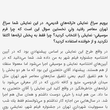
برويم سراغ نمايش «ترانه‌هاي قديمي». در اين نمايش شما سراغ
تهران معاصر رفتيد ولي نخستين سوال اين است كه چرا فرم
موسيقي- نمايش را انتخاب كرديد؟ چرا فقط به پخش ترانه‌ها اكتفا
نكرديد و از خواننده استفاده كرديد؟
در واقع طرح اين نمايش بر اساس پيشنهادي بود كه در آيين
اختتاميه جشنواره فيلم شهر به من داده شد. شما مي‌دانيد كه در
آيين‌هاي اختتاميه نمايش و موسيقي اجرا مي‌شود اما معمولا منفك
از هم هستند. پيشنهاد آقاي خلعتبري اين بود كه ما هر دو بخش را
با هم تلفيق كنيم. يعني تلفيق سازه‌هاي معاصر شهر تهران مثل
ميدان فردوسي، مترو و كافه نادري كه در كار معرفي مي‌شود با
ترانه‌هاي خاطره‌انگيز. در واقع كليد اين نمايش را آقاي خلعتبري به
ما داد. من هم ايده را خيلي دوست داشتم و همان سال هم اجرا
شد. در سال‌هايي من اجازه كار نداشتم و مي‌توانستم فقط يك شب
با مسووليت شهرداري تهران در جشنواره فيلم شهر، نمايشي روي