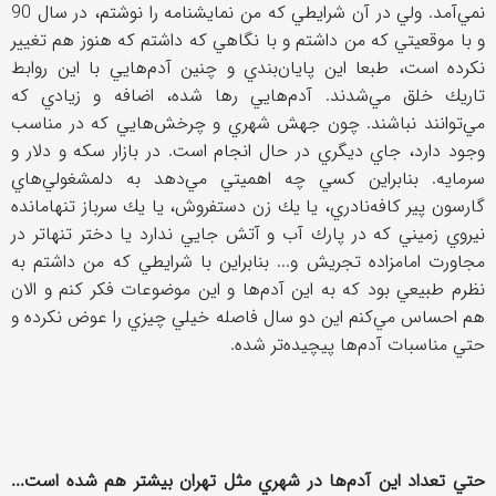
نمي‌آمد. ولي در آن شرايطي كه من نمايشنامه را نوشتم، ‌در سال 90
و با موقعيتي كه من داشتم و با نگاهي كه داشتم كه هنوز هم تغيير
نكرده است، طبعا اين پايان‌بندي و چنين آدم‌هايي با اين روابط
تاريك خلق مي‌شدند. آدم‌هايي رها شده، ‌اضافه و زيادي كه
مي‌توانند نباشند. چون جهش شهري و چرخش‌هايي كه در مناسب
وجود دارد، جاي ديگري در حال انجام است. در بازار سكه و دلار و
سرمايه. بنابراين كسي چه اهميتي مي‌دهد به دلمشغولي‌هاي
گارسون پير كافه‌نادري، يا يك زن دستفروش، يا يك سرباز تنها‌مانده
نيروي زميني كه در پارك آب و آتش جايي ندارد يا دختر تنهاتر در
مجاورت امامزاده تجريش و... بنابراين با شرايطي كه من داشتم به
نظرم طبيعي بود كه به اين آدم‌ها و اين موضوعات فكر كنم و الان
هم احساس مي‌كنم اين دو سال فاصله خيلي چيزي را عوض نكرده و
حتي مناسبات آدم‌ها پيچيده‌تر شده.
حتي تعداد اين آدم‌ها در شهري مثل تهران بيشتر هم شده است...