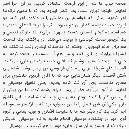
صحنه ببرم. ما هم از اين فرصت استفاده كرديم. در آن اجرا اسم
نمايش «اينجا تهران است» بود. شش اپيزود بود كه با همين ترانه‌ها
اجرا كرديم. زماني كه خواستم اين نمايش را در ونكوور اجرا كنم، دو
اپيزود جديد نوشتم كه از آن دو اپيزود، يكي را در «ترانه‌هاي قديمي»
هم استفاده كردم. اسمش هست «شهرك غزالي». يك بازيگر قديمي و
يك گريمور صحنه كوتاهي را روايت مي‌كنند. در بازگشتم يك قسمت
هم براي خانم تيموريان نوشتم كه متاسفانه ايشان وقت نداشتند كه
تشريف بياورند و بازي كنند و من هم آن قسمت را حذف كردم. به
جاي آن پرده تازه‌يي نوشتم كه آقاي حبيب رضايي بازي مي‌كنند.
قسمت‌هاي شهرك غزالي و ميدان فردوسي اين اواخر نوشته شده ولي
شش قسمت ديگر همان‌هايي بود كه با آقاي فردين خلعتبري براي
همان مناسبت روي آن فكر كرده بوديم. يعني تلفيق موسيقي و
نمايش از آنجا مي‌آيد. فكر از پيش طراحي‌شده نبود. اما من پيش از
اين، اين كار را كرده بودم. يعني من چند نمايشنامه با اين تلفيق
دارم. يكي‌اش «اين فصل را با من بخوان» بود كه با اركستر سمفونيك
اجرا كرد. يك كار ديگر هم ما با عليرضا افكاري و روزبه بماني و گروه
آواي مهر در جشنواره موسيقي انجام داديم به نام موسيقي- نمايش
«ليلا» كه از جشنواره آن سال جايزه دوم را هم گرفت. در موسيقي –