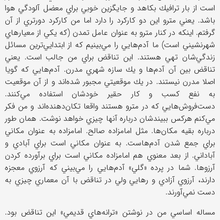
است از بار ترافيك بكاهد و جايگزين خوبي براي معضل آلودگي هوا
باشد. يعني مترو اين دو كاركرد را دارد اما من كاركرد دورتري از آن
گرفتم. اينكه در كنار مترو به عنوان عامل تمدن (كه يكي از معيارهاي
شهرنشيني است) ما آدم‌هايي را مي‌بينيم كه از ابتدايي‌ترين مسائل
زندگي‌شان تهي هستند. اين تناقض براي من جالب است. يعني
تناقض بين آن آدم‌ها و يك سازه شهري مدرن. آد‌م‌هايي كه گويا
اصلا مدرن نيستند. در يك موقعيتي مجبور شده‌اند و از آن موقعيت
به نفع كسب و كار حقير خودشان استفاده مي‌كنند.
دست‌فروش‌هايي كه در مترو هستند واقعا تكان‌دهنده‌اند و من فكر
مي‌كنم هركس ببيندشان درباره آنها چيزي خواهد نوشت. همان طور
درباره بقيه مكان‌ها. مثل امامزاده صالح. امامزاده به عنوان مكاني
براي جمع شدن آدم‌هاست. به عنوان مكاني است براي آبادي و
آباداني. از بعد معنوي هم امامزاده مكاني است براي برآورده كردن
آرزوها. شما در پرده «گلي» آدم‌هايي را مي‌بيني كه آرزوي معجزه
دارند، آرزوي آزادي و رهايي ولي در تناقض با آن معماري چيزي به
دست نمي‌آورند.
مساله اساسي من در نوشتن «ترانه‌هاي قديمي» اين تناقض بود.