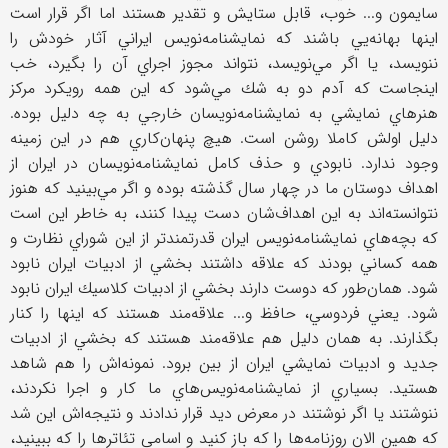
سايمون و... خوب، قابل ستايش و تقدير هستند اما اگر قرار است
اينها بهانه‌يي باشند كه نمايشنامه‌نويس ايراني آثار خودش را
ننويسد، يا اگر مي‌نويسد، نتواند مجوز اجراي آن را بگيرد، خب
اينجاست كه آدم دو به شك مي‌شود كه اين همه رويكرد مركز
هنرهاي نمايشي به نمايشنامه‌نويسان خارجي به چه دليل بوده.
دليل اولش كاملا روشن است. هيچ پنهان‌كاري هم در اين زمينه
وجود ندارد. نابودي و حذف كامل نمايشنامه‌نويسان در ايران از
اهداف دوستان ما در چهار سال گذشته بوده و اگر مي‌بينيد كه هنوز
نتوانسته‌اند به اين اهداف‌شان دست پيدا كنند، به خاطر اين است
كه بچه‌هاي نمايشنامه‌نويس ايران قدرتمند‌تر از اين شوراي نظارت و
همه كساني بودند كه علاقه داشتند بخشي از ادبيات ايران نابود
شود. همان‌طور كه دوست دارند بخشي از ادبيات كلاسيك ايران نابود
شود. يعني فردوسي، حافظ و... علاقه‌مند هستند كه اينها را كنار
بگذارند. به همان دليل هم علاقه‌مند هستند كه بخشي از ادبيات
جديد و ادبيات نمايشي ايران از بين برود. نمونه‌اش را هم شاهد
هستيد. بسياري از نمايشنامه‌نويس‌هاي ما كار و اجرا نكردند،
ننوشتند يا اگر نوشتند در معرض ديد قرار ندادند و نتيجه‌اش اين شد
كه همين الان روزنامه‌ها را كه باز كنيد و اسامي تئاترها را كه ببينيد،