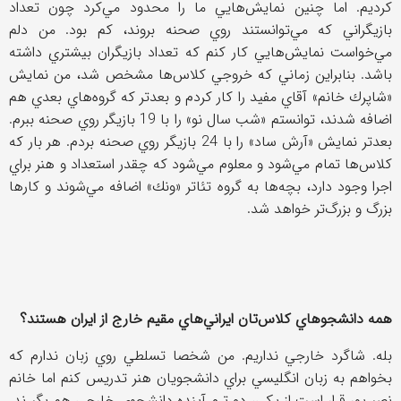
كرديم. اما چنين نمايش‌هايي ما را محدود مي‌كرد چون تعداد
بازيگراني كه مي‌توانستند روي صحنه بروند، كم بود. من دلم
مي‌خواست نمايش‌هايي كار كنم كه تعداد بازيگران بيشتري داشته
باشد. بنابراين زماني كه خروجي كلاس‌ها مشخص شد، من نمايش
«شاپرك خانم» آقاي مفيد را كار كردم و بعدتر كه گروه‌هاي بعدي هم
اضافه شدند، توانستم «شب سال نو» را با 19 بازيگر روي صحنه ببرم.
بعدتر نمايش «آرش‌ ساد» را با 24 بازيگر روي صحنه بردم. هر بار كه
كلاس‌ها تمام مي‌شود و معلوم مي‌شود كه چقدر استعداد و هنر براي
اجرا وجود دارد، بچه‌ها به گروه تئاتر «ونك» اضافه مي‌شوند و كارها
بزرگ و بزرگ‌تر خواهد شد.
همه دانشجوهاي كلاس‌تان ايراني‌هاي مقيم خارج از ايران هستند؟
بله. شاگرد خارجي نداريم. من شخصا تسلطي روي زبان ندارم كه
بخواهم به زبان انگليسي براي دانشجويان هنر تدريس كنم اما خانم
نصيرپور قرار است از يكي، دو ترم آينده دانشجوي خارجي هم بگيرند.