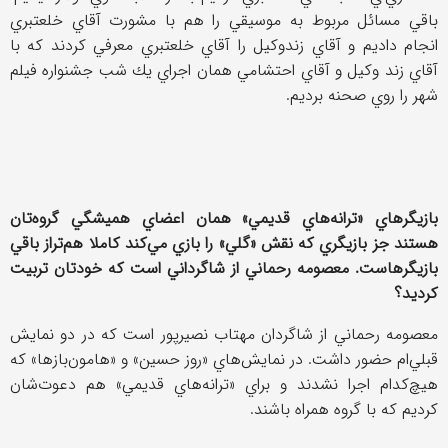
باقي مسائل مربوط به موسيقي را هم با مشورت آقاي خلعتبري
انجام داديم و آقاي زندوكيل را آقاي خلعتبري معرفي كردند كه با
آقاي زند وكيل و آقاي احتشامي همان اجراي يك شب جشنواره فيلم
شهر را روي صحنه برديم.
بازيگرهاي «ترانه‌هاي قديمي» همان اعضاي هميشگي گروه‌تان
هستند جز بازيگري كه نقش «گلي» را بازي مي‌كند كاملا هم‌تراز باقي
بازيگرهاست. معصومه رحماني از شاگرداني است كه خودتان تربيت
كرديد؟
معصومه رحماني از شاگردان مهتاب نصيرپور است كه در دو نمايش
قبلي‌ام حضور داشت. در نمايش‌هاي «روز حسين» و «هامون‌بازها» كه
هيچ‌كدام اجرا نشدند و براي «ترانه‌هاي قديمي» هم دعوت‌شان
كرديم كه با گروه همراه باشند.