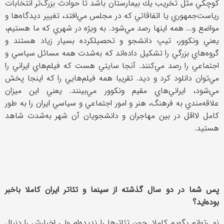
كوچكي مثل تخريب يك بيمارستان باشد تا حوادث بزرگ‌تر انتخابات
رياست‌جمهوري يا اتفاقاتي كه در مجلس مي‌افتد، تغيير ديدگاه‌ها و
مواضع و... همه اينها رصد مي‌شود. به ويژه در شهري كه ما هستيم،
يعني ونكوور، تيپ‌ دانشجو و تحصيلكرده بسيار زياد هستند و
گروه‌هاي بزرگي را تشكيل داده‌اند كه به‌شدت همه مسائل سياسي و
اجتماعي را رصد مي‌كنند. آنجا سايتي هست كه فيلم‌هاي ايراني را
مي‌توان دانلود كرد و ديد. تقريبا همه فيلم‌هايي را كه اينجا پخش
مي‌شود، ايراني‌هاي مقيم ونكوور مي‌بينند. يعني اين ميزان
علاقه‌مندي به فرهنگ، هنر و امور اجتماعي و سياسي ايران را به طور
كامل لااقل در بين مهاجران و دانشجويان آن شهر به‌شدت شاهد
هستيد.
پس شما در دو سال گذشته از سينما و تئاتر ايران كاملا باخبر
بوده‌ايد؟
نمي‌توانم بگويم كاملا. چون تئاترها را نديده‌ام ولي اخبارش را دنبال