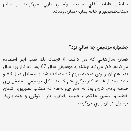
نمايش «ليلا» آقاي حبيب رضايي بازي مي‌كردند و خانم
مهتاب‌نصيرپور و خانم بهاره جهان‌دوست.
جشنواره موسيقي چه سالي بود؟
همان سال‌هايي كه من داشتم از فرصت يك شب اجرا استفاده
مي‌كردم. فكر مي‌كنم جشنواره موسيقي سال 87 بود كه قرار بود سال
بعد هم آن را روي صحنه ببريم كه مصادف شد با مسائل سال 88 و
نشد. بعد از «ليلا»، كار ديگري هم كه به شكل موسيقي- نمايش روي
صحنه بردم، كاري بود به اسم «پروانه‌ها» كه مهتاب نصيرپور، اشكان
خطيبي، افشين هاشمي، حبيب رضايي، باران كوثري و چند بازيگر
نوجوان در آن بازي مي‌كردند.