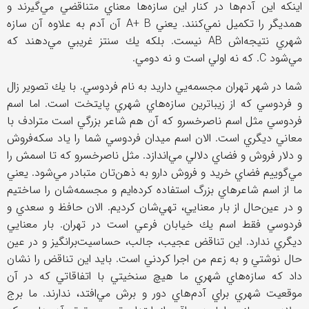
اينكه اين آدم‌ها در كنار اين سازه‌ها معناي متناقضي مي‌گيرند و
همديگر را تكميل نمي‌كنند. يعني
A+ B
آن آدم به علاوه آن سازه
شهري نتيجه‌اش
AB
نيست. بلكه يك سنتز غريبي مي‌دهند كه
مي‌شود
C
. كه نه اولي است و نه دومي.
شما در شهر تهران مجسمه‌يي داريد به نام فردوسي. با يك تصوير زال
و فردوسي كه از زيباترين سازه‌هاي شهري پايتخت است. اما اسم
فردوسي مثل اسم ناصرخسرو كه آن هم شاعر بزرگي است مترادف با
معاني ديگري است. الان اسم ميدان فردوسي شما را ياد سكه‌فروش
و دلار فروش و فضاي دلالي مي‌اندازد. مثل ناصرخسرو كه تا اسمش را
مي‌گوييم فضاي خريد و فروش دارو به ذهن‌تان متبادر مي‌شود. يعني
ما از اسم شاعرهاي بزرگ استفاده كرده‌ايم و مجسمه‌شان را ساختيم
و در عين‌حال از بار معنايي، تهي‌شان كرديم. الان حافظ و سعدي و
فردوسي فقط اسم يك خيابان فرعي است در تهران. بار معنايي
ديگري ندارد. اين تناقض عجيب، جالب، حساسيت‌برانگيز و در عين
حال نوشتي و به زعم من اجرا كردني است. بايد اين تناقض را نشان
داد كه سازه‌هاي شهري ما هيچ سنخيتي با اتفاقاتي كه در آن
موقعيت شهري براي آدم‌هاي دور و برش مي‌‌افتد، ندارند. ما برج