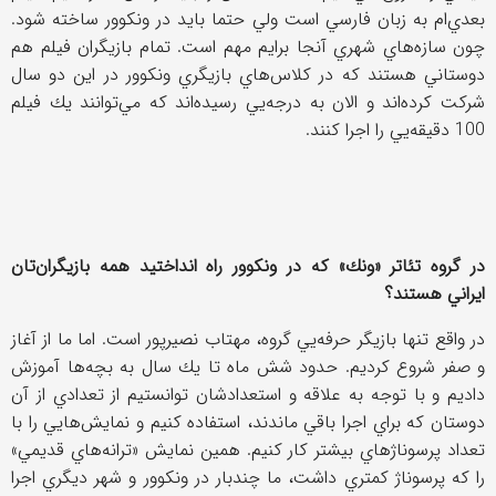
بعدي‌ام به زبان فارسي است ولي حتما بايد در ونكوور ساخته شود.
چون سازه‌هاي شهري آنجا برايم مهم است. تمام بازيگران فيلم هم
دوستاني هستند كه در كلاس‌هاي بازيگري ونكوور در اين دو سال
شركت كرده‌اند و الان به درجه‌يي رسيده‌اند كه مي‌توانند يك فيلم
100 دقيقه‌يي را اجرا كنند.
در گروه تئاتر «ونك» كه در ونكوور راه انداختيد همه بازيگران‌تان
ايراني هستند؟
در واقع تنها بازيگر حرفه‌يي گروه، مهتاب نصيرپور است. اما ما از آغاز
و صفر شروع كرديم. حدود شش ماه تا يك سال به بچه‌ها آموزش
داديم و با توجه به علاقه و استعدادشان توانستيم از تعدادي از آن
دوستان كه براي اجرا باقي ماندند، استفاده كنيم و نمايش‌هايي را با
تعداد پرسوناژهاي بيشتر كار كنيم. همين نمايش «ترانه‌هاي قديمي»
را كه پرسوناژ كمتري داشت، ما چندبار در ونكوور و شهر ديگري اجرا