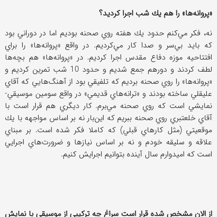
«پروانه‌ها» را هم يك شب اجرا كرديد؟
نه، فكر مي‌كنم حدود يك هفته روي صحنه بوديم اما در دوراني بود
كه بايد بي‌سر و صدا كار مي‌كرديم. در واقع «پروانه‌ها» را براي
افتتاحيه موزه دفاع مقدس اجرا كرديم. در «پروانه‌ها» هم بچه‌ها
لطف كردند و دورهم جمع شديم و حدود 10 شب تمرين كرديم و
«پروانه‌ها» را روي صحنه برديم كه تلفيقي بود از آهنگ‌هايي كه آقاي
عليقلي ساخته بودند و «ترانه‌هاي قديمي» در واقع سومين موسيقي-
نمايشي است كه روي صحنه مي‌برم. كار ديگري هم قرار است با
آقاي خلعتبري روي صحنه ببريم كه اين‌بار نه بر اساس مواجهه با يك
موقعيتي (مثل كارهاي قبلي) كه كاملا فكر شده است. بر مبناي
علاقه و سليقه خودم و نه بر اساس نيازها و ضرورت‌هاي اجرايي
است كه اميدوارم سال آينده بتوانيم اجرايش كنيم.
از الان مشخص شده قرار است سراغ چه تركيبي از موسيقي با نمايش