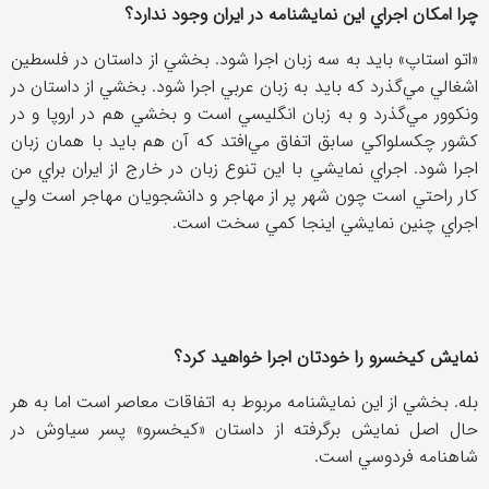
چرا امكان اجراي اين نمايشنامه در ايران وجود ندارد؟
«اتو استاپ» بايد به سه زبان اجرا شود. بخشي از داستان در فلسطين
اشغالي مي‌گذرد كه بايد به زبان عربي اجرا شود. بخشي از داستان در
ونكوور مي‌گذرد و به زبان انگليسي است و بخشي هم در اروپا و در
كشور چكسلواكي سابق اتفاق مي‌افتد كه آن هم بايد با همان زبان
اجرا شود. اجراي نمايشي با اين تنوع زبان در خارج از ايران براي من
كار راحتي است چون شهر پر از مهاجر و دانشجويان مهاجر است ولي
اجراي چنين نمايشي اينجا كمي سخت است.
نمايش كيخسرو را خودتان اجرا خواهيد كرد؟
بله. بخشي از اين نمايشنامه مربوط به اتفاقات معاصر است اما به هر
حال اصل نمايش برگرفته از داستان «كيخسرو» پسر سياوش در
شاهنامه فردوسي است.