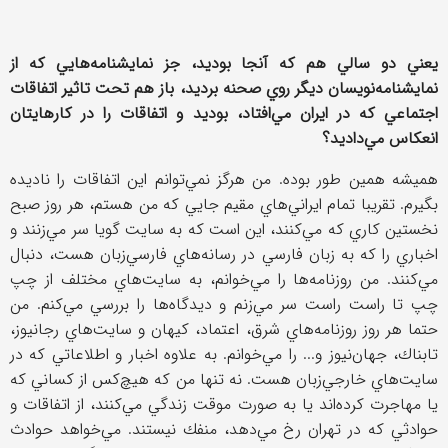
يعني دو سالي هم كه آنجا بوديد، جز نمايشنامه‌هايي كه از
نمايشنامه‌نويسان ديگر روي صحنه برديد، باز هم تحت تاثير اتفاقات
اجتماعي كه در ايران مي‌افتاد، بوديد و اتفاقات را در كارهايتان
انعكاس مي‌داديد؟
هميشه همين طور بوده. من هرگز نمي‌توانم اين اتفاقات را ناديده
بگيرم. تقريبا تمام ايراني‌هاي مقيم جايي كه من هستم، هر روز صبح
نخستين كاري كه مي‌كنند، اين است كه به سايت گويا سر مي‌زنند و
اخباري را كه به زبان فارسي در رسانه‌هاي فارسي‌زبان هست، دنبال
مي‌كنند. من روزنامه‌ها را مي‌خوانم، به سايت‌هاي مختلف از چپ
چپ تا راست راست سر مي‌زنم و ديدگاه‌ها را بررسي مي‌كنم. من
حتما هر روز روزنامه‌هاي شرق، اعتماد، كيهان و سايت‌هاي رجانيوز،
تابناك، جهان‌نيوز و... را مي‌خوانم. به علاوه اخبار و اطلاعاتي كه در
سايت‌هاي خارجي‌زبان هست. نه تنها من كه هيچ‌كس از كساني كه
يا مهاجرت كرده‌اند يا به صورت موقت زندگي مي‌كنند، از اتفاقات و
حوادثي كه در تهران رخ مي‌دهد، منفك نيستند. مي‌خواهد حوادث