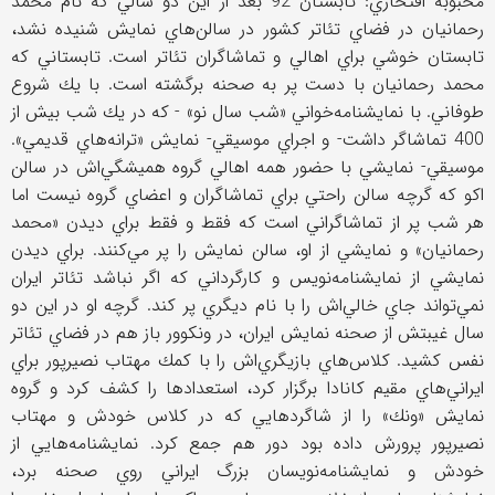
محبوبه افتخاري: تابستان 92 بعد از اين دو سالي كه نام محمد
رحمانيان در فضاي تئاتر كشور در سالن‌هاي نمايش شنيده نشد،
تابستان خوشي براي اهالي و تماشاگران تئاتر است. تابستاني كه
محمد رحمانيان با دست پر به صحنه برگشته است. با يك شروع
طوفاني. با نمايشنامه‌خواني «شب سال نو» - كه در يك شب بيش ‌از
400 تماشاگر داشت- و اجراي موسيقي- نمايش «ترانه‌هاي قديمي».
موسيقي- نمايشي با حضور همه اهالي گروه هميشگي‌اش در سالن
اكو كه گرچه سالن راحتي براي تماشاگران و اعضاي گروه نيست اما
هر شب پر از تماشاگراني است كه فقط و فقط براي ديدن «محمد
رحمانيان» و نمايشي از او، سالن نمايش را پر مي‌كنند. براي ديدن
نمايشي از نمايشنامه‌نويس و كارگرداني كه اگر نباشد تئاتر ايران‌
نمي‌تواند جاي خالي‌اش را با نام ديگري پر كند. گرچه او در اين دو
سال غيبتش از صحنه نمايش ايران، در ونكوور باز هم در فضاي تئاتر
نفس كشيد. كلاس‌هاي بازيگري‌اش را با كمك مهتاب نصيرپور براي
ايراني‌هاي مقيم كانادا برگزار كرد، استعدادها را كشف كرد و گروه
نمايش «ونك» را از شاگردهايي كه در كلاس خودش و مهتاب
‌نصير‌پور پرورش داده بود دور هم جمع كرد. نمايشنامه‌هايي از
خودش و نمايشنامه‌نويسان بزرگ ايراني روي صحنه برد،