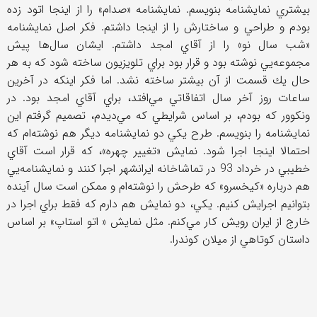
بيشتري نمايشنامه بنويسم. نمايشنامه «صدام» را از اينجا اتود زده
بودم و طراحي و ساختارش را از اينجا داشتم. فكر اصل نمايشنامه
«شب سال نو» را از آقاي امجد داشتم. ايشان سال‌ها پيش
مجموعه‌يي نوشته بود و قرار بود براي تلويزيون ساخته شود كه به هر
حال يك قسمت از آن بيشتر ساخته نشد. اما فكر اينكه در آخرين
ساعات روز آخر سال اتفاقاتي مي‌افتد، براي آقاي امجد بود. در
ونكوور كه بودم، بر اساس شرايطي كه مي‌ديدم، تصميم گرفتم اين
نمايشنامه را بنويسم. طرح يكي دو نمايشنامه ديگر هم نوشته‌ام كه
احتمالا اينجا اجرا شود. نمايش «تغيير چهره»، كه قرار است آقاي
خطيبي در خرداد 93 در تماشاخانه ايرانشهر اجرا كنند و نمايشنامه‌يي
هم درباره «كيخسرو» كه طرحش را نوشته‌ام و ممكن است سال آينده
بتوانيم اجرايش كنيم. يكي، دو نمايش هم دارم كه فقط براي اجرا در
خارج از ايران رويش كار مي‌كنم. مثل نمايش « اتو استاپ» بر اساس
داستان كوتاهي از ميلان كوندرا.