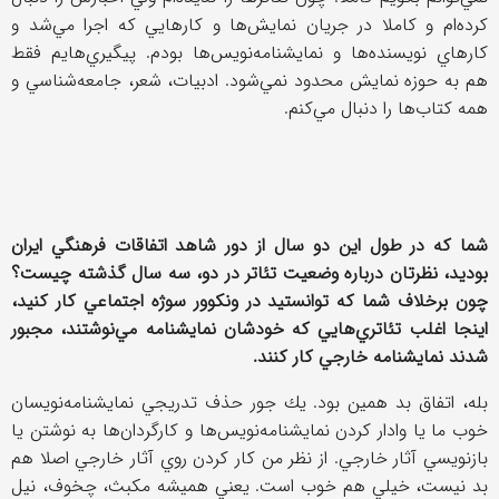
كرده‌ام و كاملا در جريان نمايش‌ها و كارهايي كه اجرا مي‌شد و
كارهاي نويسنده‌ها و نمايشنامه‌نويس‌ها بودم. پيگيري‌هايم فقط
هم به حوزه نمايش محدود نمي‌شود. ادبيات، شعر، جامعه‌شناسي و
همه كتاب‌ها را دنبال مي‌كنم.
شما كه در طول اين دو سال از دور شاهد اتفاقات فرهنگي ايران
بوديد، نظرتان درباره وضعيت تئاتر در دو، سه سال گذشته چيست؟
چون برخلاف شما كه توانستيد در ونكوور سوژه اجتماعي كار كنيد،
اينجا اغلب تئاتري‌هايي كه خودشان نمايشنامه مي‌نوشتند، مجبور
شدند نمايشنامه خارجي كار كنند.
بله، اتفاق بد همين بود. يك جور حذف تدريجي نمايشنامه‌نويسان
خوب ما يا وادار كردن نمايشنامه‌نويس‌ها و كارگردان‌ها به نوشتن يا
بازنويسي آثار خارجي. از نظر من كار كردن روي آثار خارجي اصلا هم
بد نيست، خيلي هم خوب است. يعني هميشه مكبث، چخوف، نيل