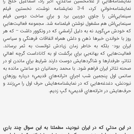
نمايشنامه‌هايي از غلامحسين ساعدي، اكبر راد، ‌اسماعيل خلج را
نمايشنامه‌خواني كرد، 4-3 نمايشنامه نوشت، نخستين فيلم
سينمايي‌اش را جلوي دوربين برد و براي ساخت دومين فيلم
سينمايي‌اش هم مشغول نوشتن فيلمنامه شد. مجموعه فعاليت‌هايي
كه خودش مي‌گويد نه به دليل آرامشي كه در ونكوور داشت – كه هر
روز با خواندن خبرها ذهن و دلش همراه اتفاقات فرهنگي و سياسي
ايران بود- بلكه به خاطر زمان زيادش توانست به ثمر برساند.
فعاليت‌هايي كه بهانه‌يي براي برگشت او به كاناداست گرچه اهالي
تئاتر، طرفدارها و شاگردهايش دوست دارند شرايط براي ماندن او در
صحنه تئاتر ايران فراهم شود. با محمد رحمانيان دو ساعتي مانده به
سانس اول پنجمين شب اجراي «ترانه‌هاي قديمي» درباره روزهاي
نبودنش، ‌دغدغه‌هايي كه در نمايشنامه‌هايش حرف اول را مي‌زنند و
حرف‌هايش در «ترانه‌هاي قديمي» گپ زديم.
در اين مدتي كه در ايران نبوديد، مطمئنا به اين سوال چند باري