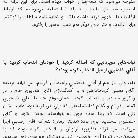
متوجه مي‌شود كه همه‌چيز را خواب ديده است. براي اين ترانه كه
انتخاب شد من طبعا بايد يك نمايشنامه مي‌نوشتم كه ارتباط
ارگانيك با مفهوم ترانه داشته باشد و نمايشنامه سلطان را نوشتم.
براي ترانه‌ها و متن‌هاي ديگر هم همين مسير را رفتيم.
ترانه‌هاي دوپرده‌يي كه اضافه كرديد را خودتان انتخاب كرديد يا
آقاي خلعتبري از قبل انتخاب كرده بودند؟
بله، ‌ولي باز هم از آقاي خلعتبري راهنمايي گرفتم. من ترانه «رفته»
آقاي معيني كرمانشاهي و با آهنگسازي آقاي همايون خرم را در
ونكوور شنيدم و انتخاب كردم. همان‌موقع هم با آقاي خلعتبري
تماس گرفتم و گفتم نمايشنامه‌يي كه براي اين ترانه نوشته‌ام داستان
زني است كه رها شده چون نمي‌توانسته بچه‌دار شود و آقاي
خلعتبري پسنديد. براي پرده «بديع الزمان» هم كه آقاي رضايي اجرا
مي‌كند، من ترانه «نفرين» آرتوش را انتخاب كرده بودم كه با
همفكري‌اي كه با آقاي خلعتبري كرديم به ترانه «به سوي تو» رسيديم.