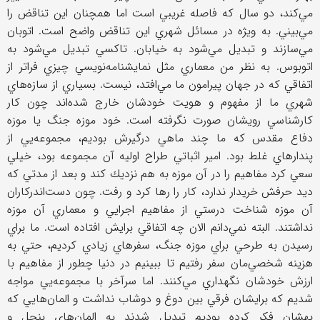
مي‌كند، دو سال كه فاصله غريبي است اما همچنان اين تناقض را
مي‌بيني. به ويژه در مسائل شهري اين تناقض واضح است. اتوبان
مي‌سازند و تبديل مي‌شود به خيابان. تاكسي تبديل مي‌شود به
اتوبوس. به نظر من معماري مثل نمايشنامه‌نويسي چيزي فراتر از
اتفاقي كه در جهان پيرامون ما مي‌افتد، نيست. بسياري از سازه‌هاي
شهري ما از مفهوم و هويت خودشان خارج شده‌اند چون كار
كارشناسي رويشان صورت نگرفته است. خود موزه جنگ يا موزه
دفاع مقدس كه ما چند ماهي درگيرش بوديم، مجموعه‌يي از
پندارهاي غلط بود. امير اثباتي طراح اوليه آن مجموعه بود، خيلي
سعي كرد مفاهيم را در آن موزه به هم نزديك كند و بعد از مدتي كه
ديد حرفش خريدار ندارد، ‌كار را رها كرد و رفت. چون دست‌اندر‌كاران
آن موزه شناخت درستي از مفاهيم اجرايي و معماري آن موزه
نداشتند. البته نمي‌دانم الان چه اتفاقي برايش افتاده است. ما براي
رسيدن به طرحي براي موزه جنگ، سفرهاي زيادي كرديم، ‌حتي به
هزينه شخصي‌مان سفر رفتيم تا ببينيم در دنيا چطور از مفاهيم با
ارزش خودشان نگهداري مي‌كنند. اما سرآخر با مجموعه‌يي مواجه
شديم كه برايشان فرقي بين دوغ و دوشاب نداشت و المان‌هايي كه
بهشان فكر كرده بوديم تبديل شدند به المان‌هاي بنجل و