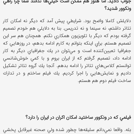
جواب داديد. اما هنوز هم ممكن است خيلي‌ها ندانند شما چرا راهي
ونكوور شديد؟
دلايلش كاملا واضح بود. شرايطي پيش آمد كه ديگر نه امكان كار
تئاتر داشتم، نه سينما و نه تدريس. بنا به دلايلي هم خودم تصميم
گرفته بودم كه ديگر با تلويزيون همكاري نكنم. همچنان هم سر اين
تصميم هستم. براي اينكه بتوانم به كارم ادامه بدهم، در روزهايي كه
جغرافيا تعيين‌كننده است و مي‌توان در يك جغرافياي ديگر به كار
ادامه داد، تصميم گرفتم كه از ايران بروم و با كمي خوش‌شانسي
توانستم كلاس‌هاي تئاتر را ادامه بدهم. آنجا يك گروه تئاتر تشكيل
داديم و نمايش‌هايي را اجرا كرديم. يك فيلم ساختم و در تدارك
ساخت فيلم دوم هم هستم.
فيلمي كه در ونكوور ساختيد امكان اكران در ايران را دارد؟
بله. واقعا نمي‌دانم سليقه‌ها چطور شده ولي صحنه غيرقابل پخشي