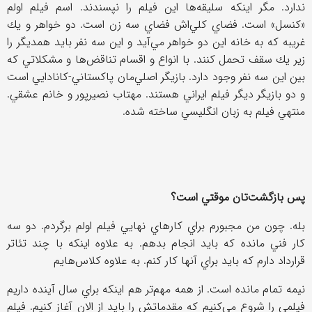
ندارد. مگر اينكه سليقه‌ها اين فيلم را نپسندند. اسم فيلم اولم
«كنسل» است. فضاي كلي‌اش فضاي سه زن است. دو خواهر و يك
غريبه كه به خانه اين دو خواهر مي‌آيد و اين سه نفر بايد همديگر را
زير يك سقف تحمل كنند. با انواع و اقسام تناقض‌ها و مشكلاتي كه
بين اين سه نفر وجود دارد. بازيگر اصلي‌مان پاكستاني-كانادايي است
و دو بازيگر ديگر فيلم ايراني هستند. مهتاب نصيرپور و خانم عشقي.
منتهي فيلم به زبان انگليسي ساخته شده.
پس بازگشت‌تان موقتي است؟
بله. چون من مجبورم براي كارهاي نهايي فيلم اولم برگردم. دو سه
كار فني مانده كه بايد انجام بدهم. به علاوه اينكه با چند تئاتر
قرارداد دارم كه بايد براي آنها كار كنم. به علاوه كلاس‌هايم
نيمه تمام مانده است. از همه مهم‌تر هم اينكه براي سال آينده داريم
فيلمي را شروع مي‌كنيم كه مقدماتش را بايد از الان آغاز كنيم. فيلم