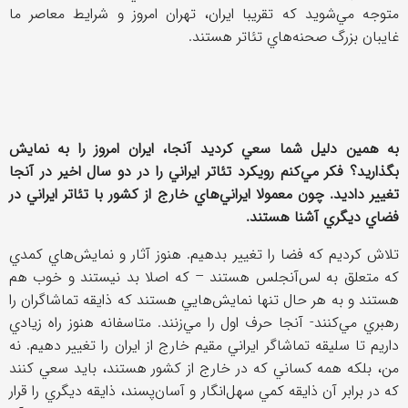
متوجه مي‌شويد كه تقريبا ايران، تهران امروز و شرايط معاصر ما
غايبان بزرگ صحنه‌هاي تئاتر هستند.
به همين دليل شما سعي كرديد آنجا، ايران امروز را به نمايش
بگذاريد؟ فكر مي‌كنم رويكرد تئاتر ايراني را در دو سال اخير در آنجا
تغيير داديد. چون معمولا ايراني‌هاي خارج از كشور با تئاتر ايراني در
فضاي ديگري آشنا هستند.
تلاش كرديم كه فضا را تغيير بدهيم. هنوز آثار و نمايش‌هاي كمدي
كه متعلق به لس‌آنجلس هستند – كه اصلا بد نيستند و خوب هم
هستند و به هر حال تنها نمايش‌هايي هستند كه ذايقه تماشاگران را
رهبري مي‌كنند- آنجا حرف اول را مي‌زنند. متاسفانه هنوز راه زيادي
داريم تا سليقه تماشاگر ايراني مقيم خارج از ايران را تغيير دهيم. نه
من، بلكه همه كساني كه در خارج از كشور هستند، بايد سعي كنند
كه در برابر آن ذايقه كمي سهل‌انگار و آسان‌پسند، ذايقه ديگري را قرار