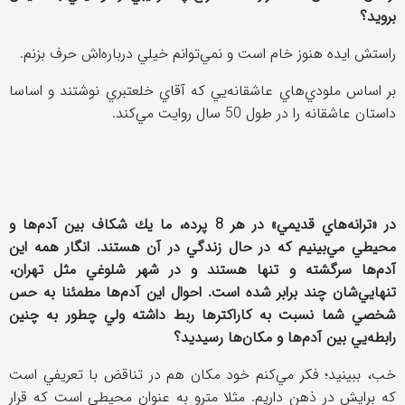
برويد؟
راستش ايده هنوز خام است و نمي‌توانم خيلي درباره‌اش حرف بزنم.
بر اساس ملودي‌هاي عاشقانه‌يي كه آقاي خلعتبري نوشتند و اساسا
داستان عاشقانه را در طول 50 سال روايت مي‌كند.
در «ترانه‌هاي قديمي» در هر 8 پرده، ما يك شكاف بين آدم‌ها و
محيطي مي‌بينيم كه در حال زندگي در آن هستند. انگار همه اين
آدم‌ها سرگشته و تنها هستند و در شهر شلوغي مثل تهران،
تنهايي‌شان چند برابر شده است. احوال اين ‌آدم‌ها مطمئنا به حس
شخصي شما نسبت به كاراكترها ربط داشته ولي چطور به چنين
رابطه‌يي بين آدم‌ها و مكان‌ها رسيديد؟
خب، ببينيد؛ فكر مي‌كنم خود مكان هم در تناقض با تعريفي است
كه برايش در ذهن داريم. مثلا مترو به عنوان محيطي است كه قرار