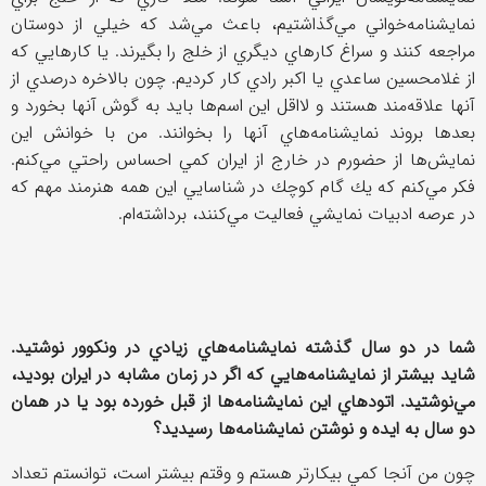
نمايشنامه‌خواني مي‌گذاشتيم، باعث مي‌شد كه خيلي از دوستان
مراجعه كنند و سراغ كارهاي ديگري از خلج را بگيرند. يا كارهايي كه
از غلامحسين ساعدي يا اكبر رادي كار كرديم. چون بالاخره درصدي از
آنها علاقه‌مند هستند و لااقل اين اسم‌ها بايد به گوش آنها بخورد و
بعدها بروند نمايشنامه‌هاي آنها را بخوانند. من با خوانش اين
نمايش‌ها از حضورم در خارج از ايران كمي احساس راحتي مي‌كنم.
فكر مي‌كنم كه يك گام كوچك در شناسايي اين همه هنرمند مهم كه
در عرصه ادبيات نمايشي فعاليت مي‌كنند، برداشته‌ام.
شما در دو سال گذشته نمايشنامه‌هاي زيادي در ونكوور نوشتيد.
شايد بيشتر از نمايشنامه‌هايي كه اگر در زمان مشابه در ايران بوديد،
مي‌نوشتيد. اتودهاي اين نمايشنامه‌ها از قبل خورده بود يا در همان
دو سال به ايده و نوشتن نمايشنامه‌ها رسيديد؟
چون من آنجا كمي بيكارتر هستم و وقتم بيشتر است، ‌توانستم تعداد