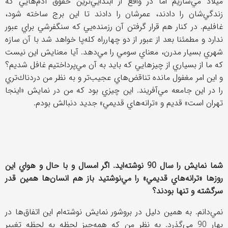
ميلاد مي‌سازيم اما در واقع از ابتدايي‌ترين حقوق آدم‌هايي كه
زندگي‌شان را دادند، عمرشان را دادند تا اين برج ساخته شود،
غافليم. در كنار هم قرار گرفتن آن رزمنده‌يي كه سنگفرشي براي عبور
ندارد و مطمئنا بعد از عبور از دو چهار‌راه كله‌پا خواهد شد با آن سازه‌
شهري بسيار مدرن، معناي سومي را مي‌دهد. آيا معنايش اين نيست
كه ما از بسياري از چيزهايي كه بايد به آن مي‌پرداختيم غافل شديم؟
و اين امر مغفول مانده تناقض‌هاي عجيب‌تر و به نظر من دردناك‌تري
را در اين جامعه مي‌آفريند. اين چيزي بود كه من در نمايش «اينجا
تهران است» قديم و «ترانه‌هاي قديمي» جديد دنبالش بودم.
شما نمايش را سال 90 نوشته‌ايد. اگر امسال و با حال و هواي اين
روزها «ترانه‌هاي قديمي» را مي‌نوشتيد باز هم انسان‌ها همين قدر
سرگشته و تنها بودند؟
نمي‌دانم. به همين دليل در بروشور نمايش نوشته‌ام اين اتفاق‌ها در
بهار 90 مي‌گذرد. به نظر من كه همه‌چيز لحظه به لحظه تغيير