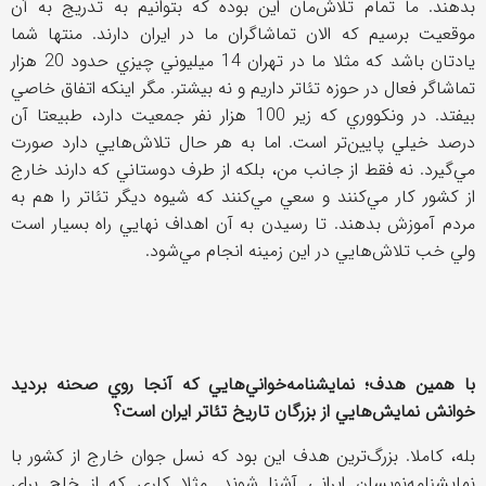
بدهند. ما تمام تلاش‌مان اين بوده كه بتوانيم به تدريج به آن
موقعيت برسيم كه الان تماشاگران ما در ايران دارند. منتها شما
يادتان باشد كه مثلا ما در تهران 14 ميليوني چيزي حدود 20 هزار
تماشاگر فعال در حوزه تئاتر داريم و نه بيشتر. مگر اينكه اتفاق خاصي
بيفتد. در ونكووري كه زير 100 هزار نفر جمعيت دارد، طبيعتا آن
درصد خيلي پايين‌تر است. اما به هر حال تلاش‌هايي دارد صورت
مي‌گيرد. نه فقط از جانب من، بلكه از طرف دوستاني كه دارند خارج
از كشور كار مي‌كنند و سعي مي‌كنند كه شيوه ديگر تئاتر را هم به
مردم آموزش بدهند. تا رسيدن به آن اهداف نهايي راه بسيار است
ولي خب تلاش‌هايي در اين زمينه انجام مي‌شود.
با همين هدف؛ نمايشنامه‌خواني‌هايي كه آنجا روي صحنه برديد
خوانش نمايش‌هايي از بزرگان تاريخ تئاتر ايران است؟
بله، كاملا. بزرگ‌ترين هدف اين بود كه نسل جوان خارج از كشور با
نمايشنامه‌نويسان ايراني آشنا شوند. مثلا كاري كه از خلج براي