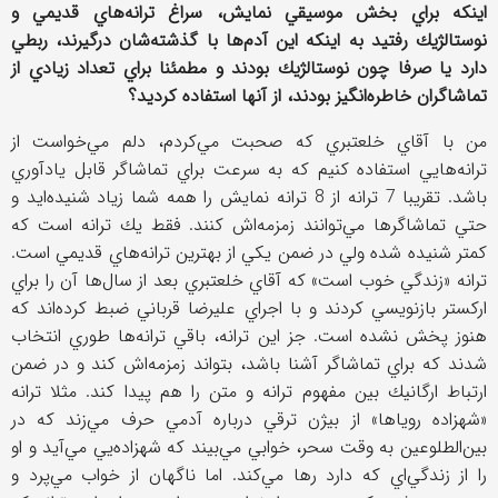
اينكه براي بخش موسيقي نمايش، سراغ ترانه‌هاي قديمي و
نوستالژيك رفتيد به اينكه اين آدم‌ها با گذشته‌شان درگيرند، ربطي
دارد يا صرفا چون نوستالژيك بودند و مطمئنا براي تعداد زيادي از
تماشاگران خاطره‌انگيز بودند، از آنها استفاده كرديد؟
من با آقاي خلعتبري كه صحبت مي‌كردم، ‌دلم مي‌خواست از
ترانه‌هايي استفاده كنيم كه به سرعت براي تماشاگر قابل يادآوري
باشد. تقريبا 7 ترانه از 8 ترانه نمايش را همه شما زياد شنيده‌ايد و
حتي تماشاگرها مي‌توانند زمزمه‌اش كنند. فقط يك ترانه است كه
كمتر شنيده شده ولي در ضمن يكي از بهترين ترانه‌هاي قديمي است.
ترانه «زندگي خوب است» كه آقاي خلعتبري بعد از سال‌ها آن را براي
اركستر بازنويسي كردند و با اجراي عليرضا قرباني ضبط كرده‌اند كه
هنوز پخش نشده است. جز اين ترانه، باقي ترانه‌ها طوري انتخاب
شدند كه براي تماشاگر آشنا باشد، بتواند زمزمه‌اش كند و در ضمن
ارتباط ارگانيك بين مفهوم ترانه و متن را هم پيدا كند. مثلا ترانه
«شهزاده روياها» از بيژن ترقي درباره آدمي حرف مي‌زند كه در
بين‌الطلوعين به وقت سحر، خوابي مي‌بيند كه شهزاده‌يي مي‌آيد و او
را از زندگي‌اي كه دارد رها مي‌كند. اما ناگهان از خواب مي‌پرد و