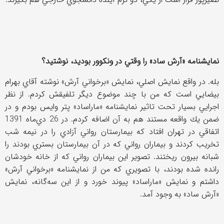
نمايشنامه «آرش‌ ساد» را وقتي در ونكوور بوديد، نوشتيد؟
بله. در واقع نمايش اصلي، نمايش «برخواني آرش» نوشته آقاي بهرام
بيضايي است كه من با چند موضوع ديگر تلفيقش كردم. از نظر
اجرايي بسيار تحت‌ تاثير نمايشنامه «ماراساد» پتر وايس بودم و در
ضمن يك واقعه مستند هم به آن اضافه كردم. در 26 دي‌ماه 1391
اتفاقي در تهران افتاد كه بيمارستان رواني آزادي را در نيمه شب
تخريب كردند و بيماران رواني كه در آن بيمارستان بستري بودند را
شبانه بيرون ريختند. تصوير اين بيماران رواني كه از خانه خودشان
رانده شده بودند، با تصويري كه من از نمايشنامه «برخواني آرش»
داشتم و نمايش «ماراساد» پيوند خورد و از اين سه‌گانه، نمايش
«آرش‌ ساد» به وجود آمد.