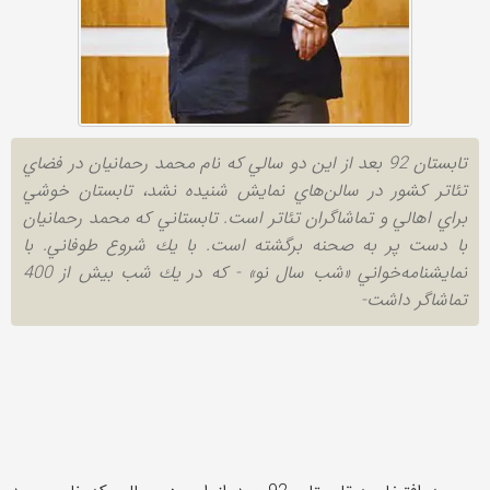
تابستان 92 بعد از اين دو سالي كه نام محمد رحمانيان در فضاي
تئاتر كشور در سالن‌هاي نمايش شنيده نشد، تابستان خوشي
براي اهالي و تماشاگران تئاتر است. تابستاني كه محمد رحمانيان
با دست پر به صحنه برگشته است. با يك شروع طوفاني. با
نمايشنامه‌خواني «شب سال نو» - كه در يك شب بيش ‌از 400
تماشاگر داشت-