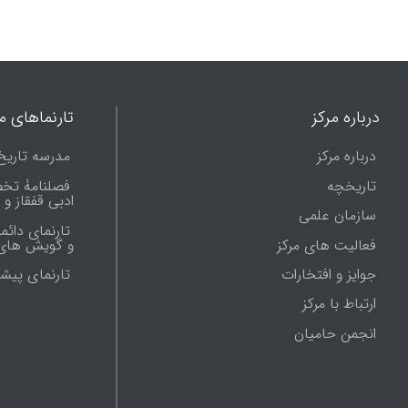
درباره مرکز
تارنماهای ما
درباره مرکز
مدرسه تاریخ
تاریخچه
فصلنامۀ تخ
ادبی قفقاز و
سازمان علمی
تارنمای دائم
فعالیت های مرکز
و گویش های 
جوایز و افتخارات
تارنماى پيش
ارتباط با مرکز
انجمن حامیان