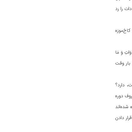
ات را رد
این تابلو به حرم امام رضا (ع) توضیح داد: این اثر روز سه‌شنبه ۲۶ شهریورماه ساعت ۱۴ در کاخ‌موزه
تِ وَ مَا
 بار وقت
، دارد؟
روف دوره
 شده‌اند
رار دادن