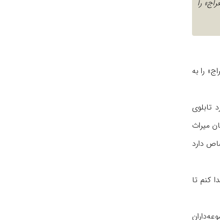
اج» را
ج» را به
 تابلوی
سازمان میراث
اص دارد
ا کنم تا
عه‌داران