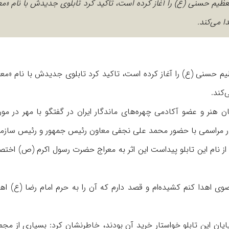
عظیم حسنی (ع) را آغاز کرده است، تاکید کرد تابلوی جدیدش با نام «معر
 می‌کند.
م حسنی (ع) را آغاز کرده است، تاکید کرد تابلوی جدیدش با نام «معرا
کند.
هنر و عضو آکادمی چهره‌های ماندگار ایران در گفتگو با مهر در مورد
راج» که قرار است سه‌شنبه 26 شهریور ماه در مراسمی با حضور محمد علی نجفی معاون رئیس جمهور و رئیس 
 نام این تابلو پیداست این اثر به معراج حضرت رسول اکرم (ص) اختص
ضوی اهدا کنم کشیده‌ام و قصد دارم که آن را به حرم امام رضا (ع) اهد
یان این تابلو خواستار خرید آن بودند، خاطرنشان کرد: بسیاری از مجمو