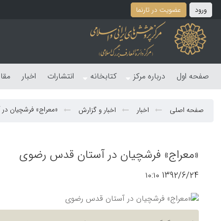
ورود
عضویت در تارنما
صفحه اول
درباره مرکز
کتابخانه
انتشارات
اخبار
مقا
«معراج» فرشچیان در
صفحه اصلی
اخبار
اخبار و گزارش
«معراج» فرشچیان در آستان قدس رضوی
1392/6/24 ۱۰:۱۰