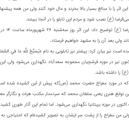
ن اثر را با مبالغ بسیار بالا بخرند و مال خود کنند ولی من همه پیشنهاد
لرضا (ع) نصب شود و مردم این تابلو را در آنجا ببینند.
این هنرمند نگارگر در مورد روند اهدای 
ند ولی بعد آن را به مشهد خواهیم فرستاد.
 بیان کرد: پیشتر نیز تابلویی به نام «يُسَبِّحُ لِلَّهِ مَا فِي السَّمَاوَا
 اکنون نیز در موزه فرشچیان مجموعه سعدآباد نگهداری می‌شود ولی این
ع) را داشته باشد.
ی که در مورد معراج حضرت محمد (ص)‌که پیش از این کشیده شده است
رین نوابغ هنری یعنی سلطان محمد که سردمدار مکتب هرات و نگارگر مع
ون در موزه بریتانیا نگهداری می‌شود. اما تمام این آثار طوری کشیده
ی من معراج را از پشت سر ایشان به تصویر کشیده‌ام که احتیاجی به ق