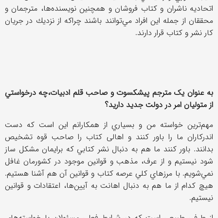
اتحاديه ناشران و كتاب فروشان و همچنين نويسنده‌ها، مترجمان و
محققان از جمله اين افراد مي‌توانند باشند چراكه از نزديك در جريان
كار نشر و كتاب قرار دارند.
به عنوان یک مترجم پیشکسوت و صاحب قلم ادبیات،چه درخواستي
از متوليان امر در دولت جديد داريد؟
مهم‌ترين خواسته من و بسياري از همكارانم اين است كه دست
اندركاران ما را باور كنند و اهالی کتاب را صاحب قوه تشخيص
بدانند. باور كنند ما هم به دنبال نشر كتابي كه برايمان مشكل ساز
شود نيستيم و از عرف، مذهب و قوانين موجود در كشورمان غافل
نمي‌شويم. با مرزهاي كلي عرصه كتاب و قوانين آن هم آشنا هستيم.
هيچ كدام از ما هم به دنبال اهانت به آيين‌ها، اعتقادات و قوانين
نيستيم.
از طرفی طبيعي است كه در شرايط فعلي مسئولان با خواسته‌هاي