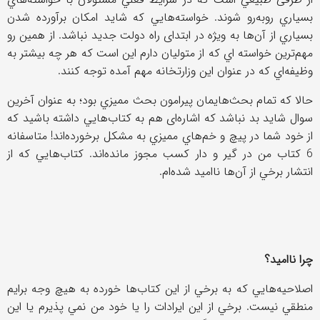
بسياري روبه‌رو شوند. خواسته‌هايي كه شايد امكان برآورده شدن
بسياري از آن‌ها به ویژه در ابتدای راه دولت جدید نباشد. از همين رو
مهم‌ترين خواسته اي كه از متوليان دارم اين است كه هر چه بيشتر به
وظيفه‌اي كه در عنوان اين وزارتخانه مهم آمده توجه كنند.
حالا که تمام بحث‌هایمان پيرامون بحث مميزي بود؛ به عنوان آخرين
سوال شايد بد نباشد كه اشاره‌ای هم به كتاب‌هايي داشته باشيد كه
از خود شما در پيچ و خم‌هاي مميزي به مشكل برخورده‌اند! متاسفانه
6 كتاب من در گير و دار كسب مجوز مانده‌اند. كتاب‌هايي كه از
انتشار برخي از آن‌ها نااميد شده‌ام.
چرا نااميد؟
اصلاحيه‌هايي كه به برخي از اين كتاب‌ها خورده به هيچ وجه برايم
منطقي نيست. برخي از اين ايرادات را يا خود من نمي پذيرم يا اين