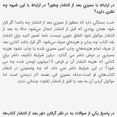
در ارتباط با مميزي بعد از انتشار چطور؟ در ارتباط با این شیوه چه
نظری دارید؟
خب، بستگي دارد كه منظور از مميزي بعد از انتشار چه باشد! اگر قرار
شود همان روندي كه قبل از انتشار اعمال مي‌شود حالا به بعد از
انتشار موكول شود اتفاق خوبي نيست. شما تصور كنيد براي انتشار
يك كتاب چه زمان و هزينه‌اي صرف مي‌شود. اگر قرار باشد كتابي بعد
از صرف تمام هزينه‌هاي چاپ اسير مميزي شده يا چاپ نشود هزينه
بسياري بر دوش ناشر مي گذارد. دراين شرايط تكليف ناشر براي
كتابي كه هزينه انتشار آن بر فرض 15ميليون تومان شده چه مي
شود؟ در این شرایط ناشر نمي داند كه چه وضعيتي در انتظار
كتاب‌هاي او است.حذف مميزي في نفسه كار درستي است اما
موكول كردن آن به بعد یا قبل از انتشار تفاوت چنداني ندارد.
در پاسخ يكي از سوالات به در نظر گرفتن داور بعد از انتشار كتاب‌ها