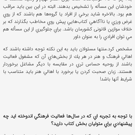
خودشان اين مسأله را تشخيص بدهند. البته در اين بين بايد مراقب
هم بود. بالاخره شايد برخي از افراد یا گروه‌ها هم باشند كه از روي
غرض ورزي يا ناآگاهي كتاب‌هايي پيش روي مخاطب بگذارند كه بر
خلاف موازين قانونی كشورمان باشد. براي جلوگيري از اين مسأله هم
مي توان افرادي را به عنوان داور
مشخص كرد.منتها مسئولان بايد به اين نكته توجه داشته باشند كه
اهالي فرهنگ و هنر در هر يك از بخش‌هاي آن كه مشغول فعاليت
باشند از روحيه حساس تري در مقايسه با ديگر مشاغل برخوردار
هستند. زبان صحبت كردن يا برخورد با اهالي هنر بايد متناسب با
شرايط آنها باشد!
با توجه به تجربه اي كه در سال‌ها فعاليت فرهنگي اندوخته ايد چه
پيشنهادي براي متوليان بخش كتاب داريد؟