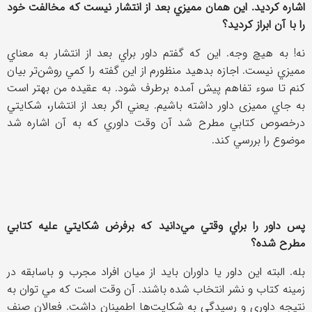
اشاره كرديد. اين همان مميزي بعد از انتشار نيست كه مخالفت خود
را با آن ابراز كرديد؟
نه! به هيچ وجه. اين كه گفتم داور براي بعد از انتشار به معناي
مميزي نيست. اجازه بدهيد منظورم از اين گفته را كمي روشن‌تر بيان
كنم تا سوء تفاهم پيش آمده برطرف شود. به عقيده من بهتر است
به جاي مميزی داور داشته باشيم. يعني اگر بعد از انتشار، شكايتي
درخصوص كتابي مطرح شد آن وقت داوري كه به آن اشاره شد
موضوع را بررسي كند.
پس داور را براي وقتي مي‌دانيد كه برفرض شكايتي عليه كتابي
مطرح شده؟
بله. البته اين داور يا داوران بايد از ميان افراد مجرب و باسابقه در
زمينه كتاب و نشر انتخاب شده باشند. آن وقت است كه مي توان به
نتيجه داوري و رسيدگي به شكايت‌ها اطمينان داشت. فعالان صنف