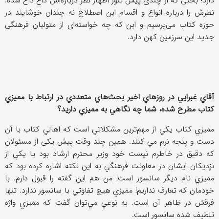
دارد؛ بحثی که از چندی پیش تنور اظهار نظر درباره‌اش داغ داغ شده.
نظرش را درباره انواع و اقسام این اصطلاح نه چندان خوشایند در
حوزه كتاب می‌پرسیم و این که چه خواسته‌ای از متولیان فرهنگی
جدید این سرزمین کهن دارد.
آقاي غبرايي در روزهاي اخير بحث‌هاي متعددي در ارتباط با مميزي
كتاب مطرح شده، شما چه نگاهي به مميزي داريد؟
مميزي كتاب يكي از مهم‌ترين مشكلاتي است كه اهالي كتاب با آن
دست و پنجه نرم مي كنند. همين چند وقت پیش یکی از مسئولان
كه دقيق در خاطرم نيست خود وزير محترم ارشاد بود يا يكي از
نزديكان ايشان در معاونت فرهنگي به اين نكته اشاره كرده بود كه
مميزي نام ديگر سانسور است! من هم اين گفته را قبول دارم. با
خودمان كه تعارف نداريم! مميزي هيچ تفاوتي با سانسور ندارد. تنها
فرقش در ظاهر آن است. به نوعي مي‌توان گفت كه مميزي واژه
تلطيف شده سانسور است.