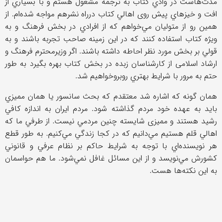
مدت‌هاست در وادي كتاب به ترجمه مشغول هستم و با بسياري از
افت و خيزهاي پیش روی اهالي كتاب درراه نشرهم مواجه شده‌ام. از
همين رو از متوليان مي‌خواهم كه از افرادي در بخش فرهنگ و به
ويژه كتاب استفاده كنند كه در اين زمينه صاحب تجربه باشند و به
قولي بر بخش مورد نظر احاطه داشته باشند. اگر وزيرمحترم فرهنگ و
ارشاد اسلامی از كارشناسان زبده در بخش كتاب بهره بگيرد به طور
حتم به مرور با شرايط بهتري روبروخواهيم شد.
همان گونه كه اشاره شد معتقدم كه بحث سانسور يا همان مميزي
بايد به عهده خود مردم گذاشته شود. مردم ايران به اندازه كافي
رشيد هستند و ممیزی شايسته چنين مردمي نيست. از طرفي ما كه
اهالي قلم هستيم مي‌دانيم كه در كجا زندگي مي‌كنيم. به طور قطع
هر نويسنده‌اي با توجه به شرايط حاكم بر نظام عرفي و قانوني
كشورش مي‌نويسد و از اين مسائل غافل نمي‌شود. ما هم حواسمان
به اين نکته‌ها هست.