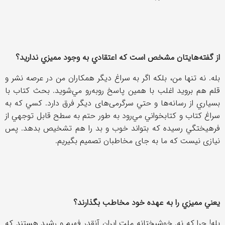
از گفته‌هايتان مشخص است كه اعتقادي به وجود مميزي نداريد؟
بله. نه تنها من، بلكه اگر به سراغ ديگر همكاران من در عرصه نشر و
قلم هم برويد اغلب با همين پاسخ روبه‌رو مي‌شويد. بحث كتاب با
بسياري از رسانه‌ها و حتي سرگرمی‌های ديگر فرق دارد. كسي كه به
سراغ كتاب و كتابخواني مي‌رود به طور حتم به سطح قابل توجهي از
فرهيختگي رسيده كه بتواند خوب و بد را هم تشخيص بدهد. پس
نیازی نیست که ما به جای مخاطبان تصمیم بگیریم.
يعني مميزي را به عهده خود مخاطب بگذارند؟
بله! چرا كه نه. خوشبختانه ملت ايران آنقدر فهيم و رشيد هستند كه