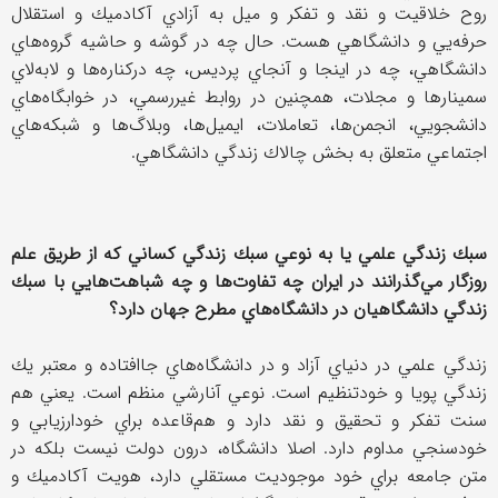
روح خلاقيت و نقد و تفكر و ميل به آزادي آكادميك و استقلال
حرفه‌يي و دانشگاهي هست. حال چه در گوشه و حاشيه گروه‌هاي
دانشگاهي، چه در اينجا و آنجاي پرديس، چه دركناره‌ها و لابه‌لاي
سمينارها و مجلات، همچنين در روابط غيررسمي، در خوابگاه‌هاي
دانشجويي، انجمن‌ها، تعاملات، ايميل‌ها، وبلاگ‌ها و شبكه‌هاي
اجتماعي متعلق به بخش چالاك زندگي دانشگاهي.
سبك زندگي علمي يا به نوعي سبك زندگي كساني كه از طريق علم
روزگار مي‌گذرانند در ايران چه تفاوت‌ها و چه شباهت‌هايي با سبك
زندگي دانشگاهيان در دانشگاه‌هاي مطرح جهان دارد؟
زندگي علمي در دنياي آزاد و در دانشگاه‌هاي جاافتاده و معتبر يك
زندگي پويا و خودتنظيم است. نوعي آنارشي منظم است. يعني هم
سنت تفكر و تحقيق و نقد دارد و هم‌قاعده براي خودارزيابي و
خودسنجي مداوم دارد. اصلا دانشگاه، درون دولت نيست بلكه در
متن جامعه براي خود موجوديت مستقلي دارد، هويت آكادميك و