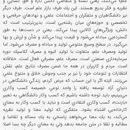
علم» مي‌كنند، يعني تشنه و متقاضي دانش تازه و افق گشايي و
نظريه و فكر بديع هستند. اين يك طرف بازار علم است. طرف ديگر
نيز دانشگاهيان و متفكران و اجتماعات علمي و نهادهاي حرفه‌يي و
تخصصي و حوزه‌هاي ميان رشته‌يي است. بدين‌ترتيب است كه
دانش، ويژگي‌هاي كالايي پيدا مي‌كند. يعني در دست‌ها به طور
گسترده‌يي مبادله مي‌شود و قيمت پيدا مي‌كند و شأن و ارزش و بها
مي‌گيرد. در سطح وسيع متنوعي توليد و مبادله و مصرف مي‌شود. اما
توليد ومصرف علم، متفاوت با توليد انبوه و مصرف كلاسيك دوره
سرمايه‌داري صنعتي است. مصرف علم، مصرفي فعال است. خلاقانه
است. مردم و كاربران در همه جا ضمن مصرف نتايج علم، نقش
انتظارات و تنوعات خود را نيز بر جنب وجوش خلاق و متنوع علمي
مي‌زنند. البته اگر با اين حساب كه عرض كردم، زندگي دانشگاهي در
دنياي آزاد توسعه يافته را واجد نوعي خصيصه كسب وكاري
مي‌بينيم، بايد توجه داشته باشيم كه كسب وكار دانشگاهي به تعبير
«بارنت»، كسب وكاري انتقادي است و نبايد با كسب وكار به معناي
كارخانه‌يي اشتباه بشود. متفكري كه توليد معنا و توليد نظريه
مي‌كند، به يك معنا مي‌خواهد پاسخي به يك مساله و تقاضا و
مطالبه و تقلا در متن جامعه بدهد ولي به معناي ديگر چه بسا اصلا