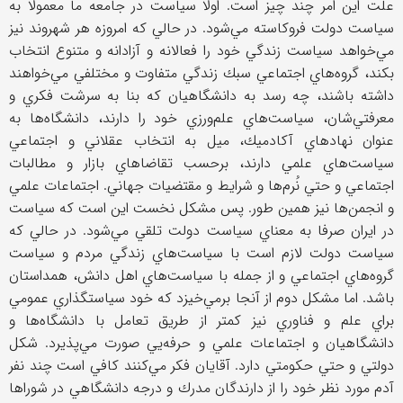
علت اين امر چند چيز است. اولا سياست در جامعه ما معمولا به
سياست دولت فروكاسته مي‌شود. در حالي كه امروزه هر شهروند نيز
مي‌خواهد سياست زندگي خود را فعالانه و آزادانه و متنوع انتخاب
بكند، گروه‌هاي اجتماعي سبك زندگي متفاوت و مختلفي مي‌خواهند
داشته باشند، چه رسد به دانشگاهيان كه بنا به سرشت فكري و
معرفتي‌شان، سياست‌هاي علم‌ورزي خود را دارند، دانشگاه‌ها به
عنوان نهادهاي آكادميك، ميل به انتخاب عقلاني و اجتماعي
سياست‌هاي علمي دارند، برحسب تقاضاهاي بازار و مطالبات
اجتماعي و حتي نُرم‌ها و شرايط و مقتضيات جهاني. اجتماعات علمي
و انجمن‌ها نيز همين طور. پس مشكل نخست اين است كه سياست
در ايران صرفا به معناي سياست دولت تلقي مي‌شود. در حالي كه
سياست دولت لازم است با سياست‌هاي زندگي مردم و سياست
گروه‌هاي اجتماعي و از جمله با سياست‌هاي اهل دانش، همداستان
باشد. اما مشكل دوم از آنجا برمي‌خيزد كه خود سياستگذاري عمومي
براي علم و فناوري نيز كمتر از طريق تعامل با دانشگاه‌ها و
دانشگاهيان و اجتماعات علمي و حرفه‌يي صورت مي‌پذيرد. شكل
دولتي و حتي حكومتي دارد. آقايان فكر مي‌كنند كافي است چند نفر
آدم مورد نظر خود را از دارندگان مدرك و درجه دانشگاهي در شوراها