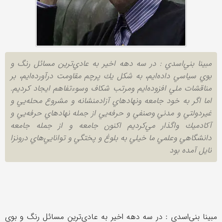
مبينا بني‌اسدي : در سه دهه اخير به عادي‌ترين مسائل رنگ و
بوي سياسي داده‌ايم، به شكل يك پرچم مقاومت درآورده‌ايم، بر
مناقشات ملي افزوده‌ايم ومرتب شكاف وسوءتفاهم ايجاد كرديم.
اما اگر به خود جامعه ونهادهاي آزادمنشانه و مشروع محله‌يي و
غيردولتي و مدني وصنفي و حرفه‌يي از جمله نهادهاي حرفه‌يي و
آكادميك واگذار مي‌كرديم اكنون جامعه و از جمله جامعه
دانشگاهي وعلمي ما خيلي به بلوغ و پختگي و توانايي‌هاي درونزا
نايل آمده بود
مبينا بني‌اسدي : در سه دهه اخير به عادي‌ترين مسائل رنگ و بوي