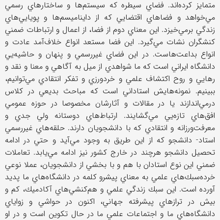
متمايز كرده‌اند. فضاي سيطره كه سيستم‌ها و ساختارهاي رسمي
مي‌خواهد و فضاهاي اقتضايي كه از دايناميسم‌ها و پويايي‌هاي
زندگي برمي‌خيزد. اين معناي دوم از فضا، از اعمال و ارتباطات ضمني
كنشگران نشات مي‌گيرد. اين فضا مستعد انواع خلاف‌آمد عادت و
انواع بداعت‌هاست. در اين فضاي غيررسمي و پنهان و حاشيه‌يي
دانشگاه ايراني است كه ما شواهدي از ميل به آگاهي و معنا و نقد و
رهايي و روح اكتشاف علمي و خردورزي و تفكر انتقادي مي‌توانيم،
ببينيم. نمونه‌هايش استاداني است كه مباحث بديعي در كلاس
درمي‌اندازند يا در مقالات و آثارشان مخصوصا در حوزه عمومي
افق‌هاي تازه‌يي مي‌گشايند. ارتباط‌هاي دوستانه ولي جدي و
معرفت‌ورزانه و انتقادي كه با دانشجويان دارند. حلقه‌هاي غيررسمي
استاد- دانشجو كه از اين طريق به وجود مي‌آيد و حتي در ادامه
تحصيل دانشجو هرچند در خارج كشور نيز ادامه مي‌يابد. تعاملات
ضمني اين نوع استادان با هم و با بخشي از دانشجويان، عملا نوعي
خرده‌سبك‌هاي علمي به معناي پيشرو كلمه در دانشگاه‌هاي ما پديد
آورده است. اين سبك زندگي علمي و هم‌كنشي‌هاي آكادميك، كم و
بيش در تراز‌هاي پيشرفته جهاني، اكنون در حواشي و زواياي
دانشگاه‌هاي ما و اجتماعات علمي ما در حال تكوين است و در او