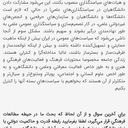
و هيات‌هاي سياستگذاري منصوب بكنند، اين مي‌شود مشاركت دادن
دانشگاهيان در سياستگذاري‌هاي علمي! در حالي كه لازم است
دانشگاه‌ها و دانشگاهيان و سازمان‌هاي حرفه‌يي و انجمن‌هاي
غيردولتي علمي، در كار تصميم‌سازي و سياستگذاري عمومي علمي به
طور نهادمندي درگير بشوند و سهيم باشند. مشكل سوم از آنجا
ناشي مي‌شود كه سياست‌هاي عمومي در ايران بيش از اينكه ماهيت
حمايتي و تسهيل‌كننده داشته باشند و بيش از اينكه توانمند‌ساز و
ظرفيت‌ساز و بسترساز باشند، غالبا مداخله‌گرا و كنترلي هستند.
زندگي جامعه مخصوصا محتويات فرهنگ و فعاليت‌هاي فرهنگي و
هنري و به طور خاص فعاليت معرفتي وعلمي و دانشگاهي، و به
طور اخص علوم انساني و اجتماعي، پوياتر ومتنوع‌تر و سيال‌تر و
متكثر‌تر از آن هستند كه بخواهيم با سياست‌هاي بسته آنها را كنترل
بكنيم.
براي آخرين سوال و از آن لحاظ كه بحث ما در حيطه مطالعات
فرهنگي قرار مي‌گيرد، لطفا بفرماييد رابطه قدرت و حاكميت دولتي با