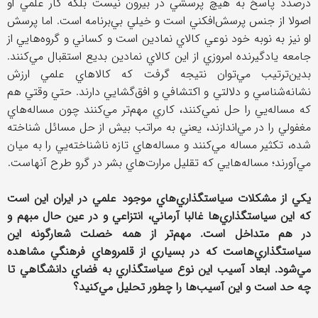
درصدد پاسخ به هيچ پرسشي در بيرون نيست بلكه كار علمي او
اصولا از جنس پرسش‌افكني است و خيلي بي‌برنامه است. اما پرسش
او نيز به نوبه خود نوعي كالاي نمادين است و كساني و گروه‌هايي از
جامعه يادگيرنده امروزي از اين كالاي نمادين بديع استقبال مي‌كنند.
بدين‌ترتيب مي‌توان نتيجه گرفت كه كالا‌هاي علمي ارزش
نشانه‌شناسي و دلالتي و اكتشافي و افق‌گشايي دارند. حتي وقتي هم
كه مساله‌يي را حل نمي‌كنند، كاري مهم‌تر مي‌كنند چون مساله‌هاي
مغفولي را در مي‌اندازند، يعني به مراتب بيش از حل مسائل شناخته
شده، تكثير مساله مي‌كنند و مساله‌هاي تازه ناشناخته‌يي را به ميان
مي‌آورند؛ مساله‌هايي كه تقليل مرارت‌هاي بشر در گرو طرح آنهاست.
يكي از مشكلات سياستگذاري‌هاي موجود علمي در ايران اين است
كه اين سياستگذاري‌ها غالبا آرماني، انتزاعي و در عين حال مبهم و
در هم متداخل است. مهم‌تر از همه خصلت شعارگونه اين
سياستگذاري‌هاست كه در بسياري از قلمروهاي فرهنگي مشاهده
مي‌شود. ابعاد آسيب اين نوع سياستگذاري به فضاي دانشگاهي تا
چه حد است و اين آسيب‌ها را چطور تحليل مي‌كنيد؟