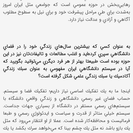
رهايي‌بخش در حوزه عمومي است كه جوامعي مثل ايران امروز
به‌شدت براي طي مراحل پيشرفت خود و براي نيل به سطوح مطلوب
آگاهي و آزادي و عدالت نياز دارد.
به عنوان كسي كه بيشترين سال‌هاي زندگي خود را در فضاي
دانشگاهي سپري كرده‌‌ايد و اغلب مطالعات و تاليفات‌تان نيز در اين
حوزه بوده است طبيعتا بهتر از هر فرد ديگري مي‌توانيد بگوييد كه
آيا در سيستم دانشگاهي ايران مفهومي به عنوان سبك زندگي
آكادميك يا سبك زندگي علمي شكل گرفته است؟
اينجا ما به يك تفكيك اساسي نياز داريم؛ تفكيك فضا و سيستم.
حساب فضاي غير رسمي دانشگاهي و زندگي واقعي دانشگاه با
سيستم‌هاي رسمي مستقر در دانشگاه از بسياري جهات جداست.
سيستم خيلي متاثر از قدرت و سياست و ايدئولوژي رسمي و طبعا
فرماليست و محافظه‌كار شده است. عملا از او انتظار مي‌رود كه مثل
يك بازو باشد نه مثل يك چشم بينا كه مي‌خواهد سرك بكشد يا يك