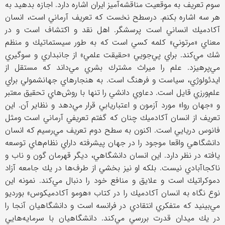
سوم تعريف به موقعيت مناقشه‌آميز ايران اشاره دارد. اجازه بدهيد به
هر سه اشاره بكنم. درسطح نخست كه تعريف آرماني است، انسان
آكادميك انساني است پرسشگر. اهل نقد و اكتشاف است و در
معناي «مرتوني» كلمه كسي است كه به طور سيستماتيك و منظم
شك مي‌كند. براي پي‌جويي «حقيقت علمي» از جانبداري و سوگيري
مي‌پرهيزد. علم را ميراث مشترك بشري مي‌داند كه مستقل از
ايدئولوژي، سياست و فرهنگ است. به هنجارهاي جهانشمولي براي
علم‌ورزي قايل است. دعاوي دانشي را تنها با روش‌هاي تحقيق معتبر
و «جهان روا» مورد آزمون و اعتباريابي قرار مي‌دهد و نظاير آن. اين
تعريف از انسان آكادميك چنان كه گفتم تعريفي آرماني است ومثل
فانوس دريايي است. اكنون به سطح دوم تعريف مي‌رسيم كه انسان
دانشگاهي واقعا موجود را در جهان پيشرفته داراي نظام‌هاي توسعه
يافته در نظر دارد. اين انسان دانشگاهي، ديگر قهرمان گون و ناب و
ناكجاآبادي نيست. بلكه او نيز بخشي از طرف‌ها در يك جامعه آزاد
دموكراتيك است و علايق و منافع خود را دنبال مي‌كند. نمونه اين
نوع نگاه به انسان آكادميك را در كتاب «هومو آكادميكوس» بورديو
مي‌بينيد كه متفكري انتقادي در فرانسه است و دانشگاهيان آنجا را
در يك ميدان قدرت بررسي مي‌كند. دانشگاهيان با سرمايه‌هايي