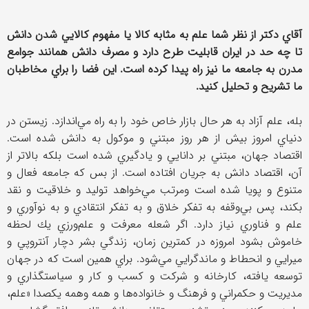
آقاي دكتر از نظر شما علم به مثابه كالا يا مفهوم كالايي شدن دانش
تا چه حد در ايران قابليت طرح دارد و مصرف دانش همانند جوامع
مدرن به جامعه ما نيز راه پيدا كرده است. اين فضا را براي مخاطبان
ما تشريح و تحليل كنيد.
بله، علم آزاد به هر حال بازار خاص خود را به راه مي‌اندازد. زيستن در
دنياي امروز بيش از هر روز مبتني و موكول به دانش شده است.
اقتصاد جهان، مبتني بر دانايي و يادگيري شده است بلكه بالاتر از
آن، اقتصاد دانش به جريان افتاده است. از بس كه جامعه فعال و
متنوع و پويا شده است ومرتب مي‌خواهد توليد و خلاقيت و نقد
بكند، پس بي‌وقفه به تفكر خلاق و به تفكر انتقادي و به نوآوري و
علم و فناوري نياز دارد. اگر شعله معرفت و علم‌ورزي يك لحظه
خاموش بشود امروزه در كمترين زمان، زندگي بشر دچار آنتروپي و
ميرايي و انحطاط و ماندگرايي مي‌شود. براي همين است كه در جهان
توسعه يافته، كارخانه و شركت و كسب و كار و سياستگذاري و
مديريت و حكمراني و فرهنگ و خانواده‌ها و همه وهمه يكصدا «علم،