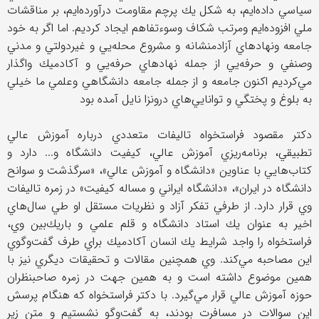
سياسي داده‌ايم، به شكل يك پرچم مقاومت درآورده‌ايم، بر مناقشات
ملي افزوده‌ايم ومرتب شكاف وسوءتفاهم ايجاد كرديم. اما اگر به خود
جامعه ونهادهاي آزادمنشانه و مشروع محله‌يي و غيردولتي و مدني
وصنفي و حرفه‌يي از جمله نهادهاي حرفه‌يي و آكادميك واگذار
مي‌كرديم اكنون جامعه و از جمله جامعه دانشگاهي وعلمي ما خيلي
به بلوغ و پختگي و توانايي‌هاي درونزا نايل آمده بود
دكتر مقصود فراستخواه تاليفات متعددي درباره آموزش عالي
تطبيقي، برنامه‌ريزي آموزش عالي، كيفيت دانشگاه و... دارد و
كتاب‌هايي با عناوين «دانشگاه و آموزش عالي»، «سرگذشت و سوانح
دانشگاه در ايران»، «دانشگاه ايراني و مساله كيفيت» در زمره تاليفات
وي قرار دارد. از طرفي تفكر آزاد و نظريات مستقل او طي سال‌هاي
اخير به عنوان يك استاد دانشگاه و قلم علمي و باريك‌بين وي،
فراستخواه را واجد شرايط يك انسان آكادميك براي طرف گفت‌وگوي
اين مصاحبه مي‌كند. وي همچنين مقالات و تحقيقات ديگري نيز با
همين موضوع داشته است و به همين جهت در زمره صاحبنظران
حوزه آموزش عالي قرار مي‌گيرد. با دكتر فراستخواه كه هنگام پرسش
اين سوالات در مسافرت بودند، به گفت‌وگو نشستيم و متن زير