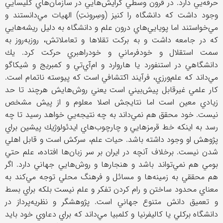
حرفه‌يي دارد. در قرون وسطي گرايش‌هايي در سازمان‌هاي كليسايي
وجود داشت كه دانشگاه را كنيز (وسِرونتِ) الهيات مي‌دانستند و
مي‌خواستند اما پويايي‌هاي درون علم و دانشگاه به دليل ريشه‌هايي
كه در جامعه داشت و به بركت تقلاها و تعاملاتش، روز‌به‌روز به
سمت استقلال و خودفرماني و خودراهبري حركت كرد. يك
دانشگاهي در استنفورد يا هاروارد و ام‌آي‌تي و كمبريج و شيكاگو
مي‌داند كه علم‌ورزي، فرآيند اكتشافي است كه پيوسته ناتمام است.
كار علمي غيرقابل پيش‌بيني است يعني روش‌هايش هرچند تا حد
زيادي معين است اما نتايجش اصلا معلوم و از پيش مشخص
نيست. خود محقق هم نمي‌داند به چه نتيجه‌يي خواهد رسيد تا چه
رسد به اينكه خط قرمزهايي و چارچوب‌هاي ايدئولوژيك پيشين براي
پژوهش او وجود داشته باشد. حيات علم، سركش است و قابل اهلي
شدن نيست. برخلاف آنچه در ايران بر سر زبان‌ها افتاده، علم حتي
بومي هم نمي‌تواند باشد و هنجارها و روش‌هايي جهاني دارد. اگر
هم محققي به زمينه‌ها و مسائل و فرهنگ محلي توجه مي‌كند به
معناي محدود ساختن و رام كردن تفكر و علم نيست بلكه براي بسط
و تعميق دانش متنوع جهاني است. پژوهشگر و نظريه‌پرداز در
دانشگاه بركلي يا كاليفرنيا و كلمبيا مي‌داند كه براي دعاوي خود بايد