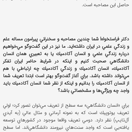
حاصل اين مصاحبه است.
دكتر فراستخواه! شما چندين مصاحبه و سخنراني پيرامون مساله علم
و زندگي علمي در ايران داشته‌ايد. ما نيز در اين گفت‌وگو مي‌خواهيم
درباره زندگي علمي و انسان آكادميك يا به تعبيري همان انسان
دانشگاهي صحبت كنيم و اينكه در شرايط حاضر ايران تفكر
آكادميك، انسان آكادميك و زندگي آكادميك چه ارتباطي با هم
مي‌تواند داشته باشد. براي آغاز گفت‌وگو بهتر است ابتدا تعريف شما
از انسان آكادميك را بدانيم و اينكه از نظر شما انسان آكادميك بايد
واجد چه ويژگي‌ها و مشخصاتي باشد؟
براي «انسان دانشگاهي» سه سطح از تعريف مي‌توان تصور كرد؛ اولي
تعريف يوتوپيك است كه به نمونه آرماني و مثال عالي (به آيدي
آل‌تايپ) نظر دارد. دومي تعريف واقعا موجود در كشورهاي توسعه
يافته‌يي است كه واجد سنت‌هاي نيرومند دانشگاهي‌اند. اما سطح