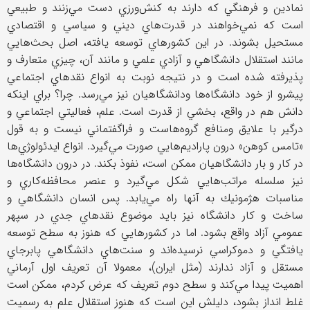
نمادين و فرهنگي كه دارند به كنش‌ورزي دست مي‌زنند و طبيعي
است كه نمي‌خواهند در قدرت‌هاي ديني و سياسي و اقتصادي
مستحيل بشوند. در اين كشورهاي توسعه يافته، اصل بحث‌هايي
مانند استقلال دانشگاهي و آزادي علمي و مانند آن، چيزي متعارف و
پذيرفته شده است و در نتيجه نوبت به انواع نقدهاي اجتماعي
پيشرو از خود دانشگاه‌ها ودانشگاهيان نيز مي‌رسد. چرا؟ براي اينكه
دانش هم در واقع، بخشي از قدرت است. علم، فعاليتي اجتماعي و
درگير با علايق ومنافع گروه‌هاست و فراگفتماني نيست و به قول
«تامس كوهن» درون پاراديم‌هايي صورت مي‌گيرد. انواع ايدئولوژي‌ها
در كار و بار دانشگاهيان ممكن است، نفوذ بكند. در درون دانشگاه‌ها
نيز سلسله مراتب‌هايي شكل مي‌گيرد و عنصر محافظه‌كاري و
مناسبات هژمونيك به آنها راه مي‌يابد. پس انسان دانشگاهي و
ساخت و كار دانشگاه نيز بايد موضوع نقدهاي جدي در سپهر
عمومي آزاد واقع بشود. اما در كشورهايي كه هنوز به سطح توسعه
يافتگي و دموكراسي نرسيده‌اند و سنت‌هاي دانشگاهي پابرجاي
مستقل و آزاد ندارند (مثل ايران)، معمولا آن تعريف اول آرماني
اهميت پيدا مي‌كند و سطح دوم تعريف كه عرض كردم، ممكن است
غلط انداز بشود، دليلش اين است كه هنوز استقلال علم به رسميت