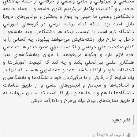
محله‌يي و غيردولتي و مدني وصنفي و حرفه‌يي از جمله نهادهاي
حرفه‌يي و آكادميك واگذار مي‌كرديم اكنون جامعه و از جمله جامعه
دانشگاهي وعلمي ما خيلي به بلوغ و پختگي و توانايي‌هاي درونزا
نايل آمده بود. اينكه كدام برنامه درسي در گروه‌هاي آموزشي
دانشگاه لازم است يا نيست، اينكه هر دانشگاهي چند دانشجو از
داخل يا خارج براي رشته‌هايش مي‌خواهد بپذيرد، چه كساني را با
كدام صلاحيت‌هاي حرفه‌يي و آكادميك براي عضويت در هيات علمي
خود لازم دارد و چگونه مي‌خواهد با جهان ودانشگاه‌هاي دنيا
همكاري علمي بين‌المللي بكند و چه كند كه كيفيت آموزش‌ها و
تحقيقات خود را ارتقا ببخشد، همه و همه اموري هستند كه تنها در
يك شرايط آزاد رقابتي و با درگيركردن خود دانشگاه‌ها و دانشگاهيان
و اتحاديه‌ها و مجامع و انجمن‌هاي علمي و از طريق تعاملات
دانشگاه‌ها با هم و با جامعه و بازار كار است كه سامان مي‌يابند نه
از طريق نظارت‌هاي بروكراتيك پرخرج و ناكارآمد دولتي.
نظر دهید