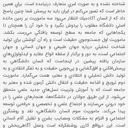
شناخته نشده و به صورت امري متعارف درنيامده است. براي همين
خاطر است كه تصور مي‌كنم در ايران بايد به پرسش شما چنين پاسخ
داد كه از انسان آكادميك انتظار مي‌رود سه ماموريت بر زمين مانده
اصلي دانشگاه مطلوب را بردوش بگيرد و با خود آن را همچنان تا
يكجاهايي كه جامعه به سطح توسعه يافتگي مي‌رسد، بكشد.
ماموريت اول جست‌وجوي حقيقت است و راه آن كوشش براي توليد
شناخت تحليلي درباره جهان طبيعي و جهان انساني و جهان
اجتماعي است، به دور و بركنار از سلطه انواع عقايد و ايدئولوژي‌هاي
سازمان يافته پيشين. در اينجاست كه انسان دانشگاهي به
پرسش‌افكني و افق‌گشايي و پي‌جويي حقيقت و به تفكر انتقادي و به
توليد دانش تحليلي و انتقادي و معتبر، همت مي‌گمارد. ماموريت
دوم ترويج و اشاعه حقيقت و انتقال دانش آزمون شده و معتبر به
جامعه است كه با آموزش وتربيت نسل‌هاي جديد علمي متحقق
مي‌شود. از اين طريق جوانان در دانشگاه‌ها، هنجارهاي علمي را در
خود دروني مي‌سازند و اجتماع علمي و تخصصي و حرفه‌يي توسعه
پيدا مي‌كند. ماموريت سوم انسان دانشگاهي، نقد و روشنگري
اجتماعي و التزام به مشكلات ومصايب بشري و تقليل آلام انساني
است. اين درواقع كاري روشنفكرانه است وعمل آگاهي‌بخش و