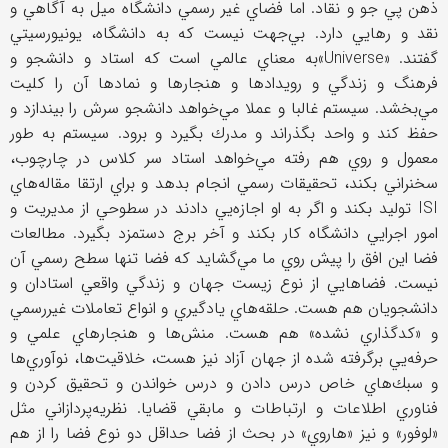
ذهن پي جو و نقاد. اما فضاي غير رسمي دانشگاه ميل به آگاهي و
نقد و رهايي دارد. بي‌جهت نيست كه به دانشگاه، يونيورسيتي
گفتند. «
Universe
»به معناي عالمي است كه استاد و دانشجو و
فرهنگ و زندگي و رويدادها و هنجارها و نمادها آن را كليت
مي‌بخشد. سيستم غالبا و عملا مي‌خواهد دانشجو سرش را بيندازد و
حفظ كند و واحد بگذراند و مدرك بگيرد و برود. سيستم به طور
معمول و روي هم رفته مي‌خواهد استاد سر كلاس در چارچوب،
سخنراني بكند، تحقيقات رسمي انجام بدهد و براي ارتقا مقاله‌هاي
ISI
توليد بكند و اگر به او اجازه‌يي دادند در سطوحي از مديريت و
امور اجرايي دانشگاه كار بكند و آخر برج دستمزد بگيرد. مطالعات
فضا اين افق را پيش روي ما مي‌گشايد كه فضا تنها سطح رسمي آن
نيست. فضاهايي از نوع زيست جهان و زندگي واقعي استادان و
دانشجويان هم هست. حلقه‌هاي يادگيري و انواع تعاملات غيررسمي
و «كدگذاري نشده» هم هست. منش‌ها و هنجارهاي علمي و
حرفه‌يي برگرفته شده از جهان آزاد نيز هست، خلاقيت‌ها، نوآوري‌ها
و سبك‌هاي خاص درس دادن و درس خواندن و تحقيق كردن و
فناوري اطلاعات و ارتباطات و مابقي قضايا. نظريه‌پردازاني مثل
«لوفور» و نيز «هاروي» در بحث از فضا حداقل دو نوع فضا را از هم