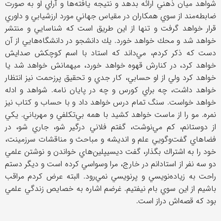
شواهد ميان ذهني ارائه بدهد و نتيجه يافته‌ها و آراي او به صورت
ضابطه‌مند از سوي همكاران در مقياس جهاني مورد ارزشيابي و داوري
قرار خواهد گرفت و تنها از اين طريق است كه شناسايي و منتشر
خواهد شد و محك خواهد خورد. يك دانشجو در دانشگاه‌هايي از آن
دست كه ذكر كردم، مي‌داند كه استاد با اسم كوچكش صدايش
خواهد كرد، در كنارش قهوه خواهد خورد، ميهمانش خواهد شد يا
خواهد كرد ولي از او حسابي، كار جدي و تحقيق پرزحمت نيز انتظار
خواهد داشت، چه براي كورس و چه در پايان نامه. شواهد و ادله
خواهد خواست. سنگ تمام درس خواهد داد و با حساب و كتاب نيز
نمره. مو را از ماست خواهد كشيد با همه بي‌تكلفي و مهرباني. يكي
از دوستانم، كم مي‌نوشت، گفتم فلاني درگير شو، جاري شو، در
فضاهاي گفت‌وگويي علم و انديشه و مباحث و مناقشات سرزمينت،
خود را به اشتراك بگذار، گفت ديسيپلين‌هاي خواندن و نوشتن علمي
دو سه نفر از استادانم در خارج، مرا وسواسي كرده است و ديگر دستم
راحت به زياده‌نويسي و پرنويسي نمي‌رود. البته عرض كردم مراقب
باشيم از اين سوي بام نيفتيم. غرضم اشاره به خصايص زندگي علمي
بود كه قصه‌اش دراز است.