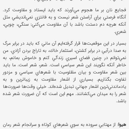
فجايع نان بر ما هجوم مي‌آورند كه بايد ايستاد و مقاومت كرد.
آنگاه فرصتي براي آراستن شعر نيست و به فانتزي نمي‌انديشي مثل
آنكه هرچه دم دستت باشد با آن مقاومت مي‌كني: سنگي، چوبي،
شعري.
بسيار در اين موقعيت‌ها قرار گرفته‌ايم آن ماني كه بايد در برابر مرگ
به صدا درآيي در برابر كشتن، استثمار خاك، به تاراج بردن آزادي. من
نمي‌توانم در چنين فضاي اسيري زندگي كنم و خاموش بمانم، به
خاطر آنكه نگويند اين شعر سياسي است. شعر، شعر است. ما بايد
بين شعر مقاومت و بيان مظلوميت با شعرهاي سياسي و مزدور
تفاوت بگذاريم. بسياري از اشعار مقاومت به زيباترين و به
يادماندني‌ترين اشعار جهاني تبديل شده‌اند. خيلي وقت‌ها ضرورت‌ها
شعر را به ميدان مي‌كشانند. مهم اين است كه آن ضرورت شعر شده
باشد.
هيوا
: از مهتابي سروده به سوي شعرهاي كوتاه و سرانجام شعر رمان