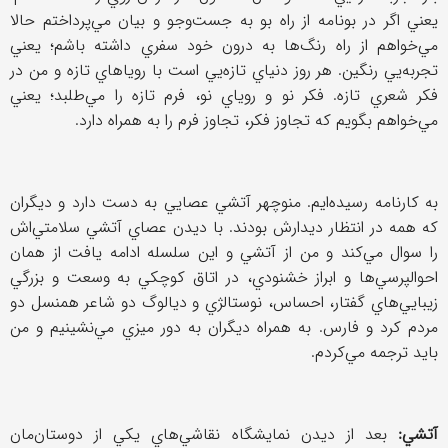
يعني اگر در بونامه از راه بو به جست‌وجو و بيان مي‌پرداختم حالا
مي‌خواهم از راه رنگ‌ها به درون خود سفري داشته باشم؛ يعني
تجربه‌يي رنگين. هر روز دنياي تازه‌يي است با روياهاي تازه و من در
فكر شعري تازه. فكر نو و روياي نو، فرم تازه را مي‌طلبد؛ يعني
مي‌خواهم بگويم كه تجاوز فكر، تجاوز فرم را به همراه دارد.
به كارنامه رسيده‌ايم. منوچهر آتشي عصايي به دست دارد و ديگران
كه همه در انتظار ديدارش بودند. با ديدن عصاي آتشي سلامتي‌اش
را سوال مي‌كند و من از آتشي و اين سلسله ادامه يافت از همان
احوالپرسي‌ها و ابراز خشنودي، در اتاق كوچكي به وسعت و بزرگي
زيبايي‌هاي گفتار، احساس، نوستالژي و ديالوگ دو شاعر همنسل دو
مردم كرد و فارس. به همراه ديگران به دور ميزي مي‌نشينيم و من
بايد ترجمه مي‌كردم.
آتشي:
بعد از ديدن نمايشگاه نقاشي‌هاي يكي از دوستان‌مان