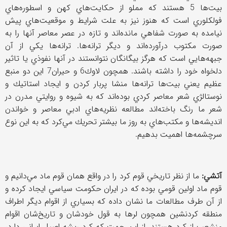
بيت‌ها 5 هستند كه مملو از حكايت‌هاي كهن و اسطوره‌هاي
فولكلوري است كه هنوز نيز به علت شرايط و موقعيت‌هاي پيش
نيامده به صورت شفاهي مانده‌اند و تازه در عصر معاصر آنها را به
صورت مكتوب درآورده‌اند و ديگر ترانه‌ها. ترانه‌ها يكي از آن
جبهه‌هايي است كه هرگز بيگانگان نتوانستند در آنها نفوذي يا تاثير
دلخواه خود را داشته باشند. همچون لاوك6 و حيران7 اين دو منبع
عظيم يعني بيت‌ها ترانه‌ها منشا پربار كردن و ايجاد استاتيك و
نوستالژي شعر معاصر كردي بوده‌اند كه به شيوه و روايتي مدرن در
شعر ما رنگ باخته‌اند مطالعه نظريه‌هاي ادبي معاصر و خواندن
انديشه‌ها و مكتب‌هاي به روز ما بيشتر تحريك مي‌كرد كه به اين نوع
سرچشمه‌ها اهميت بدهيم.
آتشي:
ما از نظر تاريخي قوم كرد را در واقع همان قوم ماد مي‌دانيم و
قوم ماد اولين قومي بوده كه در ايران حكومت سياسي ايجاد كرده و
از آن طرف مطالعات ما نشان داده كه بسياري از اقوام ديگر اطراف
منطقه كردنشين همچون لرها به قول خودشان و تاريخ‌شان اقوام
منشعب از كرد هستند. از اين جهت كه كرد ريشه اصيل ايراني دارد،