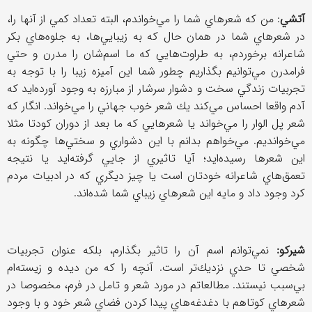
آتشي
: من كه شعرهاي شما را مي‌خواندم، البته تعداد كمي از آنها را،
در شعرهاي شما در همان حال كه به زيبايي‌ها، به جلوه‌هاي بكر
شاعرانه برخوردم، به طراوت‌هايي كه ما اسم‌شان را مدرن و حتي
فرامدرن مي‌توانيم بگذاريم چطور شما اين آميزه زيبا را با توجه به
تجربيات زندگي سخت و دشوار سرشار از مبارزه به وجود آورده‌ايد كه
آدم واقعا احساس مي‌كند يك شعر خوب جهاني را مي‌خواند. انگار كه
شعر پل الوار را مي‌خواند يا شعرهايي كه ما بعد از دوران كودتا مثلا
مي‌خوانديم. مي‌خواهم بدانم با اين دشواري و سختي‌ها چگونه به
اين شعرها رسيده‌ايد؛ آيا تاثيري از جايي گرفته‌ايد يا نتيجه
تعمق‌هاي شاعرانه خودتان است يا چيز ديگري كه در ادبيات مردم
كرد وجود داد و مايه اين شعرهاي زيباي شما شده‌اند.
شيركو:
نمي‌توانم اسم آن را تاثير بگذارم، بلكه عنوان تجربيات
شخصي تا حدي نزديك‌تر است. آنچه را كه من ديده و زيسته‌ام
بي‌سبب نيستند. مطالعاتم در مورد شعر و تامل در فرم، مخصوصا در
شعرهاي كوتاهم با دغدغه‌هاي پيدا كردن فضاي شعر خود و با وجود