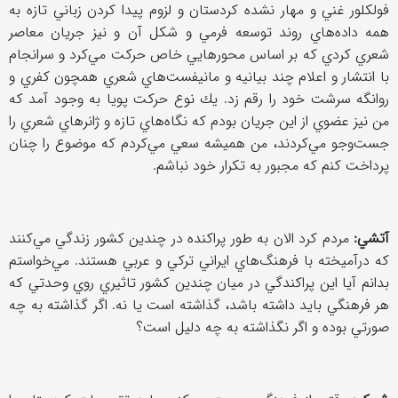
فولكلور غني و مهار نشده كردستان و لزوم پيدا كردن زباني تازه به
همه داده‌هاي روند توسعه فرمي و شكل آن و نيز جريان معاصر
شعري كردي كه بر اساس محورهايي خاص حركت مي‌كرد و سرانجام
با انتشار و اعلام چند بيانيه و مانيفست‌هاي شعري همچون كفري و
روانگه سرشت خود را رقم زد. يك نوع حركت پويا به وجود آمد كه
من نيز عضوي از اين جريان بودم كه نگاه‌هاي تازه و ژانرهاي شعري را
جست‌وجو مي‌كردند، من هميشه سعي مي‌كردم كه موضوع را چنان
پرداخت كنم كه مجبور به تكرار خود نباشم.
آتشي:
مردم كرد الان به طور پراكنده در چندين كشور زندگي مي‌كنند
كه درآميخته با فرهنگ‌هاي ايراني تركي و عربي هستند. مي‌خواستم
بدانم آيا اين پراكندگي در ميان چندين كشور تاثيري روي وحدتي كه
هر فرهنگي بايد داشته باشد، گذاشته است يا نه. اگر گذاشته به چه
صورتي بوده و اگر نگذاشته به چه دليل است؟