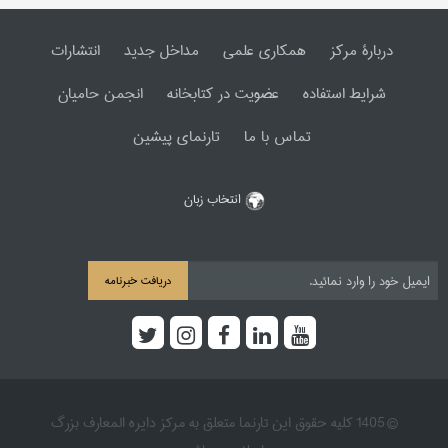
دربارۀ مرکز
همکاری علمی
مداخل جدید
انتشارات
شرایط استفاده
عضویت در کتابخانه
انجمن حامیان
تماس با ما
تارنمای پیشین
انتخاب زبان
دریافت خبرنامه
© 1405 کلیه حقوق این تارنما متعلق به مرکز دایره المعارف بزرگ