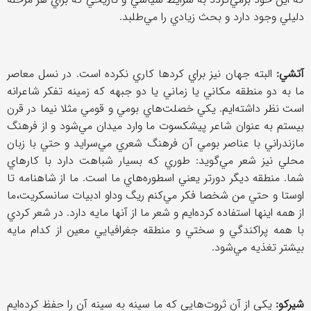
دليلي وجود دارد و بحث زيادي را مي‌طلبد.
آتشي:
البته جهان نيز براي كردها كاري نكرده است. در نسل معاصر
ما به دو منطقه مكاني يا زماني يا دو جبهه كه زمينه تفكر شاعرانه
است نظر داشته‌ايم. يكي خصلت‌هاي بومي و قومي مثلا نيما در قرن
بيستم به عنوان شاعر پيشكسوت ما وارد ميدان مي‌شود و از فرهنگ
مازندراني با عناصر بومي آن فرهنگ شعري مي‌سرايد و حتي با زبان
محلي نيز شعر مي‌گويد: طوري كه بسيار شباهت دارد با كارهاي
شما. منطقه ديگر دورتر يعني اسطوره‌هاي ما است. ما از شاهنامه تا
اوستا و حتي من شخصا فكر مي‌كنم ريگ وداو ادبيات سانسكريت،‌ما
از همه اينها استفاده كرده‌ايم و شعر ما از آنها مايه دارد. در شعر كردي
با همه پراكندگي و سختي و منطقه جغرافيايي معين از كدام مايه
بيشتر تغذيه مي‌شود.
شيركو:
يكي از آن ثروت‌هايي كه ما سينه به سينه آن را حفظ كرده‌ايم