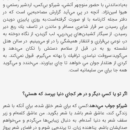
به‌ياد‌ماندني با حضور منوچهر آتشي، شيركو بي‌كس، اردشير رستمي و
هيوا امين‌نژاد. آنچه در پي مي‌آيد گزارش مصاحبه‌يي است كه در
دفتر مجله كارنامه با او صورت گرفته‌است.به روزي پاييزي دويدن
براي رسيدن سر قرار شاعري مسافر و ماندن در تاسف يك ربع دير
رسيدن. از سيگار كشيدن‌هاي پي‌درپي، لب گزيدن، از نگاه دوخته به
در، نوعي بي‌قراري و انتظار هميشگي را در او مي‌بينيم. در سالن هتل
نشسته رو به در. قبل از سلامم دستش را تكان مي‌دهد و
مي‌گويد:‌سروقت نيامدي. ترافيك را بهانه مي‌گيرم. قبول نمي‌كند. به
كردي از هتلدار جوان مي خواهد تا چاي بياورند. مي‌خندد و مي‌گويد
همه جا براي من سليمانيه است.
اگر تو يا كسي ديگر و در هر كجاي دنيا بپرسد كه هستي؟
شيركو جواب مي‌دهد
:‌كسي كه براي شعر خلق شده،‌ براي آنكه با شعر
زندگي كند،‌ عاشق شعر باشد يا شعر بگويد. من عاشق كلمه‌ام و زير
سقف شعر به دنيا آمده‌ام. به دنبال زيبايي‌ها مي‌گردم و مي‌خواهم
صدايشان باشم. پناهنده زبان. تا پرنده‌يي شوم و در فضاي شعر پرواز