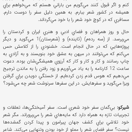
كنم و اگر قبول كنند مي‌گويم من باراني هستم كه مي‌خواهم براي
هميشه در كشور شعر ببارم. به همين دليل سفر را دوست دارم.
مسافري كه در كوچ خود شعر را با خود مي‌گرداند.
حال و روز همراهان و فضاي ادبي و هنري ايران و كردستان را
مي‌پرسد. از (سه رده‌م) (ئاينده) و (شعرستان)1 مي‌گويد و ديگر
پروژه‌هايي كه در حال انجام است. خشنودي را از كلامش حس
مي‌كنم كه مي‌توانند در ميهن به عشق خود بنويسند و به آزادي به
چاپ رسانند و كار و كار و كار كه آرزوي هميشگي‌شان بوده. دعوت
ساعت 12 كارنامه را به ياد مي‌آوريم و زود رفتن را به ماندن ترجيح
مي‌دهيم كه هوس قدم زدن كرده‌ايم. از خستگي دويدن براي گرفتن
ويزا مي‌گويد و سفرهايش. در اين سفرها سرنوشت شعر چه مي‌شود؟
شيركو:
بي‌گمان سفر خود شعري است. سفر آميختگي‌ها،‌ تعلقات و
تجربيات تازه به همراه دارد كه مايه‌هاي شعر را مي‌پروراند. مگر شعر
خود تلاشي براي كشف جهان پيرامون و پيدا كردن گمشده‌ها
نيست؟ سفر فضاي شعر را مملو از خود بودن وتنهايي مي‌كند. شاعر