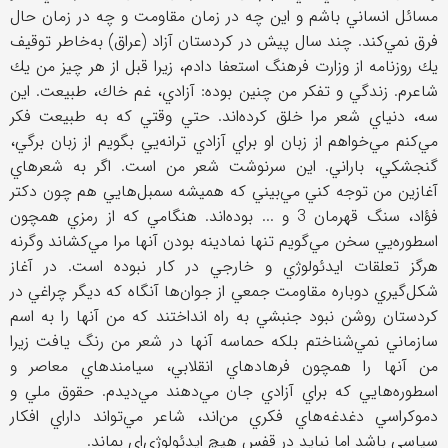
مسائل انساني باشم و اين چه در زمان مقاومت و چه در زمان حال
فرق نمي‌كند. چند سال پيش در كردستان آزاد (عراق) به‌خاطر توقيف
يك روزنامه از وزارت فرهنگ استعفا دادم، زيرا قبل از هر چيز من يك
شاعرم. زندگي و تفكر من چنين بوده: آزادي، غم خاك، طبيعت. اين
سه، دنياي شعر مرا خلق كرده‌اند. حتي وقتي كه به طبيعت فكر
مي‌كنم مي‌خواهم از زبان او براي آزادي ترانه‌يي بگويم از زبان برگي،
گنجشكي،‌ باراني. اين سرنوشت شعر من است. اگر به شعرهاي
آغازين من توجه كني مي‌بيني كه هميشه سمبل‌هايي هم چون دكتر
فؤاد، سنگ قهرمان 3 و ... بوده‌اند. هنگامي كه از رمزي همچون
اسطوره‌يي سخن مي‌گويم تنها نمادينه بودن آنها مرا مي‌كشاند وگرنه
هرگز تعلقات ايدئولوژي و خارجي در كار نبوده است. در آغاز
شكل‌گيري دوباره مقاومت جمعي از جوان‌ها آنگاه كه ديگر چراغي در
كردستان روشن نبود جنبشي به راه انداختند كه من آنها را به اسم
سازماني نمي‌شناختم بلكه حماسه آنها در شعر من رنگ يافت زيرا
من آنها را همچون فرهادهاي انقلابي، سيامندهاي معاصر و
اسطوره‌هايي كه براي آزادي جان مي‌دهند مي‌ديدم. حقوق ملي و
دموكراسي دغدغه‌هاي فكري من‌اند، شاعر مي‌تواند داراي افكار
سياسي باشد اما نبايد در قفس هيچ ايدئولوژي‌‌اي بماند.