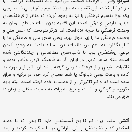
شيركو:
وقتي از فرهنگ صحبت مي‌كنيم بايد تقسيمات كردستان را
نيز در نظر گفت. اين تقسيم به جز يك تقسيم جغرافيايي تا اندازه‌يي
يك نوع تقسيم فرهنگي را نيز به وجود آورده كه متاثر از فرهنگ‌هاي
عربي، فارسي و تركي است. اين قضيه بدون شك در طول زمان به
وحدت فرهنگي ما ضربه زده است. اما هرگز نتوانسته كه حس ملي و
وحدت فرهنگي ما را زير سوال ببرد. يعني شعور ملي و فرهنگي ما را
كنار بگذارد. به رغم اين تاثيرات اين مساله باعث به وجود آمدن
نوعي روشنفكري پويا با ذخيره‌هاي مطالعاتي و چندنگاهي شده
است. مثلا شاعر كردي در ايران اگر به فرهنگ كردي وفادار بوده و
تاثيرات مفيدي را از فرهنگ فارسي گرفته باشد آن تاثير او را بهره‌مند
كرده و باعث نوعي ديالوگ يا شعر همپاي كرد خود در تركيه و عراق
شده است كه او نيز تاثيراتي را از همسايه خود گرفته است. البته بايد
بگوييم چگونگي و شدت و نوع تاثيرات به نسبت مكان و زمان‌ها
فرق مي‌كند.
آتشي:
ملت ايران نيز تاريخ گسسته‌يي دارد. تاريخي كه با حمله
اسكندر كه جانشينانش زماني طولاني بر ما حكومت كردند و بعد