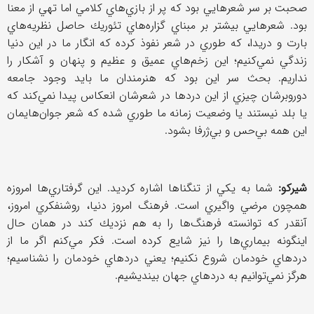
صحبت بر سر شعرهايي بود كه پر از بازي‌هاي كلامي اما تهي از معنا
بود. شعرهايي بيشتر بر مبناي گزاره‌هاي تئوريك حاصل نظريه‌هاي
بارت و دريدا، كه طوري در شعر نفوذ كرده كه انگار ما در اين دنيا
زندگي نمي‌كنيم؛ اين زخم‌هاي عميق و عظيم و پنهان و آشكار را
نداريم. بحث سر اين بود كه هنرمندان ما بايد وجود جامعه
دوروبرشان چيزي از اين دردها در شعرشان انعكاس پيدا نمي‌كند كه
يا بلد نيستند يا وضعيت زمانه ما طوري شده كه شعر جوان‌هايمان
اين همه بي‌حس و بي‌ژرفا بشود.
شيركو:
شما به يكي از تنگناها اشاره كرديد. اين گرفتاري‌ها امروزه
همچون مرضي واگيري است. فرهنگ امروز دنيا، روشنفكري امروز،
آنقدر كه توانسته فرهنگ‌ها را به هم نزديك كند در همان حال
اينگونه بيماري‌ها را نيز شايع كرده است. فكر مي‌كنم اگر ما از
دردهاي خودمان شروع نكنيم؛ يعني دردهاي خودمان را نشناسيم؛
هرگز نمي‌توانيم به دردهاي جهان بينديشيم.