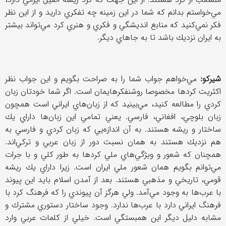
مي‌خواستم بدانم كه شما در اين زمينه چه تفكري داريد و از اين نظر
فكر نمي‌كنيد كه منابع انديشگي و فكري و هنري كرد مي‌تواند بيشتر
به ايران نزديك باشد تا به جاهاي ديگر.
شيركو:
مي‌خواهم جواب شما را به صراحت بگويم و اين جواب نظر
اكثريت كردها مخصوصا روشنفكرهايمان است. اگر شما خودتان زبان
كردي را مطالعه كنيد، مي‌بينيد كه از زبان‌هاي ايراني است همچون
زبان بلوچي، افغاني، فارسي. يعني تمامي اين زبان‌ها داراي يك
ساختار و ريشه هستند. به آن اندازه‌يي كه زبان كردي و فارسي به
هم نزديك هستند به همان نسبت دور از زبان عربي و تركي‌اند.
همچنان كه شعور و ويژگي‌هاي ملي كردها به طور كلي و با جرات
مي‌توانم بگويم همان شعور ملي ايران است. زيرا داراي يك ريشه
قومي، تاريخي و مذهبي هستند. بعد از آمدن اسلام بايد اين پيوند
با عرب‌ها به وجود مي‌آمد. ولي هرگز آن پيوندي را كه فرهنگ كرد با
فرهنگ ايراني دارد با عرب‌ها ندارد. وجود ساختار دستوري مشترك و
مشابه دليل ديگر اين همبستگي است. خيلي از كلمات عربي وارد