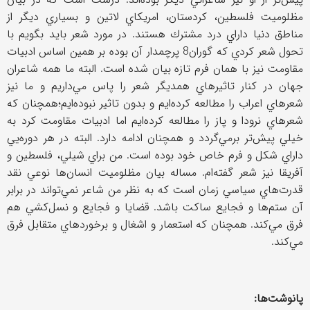
مظلوميت فلسطين، كردستان، امريكاي لاتين و بسياري ديگر از
مناطق دنيا داراي درد مشترك هستند. در مورد شعر بايد بگويم با
تحول شعر كردي كه گوران8 پرچمدار آن بوده بر همين اساس ادبيات
مقاومت نيز با همان فرم تازه بيان شده است. البته ما همه شاعران
جهان در كنار تاثيرهاي همديگر شعر را پاس مي‌داريم و ما نيز
شعرهاي اعراب را مطالعه كرده‌ايم و بدون تاثير نبوده‌ايم؛‌همچنان كه
شعرهاي نرودا و پاز را مطالعه كرده‌ايم اما ادبيات مقاومت كرد به
خيلي پيش‌تر برمي‌گردد و همچنان ادامه دارد. البته در هر دوره‌يي
داراي شكل و فرم خاص خود بوده است. من براي شيلي، فلسطين و
آفريقا نيز شعر گفته‌ام. مساله بيان مظلوميت انسان‌ها نوعي نقد
قدرت‌هاي سياسي زمان است كه به نظر من شاعر نمي‌تواند در برابر
آن ستم‌ها و فجايع ساكت باشد. قضايا و فجايع و نسل‌كشي هم
فرق مي‌كند. همچنان كه استعمار و اشغال و برخوردهاي متقابل فرق
مي‌كند.
پانوشت‌ها: