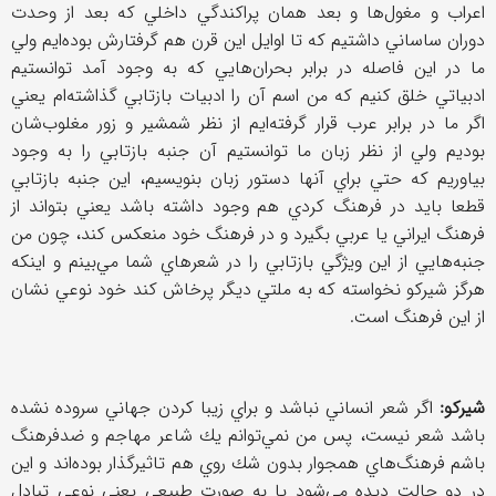
اعراب و مغول‌ها و بعد همان پراكندگي داخلي كه بعد از وحدت
دوران ساساني داشتيم كه تا اوايل اين قرن هم گرفتارش بوده‌ايم ولي
ما در اين فاصله در برابر بحران‌هايي كه به وجود آمد توانستيم
ادبياتي خلق كنيم كه من اسم آن را ادبيات بازتابي گذاشته‌ام يعني
اگر ما در برابر عرب قرار گرفته‌ايم از نظر شمشير و زور مغلوب‌شان
بوديم ولي از نظر زبان ما توانستيم آن جنبه بازتابي را به وجود
بياوريم كه حتي براي آنها دستور زبان بنويسيم، اين جنبه بازتابي
قطعا بايد در فرهنگ كردي هم وجود داشته باشد يعني بتواند از
فرهنگ ايراني يا عربي بگيرد و در فرهنگ خود منعكس كند، چون من
جنبه‌هايي از اين ويژگي‌ بازتابي را در شعرهاي شما مي‌بينم و اينكه
هرگز شيركو نخواسته كه به ملتي ديگر پرخاش كند خود نوعي نشان
از اين فرهنگ است.
شيركو:
اگر شعر انساني نباشد و براي زيبا كردن جهاني سروده نشده
باشد شعر نيست، پس من نمي‌توانم يك شاعر مهاجم و ضدفرهنگ
باشم فرهنگ‌هاي همجوار بدون شك روي هم تاثيرگذار بوده‌اند و اين
در دو حالت ديده مي‌شود يا به صورت طبيعي يعني نوعي تبادل