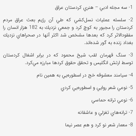
1- سه مجله ادبي – هنري كردستان عراق
2- سلسله عمليات نسل‌كشي كه طي آن رژيم بعث عراق مردم
كردستان را مجبور به كوچ كرد و جمعي نزديك به 182 هزار انسان را
مفقودالاثر كرد كه بعدها مشخص شد اكثر آنها در صحراهاي نزديك
بغداد زنده به گور شده‌اند.
3- سنگ قهرمان لقب شيخ محمود كه در برابر اشغال كردستان
توسط ارتش انگليس و تحقق حقوق كردها مبارزه مي‌كرد.
4- سيامند معشوقه خج در اسطوره‌يي به همين نام
5- نوعي شعر روايي و اسطوره‌يي كردي
6- نوعي ترانه حماسي
7- ترانه‌هاي تغزلي و عاشقانه
8- معمار شعر نو كرد و هم عصر نيما