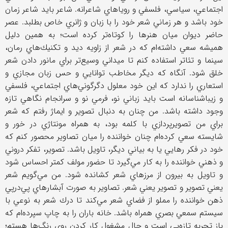
اجتماعي، سياسي، فلسفي و روياهاي شاعرانه. شاعر بايد شاعر زمان
خود باشد و هر زماني شعر خود را با زبان و ژانري خاص بطلبد. عصر
حاضر ديوان ميان هنرها را كوتاه‌تر كرده است؛ به همين دليل
هميشه سعي داشته‌ام كه در شعر از زاويه ديد و تكنيك‌هاي رمان،
سينما و تئاتر استفاده كنم تا ميداني وسيع‌تر براي مانور دادن شعر
خلق شود. آنگاه كه ديگر مخاطب توانايي و حس زبان مجازي و
استعاري را ندارد كه اين خود معلول دگرگوني‌هاي اجتماعي، فلسفي
و زيباشناسانه است بايد زباني نو، فرمي نو و سرانجام نگاهي تازه
وجود داشته باشد. من چنان به دنبال تصوير و ايماژ رفتم كه شعر
براي من تصويرپردازي با كلمه بود، به همراه مونتاژي در خور و
شايسته سعي كرده‌ام چنان خواننده را ميان تصاوير محصور كنم كه
خود در فكر رهايي يا به بياني ديگر، تاويل باشد. تصوير، تفكر دروني
و ذهني خواننده را به كار مي‌‌گيرد تا حضور مولف كمتر احساس شود
و تاويل به بيرون از مرزهاي شعر كشانده شود. من مي‌گويم شعر
يعني تصوير و تصوير يعني شعر. تصاوير به صورت آبشارهاي پي‌درپي
ذهن خواننده را مملو از فضاي شعر مي‌كند تا درك شعر به نوعي با
سيستم‌ سمعي بصري همراه باشد. خانه باران را به چاپ سپرده‌ام كه
باز تجربه تازه‌يي است و حال مشغول كار كردن روي رنگ‌ها هستم؛