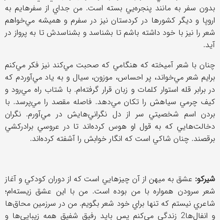
بدون سفر به مانند پنجره‌يي بسته است. من جداي از سفرهايم به
اروپا و ديگر كشورها در كردستان نيز در سفرم و هميشه مي‌خواهم
شعر را نيز با خود داشته باشم تا بشناسد و بشناسدش تا به پرواز در
آيد.
چنان با شعر آميخته كه هنگامي كه صحبت مي‌كند نيز فكر مي‌كنم
برايم شعر مي‌خواند، پر احساس،‌ موزون، سيال و به ياد مي‌آوردم كه
در برابر قله استوار كلمات و زبان قرار گرفته‌ام. با شتاب راه مي‌رود و
كيف چرمي سياهش را تكان مي‌دهد. فاصله مقصد را مي‌پرسد. با
بردن اسم شخصيتي سر از دل نگراني‌هايش در مي‌آورم. نگران
دخالت‌هايي كه به قول او هوس كرده‌اند تا در عروسي برادركشي
برقصند. چنان شاكي است كه انگار خوابش را آشفته كرده‌اند.
شيركو:
عشق به ميهن از آن چيزهايي است كه از دوران كودكي و آغاز
شعر سرودن همواره با من بوده است. من با اين عشق زيسته‌ام؛
شاعري نيستم كه تنها براي خود شعر بگويم. من در سرزمين محاق‌ها
و انفال‌ها2 زندگي مي‌كنم پس بايد رفيق شفيق همه زيبايي‌ها و