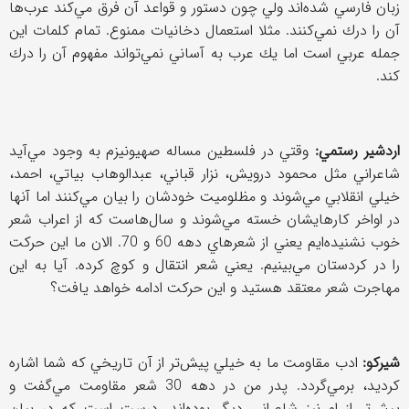
زبان فارسي شده‌اند ولي چون دستور و قواعد آن فرق مي‌كند عرب‌ها
آن را درك نمي‌كنند. مثلا استعمال دخانيات ممنوع. تمام كلمات اين
جمله عربي است اما يك عرب به آساني نمي‌تواند مفهوم آن را درك
كند.
اردشير رستمي:
وقتي در فلسطين مساله صهيونيزم به وجود مي‌آيد
شاعراني مثل محمود درويش، نزار قباني، عبدالوهاب بياتي، احمد،
خيلي انقلابي مي‌شوند و مظلوميت خودشان را بيان مي‌كنند اما آنها
در اواخر كارهايشان خسته مي‌شوند و سال‌هاست كه از اعراب شعر
خوب نشنيده‌ايم يعني از شعرهاي دهه 60 و 70. الان ما اين حركت
را در كردستان مي‌بينيم. يعني شعر انتقال و كوچ كرده. آيا به اين
مهاجرت شعر معتقد هستيد و اين حركت ادامه خواهد يافت؟
شيركو:
ادب مقاومت ما به خيلي پيش‌تر از آن تاريخي كه شما اشاره
كرديد، برمي‌گردد. پدر من در دهه 30 شعر مقاومت مي‌گفت و
پيش‌تر از او نيز شاعراني ديگر بوده‌اند. درست است كه در بيان