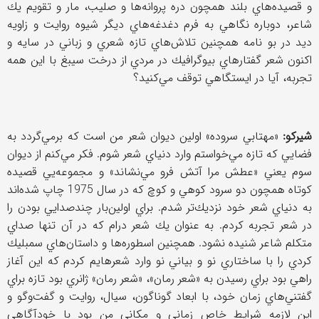
و قصيده‌هاي بلند همچون دره پروانه‌ها و صليب، مار و تقويم يك
شاعر، دوباره نگاهي به فرم دغدغه‌هاي ديگر شيوه روايت و زاويه
ديد در بو نامه همچنين تلاش‌هاي تازه شعري و زباني در سايه و
اكنون شعر گفتارهاي بيوگرافيك در مردي از درخت سيبغ با اين همه
تجربه، آيا در ايستگاهي توقف مي‌كنيد؟
شيركو:
«مهتابي سروده» اولين ديوان شعر من است كه برمي‌گردد به
فضايي كه تازه مي‌خواستم وارد دنياي شعر شوم. فكر مي‌كنم از ديوان
سوم يعني «عطش مرا آتش فرو مي‌نشاند» و مجموعه‌يي قصيده
كوتاه همچون دو سرود كوهي و كوچ كه در سال 1975 چاپ شده‌اند
به دنياي شعر خود نزديك‌تر شدم. براي اولين‌بار چندصدايي بودن را
در شعر تجربه كردم. به عنوان يك شعر درام كه در آن تنها صداي
متكلم شاعر شنيده نشود. همچنين اسطوره‌ها و داستان‌هاي سمبليك
كردي را با ساختاري نو و بياني نو وارد شعرهايم كردم كه اين آغاز
راهي بود براي رسيدن به «شعر رمان»، «شعر رمان» ژانري بود تازه براي
گفتني‌هاي زمان خود، با ابعاد گوناگون، سيال، روايت و گفت‌وگو و
اين لازمه شرايط خاص زماني و مكاني من بود با خودآگاهي