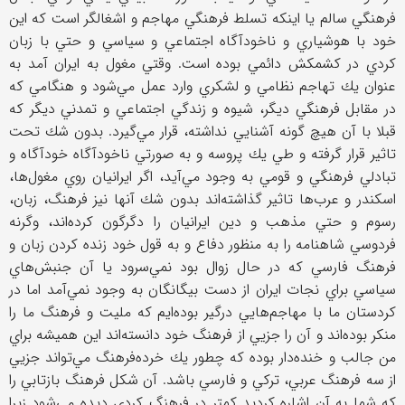
فرهنگي سالم يا اينكه تسلط فرهنگي مهاجم و اشغالگر است كه اين
خود با هوشياري و ناخودآگاه اجتماعي و سياسي و حتي با زبان
كردي در كشمكش دائمي بوده است. وقتي مغول به ايران ‌آمد به
عنوان يك تهاجم نظامي و لشكري وارد عمل مي‌شود و هنگامي كه
در مقابل فرهنگي ديگر، شيوه و زندگي اجتماعي و تمدني ديگر كه
قبلا با آن هيچ گونه آشنايي نداشته، قرار مي‌گيرد. بدون شك تحت
تاثير قرار گرفته و طي يك پروسه و به صورتي ناخودآگاه خودآگاه و
تبادلي فرهنگي و قومي به وجود مي‌آيد، اگر ايرانيان روي مغول‌ها،
اسكندر و عرب‌ها تاثير گذاشته‌اند بدون شك آنها نيز فرهنگ، زبان،
رسوم و حتي مذهب و دين ايرانيان را دگرگون كرده‌اند، وگرنه
فردوسي شاهنامه را به منظور دفاع و به قول خود زنده كردن زبان و
فرهنگ فارسي كه در حال زوال بود نمي‌سرود يا آن جنبش‌هاي
سياسي براي نجات ايران از دست بيگانگان به وجود نمي‌آمد اما در
كردستان ما با مهاجم‌هايي درگير بوده‌ايم كه مليت و فرهنگ ما را
منكر بوده‌اند و آن را جزيي از فرهنگ خود دانسته‌اند اين هميشه براي
من جالب و خنده‌دار بوده كه چطور يك خرده‌فرهنگ مي‌تواند جزيي
از سه فرهنگ عربي، تركي و فارسي باشد. آن شكل فرهنگ بازتابي را
كه شما به آن اشاره كرديد كمتر در فرهنگ كردي ديده مي‌شود زيرا