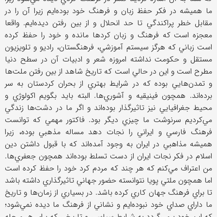
ما هميشه در فكر حفظ زبان و فرهنگ خود بوده‌ايم زيرا آن را در
مقابل خطر پراكندگي تا حد انحلال و از بين رفتن ديده‌ايم. واقعا
معجزه است كه فرهنگ و زبان كردها مانده و خود را حفظ كرده
است زباني كه هرگز سيستم آموزشي، فرهنگستان، راديو و تلويزيون
مستقل و حكومت نداشته امروزه شعر و ادبيات آن در سطح دنيا
مطرح است و اين در حالي است كه تاريخ شاهد از بين رفتن ملت‌ها
و تمدن‌هايي بوده كه در شرايط بهتري از بحران كردستان به سر
برده‌اند. همچون فينيقيه و آشوري‌ها. البته بايد بگويم اكولوژي و
محيط جغرافيايي نيز تاثيرگذار بوده‌اند و اگر ما در دشت‌ها زندگي
مي‌كرديم سرنوشت ما چيزي ديگر بود. فاكتور مهمي كه توانست
فرهنگ فارسي و ايراني را نجات دهد مساله مذهبي بوده، زيرا
هميشه مذاهبي در ايران به وجود آمده‌اند كه با قبول داشتن دين
اسلام در فكر نجات ايران از دست تسلط بوده‌اند همچون جعفري‌ها.
من اعتراف مي‌كنم كه هر چند كه مردم كرد خود را حفظ كرده است
اما همچون ملتي پويا نتوانسته حضور جهاني تاثيرگذاري داشته باشد
تا براي فرهنگ جهان كاري كرده باشد. در بسياري از زمان‌ها و تاريخ
ما داراي صداي خود نبوده‌ايم و نشاني از فرهنگ ما ديده نمي‌شود؛
كه اين خود برمي‌گردد به شرايط سياسي و تاريخي كه براي هر مرحله