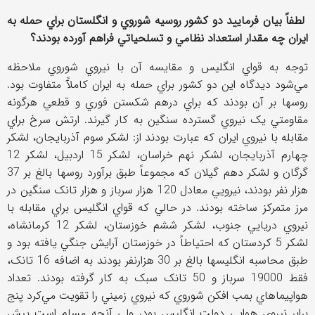
لطفاً بيان فرماييد دو کشور روسيه شوروي و انگلستان براي حمله به
ايران چه مقدار استعداد نظامي و تسلحياتي فراهم آورده بودند؟
توجه به قواي انگليس و مقايسه آن با نيروي شوروي ملاحظه
مي‌شود ديدگاه اين دو کشور براي حمله به ايران کاملآً متفاوت بود.
روسها بر آن بودند که براي درهم شکستن فوري و قطعي هرگونه
مقاومتي يک نيروي گسترده سنگين به کار گيرند. ارتش سرخ براي
مقابله با نيروي ايران که عبارت بودند از: لشکر سوم آذربايجان، لشکر
چهارم آذربايجان، لشکر نهم خراسان، لشکر 15 اردبيل، لشکر 12
گرگان و لشکر دهم گيلان که مجموعاً طبق برآورد روسها بالغ بر 37
هزار نفر بودند، نيرويي معادل 120 هزار سرباز و هزار تانک سنگين در
مرز متمرکز ساخته بودند. در حالي که قواي انگليس براي مقابله با
نيروي دريايي جنوب، لشکر ششم خوزستان، لشکر 12 کرمانشاه،
لشکر 5 کردستان که احتياطاً در خوزستان آرايش جنگي يافته بود و
طبق محاسبه انگليسها بالغ بر 30 هزارنفر بودند به اضافه 16 تانک،
فقط 19000 سرباز و 50 تانک سبک به کار گرفته بودند. تعداد
هواپيماهاي بمب افکن شوروي که نيروي زميني را تقويت مي‌کرد پنج
برابر نيروي هوايي دولت انگليس بود، ولي آنچه مسلم است پيش