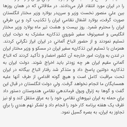
را در ايران مورد انتقاد قرار مي‌دادند. در ملاقاتي که در همان روزها
بين علي منصور نخست وزير و سرريدر بولارد وزير مختار انگلستان
صورت گرفت، بولارد اشغال نظامي ايران را تکذيب کرد و بي طرفي
ايران را محترم شمرد. روز بيست و هشت تير ماه بولارد وزير مختار
انگليس و اسميرنوف سفير شوروي تذکاريه مشترک به دولت ايران
تسليم نمودند و از حضور اتباع آلماني در ايران ابراز نگراني کردند.
همزمان با تسليم اين تذکاريه سفير ايران در مسکو و وزير مختار ايران
در لندن به وزارت امور خارجه آن کشور احضار و تأکيد کردند که اتباع
آلماني مقيم ايران هر چه زودتر بايد اخراج شوند. دولت ايران به
تذکاريه دولتين پاسخ داد و متذکر شد رفتار اتباع بيگانه در ايران
تحت مراقبت کامل است و هيچ گونه اقدامي از طرف آنها عليه
همسايگان ما انجام نخواهد گرفت. ولي دولت انگلستان در قبال اين
گفت و گوها به ژنرال ويول فرماندهي نظامي هندوستان دستور داد
براي حمله به ايران نيروهاي نظامي خود را به عراق منتقل کند و او نيز
ظرف يک هفته برنامه کار خود را انجام داد و لشکر نهم هندي را براي
تجاوز به ايران، به بصره گسيل نمود.