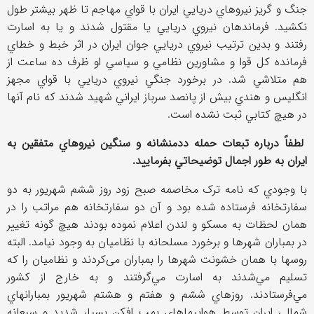
جنگ و گريز نيروهاي دريايي ايران با قواي مهاجم تا ظهر بيشتر طول
نکشيد. فرماندهان نيروي دريايي يا مقتول شدند و يا به اسارت
رفتند و بدين ترتيب نيروي دريايي جوان ايران در اثر خبط و خطاي
فرمانده کل قوا و مشاورين نظامي و سياسي او ظرف ده ساعت از
هم متلاشي شد. در برخورد جنگي نيروي دريايي با قواي مجهز
انگليس و هندي بیش از پانصد سرباز ايراني شهيد شدند که نام آنها
در هيچ کتابي ثبت نشده است.
لطفاً درباره تبعات حمله ددمنشانه و سنگين نيروهاي متفقين به
ايران به طور اجمال توضيحاتي بفرماييد.
با وجودي که نامه ترک مخاصمه صبح زود روز ششم شهريور به دو
سفارتخانه فرستاده شده بود و آن دو سفارتخانه هم مراتب را در
همان لحظات به مسکو و لندن اعلام نموده بودند هيچ گونه تغيير
در بمباران شهرها و برخورد مسلحانه با نظاميان به وجود نيامد. البته
روسها با همان خشونت شهرها را بمباران می‌کردند و نظاميان را که
تسليم مي‌شدند به اسارت مي‌گرفتند و به خارج از کشور
مي‌فرستادند. روزهاي ششم و هفتم و هشتم شهريور بمبارانهاي
شمالي ايران توسط هواپيماهاي بمب افکن بسيار شديد و سبعانه