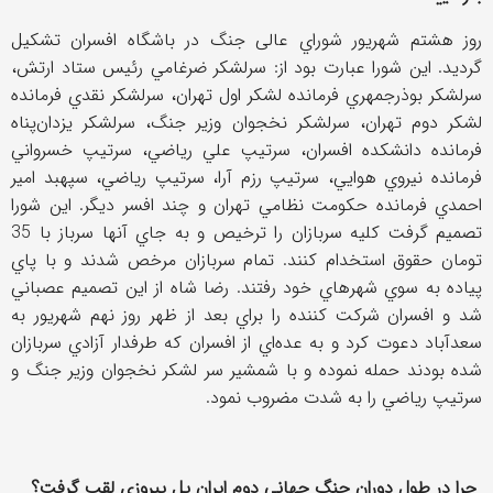
روز هشتم شهريور شوراي عالی جنگ در باشگاه افسران تشکيل
گرديد. اين شورا عبارت بود از: سرلشکر ضرغامي رئيس ستاد ارتش،
سرلشکر بوذرجمهري فرمانده لشکر اول تهران، سرلشکر نقدي فرمانده
لشکر دوم تهران، سرلشکر نخجوان وزير جنگ، سرلشکر يزدان‌پناه
فرمانده دانشکده افسران، سرتيپ علي رياضي، سرتيپ خسرواني
فرمانده نيروي هوايي، سرتيپ رزم آرا، سرتيپ رياضي، سپهبد امير
احمدي فرمانده حکومت نظامي تهران و چند افسر ديگر. اين شورا
تصميم گرفت کليه سربازان را ترخيص و به جاي آنها سرباز با 35
تومان حقوق استخدام کنند. تمام سربازان مرخص شدند و با پاي
پياده به سوي شهرهاي خود رفتند. رضا شاه از اين تصميم عصباني
شد و افسران شرکت کننده را براي بعد از ظهر روز نهم شهريور به
سعدآباد دعوت کرد و به عده‌اي از افسران که طرفدار آزادي سربازان
شده بودند حمله نموده و با شمشير سر لشکر نخجوان وزير جنگ و
سرتيپ رياضي را به شدت مضروب نمود.
چرا در طول دوران جنگ جهاني دوم ايران پل پيروزي لقب گرفت؟