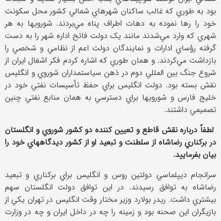
بود به طوري که غالب ساکنان شهرهاي شمالي کشور محل سکونت
خود را رها نموده به دهات اطراف پناه مي‌بردند. شورويها به هر
شهري که وارد مي‌شدند مانند يک دولت فاتح اداره شهر را به دست
گرفته رؤساي ادارات و نمايندگان دولت اعم از نظامي و شخصي را
بازداشت مي‌کردند. و همان طوري که اشاره کردم فکر اشغال ايران از
شروع جنگ بين المللي دوم در ذهن سياستمداران شوروي و انگليس
نقش بسته بود. دولت انگليس براي حفظ تأسيسات نفتي خود در
خليج فارس و شورويها براي دسترسي به همان منابع نفتي چنين
تصميمي داشتند.
لطفاً درباره نقش قاطع و تعيين کننده دو کشور شوروي و انگلستان
در برکناري رضاشاه از سلطنت و تبعيد او از کشور ديدگاههاي خود را
بيان بفرماييد.
سرانجام ديپلماسي دولتين روس و انگليس براي برکناري و تبعيد
رضاشاه به توافق رسيدند. در اين توافق دولت انگلستان سهم
بيشتري داشت. ريدر بولارد وزير مختار وقت انگليس در تهران يکي از
بازيگران اين صحنه بود و زمينه را چه در داخل ايران و چه در وزارت