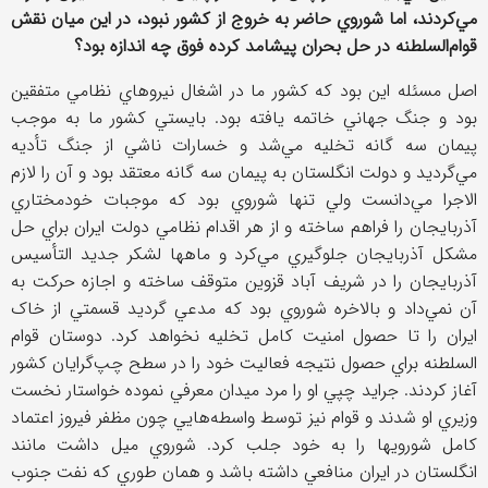
مي‌کردند، اما شوروي حاضر به خروج از کشور نبود، در اين ميان نقش
قوام‌السلطنه در حل بحران پيشامد کرده فوق چه اندازه بود؟
اصل مسئله اين بود که کشور ما در اشغال نيروهاي نظامي متفقين
بود و جنگ جهاني خاتمه يافته بود. بايستي کشور ما به موجب
پيمان سه گانه تخليه مي‌شد و خسارات ناشي از جنگ تأديه
مي‌گرديد و دولت انگلستان به پيمان سه گانه معتقد بود و آن را لازم
الاجرا مي‌دانست ولي تنها شوروي بود که موجبات خودمختاري
آذربايجان را فراهم ساخته و از هر اقدام نظامي دولت ايران براي حل
مشکل آذربايجان جلوگيري مي‌کرد و ماهها لشکر جديد التأسيس
آذربايجان را در شريف آباد قزوين متوقف ساخته و اجازه حرکت به
آن نمي‌داد و بالاخره شوروي بود که مدعي گرديد قسمتي از خاک
ايران را تا حصول امنيت کامل تخليه نخواهد کرد. دوستان قوام
السلطنه براي حصول نتيجه فعاليت خود را در سطح چپ‌گرايان کشور
آغاز کردند. جراید چپي او را مرد ميدان معرفي نموده خواستار نخست
وزيري او شدند و قوام نيز توسط واسطه‌هایي چون مظفر فيروز اعتماد
کامل شورويها را به خود جلب کرد. شوروي ميل داشت مانند
انگلستان در ايران منافعي داشته باشد و همان طوري که نفت جنوب