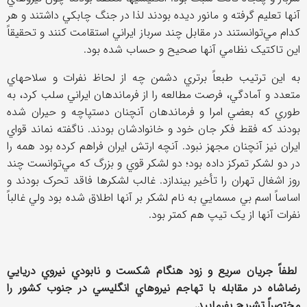
آنها تعليم گرفته و مانور ديده بودند لذا در جنگ چابکي داشتند و هر
کدام مي‌توانستند در مقابل چند سرباز ايراني استقامت کنند و تحقيقاً
اين تاکتيک نظامي آنها صحيح و حساب شده بود.
به اين ترتيب طبعاً برتري دشمن چه از لحاظ نفرات و سلاحهاي
متعدد و آمادگي، فرصت مطالعه را از فرماندهان ايراني سلب کرد، به
طوري که بعضي امرا و فرماندهان آنچنان دستپاچه و حيران شده
بودند که فقط فکر جان خود و خانوادشان بودند. ناگفته نماند قواي
ايران نيز آنچنان مجهز نبود. آنچه ارتش ايران فراهم کرده بود همه را
در دو لشکر تمرکز داده بود؛ دو لشکر قوي و بزرگ که مي‌توانست چند
روز اشغال تهران را تأخير بيندازد. غالب لشکرها فاقد تحرک بودند و
اساساً اسم بي مسمايي به نام لشکر بر آنها اطلاق شده بود ولي غالباً
نفرات آنها از يک تيپ هم کمتر بود.
لطفاً جريان سريع و زود هنگام شکست و نابودي نيروي دريايي
رضاشاه در مقابله با تهاجم نيروهاي انگليسي در جنوب کشور را
مختصراً تشريح بفرماييد.