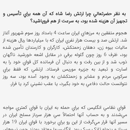
به نظر حضرتعالي چرا ارتش رضا شاه که آن همه براي تأسیس و
تجهيز آن هزينه شده بود، به سرعت از هم فروپاشيد؟
هجوم متفقين به مرزهاي ايران ساعت 4 بامداد روز سوم شهريور آغاز
شد. ارتش صد و بيست هزار نفري ايران که با ميلياردها ريال هزينه از
ماليات بيوه زن، دهقان زحمتکش، کارگران و کارمندان تأمين شده
بود، ظرف 6 روز چون گلوله برفي در مقابل اشعه خورشيد ناگهان
ذوب شد و از بين رفت و به دنبال آن فرمانده کل قواي خود را به
اسارت و تبعيد به جزيره موريس فرستاد. ارتشي که فقط براي
سرکوبي مردم و عشاير و زحمتکشان به وجود آمده بود، سه روز
نتوانست حالت دفاعي به خود بگيرد، يا عقب نشيني کرد يا فرار.
قواي نظامي انگليس که براي حمله به ايران با قواي کمتري مواجه
مي‌شدند و به حساب آنها احتمالاً سي هزار سرباز مسلح ايران در
مسير آنها قرار مي‌گرفت از اين ‌رو براي برخورد با قواي ايران 19 هزار
سرباز و پنجاه تانک سبک بود. انگليسيها معتقد بودند چون نيروهاي