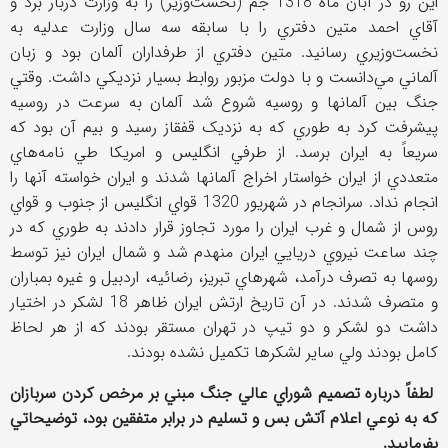
این رو در آبان ماه 1318 جم (نخست‌وزير) را به وزارت دربار برد و
آقاي احمد متين دفتري را با سابقه سه سال وزارت عدليه به
نخست‌وزيري رسانيد. متين دفتري از طرفداران آلمان بود و زبان
آلماني مي‌دانست و با دولت مزبور روابط بسيار نزديکي داشت. وقتي
جنگ بين آلمانها و روسيه شروع شد آلمان به سرعت در روسيه
پيشرفت کرد به طوري که به نزديک قفقاز رسيد و بيم آن بود که
سریعاً به ايران برسد. از طرفي انگليس و امريکا طي نامه‌‌هاي
متعددي از ايران خواستار اخراج آلمانها شدند و ايران خواسته آنها را
انجام نداد. سرانجام در شهريور 1320 قواي انگليس از جنوب و قواي
روس از شمال و غرب ايران را مورد تجاوز قرار دادند به طوري که در
چند ساعت نيروي دريايي ايران منهدم شد و شمال ايران نيز توسط
روسها به تصرف درآمد، شهرهاي تبریز، رضائيه، اردبيل و غيره بمباران‌
و متصرف شدند. در آن تاريخ ارتش ايران ظاهر 18 لشکر در اختيار
داشت دو لشکر و دو تيپ در تهران مستقر بودند که از هر لحاظ
کامل بودند ولي ساير لشکر‌ها تکميل نشده بودند.
لطفاً درباره تصميم شوراي عالي جنگ مبني بر مرخص کردن سربازان
که به نوعي اعلام آتش بس و تسليم در برابر متفقين بود، توضيحاتي
بفرماييد.