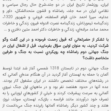
ايران، روزشمار تاريخ ايران در دو جلد،شرح حال رجال سياسي و
نظامي ايران در سه جلد، رضاشاه و قشون متحدالشکل، داور و
عدليه، ميرزا احمد خان قوام السلطنه، فروغي و شهريور 1320،
زندگينامه تيمورتاش، زندگينامه نصرت الدوله فيروز، زندگي و خاطرات
محمد ساعد مراغه‌اي، زندگي و خاطرات دکتر احمد متين دفتري و ...
با تشکر از حضرتعالي که قبول زحمت فرموده و در اين گفت وگو
شرکت کرديد، به عنوان اولين سؤال بفرماييد، قبل از اشغال ايران در
جنگ جهانی دوم رضاشاه چه رويکردي نسبت به جنگ و طرفين
متخاصم داشت؟
جنگ جهاني دوم در تابستان 1318 شمسي آغاز شد ابتدا توسط
آلمان با حمله به لهستان آغاز گرديد در آن هنگام عده‌اي آلماني که
در رشته‌هاي مختلف تخصص داشتند در ايران مشغول کار بودند.
عده آنها در حدود هفتصد نفر بود و در ماههاي اول جنگ نيروي
آلماني به سرعت پيشرفت کردند و خيلي از کشورهاي اروپايي را به
تصرف خود درآوردند مانند فرانسه ، بلژيک، لهستان، سوئد، نروژ،
هلند و چند کشور ديگر. رضاشاه آلمانها رابرنده جنگ مي‌دانست از