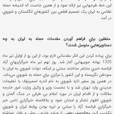
اين خط طرحهايي نيز ارائه نمود و از همين جاست که انديشه حمله
نظامي به ايران يک تصميم قطعي بين کشورهاي انگلستان و شوروي
در آمد.
متفقين براي فراهم آوردن مقدمات حمله به ايران به چه
دستاويزهايي متوسل شدند؟
براي پياده کردن اين فکر مقدماتي لازم بود، از اين رو از اوايل تير ماه
1320 بهانه جویيهايي آغاز شد. روز نهم تير ماه خبرگزاريهاي آزاد
فرانسه خبري منتشر ساختند مبتني بر اينکه، دولت شوروي به ايران با
سوءظن نگريسته و اين کشور را مرکزي براي حمله به شوروي مي‌‌داند.
در همين روز سفير تازه شوروي به نام اندره اسميرنوف با تعليمات
جديدي وارد تهران شد و با نخست وزير و وکيل وزارت امور خارجه
ملاقات و از اقدام ايران در مورد اعلام بي طرفي در جنگ آلمان و
شوروي اظهار تشکر و امتنان نمود و بلافاصله خبرگزاري تاس خبر
خبرگزاري فرانسه آزاد را مبتني بر تيره بودن روابط ايران و شوروي
تکذيب کرد، مع‌الوصف بعضي از جرايد خارجي روش و رفتار رضاشاه