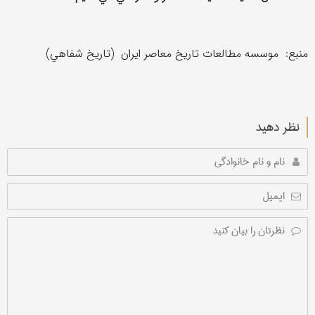
منبع: موسسه مطالعات تاريخ معاصر ايران (تاريخ شفاهي)
نظر دهید