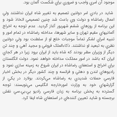
موجود آن امري واجب و ضروري براي شکست آلمان بود.
شايد در بادي امر دولتين تصميم به تغيير شاه ايران نداشتند ولي
اعمال رضاشاه و دولت وي باعث شد چنين تصميمي اتخاذ شود و
اين برنامه از روزهاي ششم شهريور آغاز گرديد. عدم توجه به اخراج
آلمانيهاي مقيم تهران و ساير شهرها، مداخله رضاشاه در تمام امور و
تنبيه امراي لشکر تماماً موجبات خلع او از سلطنت بود ولي دولتين
نظري به تبعيد او نداشتند. ذکاءالملک فروغي و مجيد آهي و چند تن
ديگر از وزيران مصّر بودند که شاه بايد از ايران برود زيرا در هر کجاي
ايران که باشد در امور مملکت مداخله خواهد نمود. دولت انگلستان
براي اخراج و استعفاي رضاشاه در ايران شروع به زمينه سازي نمود و
راديوهاي لندن و دهلي و فرانسه و چند کشور ديگر در بخش اخبار
فارسي حملات شديدي به رضاشاه مي‌کردند. بولارد در يکي از
گزارشهاي خود به وزارت امورخارجه انگليس مي‌نويسند: توجه
گسترده به پخش برنامه به زبان فارسي راديو بي.بي.سي نقش
برجسته و شايد تعيين کننده‌اي در استعفاي شاه ايفا کرد.