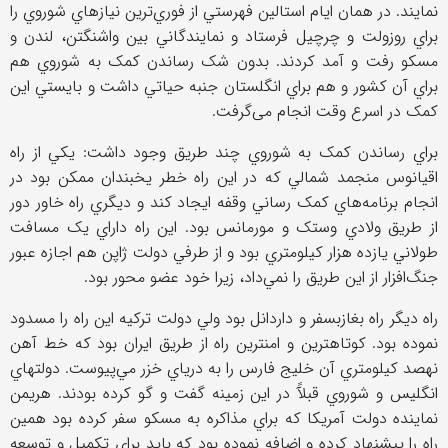
نمايند. در همان ايام استالين فهرستي از فوري‌ترين نيازهاي شوروي را
براي روزولت و چرچيل فرستاد و نمايندگاني بين واشنگتن، لندن و
مسکو رفت و آمد کردند. بدون شک رساندن کمک به شوروي هم
براي آن کشور و هم براي انگلستان جنبه حياتي داشت و بايستي اين
کمک در اسرع وقت انجام می‌گرفت.
براي رساندن کمک به شوروي چند طريق وجود داشت: يکي از راه
اقيانوس منجمد شمالي که در اين راه خطر يخبندان ممکن بود در
انجام برنامه‌هاي کمک رساني وقفه ايجاد کند و ديگري راه خاور دور
از طريق ولادي وستک و مورمانس بود. اين راه داراي يک مسافت
طولاني يازده هزار کيلومتري بود و از طرفي دولت ژاپن هم اجازه عبور
جنگ‌افزار از اين طريق را نمي‌داد، زيرا خود عضو محور بود.
راه ديگر راه بغازبسفر و داردانل بود ولي دولت ترکيه اين راه را مسدود
نموده بود. کوتاهترين و امنترين راه از طريق ايران بود که خط آهن
نهصد کیلومتري آن خليج فارس را به درياي خزر مي‌پيوست. دولتهاي
انگليس و شوروي قبلآً در اين زمينه گفت و گو کرده بودند. هريمن
نماينده دولت آمريکا که براي مذاکره به مسکو سفر کرده بود همين
راه را پيشنهاد کرده و اضافه نموده بود که بايد براي تکميل و توسعه