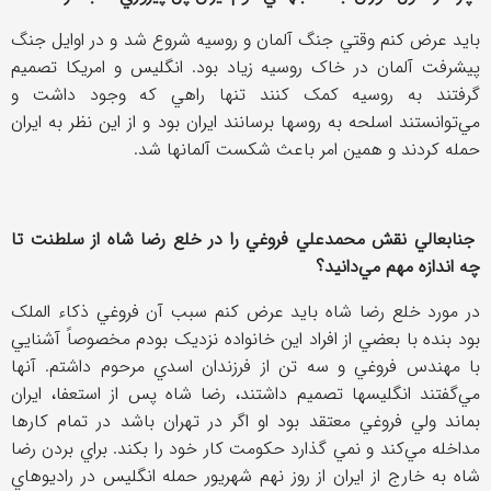
بايد عرض کنم وقتي جنگ آلمان و روسيه شروع شد و در اوايل جنگ
پيشرفت آلمان در خاک روسيه زياد بود. انگليس و امريکا تصميم
گرفتند به روسيه کمک کنند تنها راهي که وجود داشت و
مي‌توانستند اسلحه به روسها برسانند ايران بود و از اين نظر به ايران
حمله کردند و همين امر باعث شکست آلمانها شد.
جنابعالي نقش محمدعلي فروغي را در خلع رضا شاه از سلطنت تا
چه اندازه مهم مي‌دانيد؟
در مورد خلع رضا شاه بايد عرض کنم سبب آن فروغي ذکاء الملک
بود بنده با بعضي از افراد اين خانواده نزديک بودم مخصوصاً آشنایي
با مهندس فروغي و سه تن از فرزندان اسدي مرحوم داشتم. آنها
مي‌گفتند انگليسها تصميم داشتند، رضا شاه پس از استعفا، ايران
بماند ولي فروغي معتقد بود او اگر در تهران باشد در تمام کارها
مداخله مي‌کند و نمي گذارد حکومت کار خود را بکند. براي بردن رضا
شاه به خارج از ايران از روز نهم شهريور حمله انگليس در راديو‌هاي