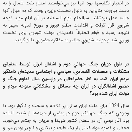
در اختيار انگليسها بود آنها نيز مي‌خواستند امتياز نفت شمال را به
دست بياورند؛ بنابراين به دنبال نخست وزيري بودند که به اميال آنها
جامه عمل بپوشاند. سرانجام قوام السلطنه در آن ايام مورد توجه
شوروي قرار گرفت و اقدامات مظفر فيروز و مورخ الدوله سپهر به
نتيجه رسيد و قوام تحقيقاً کانديداي دولت شوروي براي نخست
وزيري شد و دولت شوروي حاضر به مذاکره حضوري با او گرديد.
در طول دوران جنگ جهاني دوم و اشغال ايران توسط متفيقن
مشکلات و معضلات اقتصادي، سياسي و اجتماعي عديده‌اي دامنگير
مردم ايران شد. به نظر حضرتعالي در واپسين سال تداوم جنگ و
حضور اشغالگران در ايران چه مسائل و مشکلاتي متوجه مردم و
دولت ايران شده بود؟
سال 1324 براي ملت ايران سالي پر تلاطم و سخت و ناگوار بود. با
وجودي که جنگ جهانگير دوم در بعضي از جبهه‌ها از شدت افتاده
بود آثار تبعي آن در سطح کشور هويدا و عريان به چشم مي‌خورد.
قحطي و کمبود مواد غذايي از يک طرف و بيکاري و ناچيز بودن مزد و