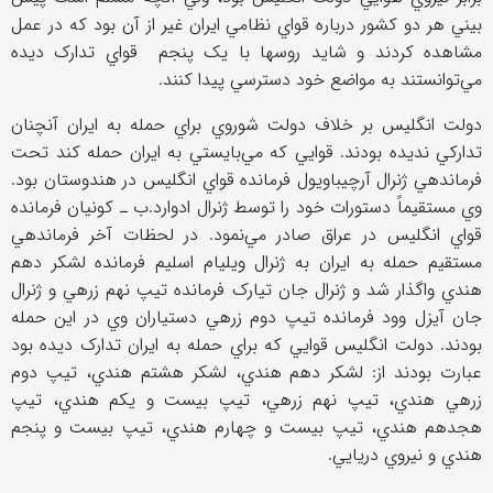
بيني هر دو کشور درباره قواي نظامي ايران غير از آن بود که در عمل
مشاهده کردند و شايد روسها با يک پنجم قواي تدارک ديده
مي‌توانستند به مواضع خود دسترسي پيدا کنند.
دولت انگليس بر خلاف دولت شوروي براي حمله به ايران آنچنان
تدارکي نديده بودند. قوايي که مي‌بايستي به ايران حمله کند تحت
فرماندهي ژنرال آرچيباويول فرمانده قواي انگليس در هندوستان بود.
وي مستقيماً دستورات خود را توسط ژنرال ادوارد.ب ـ کونيان فرمانده
قواي انگليس در عراق صادر مي‌نمود. در لحظات آخر فرماندهي
مستقيم حمله به ايران به ژنرال ويليام اسليم فرمانده لشکر دهم
هندي واگذار شد و ژنرال جان تيارک فرمانده تيپ نهم زرهي و ژنرال
جان آيزل وود فرمانده تيپ دوم زرهي دستياران وي در اين حمله
بودند. دولت انگليس قوايي که براي حمله به ايران تدارک ديده بود
عبارت بودند از: لشکر دهم هندي، لشکر هشتم هندي، تيپ دوم
زرهي هندي، تيپ نهم زرهي، تيپ بيست و يکم هندي، تيپ
هجدهم هندي، تيپ بيست و چهارم هندي، تيپ بيست و پنجم
هندي و نيروي دريايي.