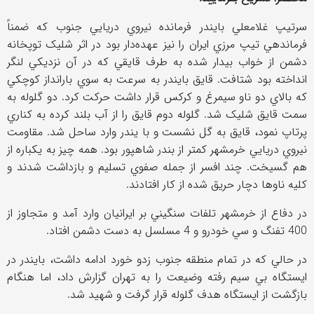
سرتيپ غلامعلي بايندر فرمانده نيروي دريايي جنوب که ضمناً
فرماندهي تيپ مرزي ايران را نيز عهده‌دار بود در اثر شليک توپخانه
دشمن از خواب بيدار شده به طرف قايقي که در آن نزديکي لنگر
انداخته بود شتافت. قايق بایندر به سرعت به سوي بارانداز کوچکي
که بالاي دو ناو سيمرغ و کرکس قرار داشت حرکت کرد. دو گلوله به
سمت قايق شليک شد. گلوله دوم قايق را از آب بلند کرده به کناري
پرتاپ نمود، قايق به گل نشست و با يندر وارد ساحل شد. مقاومت
نيروي دريايي خرمشهر کمتر از بندر شاهپور بود. همه چيز به يکباره از
هم گسيخت. چند افسر از جمله صفوي تسليم و بازداشت شدند و
کليه ناوها دچار حريق شده از کار افتادند.
در دفاع از خرمشهر تلفات سنگيني بر ايرانيان وارد آمد و متجاوز از
400 تفنگ و سي خودرو و 4 مسلسل به دست دشمن افتاد.
در حالي که در تمام منطقه جنوب زدو خورد ادامه داشت، بایندر در
ايستگاه بي سيم رفته وضيعت را به تهران گزارش داد، اما هنگام
بازگشت از ايستگاه هدف گلوله قرار گرفت و شهيد شد.