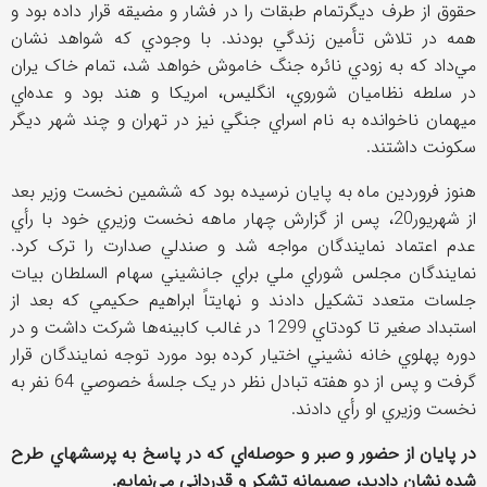
حقوق از طرف ديگرتمام طبقات را در فشار و مضيقه قرار داده بود و
همه در تلاش تأمين زندگي بودند. با وجودي که شواهد نشان
مي‌داد که به زودي نائره جنگ خاموش خواهد شد، تمام خاک يران
در سلطه نظاميان شوروي، انگليس، امريکا و هند بود و عده‌اي
ميهمان ناخوانده به نام اسراي جنگي نيز در تهران و چند شهر ديگر
سکونت داشتند.
هنوز فروردين ماه به پايان نرسيده بود که ششمين نخست وزير بعد
از شهريور20، پس از گزارش چهار ماهه نخست وزيري خود با رأي
عدم اعتماد نمايندگان مواجه شد و صندلي صدارت را ترک کرد.
نمايندگان مجلس شوراي ملي براي جانشيني سهام السلطان بيات
جلسات متعدد تشکيل دادند و نهايتاً ابراهيم حکيمي که بعد از
استبداد صغير تا کودتاي 1299 در غالب کابينه‌ها شرکت داشت و در
دوره پهلوي خانه نشيني اختيار کرده بود مورد توجه نمايندگان قرار
گرفت و پس از دو هفته تبادل نظر در يک جلسۀ خصوصي 64 نفر به
نخست وزيري او رأي دادند.
در پايان از حضور و صبر و حوصله‌اي که در پاسخ به پرسشهاي طرح
شده نشان داديد، صميمانه تشکر و قدرداني مي‌نمايم.