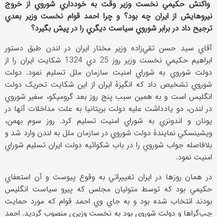
واکنش حکيمي نخست وزير وقت به خودداري شوروي از خروج
نيروهايش از ايران چه بود؟ و چرا احمد قوام نخست وزير بعدي
ترجيح داد در برابر شوروي سياست ديگري را در پيش بگيرد؟
آقاي سيد حسن تقي‌زاده وزير مختار ايران در لندن طبق دستور
ابراهيم حکيمي نخست وزير روز 25 دي 1324 شکايت ايران را از
دولت شوروي به شوراي امنيت سازمان ملل تسليم نمود. دولت
شوروي تشخيص داد که انگيزۀ ايران از اين شکايت تحريک دولت
انگليس است و به همين سبب پنج روز بعد گروميکو، سفير شوروي
در لندن، دو يادداشت عليه دولت بريتانيا به علت مداخلات آنها در
يونان و اندونزي به شوراي امنيت تسليم کرد. روز سوم بهمن،
ويشينسکي نمايندۀ دولت شوروي در سازمان ملل به لندن وارد شد و
بلافاصله جواب شوروي را در باب شکوائيه دولت ايران تسليم شوراي
امنيت نمود.
در همان روزها در ايران تغييراتي به وقوع پيوست و آن استعفاي
حکيمي بود که توسط متوليان مجلس که پيرو سياست انگليس
بودند انتخاب شده بود و به جاي وي احمد قوام که مورد حمايت
چپ‌گراها و دولت شوروي بود به نخست وزيري منصوب گرديد. احمد