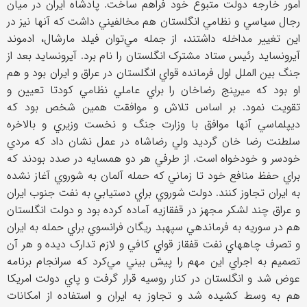
امور خارجه دولت متبوع خود فراهم ساخت. پادشاه ايران در ميان
رجال سياسي و نظامي انگلستان هم مخالفيني داشت که آنها نيز در
اين تغيير مداخله داشتند، از جمله مي‌توان فيلد مارشال، ادموند
آيرونسايد رئيس ستاد مشترک انگلستان را نام برد. آيرونسايد بعد از
جنگ بين الملل اول فرمانده قواي انگلستان در عراق و ايران بود و هم
او بود که ميرپنج رضاخان را براي عاملي نظامي کودتا تعيين و
تقويت نمود. بر اساس تلاش و موافقت همين شخص بود که
ديپلماسي آنها موافق با وزارت جنگ و نخست وزيري و بالاخره
سلطنت رضا خان گرديد ولي رضاشاه در عمل نشان داد که مردي
خودسر و خودخواه است. از طرفي هر دو همسايه در صدد بودند که
براي حفظ منافع خود تا زماني که حمله آلمان به شوروي آغاز نشده
به ايران تجاوز کنند. دولت شوروي براي دستيابي به نفت جنوب ايران
و عراق چند لشکر مجهز در قفقازيه آماده کرده بود و دولت انگلستان
هم در سوريه به فرماندهي سپهبد ريگان فرانسوي براي حمله به ايران
و تصرف چاههاي نفت قفقاز قواي کافي و لازم تدارک ديده و هر آن
تصميم به اجراي اين مهم را پيش بيني مي‌کرد که سرانجام برنامه
عوض شد و انگلستان در کنار روسيه قرار گرفت و پاي دولت امريکا
هم به وسط کشيده شد و تجاوز به ايران و استفاده از امکانات