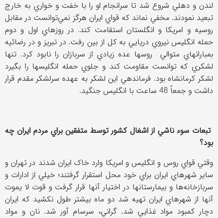
لندن و دهلي شروع شد تا سرانجام او را با خفت و خواري به خارج
تبعید نمودند. مخفي نماند که قواي ايران هرگز نمي‌توانست در مقابل
روسيه و امريکا و انگلستان استقامت کند. در روزهاي اول و دوم
حمله انگليس نيروي دريایي به کل از بين رفت. در تبريز و در رضائیه
بمبارانهاي متوالي روسها عده زيادي از سربازان را نابود کرد. تنها
لشکري که توانست مقاومت کند و جلوي حمله انگليسها را بگيرد
لشکر کرمانشاه بود. فرماندهي اين لشکر به عهده سرلشکر مقدم قرار
داشت و جمعاً 48 ساعت با انگليس جنگيد.
تبعات سوء ناشي از اشغال کشور توسط متفقين براي مردم ايران چه
بود؟
وقتي قواي روس و انگليس و امريکا وارد خاک ايران شدند در تهران و
ساير شهرهاي ايران براي خود محل استقرار گرفتند؛ خيلي از ادارات و
سربازخانه‌ها و بيمارستانها در اختيار آنها قرار گرفت و قوت لا يموت
آنها از شهرهاي ايران تهيه شد دو ماه بيشتر طول نکشيد که ايران
دچار کمبود مواد غذايي شد. گراني، سرسام آور شد. نان و مواد