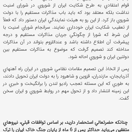
قوام اعتقادي به طرح شکايت ايران از شوروي در شورای امنيت
نداشت بلکه معتقد بود که بايد باب مذاکرات مستقيم را با دولت
شوروي باز کرد. از اين رو به هيئت نمايندگي ايران دستور داد که فعلاً
از تعقيب شکايت ايران خودداري نمايند. سرانجام شوراي امنيت با
اين شرط که شورا از چگونگي جريان مذاکرات مستقيم و درجه
پيشرفت آن اطلاع داشته باشد و عنداللزوم بتواند در آن مذاکرات
مداخله کند تصميم گرفت که موضوع به مذاکرات مستقيم بين
دولتين ايران و شوروي احاله شود.
پس از اتخاذ اين تصميم مقامات نظامي شوروي در ايران راه آهنهاي
آذربايجان، مازندران، قزوين و شاهرود را به دولت ايران تحويل دادند،
به طوري که اين مسئله تعجب راديو لندن را برانگيخت و خبري در
اين زمينه انتشار داد و از تحول مهم در روابط شوروي و ايران سخن
گفت.
چنانکه حضرتعالي استحضار داريد، بر اساس توافقات قبلي، نيروهاي
متفقين مي‌بايد حداکثر پس از 6 ماه از پايان جنگ خاک ايران را ترک