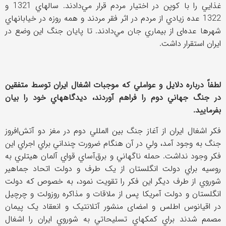
غذايي را با کوپن در اختيار مردم قرار مي‌دادند. سالهاي 1321 و
1322 عده زيادي از مردم در اثر فقر مردند و همه روزه در خيابانهاي
شهرها عده‌ای از بيماري جان مي‌دادند. تا پايان جنگ اين وضع در
ايران استقرار داشت.
لطفاً درباره دلايل و عواملي که موجبات اشغال ايران توسط متفقين
در جنگ جهاني دوم را فراهم آوردند، ديدگاههاي خود را بيان
بفرماييد.
فکر اشغال ايران از آغاز جنگ بين المللي دوم در مغز دو آتش‌افروز
جنگ به وجود آمد، ولي در آن هنگام ضرورت چنداني براي اجراي اين
فکر وجود نداشت. حمله ناگهاني و برق‌آساي قواي آلمان هيتلري به
روسيه براي دولت انگلستان از يک طرف و دولت اتحاد جماهير
شوروي از طرف ديگر اين فکر را تقويت نمود، به خصوص که دولت
انگلستان و دولت آمريکا پس از ملاقات و مذاکره روزولت و چرچيل
در اقيانوس اطلس و امضای منشور آتلانتيک و انعقاد يک پيمان
مصمم شدند براي کمکهاي تسليحاتي به شوروي ايران را اشغال