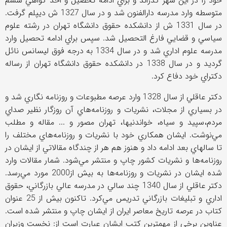
خود را در اين شهر گذراند و براي ادامه تحصيل و اخذ گواهي ششم
متوسطه وارد مدرسه دارالفنون شد و در سال 1327 ش ديپلم گرفت.
در سال 1331 ش از دانشکده حقوق دانشگاه تهران در رشته علوم
سياسي و قضايي فارغ التحصيل شد. سپس براي ادامه تحصيل وارد
مدرسه علوم اداري شد و در سال 1334 به درجه فوق ليسانس نائل
گرديد و در سال 1338 در دانشکده حقوق دانشگاه تهران از رساله
دکتراي خود دفاع کرد.
دکتر عاقلي از سال 1328 وارد عرصه مطبوعات و روزنامه نگاري شد و
در بسياري از مجلات، نشريات و روزنامه‌هاي آن روزگار نظير صداي
مردم،سپيد و سياه، خواندنيها، تهران مصور و ... مقاله و مطلب
مي‌نوشت. ايشان همکاري خود با نشريات و روزنامه‌هاي مختلف را
تا سالهاي بعد ادامه داد و هنوز هم هر از چندگاه مقالاتي از ايشان در
روزنامه‌ها و نشريات کشور چاپ و منتشر مي‌شود. شمار مقالات وارد
شده ايشان در نشريات و روزنامه‌ها به بيش از2000 مورد مي‌رسد.
دکتر عاقلي از سال 1340 چند سالي در مدرسه عالي بازرگاني، حقوق
اداري و تبليغات بازرگاني تدريس مي‌کرد. تاکنون بیش از 25 عنوان
کتاب در عرصه تاريخ معاصر ايران از ايشان چاپ و منتشر شده است.
عناوين برخي از مهمترين کتب ايشان عبارت است از: نخست وزيران