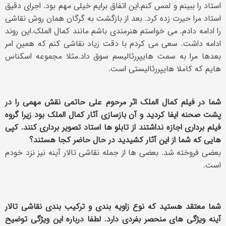
استاد را ببینم و لمس کنم.این اتفاق برایم خیلی مهم بود. اجرای دقیق
استاد مرا حیرت زده کرد. بعد از بازگشت به گرگان همان روش نقاشی
را ادامه دادم. می خواستم هنرمندی باشم مانند کمال الملک.این روند
ادامه داشت. سعی می کردم با دقت زیاد نقاشی کنم که همین امر
بعدها مرا به سمت هایپررئالیسم سوق داد.مثلا مجموعه اسکناس
هایم که کاملا هایپررئالیستی است.
شما در فیلم کمال الملک اثر مرحوم علی حاتمی نقش مهمی را در
پشت صحنه ایفا کردید و آن بازسازی آثار کمال الملک بود زیرا گروه
فیلم برداری اجازه نداشتند از تابلو ها استاد تصویر برداری کنند. کپی
هایی که شما از این آثار کشیدید در حال حاضر کجا هستند؟
بعضی فروخته شد. بعضی ها از جمله نقاشی تالار آینه نیز نزد خودم
است.
شما معتقد هستید که نوع زاویه بندی و ترکیب بندی نقاشی تالار
آینه ویژگی های منحصر بفردی دارد. لطفا درباره این ویژگی توضیح