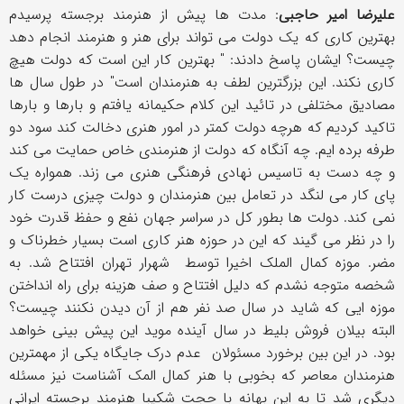
علیرضا امیر حاجبی
: مدت ها پیش از هنرمند برجسته پرسیدم
بهترین کاری که یک دولت می تواند برای هنر و هنرمند انجام دهد
چیست؟ ایشان پاسخ دادند: " بهترین کار این است که دولت هیچ
کاری نکند. این بزرگترین لطف به هنرمندان است" در طول سال ها
مصادیق مختلفی در تائید این کلام حکیمانه یافتم و بارها و بارها
تاکید کردیم که هرچه دولت کمتر در امور هنری دخالت کند سود دو
طرفه برده ایم. چه آنگاه که دولت از هنرمندی خاص حمایت می کند
و چه دست به تاسیس نهادی فرهنگی هنری می زند. همواره یک
پای کار می لنگد در تعامل بین هنرمندان و دولت چیزی درست کار
نمی کند. دولت ها بطور کل در سراسر جهان نفع و حفظ قدرت خود
را در نظر می گیند که این در حوزه هنر کاری است بسیار خطرناک و
مضر. موزه کمال الملک اخیرا توسط شهرار تهران افتتاح شد. به
شخصه متوجه نشدم که دلیل افتتاح و صف هزینه برای راه انداختن
موزه ایی که شاید در سال صد نفر هم از آن دیدن نکنند چیست؟
البته بیلان فروش بلیط در سال آینده موید این پیش بینی خواهد
بود. در این بین برخورد مسئولان عدم درک جایگاه یکی از مهمترین
هنرمندان معاصر که بخوبی با هنر کمال المک آشناست نیز مسئله
دیگری شد تا به این بهانه با حجت شکیبا هنرمند برجسته ایرانی