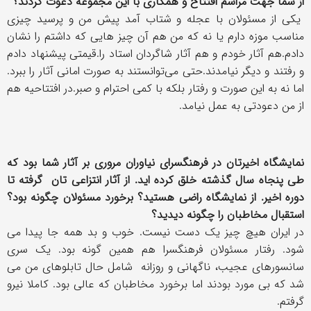
از شما جهت مراسم افتتاح و همکاری با این مجموعه دعوت کردند؟
یکی از مسئولان با عجله و شتاب آمد پیش من و پرسید چیزی
مناسب موزه دارم یا نه که من هم آن چیز هایی که داشتم را نشان
دادم.هم آثار خودم و هم آثار شاگردان استاد را.قیمتی پیشنهاد دادم
و رفتند و دیگر نیامدند.حتی می‌توانستند به صورت امانی آثار را ببرد.
اما نه به این صورت و رفتار بلکه با کمی احترام و صبر.در افتتاحیه هم
از من دعودتی به عمل نیامد.
نمایشگاه اخیرتان در فرهنگسرای نیاوران مروری بر آثار شما بود که
طی پنجاه سال گذشته خلق کرده اید. از آثار انتزاعی تان گرفته تا
دوره اخیر. از نمایشگاه راضی هستید؟ برخورد مسئولان چگونه بود؟
استقبال مخاطبان را چگونه دیدید؟
در ایران هیچ چیز یک دست نیست. خوب و بد همه جا پیدا می
شود. رفتار مسئولان فرهنگسرا هم همین گونه بود. یک سری
سانسورهای عجیب، ناگهانی و روزانه شامل حال تابلوهای من می
شد که بی مورد بودند اما برخورد مخاطبان که عالی بود. کاملا نیرو
گرفتم.