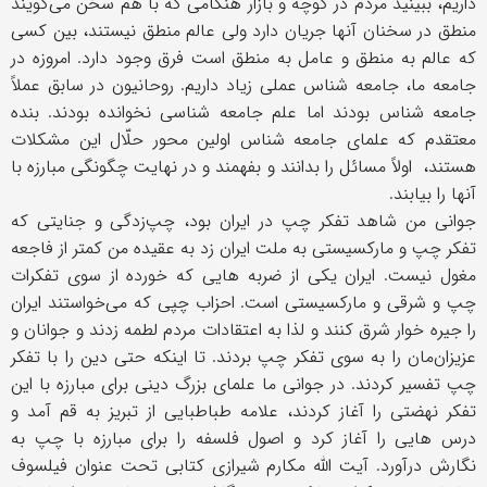
داریم، ببینید مردم در کوچه و بازار هنگامی که با هم سخن می‌گویند
منطق در سخنان آنها جریان دارد ولی عالم منطق نیستند، بین کسی
که عالم به منطق و عامل به منطق است فرق وجود دارد. امروزه در
جامعه ما، جامعه شناس عملی زیاد داریم. روحانیون در سابق عملاً
جامعه شناس بودند اما علم جامعه شناسی نخوانده بودند. بنده
معتقدم که علمای جامعه شناس اولین محور حلّال این مشکلات
هستند، اولاً مسائل را بدانند و بفهمند و در نهایت چگونگی مبارزه با
آنها را بیابند.
جوانی من شاهد تفکر چپ در ایران بود، چپ‌زدگی و جنایتی که
تفکر چپ و مارکسیستی به ملت ایران زد به عقیده من کمتر از فاجعه
مغول نیست. ایران یکی از ضربه هایی که خورده از سوی تفکرات
چپ و شرقی و مارکسیستی است. احزاب چپی که می‌خواستند ایران
را جیره خوار شرق کنند و لذا به اعتقادات مردم لطمه زدند و جوانان و
عزیزان‌مان را به سوی تفکر چپ بردند. تا اینکه حتی دین را با تفکر
چپ تفسیر کردند. در جوانی ما علمای بزرگ دینی برای مبارزه با این
تفکر نهضتی را آغاز کردند، علامه طباطبایی از تبریز به قم آمد و
درس هایی را آغاز کرد و اصول فلسفه را برای مبارزه با چپ به
نگارش درآورد. آیت الله مکارم شیرازی کتابی تحت عنوان فیلسوف