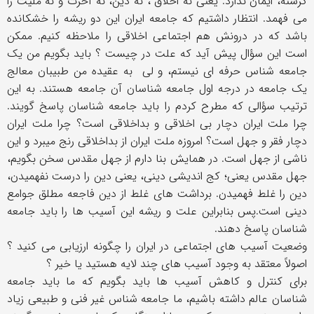
گرسنه، ایمان ندارد. یعنی نه اخلاق ، نه دین، نه آخرت و نه ملیت را
می فهمد. انتظار داشتیم که جامعه ایران این دو ریشه را خشکانده
باشد که در درونش هم اجتماعی اخلاقی را ملاحظه کنیم. ممکن
است این سؤال پیش آید که علت در چیست ؟ باید بگویم من یک
جامعه شناس حرفه ای نیستم، و لی به عقیده من طبیبان معالج
یک جامعه در درجه اول جامعه شناسان آن جامعه هستند. به این
ترتیب سؤالی که مطرح کردم را باید جامعه شناسان پاسخ گویند.
چرا ملت ایران دچار بی اخلاقی و بداخلاقی است؟ چرا ملت ایران
دچار فقر و جهل است؟ امروزه ملت ایران از بداخلاقی رنج میبرد و این
ناشی از جهل است. در همایش بنا دارم از جهل مقدس سخن بگویم،
جهل مقدس یعنی؛ کج اندیشی دینی، یعنی دین را درست نفهمیدن،
دین را غلط فهمیدن. برداشت های غلط از دین فاجعه مطلق جوامع
دینی است.پس بنابراین علت و ریشه این آسیب ها را باید جامعه
شناسان پاسخ دهند.
وضعیت آسیب های اجتماعی در ایران را چگونه ارزیابی می کنید ؟
اصولاً معتقد به وجود آسیب های چند لایه هستید یا خیر ؟
برای کنترل و کاهش آسیب ها باید بگویم که ما باید جامعه
شناسان عالم داشته باشیم، ما جامعه شناس غیر فنی و طبیعی زیاد