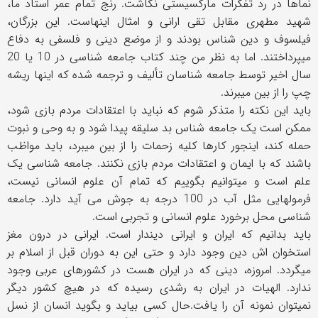
نماها در رد تفکرات مارکسیستی نگاشت. رنج تمام عمر استاد ما،
شهید مطهری مقابل تقی ارانی و امثال اینهاست. این بزرگان،
فیلسوف و دین شناس بودند و از موضع دینی و فلسفی به دفاع
میپرداختند. اما به نظر من چند کتاب جامعه شناسی در 10 یا 20
سال اخیر توسط جامعه شناسان تألیف و ترجمه شده که اینها ریشه
چپ را از بین میبرند.
باید این نکته را متذکر شوم که نباید با اعتقادات مردم بازی شود،
ممکن است یک جامعه شناس بد سلیقه پیدا شود و به وحی و نبوت
حمله کند، اینجور کارها کلیه زحمات را از بین میبرد، باید مواظب
باشند که با ایمان و اعتقادات مردم بازی نکنند. جامعه شناسی یک
علم است و میتوانیم بگوییم که تمام آن علوم انسانی نیست،
فرمولهایی مثل آب در 100 درجه به جوش می آید دارد. جامعه
شناسی محل برخورد علوم انسانی و تجربی است.
باید بدانیم که ایران و ایرانی دیندار است. ایرانی در درون مغز
استخوان اش دین وجود دارد و حتی این به دوران قبل از اسلام بر
میگردد. امروزه، دینی که در ایران هست در کشورهای عربی وجود
ندارد. الهیات در ایران به رشدی رسیده که در هیچ کشور دیگر
نمیتوان نمونه آن را یافت.حال کسی بیاید و بگوید انسان از نسل