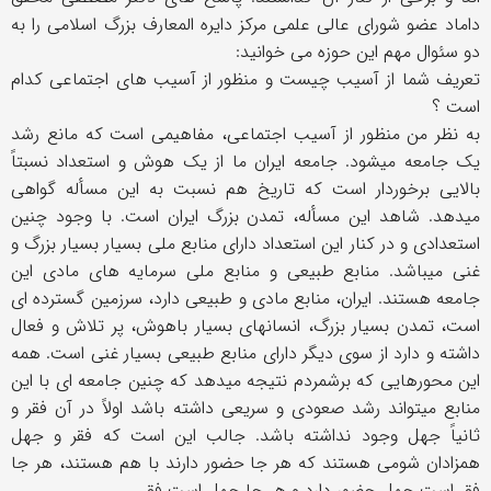
داماد عضو شورای عالی علمی مرکز دایره المعارف بزرگ اسلامی را به
دو سئوال مهم این حوزه می خوانید:
تعریف شما از آسیب چیست و منظور از آسیب های اجتماعی کدام
است ؟
به نظر من منظور از آسیب اجتماعی، مفاهیمی است که مانع رشد
یک جامعه میشود. جامعه ایران ما از یک هوش و استعداد نسبتاً
بالایی برخوردار است که تاریخ هم نسبت به این مسأله گواهی
میدهد. شاهد این مسأله، تمدن بزرگ ایران است. با وجود چنین
استعدادی و در کنار این استعداد دارای منابع ملی بسیار بسیار بزرگ و
غنی میباشد. منابع طبیعی و منابع ملی سرمایه های مادی این
جامعه هستند. ایران، منابع مادی و طبیعی دارد، سرزمین گسترده ای
است، تمدن بسیار بزرگ، انسانهای بسیار باهوش، پر تلاش و فعال
داشته و دارد از سوی دیگر دارای منابع طبیعی بسیار غنی است. همه
این محورهایی که برشمردم نتیجه میدهد که چنین جامعه ای با این
منابع میتواند رشد صعودی و سریعی داشته باشد اولاً در آن فقر و
ثانیاً جهل وجود نداشته باشد. جالب این است که فقر و جهل
همزادان شومی هستند که هر جا حضور دارند با هم هستند، هر جا
فقر است جهل حضور دارد و هر جا جهل است فقر.