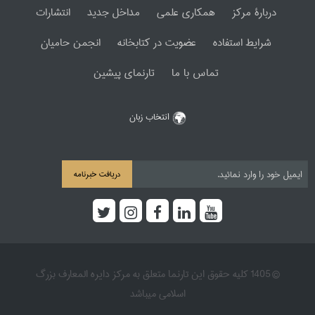
دربارۀ مرکز
همکاری علمی
مداخل جدید
انتشارات
شرایط استفاده
عضویت در کتابخانه
انجمن حامیان
تماس با ما
تارنمای پیشین
انتخاب زبان
دریافت خبرنامه
© 1405 کلیه حقوق این تارنما متعلق به مرکز دایره المعارف بزرگ
اسلامی میباشد