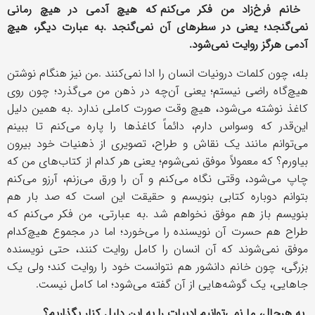
خانم فرخ
زاد من فکر می
کنم که هیچ آدمی در هیچ رمانی
نمی
گنجد؛ یعنی در سطرهای آن نمی
گنجد
.
به عبارت دیگر، هیچ
آدمی هرگز روایت نمی
شود
.
بله، چون کلمات درونیات انسان را ادا نمی
کنند
.
من نیز هنگام نوشتن
هیچ
گاه راضی نیستم؛ یعنی آن
چه در ذهن من می
گذرد؛ چون روی
کاغذ نوشته می
شود، هیچ وقت صورت کاملی ندارد
.
به همین دلیل
این
قدر که وسواس دارم، دائماً کاغذها را پاره می
کنم تا ببینم
می
توانم مانند یک نقاش و طراح، تصویری از ذهنیات خود بیرون
بیاورم؟ که معمولاً موفق نمی
شوم؛ یعنی هر کدام از کتاب
های من که
چاپ می
شود، وقتی نگاه می
کنم و آن را ورق می
زنم، آرزو می
کنم
بتوانم دوباره کتابی بنویسم و حقیقت این است که صد بار هم
بنویسم باز هم موفق نخواهم شد
.
به عبارتی، من فکر می
کنم که
طراح هم حسرت آن نویسنده را می
خورد؛ اما در مجموع هیچ
کدام
موفق نمی
شوند که آن انسان را کامل روایت کنند، حتی نویسنده
بزرگی، چون خانم دانشور هم نتوانست خود را روایت کند؛ ولی یک
جاهایی، یک گوشه
هایی از آن گفته می
شود؛ اما کامل نیست
.
به هرحال، ما نمی
توانیم ادبیات را به این دلیل کنار بگذاریم؟