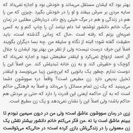
بهتر بود که ایشان مستقل می
ماند و خودش بود و اجازه نمی
داد که
سایه مردی بر سرش بیفتد و او را در خودش بگیرد
.
چیزی که من را
هم در زندگی و هم در مرگ خیلی رنج داد، درباره
اش مطلبی در زمان
مرگ خانم دانشور نوشتم؛ اما دلم نیامد آن را چاپ کنم و به کسی
ضربه
ای بزنم که رفته است
.
حال که زمانی گذشته است، باید
حقیقت گفته شود؛ البته از نگاه و سلیقه من
.
چه بسا دیگران بگویند
اصلاً این حرف درست نیست؛ ولی از نظر من بهتر بود ایشان با جلال
آل احمد ازدواج نمی
کرد و اینقدر مطیعش نبود و اجازه نمی
داد که
کوچک و حقیرش کند و به زن خانه تبدیلش کند
.
من اصلاً این را
دوست ندارم
.
چطور یک بانویی که این
چنین زیبا می
نویسد و اینقدر
تخیل بدیعی دارد زن مطیعی است؟ واقعاً در
«
سووشون
»
شما
می
بینید که یک زن تمام مسائل را می
داند و اصلاً به فرهنگی حاکم
است که به آن حاکمه
!
یعنی این قدرت را دارد که حتی بر مردش هم
حاکم باشد؛ ولی اصلاً این را نشان نمی
دهد و یک زن مطیع است
.
زری در رمان سووشون عاشق است؛ ولی من در درون سیمین نبودم تا
ببینم عاشق است یا نه
.
من فکر می
کنم خانم دانشور بیشتر نقش یک
زن معمولی را در زندگی
اش بازی کرده است؛ در حالی
که می
توانست