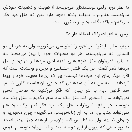
به نظر من، وقتی نویسنده
ای می
نویسد از هویت و ذهنیات خودش
می
نویسد
.
بنابراین، ادبیات زنانه وجود دارد
.
من که مثل مرد فکر
نمی
کنم؛ چراکه نگاه مرد چیز دیگری است
.
پس به ادبیات زنانه اعتقاد دارید؟
ببینید ما به اینگونه نوشتن، زنانه
نویسی می
گوییم؛ ولی به هرحال دو
انسانی که می
نویسند، هر دو ذهنیات خود را بروز می
دهند
.
به
عبارتی، نمی
توان مثل شوهرهای قدیم ادای مردها را درآورد و مثل
مردها شعر گفت
.
این یک فشار اجتماعی و ترس و وحشت است که
الآن دیگر زمان این حرف
ها نیست؛ چرا که زن
ها هویت خود را پیدا
کرده
اند
.
البته من به آن سدهایی که جلوی آن
هاست کاری ندارم،
سد قانون دین یا هر چیزی که فکر می
کنید؛ به هرحال کسی
نمی
تواند من را مجبور کند مثل یک مرد شعر بگویم یا مثل یک مرد
بنویسم
.
در واقع، نمی
توانم مثل یک مرد فکر کنم
.
یک مرد هم
نمی
تواند
.
بنابراین، ما به آن زنانه
نویسی می
گوییم؛ چون مجبوریم و
چاره
ای نداریم؛ ولی به نظر من انسان
نویسی از همه چیز مهمتر است
.
به این معنی که بیرون از این دو جنسیت و انسان
واره بنویسیم
.
فرض