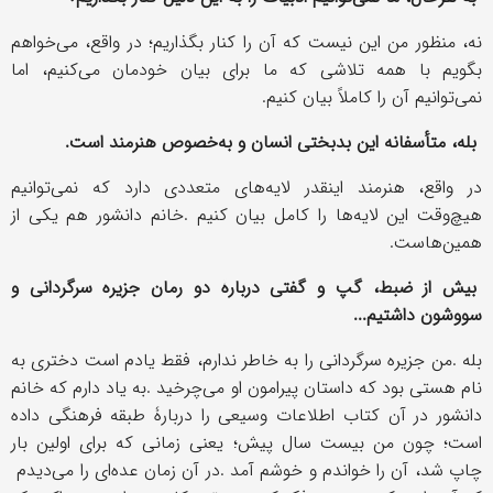
نه، منظور من این نیست که آن را کنار بگذاریم؛ در واقع، می
خواهم
بگویم با همه تلاشی که ما برای بیان خودمان می
کنیم، اما
نمی
توانیم آن را کاملاً بیان کنيم
.
بله، متأسفانه این بدبختی انسان و به
خصوص هنرمند است
.
در واقع، هنرمند اینقدر لایه
های متعددی دارد که نمی
توانیم
هیچ
وقت این لایه
ها را کامل بیان کنیم
.
خانم دانشور هم یکی از
همین
هاست
.
بیش از ضبط، گپ و گفتی دربارۀ دو رمان جزیره سرگردانی و
سووشون داشتیم
...
بله
.
من جزیره سرگردانی را به خاطر ندارم، فقط یادم است دختری به
نام هستی بود که داستان پیرامون او می
چرخید
.
به یاد دارم که خانم
دانشور در آن کتاب اطلاعات وسیعی را دربارۀ طبقه فرهنگی داده
است؛ چون من بیست سال پیش؛ یعنی زمانی که برای اولین بار
چاپ شد، آن را خواندم و خوشم آمد
.
در آن زمان عده
ای را می
دیدم