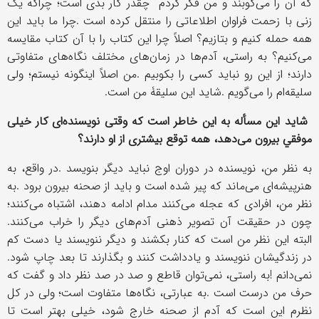
که آن را می
کوبند و من فکر کردم چقدر کار بدی است؛ چراکه یک
زنی با زحمت فراوان اطلاعاتی را منتقل کرده است
.
چرا ما باید این
همه حمله کنیم و بتازیم؟ اصلاً چرا این کتاب را با آن کتاب مقایسه
می
کنیم؟ به راستی، آدم
ها در زمان
های مختلف نگاه
های متفاوتی
دارند؛ از این رو نباید کسی را بکوبیم
.
من اصلاً اینگونه نیستم؛ ولی
سلیقه
ام را می
گویم
.
شاید این سلیقۀ من است
.
شاید این مسأله به این خاطر است که وقتی نویسنده
ای کار خیلی
موفقي بیرون می
دهد، همه توقع بیشتری از او دارند؟
به نظر من، نویسنده در دوران اوج نباید دیگر بنویسد
.
در واقع، به
هنرپیشه
ای می
ماند که پیر شده است و باید از صحنه بیرون برود
.
به
نظر من، افرادی که عجله می
کنند مدام ادامه دهند، اشتباه می
کنند؛
چون در حقیقت آن تصویر ذهنی آدم
های دیگر را خراب می
کنند
.
البته این نظر من است که کنار بکشند و دیگر ننویسند یا دست کم
در زندگیشان ننویسند و یادداشت کنند و بگذارند تا بعد چاپ شود
.
نمی
دانم
!
به راستی، نمی
توان قاطع و صد در صد نظر داد و گفت که
حرف من درست است
.
به عبارتی، نگاه
ها متفاوت است؛ ولی در کل
نظرم این است که آدم از صحنه خارج شود، خیلی بهتر است تا