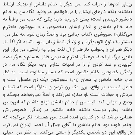
رویای آدم
ها را خراب کند
.
من هرگز با خانم دانشور از نزدیک ارتباط
نداشتم؛ بلکه کارهای ایشان را می
خواندم
.
در واقع، نگاه من به خانم
دانشور دوبعدی است؛ یعنی دو وجه دارد: یکی که خب من واقعاً به
قلم خانم دانشور و افکار ایشان به
خصوص در
«
سووشون
»
احترام
می
گذارم
. «
سووشون
»
کتاب جالبی بود و اصلاً رمان نبود
.
به نظر من،
بیشتر یک نوع اتوبیوگرافی و زندگی
نامۀ زیبایی بود
.
شاید اگر
10
بار
دیگر هم آن را بخوانم، باز هم از آن لذت ببرم
.
به راستی، من برای این
بانوی بزرگ از لحاظ فرهنگی احترام شدیدی قائل هستم و هرگز قصد
کوبیدن و نقد کردن او را در ادبیات ندارم
.
وجه دیگر نگاه من در
زندگی خصوصی خانم دانشور است که بسیار متفاوت است
.
به نظر
من، خانم دانشور یا همان زری
«
سووشون
»
یک زن منفعل است و
فاعل نیست
.
در واقع، زری یک زن ترسو و مداراگر است که تسلیم
مردش و حوادث است
.
او مبارزه نمی
کند و اصلاً نمی
خواهد بجنگد و
وضع را عوض کند
.
البته من از خانم دانشور توقع داشتم که این
چنین
باشد؛ یعنی دوست داشتم خانم دانشور در زندگی خصوصی
اش
همانی نباشد که در کتابش آمده است
.
من همیشه فکر می
کردم که
چقدر خوب بود خانم دانشور با آقای جلال آل احمد ازدواج نمی
کرد
.
در واقع، این دو شخص یکدیگر را خنثی می
کنند
.
به نظر من، خیلی