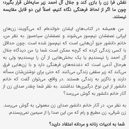
نقش فرا زن را بازی کند و جلال آل احمد زیر سایه
اش قرار بگیرد؛
چون ما اگر از لحاظ فرهنگی نگاه کنیم، اصلاً این دو قابل مقایسه
نیستند
.
من همیشه در کتاب
های ایشان خوانده
ام که می
گویند: زن
های
ایرانی نصفشان نیم
سوز می
شوند و نصفشان سیاه
سوز
.
به نظر من،
خانم دانشور جزو آن
هایی است که نیم
سوز شده است
.
چون حداقل
با کسی زندگی کرده که گرچه ممکن است شما یا من دیدگاه جلال
آل احمد را نپسندیم یا یک بخش
هایی از آن را بپسندیم؛ ولی به
هرحال آدمی است که دغدغه
های فرهنگی دارد و با زن
هایی فرق
می
کند که زیر سقفی زندگی می
کنند که حتی برای نوشتن
شان مسأله
دارند و ناگزیر به زندگی هستند
.
در واقع، می
توان گفت که خانم
دانشور از این نوع درگیری
ها نداشتند
.
به نظر شما چقدر صدای زن از
آثار خانم دانشور به گوش می
رسد؟
به نظر من، در آثار خانم دانشور صدای زن معمولی به گوش می
رسد
.
زن شرقی، زن مطیع و رام که من این صدا را از سیمین نمی
پسندم
.
شما به ادبیات زنانه و مردانه اعتقاد دارید؟