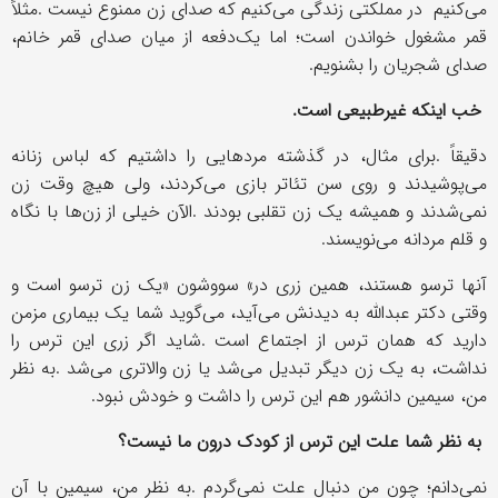
می
کنیم در مملکتی زندگی می
کنیم که صدای زن ممنوع نیست
.
مثلاً
قمر مشغول خواندن است؛ اما یک
دفعه از میان صدای قمر خانم،
صدای شجریان را بشنویم
.
خب اینکه غیرطبیعی است
.
دقیقاً
.
برای مثال، در گذشته مردهایی را داشتیم که لباس زنانه
می
پوشیدند و روی سن تئاتر بازی می
کردند، ولی هیچ وقت زن
نمی
شدند و همیشه یک زن تقلبی بودند
.
الآن خیلی از زن
ها با نگاه
و قلم مردانه می
نویسند
.
آنها ترسو هستند، همین زری در
«
سووشون
»
یک زن ترسو است و
وقتی دکتر عبدالله به دیدنش می
آید، می
گوید شما یک بیماری مزمن
دارید که همان ترس از اجتماع است
.
شاید اگر زری این ترس را
نداشت، به یک زن دیگر تبدیل می
شد یا زن والاتری می
شد
.
به نظر
من، سیمین دانشور هم این ترس را داشت و خودش نبود
.
به نظر شما علت این ترس از کودک درون ما نیست؟
نمی
دانم؛ چون من دنبال علت نمی
گردم
.
به نظر من، سیمین با آن