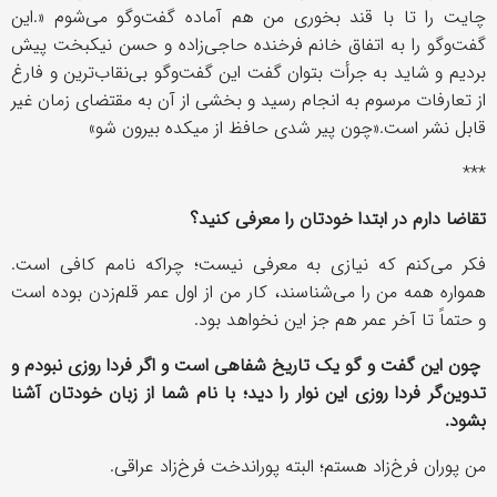
چایت را تا با قند بخوری من هم آماده گفت
وگو می
شوم
.»
این
گفت
وگو را به اتفاق خانم فرخنده حاجی
زاده و حسن نیکبخت پیش
بردیم و شاید به جرأت بتوان گفت این گفت
وگو بی
نقاب
ترین و فارغ
از تعارفات مرسوم به انجام رسید و بخشی از آن به مقتضای زمان غیر
قابل نشر است.«چون پیر شدی حافظ از میکده بیرون شو»
***
تقاضا دارم در ابتدا خودتان را معرفی کنید؟
فکر می
کنم که نیازی به معرفی نیست؛ چراکه نامم کافی است
.
همواره همه من را می
شناسند، کار من از اول عمر قلم
زدن بوده است
و حتماً تا آخر عمر هم جز این نخواهد بود
.
چون این گفت و گو یک تاریخ شفاهی است و اگر فردا روزی نبودم و
تدوین
گر فردا روزی این نوار را دید؛ با نام شما از زبان خودتان آشنا
بشود
.
من پوران فرخ
زاد هستم؛ البته پوراندخت فرخ
زاد عراقی
.