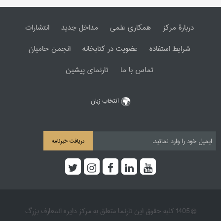
دربارۀ مرکز
همکاری علمی
مداخل جدید
انتشارات
شرایط استفاده
عضویت در کتابخانه
انجمن حامیان
تماس با ما
تارنمای پیشین
انتخاب زبان
دریافت خبرنامه
© 1405 کلیه حقوق این تارنما متعلق به مرکز دایره المعارف بزرگ