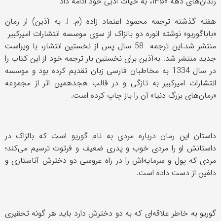
زندان‌های دهه ۱۳۵۰، به حیات ادبی خود ادامه داد
هفته گذشته ترجمه محمود اعتماد زاده (م. ا. به‌ آذین) از رمان
«باباگوریو» نوشته انوره دو بالزاک از سوی موسسه انتشارات امیر‌کبیر
منتشر شد.این ترجمه 58 سال پس از نخستین انتشار، با ویراست
جدید منتشر شد. به‌آذین برای نخستین بار ترجمه خود از این کتاب را
در سال 1334 به مخاطبان فارسی ز‌بان تقدیم کرده بود و موسسه
انتشارات امیر‌کبیر به تازگی و در قالب هجدهمین اثر از مجموعه
«رمان‌های بزرگ دنیا» آن را باز چاپ کرده است.
داستان این رمان درباره مردی به نام گوریو است که بالزاک در
داستانش او را مردی خوب و پدری ضعیف و فرتوت ترسیم می‌کند؛
مردی که پول و سرمایه‌اش را در راه عروسی دو دخترش آناستازی و
دلفین از دست داده است.
گوریو به خاطر علاقه‌ای که به دو دخترش دارد باید هر گونه تحقیری