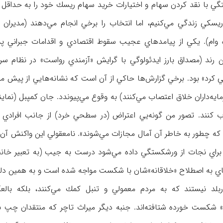
گي با نقد كردن سهام و اختيارات خريد سهام ريسك خود را به حداقل ر
يسكي زندگي مي‌كنيم، اما انتخاب را برخي انجام مي‌دهند (مديران ا
ده وام). يكي از پيامدهاي عجيب سقوط اقتصادي و اقدامات جبراني پ
ن رند (مصداق بارز ايدئولوگي با گرايش «آزمندي رواست» در نظام سرم
كرد» بود. برخي گزارش‌ها حاكي از آن است كه نشانه‌هايي از پيش مو
يه‌داران خلاق اعتصاب مي‌كنند) به وقوع مي‌پيوندد. جان كمپبل (نماين
اب كنند. تصور من گونه‌يي اعتراض (در سطحي خرد) از جانب افرادي
نند كه چطور به خاطر آن‌‌ آمال مجازات مي‌شوند». نامعقولي اين واكنش آ
‌هاي به اصطلاح «خلاقانه»‌شان با شكست مواجه شده است و به همين دل
بلد نيستند كه به مردم معمولي و تنبل كمك مي‌كنند، بلكه بال
كست خورده شتافته‌اند. جنبه ديگر ميراث تاچر كه منتقدان چپ ني