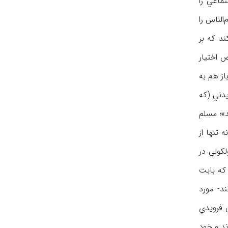
تماعي را
ر كتاب راي عامه (1922 ) مي‌نويسد: عوام‌الناس را
د كه بر
 اختيار
از هم به
يدني (كه
»؛ مسلم
 تنها از
كولي در
 كه بابت
د- مورد
 فرويدي
ند و خود