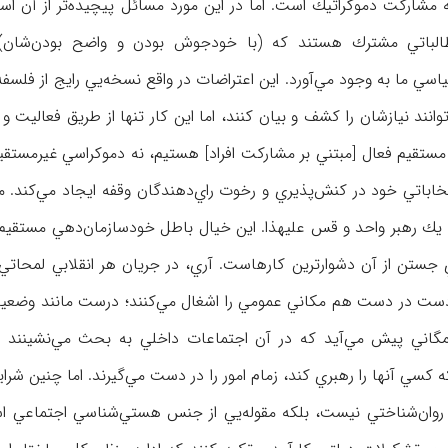
ه مشاركت دموكراتيك است. اما در اين مورد مسائل پيچيده‌تر از آن ا
مطالباتي مشترك هستند كه (با خودجوش بودن و واضح بودن‌شان)
ي ما به وجود مي‌آورد. اين‌ اعتراضات در واقع نسخه‌يي رايج از فلس
توانند نيازشان را كشف و بيان كنند، اما اين كار تنها از طريق فعاليت 
مستقيم فعال [مبتني بر مشاركت افراد] هستيم، نه دموكراسي غير‌مستقي
تخاباتي خود در كنش‌پذيري و رخوت راي‌دهندگان وقفه ايجاد مي‌كند. ما
ا يك رهبر واحد و قس عليهذا. اين خيال باطل خودسازمان‌دهي مستقي
جستن از آن دشوارترين كارهاست. آري، در جريان هر انقلابي لمحاتي پ
فر دست در دست هم مكاني عمومي را اشغال مي‌كنند؛ درست مانند وضعي
مگاني پيش مي‌آيد كه در آن اجتماعات داخلي به بحث مي‌نشينند 
ه كسي آنها را رهبري كند، زمام امور را در دست مي‌گيرند. اما چنين شرا
 روان‌شناختي نيست، بلكه مقوله‌يي از جنس هستي‌شناسي اجتماعي اس