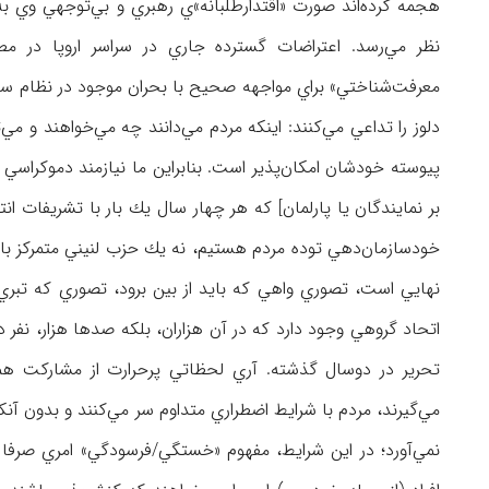
هجمه كرده‌اند صورت «اقتدارطلبانه»‌ي رهبري و بي‌توجهي وي ب
نظر مي‌رسد. اعتراضات گسترده جاري در سراسر اروپا در 
معرفت‌شناختي» براي مواجهه صحيح با بحران موجود در نظام سياس
دلوز را تداعي مي‌كنند: اينكه مردم مي‌دانند چه مي‌خواهند و مي‌
پيوسته خودشان امكان‌پذير است. بنابراين ما نيازمند دموكراسي 
بر نمايندگان يا پارلمان] كه هر چهار سال يك بار با تشريفات ان
خودسازمان‌دهي توده مردم هستيم، نه يك حزب لنيني متمركز ب
نهايي است، تصوري واهي كه بايد از بين برود، تصوري كه تبري 
اتحاد گروهي وجود دارد كه در آن هزاران، بلكه صدها هزار، ن
تحرير در دوسال گذشته. آري لحظاتي پرحرارت از مشاركت ه
مي‌گيرند، مردم با شرايط اضطراري متداوم سر مي‌كنند و بدون آنك
نمي‌آورد؛ در اين شرايط، مفهوم «خستگي/فرسودگي» امري صرفا