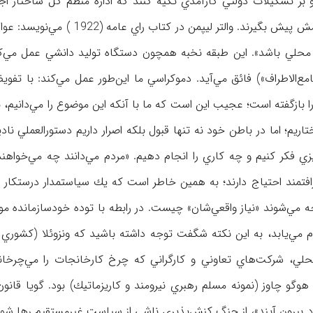
و بر تشكيلات دولتي كارآمدي تكيه كنند كه اداره منظم كل ساختار اج
تضمين مي‌كند تا از اين طريق خود بتوانند كارشان را در كمال آرامش پيش بگيرند. والتر ليپمن د
 محلي باشد». اين طبقه نخبه همچون دستگاه توليد دانشي عمل مي‌كن
الاطراف») فائق مي‌آيد. دموكراسي ما اين‌طور عمل مي‌كند: با تفويض
 بازگفته است؛ عجيب اين است كه ما با آنكه اين موضوع را مي‌دانيم، ب
ريم؛ اما در باطن خود نه تنها قبول بلكه اصرار داريم دستورالعملي ناد
ي فكر كنيم و چه كاري را انجام دهيم. «مردم مي‌دانند چه مي‌خواهند
رافتمند احتياج دارند؛ به همين خاطر است كه يك سياستمدار درستكار نه
مي‌شوند «نياز واقعي‌شان» چيست. در رابطه با توده خودسازمانده مول
ام مي‌يابد، به اين نكته شگفت توجه داشته باشيد كه ونزوئلا (كشوري
لي، شركت‌هاي تعاوني و كارگراني كه چرخ كارخانجات را مي‌چرخانن
چاوز (نمونه مسلم رهبري نيرومند و كاريزماتيك) بود. گويا قانون
خود بيرون آيند»، از چنگ كنش‌پذيري ناشي از سياست غيرمستقيم رها شو