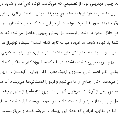
چنين مهتريني بود؛ از تصميمي كه مي‌گرفت كوتاه نمي‌آمد و شايد در 
 جنون منحصر به فرد او را به هنجاري پذيرفته مبدل ساخت. وقتي از تاچر
گر جديد». حق با او بود. موفقيت او در اين بود كه حتي دشمنان سياس
قيقي فائق آمدن بر دشمن نيست، بل زماني پيروزي حاصل مي‌شود كه خ
ما بنا نهاده شود. اما امروزه ميراث تاچر كدام است؟ سيطره نوليبرال‌ها آ
د؛ او عميقا به عقايدش باور داشت. در مقابل، نوليبراليسم كنوني (
يا نيز چنين تصوري داشته باشد». در يك كلام، امروزه كلبي‌مسلكي كاملا 
تي نظر افسر نازي مسوول اردوگاه‌هاي كار اجباري (ارهات) را درباره
‌دهد: «كار اجباري را ما مي‌كنيم و اردو را لهستاني‌ها مي‌زنند». آيا ه
ان در ژانويه 2002 (و سقوط‌هاي اقتصادي پس از آن)، كه مي‌توان آنها را تفسيري كنايه‌آميز از مفهوم
غل و پس‌انداز خود را از دست دادند در معرض ريسك قرار داشتند اما ا
ما در مقابل، افرادي كه عملا اين ريسك را مي‌شناختند و مي‌توانستند 