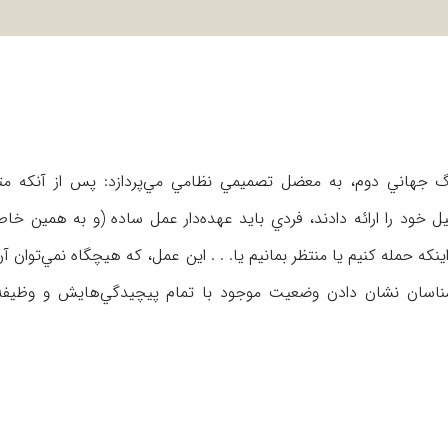
 جهاني دوم، به معضل تصميمي نظامي مي‌پردازد: پس از آنكه 
 خود را ارائه دادند، فردي بايد عهده‌دار عمل ساده (و به همين خاط
نكه حمله كنيم يا منتظر بمانيم يا. . . اين عمل، كه هيچگاه نمي‌توان آن 
رشناسان نشان دادن وضعيت موجود با تمام پيچيدگي‌هايش و وظيفه