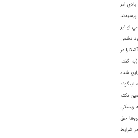
بادي امر
 پرسيدند
ي او نيز
ود دشمن
شكارا در
به گفته
رايج شده
 اينگونه
مين نكته
 جامعه ريسكي
ين‌ها حق
در شرايط