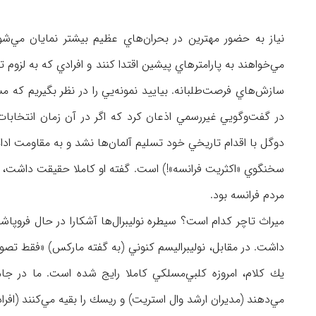
نياز به حضور مهترين در بحران‌هاي عظيم بيشتر نمايان مي‌
مي‌خواهند به پارامترهاي پيشين اقتدا كنند و افرادي كه به لزو
سازش‌هاي فرصت‌طلبانه. بياييد نمونه‌يي را در نظر بگيريم كه م
در گفت‌وگويي غيررسمي اذعان كرد كه اگر در آن زمان انتخابات 
دوگل با اقدام تاريخي خود تسليم آلمان‌ها نشد و به مقاومت ادام
سخنگوي «اكثريت فرانسه»!) است. گفته او كاملا حقيقت داشت، گرچ
مردم فرانسه بود.
ميراث تاچر كدام است؟ سيطره نوليبرال‌ها آشكارا در حال فروپاش
داشت. در مقابل، نوليبراليسم كنوني (به گفته ماركس) «فقط تصور م
يك كلام، امروزه كلبي‌مسلكي كاملا رايج شده است. ما در جام
مي‌دهند (مديران ارشد وال استريت) و ريسك را بقيه مي‌كنند (افرا