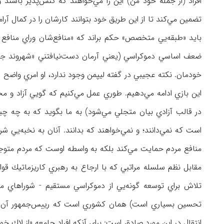
افراد (از جمله خود من) اين را مي‌خواهند كه كنش‌پذير باشند 
بايد «طبقه‌يي متخصص» حكم براند كه «منافع‌شان وراي منافع
ضعف اساسي دموكراسي (يعني آرمان دست‌نيافتني «شهروند جامع‌
خودمان. نكته عجيبي در گفته ليپمن وجود ندارد، او امري واضح را
اين بازي ادامه مي‌دهيم. طوري عمل مي‌كنيم كه گويي آزاد و مختا
در قالب آزادي بيان متجلي مي‌شود) به ما بگويد كه به چه چيز
است كه نمي‌دانند؛ و نمي‌خواهند كه بدانند. آنان به نخبه‌يي ش
منافع مردم حمايت مي‌كند بلكه به واسطه اوست كه مردم متوجه 
مقابل نظم سلسله مراتبي كه با ارجاع به رهبري كاريزماتيك قو
تلاش براي توسعه گونه‌يي از دموكراسي مستقيم - شوراهاي مح
تحسين بسياري است) همان كشوري است كه رييس‌جمهور آن هوگو 
انتقال در اين مورد صادق است: براي آنكه افراد جامعه «از لاك 