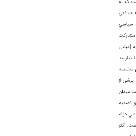
ست كه به
 «مانعي
فه سياسي
و مشاركت
م [مبتني
 نيازمند
م مخمصه
رشور از
ت ميدان
و تصميم
يطي دوام
ت. اكثر