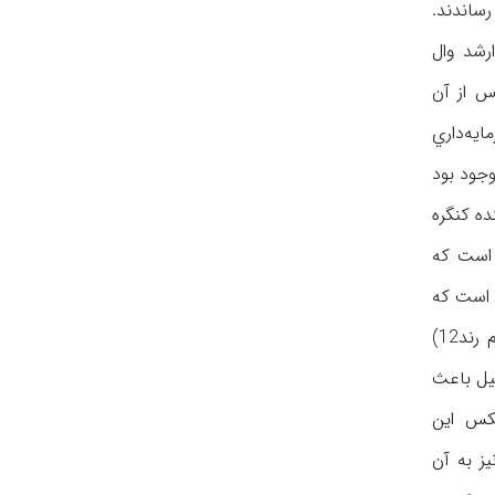
ساندند.
رشد وال
س از آن
ايه‌داري
جود بود
ده كنگره
 است كه
ن است كه
شرايط را به كل غلط تعبير مي‌كند: بيشتر پول‌هاي هنگفتي كه براي نجات از ورشكستگي داده مي‌شود درست به جيب (به تعبير خانم رند12)
يل باعث
عكس اين
ز به آن