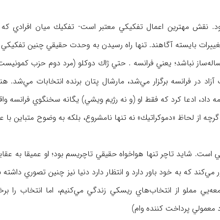
شود. نقش مهترين اعمال تفكيكي معتبر است- تفكيك ميان افرادي كه
م تغييرات بايسته آگاهند. تنها راه رسيدن به وحدت حقيقي چنين تفكيكي
ساله‌ساز نباشد؛ يعني فرانسه . حتي ژاك دوكلو (مرد دوم حزب كمونيست
آزاد در فرانسه برگزار مي‌شد، مارشال پتان برنده انتخابات مي‌شد. ه
ه داد، ادعا كرد كه فقط او (و نه رژيم ويشي) يگانه سخنگوي فرانسه واق
ه از لحاظ «دموكراتيك» نه تنها نامشروع، بلكه به وضوح متباين با عق
ي است. شايد تاچر تنها هواخواه حقيقي تاچريسم بود؛ او عميقا به عقا
ي‌كند كه به خود باور دارد و انتظار دارد دنيا نيز چنين تصوري داشته ب
عه‌يي مملو از انتخاب‌هاي ريسكي زندگي مي‌كنيم، اما انتخاب را برخ
د معمولي پرداخت كننده وام)