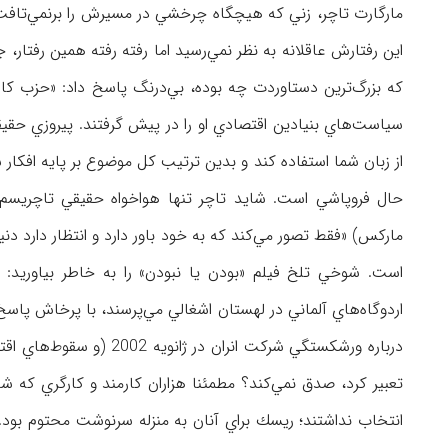
مارگارت تاچر، زني كه هيچگاه چرخشي در مسيرش را برنمي‌تافت، 
اين رفتارش عاقلانه به نظر نمي‌رسيد اما رفته رفته همين رفتار،
كه بزرگ‌ترين دستاوردت چه بوده، بي‌درنگ پاسخ داد: «حزب كار
سياست‌هاي بنيادين اقتصادي او را در پيش گرفتند. پيروزي ح
از زبان شما استفاده ‌كند و بدين ترتيب كل موضوع بر پايه افكار ش
حال فروپاشي است. شايد تاچر تنها هواخواه حقيقي تاچريسم بو
ماركس) «فقط تصور مي‌كند كه به خود باور دارد و انتظار دارد دن
است. شوخي تلخ فيلم «بودن يا نبودن» را به خاطر بياوريد: وق
اردوگاه‌هاي آلماني در لهستان اشغالي مي‌پرسند، با پرخاش پاسخ مي
درباره ورشكستگي شركت انر
تعبير كرد، صدق نمي‌كند؟ مطمئنا هزاران كارمند و كارگري كه ش
انتخاب نداشتند؛ ريسك براي آنان به منزله سرنوشت محتوم بود. ا