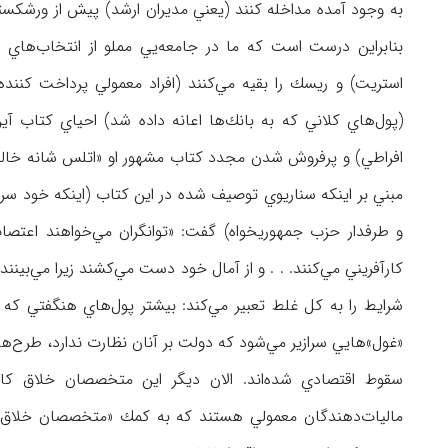
به وجود آمده مداخله كنند (يعني مديران ارشد) پيش از ورشكست
بنابراين درست است كه ما در جامعه‌يي مملو از انتخاب‌هاي ر
استريت) و ريسك را بقيه مي‌كنند (افراد معمولي پرداخت كنن
(پول‌هاي كلاني كه به بانك‌ها اعانه داده شد) احياي كتاب آي
افراطي) و پرفروش شدن مجدد كتاب مشهور او «اتلس شانه خالي 
مبني بر اينكه سناريوي توصيف شده در اين كتاب (اينكه خود سرما
و طرفدار حزب جمهوريخواه) گفت: «توانگران مي‌خواهند اعتص
كار‌آفريني مي‌كنند. . . و از آمال خود دست مي‌كشند زيرا مي‌بي
«غول‌»هايي سرازير مي‌شود كه دولت بر آنان نظارت ندارد، طرح
سقوط اقتصادي شده‌اند. الان ديگر اين متخصصان خلاق كار
ماليات‌دهندگان معمولي هستند كه به كمك «متخصصان خلاق» ش