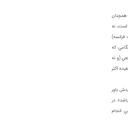
 همچنان
 است، نه
 فرانسه)
نگامي كه
عي (و نه
يده اكثر
يدش باور
اشد». در
ي انجام