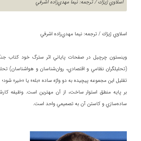
اسلاوي ژيژك / ترجمه: نيما مهدي‌زاده اشرفي
اسلاوي ژيژك / ترجمه: نيما مهدي‌زاده اشرفي
وينستون چرچيل در صفحات پاياني اثر سترگ خود كتاب جنگ
(تحليلگران نظامي و اقتصادي، روان‌شناسان و هواشناسان) تحليل
تقليل اين مجموعه پيچيده به دو واژه ساده «بله» يا «خير» شود؛ اي
بر پايه منطق استوار ساخت، از آن مهترين است. وظيفه كا
ساده‌سازي و كاستن آن به تصميمي واحد است.