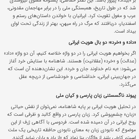
بر «بیداد» پیروز باشد. این تفکر حماسی، پشتوانه معنوی نیرومندی
شد که در طول تاریخ، همبستگی ملی را در برابر مهاجمان مقدونی،
عرب و مغول تقویت کرد. ایرانیان با خواندن داستان‌های رستم و
اسفندیار، دریافتند که مرگ در راه میهن، بهتر از زندگی تحت لوای
بیداد است.
«
داد» و «خرد»؛ دو بال هویت ایرانی
اگر بخواهیم هویت ایرانی را در دو واژه خلاصه کنیم، آن دو واژه «داد»
(عدالت) و «خرد» (عقلانیت) هستند. شاهنامه با ستایش خرد آغاز
می‌شود: «به نام خداوند جان و خرد». این نشان‌دهنده آن است که
در جهان‌بینی ایرانی، خداشناسی و خودشناسی از دریچه عقل
می‌گذرد.
پیوند ناگسستنی زبان پارسی و کیان ملی
در تحلیل هویت ایرانی بر پایه شاهنامه، نمی‌توان از نقش حیاتی
«زبان» چشم‌پوشی کرد. زبان پارسی در واقع کالبد و ظرفی است که
روح ایرانی در آن دمیده شده است. فردوسی با آگاهی ژرف از این
موضوع که نابودی زبان به معنای نابودی حافظه تاریخی یک ملت
است، کاخی بلند از واژگان بنا نهاد که «از باد و باران نیابد گزند».