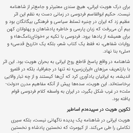
برای درک هویت ایرانی، هیچ سندی معتبرتر و جامع‌تر از شاهنامه
نیست. حکیم ابوالقاسم فردوسی در زمانی دست به نظم این اثر
عظیم زد که ایران در چنبره تسلط سیاسی و فرهنگی بیگانگان بود و
بیم آن می‌رفت که زبان پارسی و خاطره پادشاهان و پهلوانان کهن
برای همیشه از یادها برود. فردوسی با تکیه بر «خوتای‌نامگ‌ها» و
روایات شفاهی، نه فقط یک کتاب شعر، بلکه یک «تاریخ قدسی» و
«ملی» بنا نهاد.
شاهنامه در واقع پاسخ قاطع روح ایرانی به بحران هویت بود. این اثر
با بازتعریف مرزهای «ایران‌زمین» نه تنها در جغرافیا، بلکه در قلمرو
اندیشه، به ایرانیان یادآوری کرد که آن‌ها کیستند و از چه تبار والایی
برخاسته‌اند. این هویت، سده‌ها پیش از آنکه مفاهیم مدرن «دولت-
ملت» در غرب شکل بگیرد، در ایران به واسطه کلام فردوسی قوام
یافته بود.
تکوین هویت در سپیده‌دم اساطیر
هویت ایرانی در شاهنامه یک پدیده ناگهانی نیست، بلکه سیری
تکاملی را طی می‌کند. از کیومرث که نخستین پادشاه و نخستین