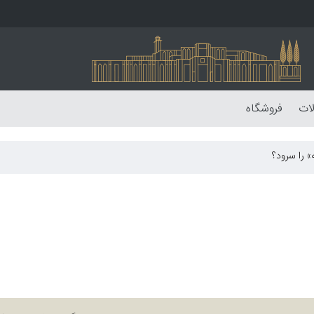
لات
فروشگاه
 را سرود؟