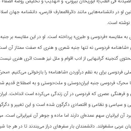
لصیدنه فی الطب]» ابوریحان بیرونی، و «تهذیب و تخلیص روضة الصفا» 
 او در دانشنامه‌هایی مانند دائرةالمعارف فارسی، دانشنامه جهان اسلام
 نوشته‌ است.
 ۵۶ در مجله یغما در مقاله‌ای به مقایسه «فردوسی و طبری» پرداخته است. او در این مقایسه بر ج
 «شاهنامه فردوسی نه تنها جنبه شعری و هنری که صفت ممتاز آن است،
 محتوی گنجینه گرانبهایی از ادب اقوام و ملل نیز هست اثری هنری نیست.
صلی فردوسی برای به نظم‌ درآوردن «شاهنامه» را بازخوانی می‌کنیم. «مح
ما محرک فردوسی جنبه ایران‌دوستی و ملت‌دوستی و به اصطلاح قدیم شع
و فرهنگی عصری که فردوسی در آن زندگی می‌کرده است انداخت. ایران
گی و سیاسی و نظامی و اقتصادی دگرگون شده است و این تغییر و دگرگو
 آن ایرانیان سهم عمده‌ای دارند اما ماده و جوهر آن غیرایرانی است. مر
بان عربی مشغولند. دانشمندان بار سفرهای دراز می‌بندند تا در هر جا ش