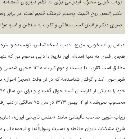
زریاب خویی محرک فردوسی برای به نظم درآوردن شاهنامه را 
عکس‌العمل روح اقلیت پاسدار فرهنگ قدیم است در برابر 
صوری دیگر از قبیل کسب معاش و تقرب به سلطان و غیره عوام
هجری قمری به دنیا آمده‌ام. این تاریخ را دایی مرحوم من که تنها
شهر خوی آمد و گرفتن شناسنامه که در آن وقت «سجلّ احوال» نا
محسوب نمی‌شد.» او ۱۴ بهمن ۱۳۷۳ در سن ۷۵ سالگی از دنیا رفت.
زریاب خویی صاحب تألیفاتی مانند «اطلس تاریخی ایران»، «تاریخ 
شرح مشکلات دیوان حافظ» و «سیرت رسول‌الّٰله» و ترجمه‌هایی مان