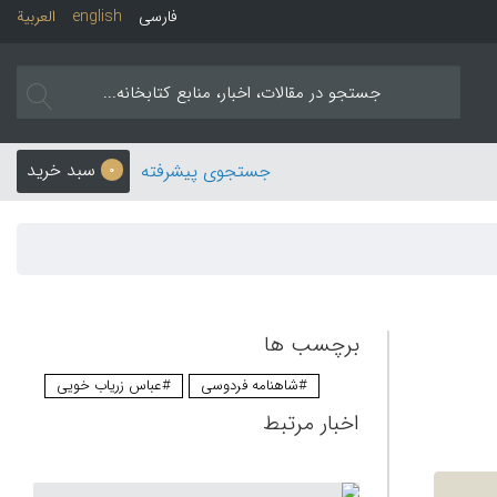
فارسی
english
العربیة
سبد خرید
جستجوی پیشرفته
0
برچسب ها
#شاهنامه فردوسی
#عباس زریاب خویی
اخبار مرتبط