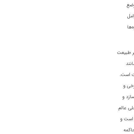
وضع
امل
‌ها
هر طبیعت
انند
ت است.
خی و
ازد و
لی عالم
 است و
اکمه