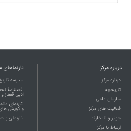
درباره مرکز
تارنماهای ما
درباره مرکز
مدرسه تاریخ
تاریخچه
فصلنامۀ تخ
ادبی قفقاز و
سازمان علمی
تارنمای دائم
فعالیت های مرکز
و گویش های 
جوایز و افتخارات
تارنماى پيش
ارتباط با مرکز