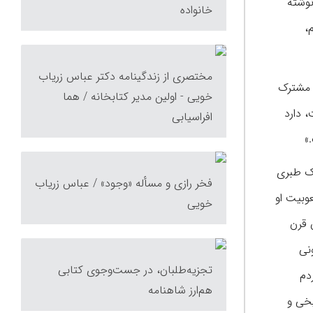
نوشته
خانواده
،
مختصری از زندگینامه دکتر عباس زریاب
نبه مشترک
خویی - اولین مدیر کتابخانه / هما
 دارد
افراسیابی
»
رک طبری
فخر رازی و مسأله «وجود» / عباس زریاب
وبیت او
خویی
 قرن
نی
تجزیه‌طلبان، در جست‌وجوی کتابی
دم
هم‌ارز شاهنامه
یخی و