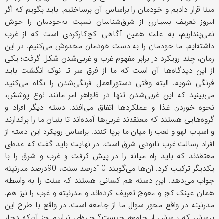
مبنا قرار دادیم و خودمان را براساس آن برساختیم. باید بگویم که اگر
امروز تعریف بسیاری از شرق‌شناسان نسبت به‌خودمان را خوش
نمی‌پنداریم، به علت همین آگاهی کج‌کارکردی است که از غرب
داشته‌ایم. ما خودمان را به دست خودمان مخدوش می‌کنیم. در این
زمان، چند رویکرد در برابر مفهوم غرب و غربی‌شدن شکل گرفت؛ یکی
از این دیدگاه‌ها آن است که ما از فرق سر تا نوک انگشت باید
فرنگی شویم. البته وقتی دستورالعمل فرنگی‌شدن را نگاه می‌کنید
می‌بینید که این غربی‌شدن تنها در ظواهر امر مانند نوع پوشش،
نحوه خوردن غذا و عملکردها اتفاق می‌افتد. دسته دیگر افراد و
گروه‌هایی هستند که معتقدند غربی‌ها آمده‌اند تا بنیان ما را براندازند
و اسباب لهو و لعب را میان ما برپا کنند. براساس رویکرد این دسته از
افراد رسالت غرب نابودی شرق است. در نهایت باید گفت که عده‌ای
معتقدند که باید راه میانه را در پیش گرفت و غرب و شرق را با
یکدیگر ترکیب کرد. آن‌ها می‌گویند 10درصد سنت، 90‌درصد مدرنیته
جواب می‌دهد. این دسته هم کسانی هستند که سنت را به واسطه
همان عینک کج و معوج تعریف کرده‌اند و مدرنیته و غرب را نیز هم.
مدرنیته در واقع محور سوال ما از جامعه است. در واقع با طرح این
پرسش که پرسش از جامعه چیست؟ چاره‌ای نداریم جز آن‌که دچار