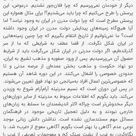
دیگر از خودمان نمی‌پرسیم که چرا فلان‌جور نشدیم. درعوض، این
پرسش را طرح می‌کنیم که چرا باید می‌شدیم؟! برای مثال همواره این
پرسش مطرح است که چرا دولت مدرن در ایران به وجود نیامد؟ اما
آیا هیچ‌گاه زمینه‌های پیدایش دولت مدرن در ایران وجود داشته
است؟ ما نمی‌توانیم از تاریخ انتقام بگیریم که چرا چنین زمینه‌هایی
در ایران شکل نگرفت. از قضا عطف به شرایطی که ما از سر
گذرانده‌ایم، اگر دولت مدرنی در ایران شکل می‌گرفت باید از شرایط
حصول آن می‌پرسیدیم. پس از ورود صفویه و مذهب تشیع به ایران،
دو نهاد حکومت و مذهب بخش عمده‌ای از عرصه مدنی و تا
حدودی خصوصی را اشغال می‌کنند. در این دوره شاهد آن هستیم
که خصوصی‌ترین اعمال افراد به‌میانجی دو نهاد فوق تعیین می‌شوند.
در پس این دوران است که نسیم مدرنیته آرام‌آرام شروع به وزیدن
می‌کند. باید بگویم که اطلاعات مربوط به مدرنیته از سایر دوران‌های
دیگر مخدوش‌تر است چراکه اکثر اندیشمندان ما مسلط به زبان‌های
خارجی نبودند و به دلیل تعجیل تاریخی موجود در فرهنگمان
مسائل مهم مستندسازی نشده است. نداشتن دانش زبانی موجد
نوعی عدم آگاهی یا بهتر است بگویم آگاهی معوج از «غرب» شد. با
نگاه‌کردن به غرب از پشت عینک کج و معوجمان، تعریفی از غرب را