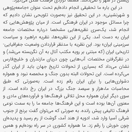
زیستن در شهر را نمی‌دانند. مسلما تراژدی فرهنگ شکل می‌گیرد.
در این باره ما تحقیقی انجام داده‌ایم تحت عنوان «جامعه‌پژوهی
و شهرنشینی». در این تحقیق نیز به‌صورت تلویحی نشان دادیم که
چرا مسائل موجود در ایران فرهنگی است. از میان پژوهش‌هایی که
انجام شد، یک‌سری نظریه‌هایی مشخصا درباره مختصات جامعه
ایران به ‌دست آمد. یکی از این نظریه‌ها، نظریه «راهبرد و سیاست
سرزمینی ایران» بود. این نظریه با مدنظر قراردادن وضعیت جغرافیایی-
تاریخی ایران (که مبتنی بر رویه مکتب آنال به آن نگریسته می‌شد) و
در نظرگرفتن مختصات آب‌هایی چون دریای مازندران و خلیج‌فارس
نشان می‌داد که بسیاری از تحولات تاریخ جهان باید از ایران گذر
می‌کرده است. این تحولات البته بدون جنگ و مخمصه نبود و همواره
دشواری‌هایی را برای ایران رقم زده است. به‌صورتی که طبق
محاسبات ما،‌هزار و سیصد جنگ بزرگ در ایران رخ داده است. از
سوی دیگر ایران همواره محل تلاقی فرهنگ‌ها و فرآورده‌های مادی و
معنوی آن‌ها بوده است و این فرهنگ‌ها جامعه ما را به سمت نوعی
فرهنگ تالیفی پیش رانده. به صورتی که می‌توان گفت برنج از جنوب
شرقی آسیا وارد شد، ادویه از هند آمد، گوشت از رم رسید و پدیده‌ای
چون خورش را رقم زد. ما همواره کشوری در سر راه بوده‌ایم و همین