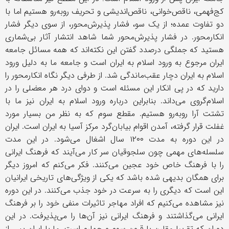
کج‌فهمی، ناقص‌خوانی، ناقص‌اندیشی و تحریف روبه‌رو هستیم اما با
دو تفاوت عمده؛ از یک سو، فشار پذیرش‌محور، از سوی دیگر فشار
انکارمحور. در فشار پذیرش‌محور شما شاهد انتشار آثار بی‌شماری
هستید که جملگی‌ درصدد گفتن این نکته‌اند که همه مسائل جامعه
ایران مرجوع به ورود اسلام به ایران است و جامعه ما به دلیل ورود
اسلام به ایران دچار عقب‌ماندگی شد. از طرفی دیگر نگاه انکارمحور را
دارید که در پی انکار این مسئله است و دوای درد هر معضلی را در
اسلام‌گروی می‌داند. بنابراین درباره ورود اسلام به ایران نیز ما با
تشتت آرا روبه‌رو هستیم. مقطع سوم که به نظر من بسیار مورد
غفلت قرار گرفته، آمدن اقوام بیابان‌گرد مرکز آسیا به ایران است. ایران
در این دوره به مدت ۱۲۰۰ سال اشغال می‌شود. در این مدت
سلسله‌های مهمی چون سلجوقیان سر کار می‌آیند که فرهنگ ایرانی
را با فرهنگ خاص خود عجین می‌کنند. فکر می‌کنم که امروز دیگر
برای همگان بدیهی شده باشد که یکی از ویژگی‌های تاریخی ایرانیان
این است که دیگری را به سرعت در خود جذب می‌کنند. در این دوره
نیز مشاهده می‌کنیم که افراد مهاجر تاثیرات منفی خود را بر فرهنگ
ایرانی می‌گذاشتند و فرهنگ ایرانی نیز آن‌ها را می‌پذیرفت. در این
دوران که تقریبا مقارن با قرون سوم و چهارم است، ما با ایران پس از