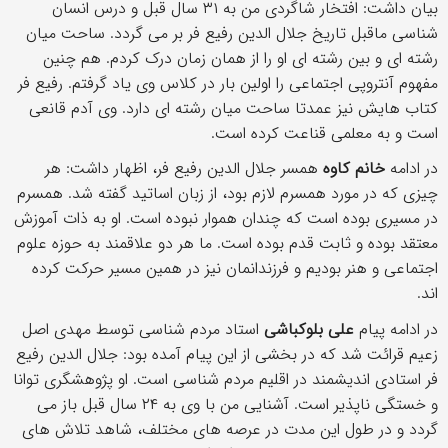
بیان داشت: افتخار شاگردی من به ۳۱ سال قبل و درس انسان
شناسی ماقبل تاریخ جلال الدین رفیع فر بر می گردد. ساحت میان
رشته ای و بین رشته ای او را از همان زمان درک کردم. هم چنین
مفهوم آنتروپی اجتماعی را اولین بار در کلاس وی یاد گرفتم. رفیع فر
کتاب هایش نیز عمدتا ساحت میان رشته ای دارد. وی آدم قانعی
است و به معلمی قناعت کرده است.
در ادامه
خانم کاوه
همسر جلال الدین رفیع فر، اظهار داشت: هر
چیزی که در مورد همسرم لازم بود، از زبان اساتید گفته شد. همسرم
در مسیری بوده است که چندان هموار نبوده است. او به ذات آموزش
معتقد بوده و ثابت قدم بوده است. ما هر دو علاقمند به حوزه علوم
اجتماعی و هنر بودیم و فرزندانمان نیز در همین مسیر حرکت کرده
اند.
در ادامه پیام
علی بلوکباشی
استاد مردم شناسی توسط مهدی اصل
زعیم قرائت شد که در بخشی از این پیام آمده بود: جلال الدین رفیع
فر استادی اندیشمند در اقلیم مردم شناسی است. او پژوهشگری توانا
و خستگی ناپذیر است. آشنایی من با وی به ۲۴ سال قبل باز می
گردد و در طول این مدت در عرصه های مختلف، شاهد تلاش های