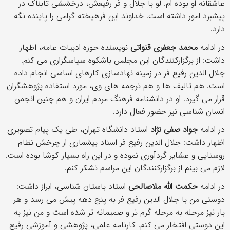
عاشقانه او بوده ام. لو با جلال و فر رفیعش، درخششی تابناک در
پیشبرد امور داشته است. خداوند این فرهیخته گرامی را پاینده نگه
دارد.
در ادامه
محمد جعفری قنواتی
نویسنده حوزه ادبیات عامه، اظهار
داشت: از برگزارکنندگان این مجلس باشکوه سپاسگزاری می کنم.
جلال الدین رفیع فر در زمینه نهادسازی کارهای اساسی انجام داده
است. هم تالیف ها و هم ترجمه های وی، مورد استفاده پژوهشگران
قرار می گیرد. او در دانشنامه فرهنگ مردم ایران و هم چنین انجمن
انسان شناسی نیز حضور فعال دارد.
در ادامه
جواد صفی نژاد
استاد دانشگاه تهران، طی یک پیام تصویری
اظهار داشت: جلال الدین رفیع فر اسناد بیشماری از چرخش نظام
روستایی و عشایر گردآوری نموده و در این راه بسیار کوشا بوده است.
لازم می بینم از برگزارکنندگان این مراسم تشکر کنم.
در ادامه
حکمت الله ملاصالحی
استاد باستان شناسی، ابراز داشت:
دوستی من با جلال الدین رفیع فر به پنج دهه پیش می رسد و هر
بار نیز مرحله به مرحله گرم تر و صمیمانه تر شده است و من نیز به
این دوستی افتخار می کنم. کارنامه علمی، پژوهشی و آموزشی رفیع