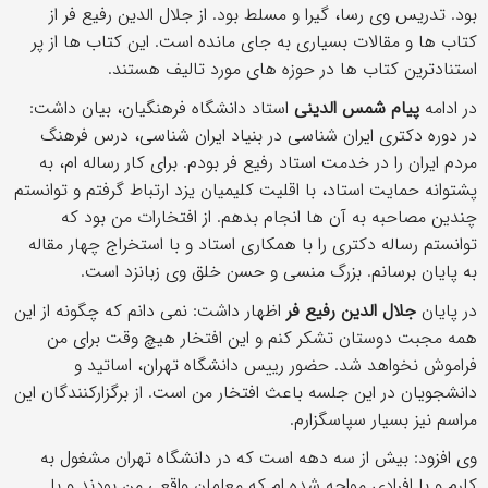
بود. تدریس وی رسا، گیرا و مسلط بود. از جلال الدین رفیع فر از
کتاب ها و مقالات بسیاری به جای مانده است. این کتاب ها از پر
استنادترین کتاب ها در حوزه های مورد تالیف هستند.
در ادامه
پیام شمس الدینی
استاد دانشگاه فرهنگیان، بیان داشت:
در دوره دکتری ایران شناسی در بنیاد ایران شناسی، درس فرهنگ
مردم ایران را در خدمت استاد رفیع فر بودم. برای کار رساله ام، به
پشتوانه حمایت استاد، با اقلیت کلیمیان یزد ارتباط گرفتم و توانستم
چندین مصاحبه به آن ها انجام بدهم. از افتخارات من بود که
توانستم رساله دکتری را با همکاری استاد و با استخراج چهار مقاله
به پایان برسانم. بزرگ منسی و حسن خلق وی زبانزد است.
در پایان
جلال الدین رفیع فر
اظهار داشت: نمی دانم که چگونه از این
همه مجبت دوستان تشکر کنم و این افتخار هیچ وقت برای من
فراموش نخواهد شد. حضور رییس دانشگاه تهران، اساتید و
دانشجویان در این جلسه باعث افتخار من است. از برگزارکنندگان این
مراسم نیز بسیار سپاسگزارم.
وی افزود: بیش از سه دهه است که در دانشگاه تهران مشغول به
کارم و با افرادی مواجه شده ام که معلمان واقعی من بودند و با