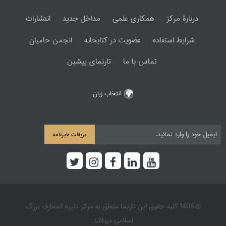
دربارۀ مرکز
همکاری علمی
مداخل جدید
انتشارات
شرایط استفاده
عضویت در کتابخانه
انجمن حامیان
تماس با ما
تارنمای پیشین
انتخاب زبان
دریافت خبرنامه
© 1405 کلیه حقوق این تارنما متعلق به مرکز دایره المعارف بزرگ
اسلامی میباشد