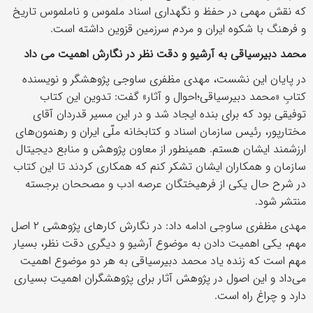
که نقش مهمی در حفظ و نگهداری اسناد ملموس و ناملموس تاریخ
و فرهنگ با شکوه ایران و مردم سرزمین قزوین داشته است.
محمد دبیرسیاقی به آرشیو و دقت نظر در نگارش اهمیت می داد
در پایان این نشست، مهدی مظفری ساوجی پژوهشگر و نویسنده
کتابِ «محمد دبیرسیاقی؛احوال و آثار» گفت: تدوین این کتاب
توفیقی بود که برای بنده ایجاد شد و در این مسیر قدردان آقای
مختارپور، رئیس سازمان اسناد و کتابخانه ملّی ایران و رهنمون‌های
ارزشمند ایشان هستم. همینطور از معاون پژوهش و منابع دیجیتال
سازمان و همکاران ایشان تشکر کنم که همکاری کردند تا این کتاب
در شرح حال یکی از فرهیختگان عرصه ادب و مصححان برجسته
منتشر شود.
مهدی مظفری ساوجی ادامه داد: در نگارش کارهای پژوهشی ۲ اصل
مهم، یکی اهمیت دادن به موضوع آرشیو و دیگری دقت نظر، بسیار
مهم است که زنده یاد محمد دبیرسیاقی به هر دو موضوع اهمیت
می‌داد و این اصول در پژوهش آثار برای پژوهشگران اهمیت بسیاری
دارد و چراغ راه است.