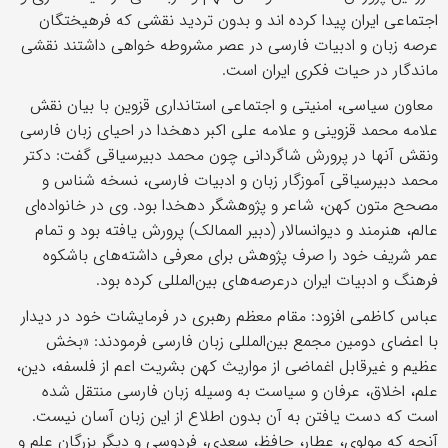
اجتماعی ایران پیدا کرده اند و بدون تردید نقشی که فرهیختگان
عرصه زبان و ادبیات فارسی در عصر مشروطه خواهی داشتند نقشی
ماندگار در حیات فکری ایران است.
معاون سیاسی، امنیتی و اجتماعی استانداری قزوین با بیان نقش
علامه محمد قزوینی و علامه علی اکبر دهخدا در احیای زبان فارسی
ونقش آنها در پرورش شاگردانی چون محمد دبیرسیاقی گفت: دکتر
محمد دبیرسیاقی آموزگار زبان و ادبیات فارسی، نسخه شناس و
مصحح متون کهن، شاعر و پژوهشگر دهخدا بود. وی در خانواده‌ای
عالم، هنرمند و دیوانسالار (دبیر الممالک) پرورش یافته بود و تمام
عمر شریف خود را صرف پژوهش برای معرفی داشته‌های باشکوه
فرهنگ و ادبیات ایران درعرصه‌های بین‌المللی کرده بود.
عباس کاظمی افزود: مقام معظم رهبری در فرمایشات خود در دیدار
با اعضای دومین مجمع بین‌المللی زبان فارسی فرمودند: «بخش
عظیم و غیرقابل اغماضی از مواریث کهن بشریت اعم از فلسفه، دین،
علم، اخلاق، عرفان و سیاست به وسیله زبان فارسی منتقل شده
است که دست یافتن به آن بدون اطلاع از این زبان آسان نیست.
آنچه که مولوی، عطار، حافظ، سعدی، فردوسی و دیگر بزرگان علم و