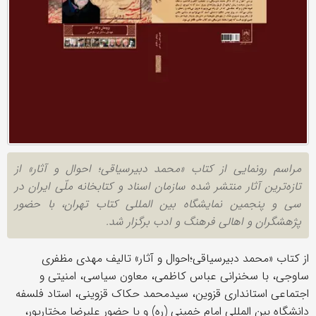
مراسم رونمایی از کتاب «محمد دبیرسیاقی؛ احوال و آثار» از
تازه‌ترین آثار منتشر شده سازمان اسناد و کتابخانه ملّی ایران در
سی و پنجمین نمایشگاه بین المللی کتاب تهران، با حضور
پژهشگران و اهالی فرهنگ و ادب برگزار شد.
از کتاب «محمد دبیرسیاقی؛احوال و آثار» تالیف مهدی مظفری
ساوجی، با سخنرانی عباس کاظمی، معاون سیاسی، امنیتی و
اجتماعی استانداری قزوین، سیدمحمد حکاک قزوینی، استاد فلسفه
دانشگاه بین المللی امام خمینی (ره) و با حضور علیرضا مختارپور،