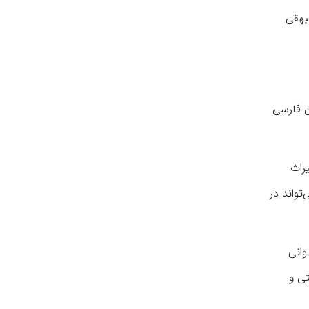
بیهقی
ن فارسی
راث
تواند در
وانی
ی و