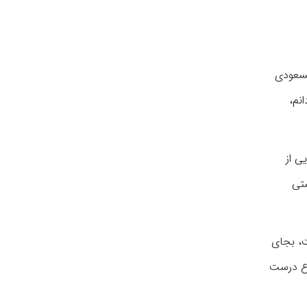
مسعودی
نم،
ی از
شتی
، بجای
ماع درست