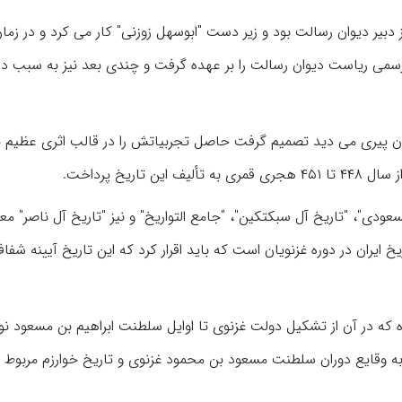
بیر دیوان رسالت بود و زیر دست "ابوسهل زوزنی" کار می کرد و در زما
نوی در ۴۴۰ هجری قمری به طور رسمی ریاست دیوان رسالت را بر عهده گرفت و چندی بعد نیز به سبب 
ران پیری می دید تصمیم گرفت حاصل تجربیاتش را در قالب اثری عظیم ب
ریخ پرداخت.
عودی"، "تاریخ آل سبکتکین"، "جامع التواریخ" و نیز "تاریخ آل ناصر" مع
خ ایران در دوره غزنویان است که باید اقرار کرد که این تاریخ آیینه شفا
ل سبکتکین در ۳۰ مجلد نگاشته شده که در آن از تشکیل دولت غزنوی تا اوایل سلطنت ابراهیم بن مسعود 
به وقایع دوران سلطنت مسعود بن محمود غزنوی و تاریخ خوارزم مربوط 