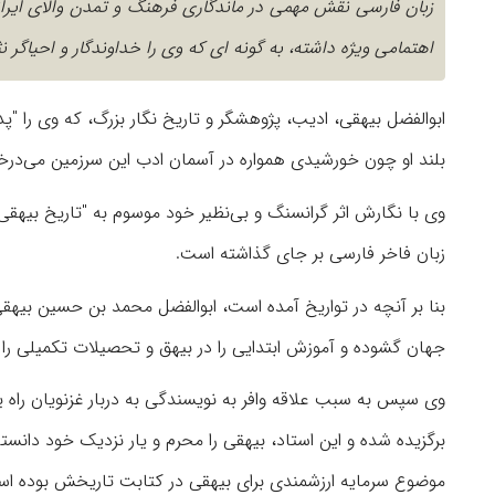
زبان فارسی نقش مهمی در ماندگاری فرهنگ و تمدن والای ایرانی
اهتمامی ویژه داشته، به گونه ای که وی را خداوندگار و احیاگر ن
ابوالفضل بیهقی، ادیب، پژوهشگر و تاریخ نگار بزرگ، که وی را "پ
بلند او چون خورشیدی همواره در آسمان ادب این سرزمین می‌در
وی با نگارش اثر گرانسنگ و بی‌نظیر خود موسوم به "تاریخ بیهقی"
زبان فاخر فارسی بر جای گذاشته است.
جهان گشوده و آموزش ابتدایی را در بیهق و تحصیلات تکمیلی را د
وی سپس به سبب علاقه وافر به نویسندگی به دربار غزنویان راه 
برگزیده شده و این استاد، بیهقی را محرم و یار نزدیک خود دانسته
موضوع سرمایه ارزشمندی برای بیهقی در کتابت تاریخش بوده ا