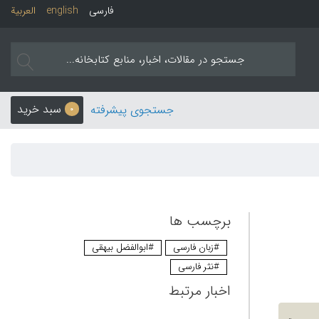
فارسی
english
العربیة
سبد خرید
جستجوی پیشرفته
0
برچسب ها
#زبان فارسی
#ابوالفضل بیهقی
#نثر فارسی
اخبار مرتبط