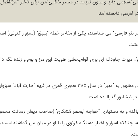
 اسلامی دارد و بدون تردید در مسیر مانایی این زبان فاخر "ابوالفضل 
ثر فارسی دانسته اند.
در نثر فارسی" می شناسند، یکی از مفاخر خطه "بیهق" (سبزوار کنونی) اس
خشد.
، میراث جاودانه ای برای قوام‌بخشی هویت این مرز و بوم و زنده نگه دا
بنا بر آنچه در تواریخ آمده است،‌ ابوالفضل محمد بن حسین بیهقی مشهور به "دبیر" در سال ۳۸۵ هجری قمری در قریه "حا
ر نیشابور گذرانیده است.
یافته و به دستیاری "خواجه ابونصر مُشکان" (صاحب دیوان رسالت محمو
، چنانکه اسرار و اخبار دستگاه غزنوی را با او در میان می گذاشته است و
ست.