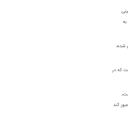
ینی
به
 شده،
ت که در
ست،
بور کند