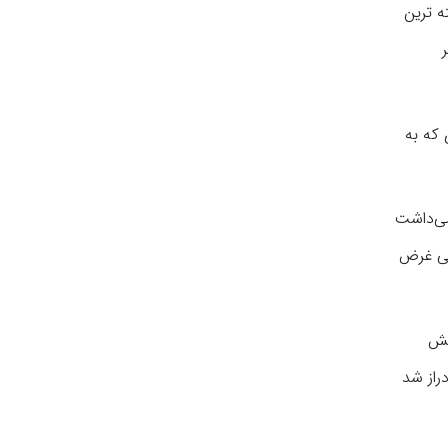
ه ترین
 که به
می‌داشت
بی غرض
بش
راز شد