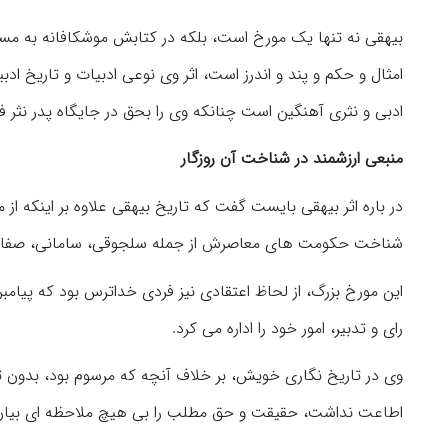
بیهقی نه تنها یک مورخ است، بلکه در کتابش موشکافانه به مسائ
امثال و حکم و پند و اندرز است، اثر وی نوعی ادبیات و تاریخ اد
ادبی و نثری آهنگین است چنانکه وی را بحق در جایگاه پدر نثر 
منبعی ارزشمند در شناخت آن روزگار
در باره اثر بیهقی بایست گفت که تاریخ بیهقی علاوه بر اینکه ا
شناخت حکومت های معاصرش از جمله سلجوقی، سامانی، صفا
این مورخ بزرگ، از لحاظ اعتقادی نیز فردی خداترس بود که پیامبر
رای و تدبیر، امور خود را اداره می کرد.
وی در تاریخ نگاری خویش، بر خلاف آنچه که مرسوم بود، بدون ت
اطاعت نداشت، حقیقت و حق مطلب را بی هیچ ملاحظه ای بیان ن