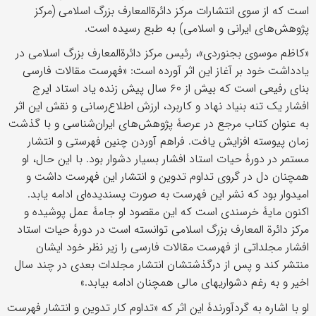
است که از سوی انتشارات مرکز دائرة‌المعارف بزرگ اسلامی (مرکز
پژوهش‌های ایرانی و اسلامی) به طبع رسیده است.
«کاظم موسوی بجنوردی»، رئیس مرکز دائرة‌المعارف بزرگ اسلامی در
یادداشت خود بر آغاز این اثر آورده است: «فهرست مقالات فارسی
بنای رفیعی است که بیش از ۶۰ سال پیش زنده یاد استاد ایرج
افشار یک تنه بنیاد نهاد و کاربرد، ارزش اطلاع‌رسانی و نقش این اثر
به عنوان کتاب مرجع در عرصۀ پژوهش‌های ایران‌شناسی و با گذشت
زمان پیوسته افزایش یافت. فراهم آوردن چنین فهرستی و انتشار
مستمر در دورۀ حیات استاد افشار بسیار دشوار بود. با این حال، او
همچنان دل در گروی تداوم تدوین و انتشار این فهرست داشت و
امیدوار بود که نشر این فهرست به صورت پسندیده‌ای ادامه یابد.
اکنون مایۀ خرسندی است که این مقصود او جامۀ عمل پوشیده و
مرکز دائرة المعارف بزرگ اسلامی توانسته است در دورۀ حیات استاد
افشار مجلداتی از فهرست مقالات فارسی را زیر نظر خود ایشان
منتشر کند و پس از درگذشتشان انتشار مجلدات بعدی در چند سال
اخیر و به رغم دشواری‎های مالی همچنان ادامه بیابد.»
او با اشاره به گردآورندۀ این اثر که «تداوم کار تدوین و انتشار فهرست