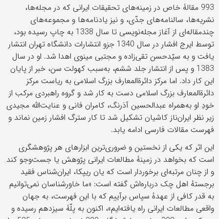
993 مقالۀ خاص در زمینه‌های تحقیقات ایرانی که در مجله‌ها،
نشریه‌ها، سالنامه‌های جدّی، و نیز یادنامه‌ها و مجموعه‌های
چندمقاله‌ای از آغاز مجله‌نویسی تا سال 1338 به چاپ رسیده بود،
توسط ایرج افشار در سال 1340 جزو انتشارات دانشگاه تهران انتشار
یافت و به سیّدحسن تقی‌زاده و مجتبی مینوی اهدا شد. او در سال
1383 و پس از انتشار جلد ششم، به‌سبب کهولت سن، خبر از پایان
این کار داد. اما مرکز دائرة‌المعارف بزرگ اسلامی به ریاست مرکز
دائرة‌المعارف بزرگ اسلامی دست به کار شد و گروه راهبردی مرکب از
خودِ او به‌همراه عبدالحسین آذرنگ، کامران فانی و عنایت‌الله مجیدی
زیر نظر ایران‌ناز کاشیان تشکیل شد تا کار سترگ افشار زمین نماند و
فهرست مقالات فارسی ادامه یابد.
این اثر که یکی از نخستین و ضروری‌ترین ابزارهای هر پژوهشگری
است که بخواهد در زمینۀ مطالعات ایرانی پژوهش یا جست‌وجو کند
و از چنان مرتبه‌ای برخوردار است که یان ریپکا، ایران‌شناس فقید
برجستۀ اهل چک درباره‌اش گفته است: «ما خاورشناسان نمی‌توانیم
به قدر کافی از عهدۀ سپاس برآییم که با این فهرست، به جهان
واقعی مطالعات ایرانی راه یافته‌ایم»، اکنون به پلّۀ سیزدهم رسیده و