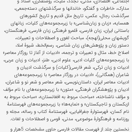
اجتماعی، اقتصادی، مدنی، تجدد، ملیت، روشنفکری، اسناد و
مدارک، خاطرات و گفتگو، خاندان‎ها و سرگذشت‎های دسته‌‎جمعی،
سرگذشت رجال، عکس، تاریخ ملل قدیم و تاریخ کشورهای
همسایه، «زبان و زبان‌شناسی» با زیرمجموعه‌های کلیات، زبان‎های
باستانی ایران، زبان فارسی، قلمرو فرهنگی زبان فارسی، فرهنگستان،
گویش‎های محلی(لهجه)، مباحث لغوی و اصطلاحات و تعبیرات،
دستور زبان و پژوهش‌‎های زبان شناسی، رسم‌الخط، شیوۀ املا،
اصلاح خط، مثال و تعبیرات و ترجمه، «ادبیات از آغاز تا روزگار معاصر»
با زیرمجموعه‌های کلیات ادبی، علوم ادبی، طنز، ادبیات و زبان عربی،
ادبیات و زبان ترکی، شعر فارسی(کلیات) و سرگذشت ادیبان و
شاعران (همگانی)، «ادبیات در روزگار معاصر» با زیرمجموعه‌های
ادبیات معاصر ایران، داستان‌نویسی، شعر معاصر و شعر نو و شاعران،
ادیبان و پژوهشگران فرهنگی، «متون» با زیرمجموعه‌های با نام مؤلف
و مؤلف ناشناخته، «مباحث مربوط به افغانستان»، «مباحث مربوط به
ازبکستان و تاجیکستان» و «نمایه‌ها» با زیرمجموعه‌های فهرستنامۀ
نام کسان، فهرستوارۀ جغرافیایی، فهرستنامۀ کتاب و رساله، مجله و
روزنامه و فرهنگوارۀ موضوعی، مدنی، قومی و اصطلاحات و لغات.
نخستین جلد از فهرست مقالات فارسی حاوی مشخصات 5هزار و