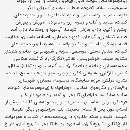
زیرمجموعه‌های کلیات، ادیان ایرانی، زردشت و آیین او، یهود،
مسیحیت، اسلام، تصوف، عرفان، فتوت و آئین‎های دیگر،
«قوم‌شناسی، مردم‌شناسی و علوم اجتماعی» با زیرمجموعه‌های
کلیات، عقاید و آداب و رسوم، زن و خانواده، آموزش و پرورش،
جشن و آئین، بازی، ورزش، شهرها، آبادی‎ها و روستاها، بازار، آب،
قنات، کشاورزی، گیاهان، کوچ و دامداری، افسانه، داستان، حکایت،
قصه، پزشکی عامیانه و وقف و وقف‎نامه، «هنر» با زیرمجموعه‌های
کلیات، صنایع دستی، موسیقی، تعزیه و شبیه‎خوانی، تئاتر و هنرهای
مشابه، سینما، خوشنویسی، نقاشی(نگارگری)، گرافیک، عکاسی،
مجسمه‌سازی و بافته و بافندگی(قالی، گلیم، زیلو، پوشاک)، سفال،
کاشی، فلزکاری، هنرهای لاکی و چوبی، مهر، جواهر، تسبیح، تخت،
نشان، درفش، موزه، نمایشگاه، مجموعه، معماری، شهرسازی،
باغ‌سازی و نگاره‎های نمادین، «جغرافیا» با زیرمجموعه‌های کلیات،
سفر و سفرنامه، جغرافیای تاریخی و تمدنی و قلمرو تاریخی ـ
فرهنگی ایرانی، «باستان شناسی» با زیرمجموعه‌های کلیات، پیش از
اسلام، دورۀ پس از اسلام، مسجد، ابنیه سرزمینهای دیگر، کلیسا،
کنیسه، کتیبه و سکه، «تاریخ» با زیرمجموعه‌های کلیات و عمومیات،
تاریخ‌نگاری، تاریخ‌نگاران، اسطوره، روابط تاریخی، تاریخ ایران، تاریخ