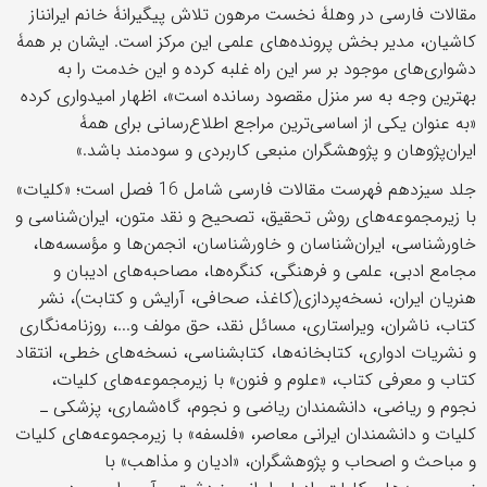
مقالات فارسی در وهلۀ نخست مرهون تلاش پیگیرانۀ خانم ایران‎ناز
کاشیان، مدیر بخش پرونده‌های علمی این مرکز است. ایشان بر همۀ
دشواری‎‌های موجود بر سر این راه غلبه کرده و این خدمت را به
بهترین وجه به سر منزل مقصود رسانده است»، اظهار امیدواری کرده
«به عنوان یکی از اساسی‌ترین مراجع اطلاع‌رسانی برای همۀ
ایران‌پژوهان و پژوهشگران منبعی کاربردی و سودمند باشد.»
جلد سیزدهم فهرست مقالات فارسی شامل 16 فصل است؛ «کلیات»
با زیرمجموعه‌های روش تحقیق، تصحیح و نقد متون، ایران‌شناسی و
خاورشناسی، ایران‌شناسان و خاورشناسان، انجمن‌ها و مؤسسه‌ها،
مجامع ادبی، علمی و فرهنگی، کنگره‌ها، مصاحبه‌های ادیبان و
هنریان ایران، نسخه‌پردازی(کاغذ، صحافی، آرایش و کتابت)، نشر
کتاب، ناشران، ویراستاری، مسائل نقد، حق مولف و...، روزنامه‌نگاری
و نشریات ادواری، کتابخانه‌‎ها، کتاب‎شناسی، نسخه‌های خطی، انتقاد
کتاب و معرفی کتاب، «علوم و فنون» با زیرمجموعه‌های کلیات،
نجوم و ریاضی، دانشمندان ریاضی و نجوم، گاه‌شماری، پزشکی ـ
کلیات و دانشمندان ایرانی معاصر، «فلسفه» با زیرمجموعه‌های کلیات
و مباحث و اصحاب و پژوهشگران، «ادیان و مذاهب» با