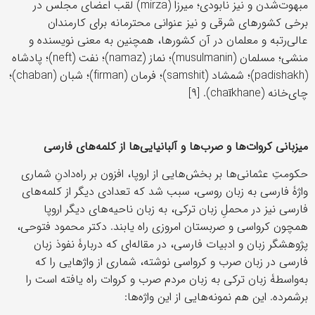
مبهوت‌شدن و نیز نابودی؛ میرزا (mirza) لقب اعضای مجلس در
برخی کشورهای شرقی و نیز عنوانی محترمانه برای کارمندان
عالی‌رتبه و معلمان در آن کشورها، همچنین به معنی نویسنده و
منشی؛ مسلمان (musulmanin)؛ نماز (namaz)؛ نفت (neft)؛ پادشاه
(padishakh)؛ شمشاد (samshit)؛ فرمان (firman)؛ شبان (chaban)؛
چای‌خانه (chaīkhane). [۹]
میزبانی کروات‌ها و صرب‌ها و آلبانیایی‌ها از کلمه‌های فارسی
حکومتِ عثمانی‌ها بر بخش‌هایی از اروپا، افزون بر راه‌دادنِ شماری
واژۀ فارسی به زبان روسی، سبب شد که تعدادی دیگر از کلمه‌های
فارسی نیز در محملِ زبان ترکی، به زبان ناحیه‌های دیگر اروپا
همچون کرواسی و صربستان امروزی راه یابند. دکتر محمود فتوحی،
پژوهشگر زبان و ادبیات فارسی، در مقاله‌ای که دربارۀ نفوذ زبان
فارسی در زبان صرب و کرواسی نوشته، شماری از واژهایی را که
به‌واسطۀ زبان ترکی به زبان مردم صرب و کروات راه یافته است را
برشمرده. این هم نمونه‌هایی از این واژه‌ها: