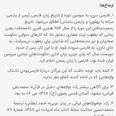
ارجاع‌ها
:
۱. فارسی دری، به سومین دوره از تاریخ زبان فارسی (پس از پارسی
میانه یا پهلوی؛ و پارسی باستان) اطلاق می‌شود. تاریخ
رسمیت‌یافتنِ این دوره را از سال ۲۵۴ هجری قمری دانسته‌اند؛ یعنی
زمانی که یعقوب لیث صفاری دستور داد که کارهای دیوانیِ حکومت
صفاریان و نیز مدیحه‌هایی که شاعران برای یعقوب می‌سرایند، به
جای تازی، به فارسی سروده شود. او با این کار، پس از حدود
دویست سال که زبانِ عربی، زبانِ اداری حکومت‌های نیابتیِ سرزمین
ایران شده بود، فارسی را زبانِ رسمی اعلام کرد.
۲. البته باید توجه داشت که این بزرگان دربارۀ فارسی‌بودنِ تک‌تکِ
واژه‌هایی که در ادامه آمده، اتفاق نظر ندارند.
۳. برای آگاهی بیشتر رک: «واژه‌های دخیل در قرآن»؛ محمدعلی
قربانی؛ مشهد: آستان قدس رضوی (ع)؛ ۱۳۸۸؛ ص ۸۶ به بعد.
۴. رک: «وام‌واژه‌های ایرانی در زبان عربی»؛ احمد تفضّلی؛ ترجمۀ
محمدحسین ساکت؛ مجلۀ کتاب ماه ادبیات؛ تیر ۱۳۸۸، شمارۀ ۲۷؛