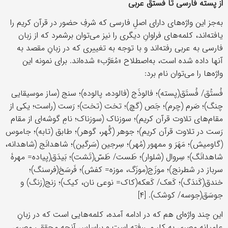
از پستۀ فارسی تا فستق عربی
به‌جز این واژه‌های دارای اصلِ فارسی که شرفِ حضور در قرآن کریم را
یافته‌اند، کلمه‌های فراوانِ دیگری را نیز می‌توان برشمرد که از زبان
فارسی به عربی رفته‌اند و با توجه به تغییری که در زبانِ مقصد به
آنها داده شده است، به‌اصطلاح «مُعَرَّب» شده‌اند. برای نمونه این
واژه‌ها را می‌توان نام برد:
فُستُق/ فُستَق(پسته)؛ فالوذَج (فالوده، پالوده)؛ سنج (ساز موسیقایی
چنگ)؛ صَرم (چرم)؛ جَص (گچ)؛ تخت (تخت)؛ رَست (راست؛ یکی از
مقام‌های تلاوت قرآن کریم)؛ سوزناک (سوزناک؛ نامِ گوشه‌ای از مقام
رَست در تلاوت قرآن کریم)؛ جوهر (گُهر، گوهر)؛ طابق (تابه)؛ جاموس
(گاومیش)؛ مَهَرَ و ممهور (مُهر)؛ سِرجین (سَرگین)؛ شاهدانَج (شاهدانه،
شاهدانَگ)؛ سِروال (شلوار)؛ طَست/ طَسّ(تَشت)؛ بَیدَق(پیاده= مهرۀ
سرباز در شطرنج)؛ موزَج(موزَگ، موزه= کفش)؛ فَرسَخ(فرسنگ)؛
خندق(کَندَگ)؛ کَعک/ کَعکه(کاک= نوعی نان، کیک)؛ زنج(زنگ) و
جوسَق(جوسه/ کوشک). [۴]
این چند واژه‌ای هم که در ادامه آمده، کلمه‌هایی است که در زبانِ
عامیانه‌ مصری به کار می‌رفته است و براساس آنچه محققی مصری