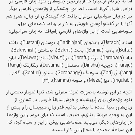
اما به جز نام «زنگبار» که از بارزترین جلوه‌های نفوذ زبان فارسی در
نواحی شرق آفریقا است، تعدادی چشمگیر از واژه‌های فارسیِ دیگر
نیز در زبان سواحیلی می‌توان یافت که گویندگانِ آن زبان، هنوز هم
آنها را در گفت‌وگوهای خویش به کار می‌برند. کلمه‌های ذیل،
نمونه‌هایی است از این واژه‌های فارسیِ راه‌یافته به زبان سواحیلی:
استاد (Ustadh)، بادنجان (Badhinjani)، بوستان (Bustani)، بافته
(Bafta)، بامیه (Bamia)، بخت (Bakhti)، بخشش (Bakhshish)،
برابر (Barabara)، برف (Barafu)، بز (Mbuzi)، بلوا (Beluwa)، ترازو
(Taraju)، دریچه (Dirisha)، دستمال (Dusumali)، رنگارنگ (Rangi
rangi)، زَر (Zari)، سرهنگ (Serahangy)، سنتور (Senturi)، گلابی
(mgulabi)، میز (Meza) و نمونه (Namna). [۱۳]
آنچه در این نوشته به‌صورت نمونه معرفی شد، تنها نمودار بخشی از
نفوذ واژه‌های زبانِ پُرپیشینه و خوش‌سابقۀ فارسی در شماری از
زبان‌های دنیا است؛ تا بیشتر بدانیم قدر زبانِ شیرینمان را و بیش از
این به وجود عزیزش بنازیم. طبیعی است که برای بررسی این واژه‌ها
در زبان‌های دیگر، می‌باید صفحه‌هایی بیش از این را سیاه کرد، که
این سیاهۀ محدود را مجال این کار نیست.