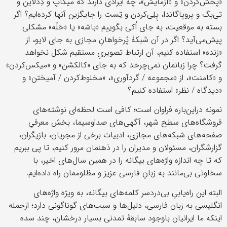
«پخش‌کردن» و «آزمایش»، چه ایرادی دارند که میکاپ و دِدلاین و
تی‌بگ و پروپاگاندا، پِلِی‌کردن و تِست را جایگزین آنها کرده‌ایم؟ اگر
بسته به موقعیت، به جای اُکی بگوییم «باشه» یا «حَلّه» مشکلی
پیش‌می‌آید؟ اگر در آن شبکۀ پُرخواهانِ مجازی به جای لایو، از
«زنده» استفاده کنیم، آن ارتباط تصویریِ مستقیم شکل نخواهد
گرفت؟ چرا زبانمان نمی‌چرخد که به جای «کالکشن» و «میکس‌کردن»
و «کامنت»، از «مجموعه / گردآوری»، «مخلوط‌کردن / آمیختن» و
«دیدگاه / نظر» استفاده کنیم؟
نمونه دراین‌باره فراوان است؛ کافی است لحظه‌ای نوشته‌های
فروشگاه‌های سطح شهر، آگهی‌های صداوسیما، بخش معرفیِ
صفحه‌های شبکه‌های مجازی، ادبیات برخی از مجریان، بازیگران،
گزارشگران، مسئولان و مدیران را در ذهنمان مرور کنیم، تا پی ببریم
که تا چه اندازه واژه‌های بیگانه را در همین سال‌های اخیر، با
سخاوتی بی‌مانند به زبانِ فارسی عزیز و مظلوممان راه داده‌ایم.
البته این راه‌یابیِ بی‌دردسر کلمه‌های بیگانه، به ویژه واژه‌های
انگلیسی به زبان فارسی، دلیل‌ها و سبب‌های گوناگونی دارد؛ ازجمله
اینکه ما ایرانیان باوجود سابقۀ تمدنی بسیار درخشان، چند سده