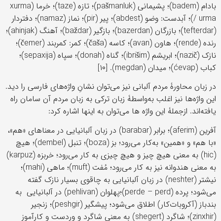
بادام (badem)؛ پشیمانی (pašmanluk)؛ تازه (taze)؛ خرما (xurma
/ urma)؛ آبدست: وضو (abdest)؛ پیر (pir)؛ نماز (namaz)؛ دفتردار
(tefterdar)؛ بازرگان (bazerdan)؛ بازگیر (baždar)؛ آهنگ (ahinjak)؛
رنده (rende)؛ هاون (avan)؛ کاسه (čaša)؛ کمر: کمربند (čemer)؛
نازک (nazič)؛ ابریشم (ibrišim)؛ گناه (donah)؛ سپاه (sepaxija)؛
کباب (ćevap)؛ میدان (megdan). [۱۰]
در زبان محاورۀ مردم آلبانی نیز می‌توان نشانِ واژه‌های فارسی را دید.
این واژه‌ها نیز اغلب به‌واسطۀ زبان ترکی به زبان مردم آن سامان راه
یافته‌اند. ازجملۀ این واژه ها می‌توان به اینها اشاره کرد:
آفرین (aferim)؛ برابر (barabar) در زبان آلبانیایی در معناهای «هم»،
«با هم» و «همین» به‌کار می‌رود؛ بز (boza)؛ تنبل (dembel)؛ هیچ
(hic) به معنی هیچ چیز و هیچ چیزی به کار می‌رود؛ خربزه (karpuz)
به معنی هندوانه نیز به کار می‌رود؛ مُفت (muft)؛ ماهی (mahi)؛
نیشتر (neshter) در زبان آلبانیایی به چاقوی بسیار نازک گفته
می‌شود؛ پرده (perde – perd)؛پهلوان (pehlivan) در آلبانیایی به
بندباز (آکروبات‌کار) اطلاق می‌شود؛ پیشگیر (peshgir)؛ زنجیر
(zinxhir)؛ شاگرد (shegert) به معنی شاگرد و وردست و کارآموز