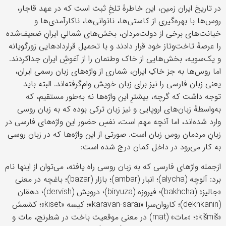
در تاریخ ایران زمین، این خاطرۀ تلخِ ثبت است که در عهد قاجار،
روس‌ها با بهره‌گیری از کاستی‌ها، ناتوانی‌ها، ناکارآمدی‌ها و
خیانت‌های برخی از دولت‌مردان، بخش‌های شمالیِ ایرانِ ضعیف‌شده
را عرصۀ تاخت‌وتاز خود قرار دادند و با تحمیل قراردادهایی زورگویانه
و یک‌سویه، بخش‌هایی از خاک وطنمان را از آغوشِ ایران جداکردند.
اما روس‌ها به جز خاکِ ایران، شماری از واژه‌های زبان رسمی ایران،
یعنی زبان فارسی را نیز برای زبان خویش وام‌گرفته‌اند. البته باید
توجه داشت که گرچه، بیشترِ این واژه‌ها نه به‌طور مستقیم، که
به‌واسطۀ زبان‌های اروپایی و نیز زبان ترکی بوده که به زبان روسی
وارد شده‌اند، اما آنچه مهم است، نفسِ حضور این واژه‌های فارسی در
زبانِ مردمان روس زبان است. صورتی از این واژه‌ها که در زبان روسی
به کار می‌رود در داخل کمان درج شده است:
ازجمله واژهای فارسی که به زبان روسی راه یافته، می‌توان از اینها نام
برد: آلوچه (alycha)؛ انبار (ambar)؛ بازار (bazar)؛ باغچه در معنی
«جالیز» (bakhcha)؛ فیروزه (biryuza)؛ درویش (dervish)؛ دهقان
(dekhkanin)؛ کاروان‌سرا «karavan-saraī»؛ کیسه «kiset»؛ کشمش
«kišmiš»؛ «مات» (mat) در معنی موقعیت باخت در شطرنج، مات و