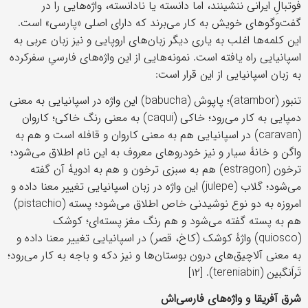
فوتبالِ ایرانی ننشینند، اما دانسته یا نادانسته، واژه‌هایی را در
گفت‌وگوهای خویش به کار می‌برند که دارای اصلی «پارسی» است.
این کلمه‌ها اغلب به یاری دیگر زبان‌های اروپایی و نیز زبان عربی به
اسپانیایی راه یافته است. نمونه‌هایی از این واژه‌های فارسیِ سفرکرده
به زبان اسپانیایی از این قرار است:
تنبور (atambor)؛ پاپوش (babucha) این واژه در اسپانیایی به معنی
دمپایی به کار می‌رود؛ خاکی (caqui) به معنی رنگ خاکی؛ کاروان
(caravan) در اسپانیایی هم به معنی کاروان و قافله است و هم به
واگن و خانۀ سیار و نیز خودروهای معروف به این نام اطلاق می‌شود؛
ترخون (estragon) هم به سبزی ترخون و هم به ادویۀ آن گفته
می‌شود؛ گلاب (julepe) این واژه در زبان اسپانیایی تغییر معنا داده و
امروزه به دو نوع نوشیدنی خاص اطلاق می‌شود؛ پسته (pistachio)
هم به پسته گفته می‌شود و هم رنگ مغز پسته‌ای؛ کوشک
(quiosco) واژۀ کوشک (کاخ، قصر) در اسپانیایی تغییر معنا داده و
به معنی آلاچیق‌های درون بوستان‌ها و نیز دکه و باجه به کار می‌رود؛
تَراَنگبین (tereniabin). [۱۲]
شرق آفریقا و واژه‌های فارسی‌اش