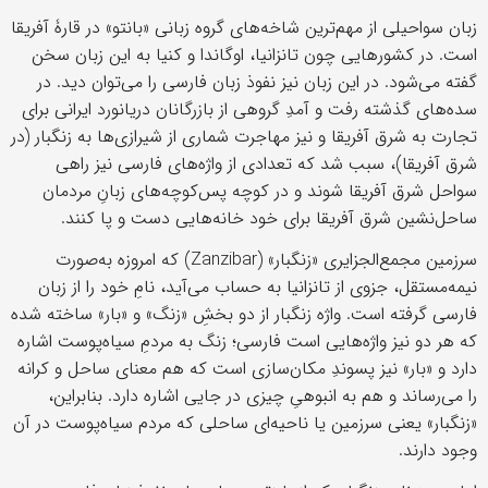
زبان سواحیلی از مهم‌ترین شاخه‌های گروه زبانی «بانتو» در قارۀ آفریقا
است. در کشورهایی چون تانزانیا، اوگاندا و کنیا به این زبان سخن
گفته می‌شود. در این زبان نیز نفوذ زبان فارسی را می‌توان دید. در
سده‌های گذشته رفت و آمدِ گروهی از بازرگانان دریانورد ایرانی برای
تجارت به شرق آفریقا و نیز مهاجرت شماری از شیرازی‌ها به زنگبار (در
شرق آفریقا)، سبب شد که تعدادی از واژه‌های فارسی نیز راهی
سواحل شرق آفریقا شوند و در کوچه‌ پس‌کوچه‌های زبانِ مردمان
ساحل‌نشین شرق آفریقا برای خود خانه‌هایی دست و پا کنند.
سرزمین مجمع‌الجزایری «زنگبار» (Zanzibar) که امروزه به‌صورت
نیمه‌مستقل، جزوی از تانزانیا به حساب می‌آید، نامِ خود را از زبان
فارسی گرفته است. واژه‌ زنگبار از دو بخشِ «زنگ» و «بار» ساخته شده
که هر دو نیز واژه‌هایی است فارسی؛ زنگ به مردمِ سیاه‌پوست اشاره
دارد و «بار» نیز پسوندِ مکان‌سازی است که هم معنای ساحل و کرانه
را می‌رساند و هم به انبوهیِ چیزی در جایی اشاره دارد. بنابراین،
«زنگبار» یعنی سرزمین یا ناحیه‌ای ساحلی که مردم سیاه‌پوست در آن
وجود دارند.