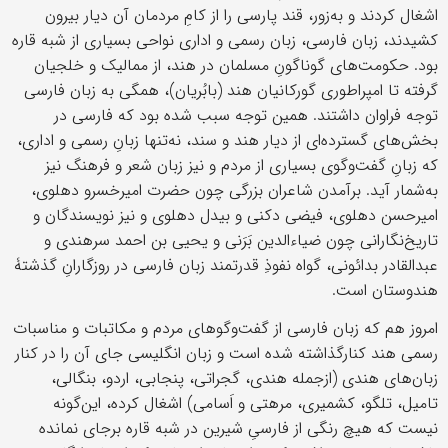
اشغال کردند و به‌زور، قند پارسی را از کامِ مردمان آن دیار بیرون
کشیدند، زبان فارسی، زبان رسمی و اداری نواحی بسیاری از شبه قاره
بود. حکومت‌های گوناگونِ مسلمان در هند، از ممالیک و خلجیان
گرفته تا امپراطوری گورکانیان هند (بابُریان)، همگی به زبان فارسی
توجه فراوان داشتند. همین توجه سبب شده بود که فارسی در
بخش‌های گسترده‌ای از دیار هند و سند، نه‌تنها زبانِ رسمی و اداری،
که زبانِ گفت‌وگوی بسیاری از مردم و نیز زبان شعر و فرهنگ نیز
به‌شمار آید. برآمدن شاعران بزرگی چون حضرت امیرخسرو دهلوی،
امیرحسن دهلوی، فیضی دکنی و بیدل دهلوی و نیز نویسندگان و
تاریخ‌نگارانی چون ضیاءالدین بَرَنی و یحیی بن احمد سرهندی و
عبدالقادر بدائونی، گواه نفوذِ قدرتمند زبان فارسی در روزگارانِ گذشتۀ
هندوستان است.
امروز هم که زبان فارسی از گفت‌وگوهای مردم و مکاتبات و مناسبات
رسمی هند کنارگذاشته شده است و زبان انگلیسی جای آن را در کنار
زبان‌های هندی (ازجمله هندی، گجراتی، پنجابی، اردو، بنگالی،
تامیل، تلگو، کشمیری، مرهتی و اَسامی) اشغال کرده، این‌گونه
نیست که هیچ رنگی از فارسیِ شیرین در شبه قاره برجای نمانده