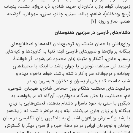
زمین‌دار، گواه، بازار، دکان‌دار، خرید، شادی، دَر، دروازه، تشت، پنجاب
(پنج رودخانه)، شلغم، پیاله، سینی، چاقو، سبزی، مهربانی، گوشت،
هندو، نماز و روزه. [۷]
دشنام‌های فارسی در سرزمین هندوستان
رواج‌یافتن یا همان «مُدشدنِ» ترجیح‌دادن کلمه‌ها و اصطلاح‌های
بیگانه بر واژه‌ها و تعبیرهای فارسی البته تنها به کاربردها و لایه‌های
رسمی، عادی، آشکار و مثبتِ زبان محدود نمی‌شود. اگر خوانندۀ
ارجمند این سیاهه، نوجوان یا جوان باشد یا اینکه با محیط‌های
جوانانه و نوجوانانه سر و کار داشته باشد، خواه، ناخواه دیده و
شنیده است که برخی از پسران و دخترانِ فارسی‌زبان، در
موقعیت‌های مختلف هنگام بروز احساس شادی، هیجان، شوخی،
غم، عصبانیت یا حتی هنگام دعواکردن، آن‌گاه که می‌خواهند به
دیگری یا حتی به خود ناسزا و دشنام بدهند، فحش‌هایی به زبانِ
بیگانه را بر زبان جاری می‌کنند. البته باید درنظر داشت که از یک‌سو
با رشد و گسترش روزافزونِ اشتیاق به یادگیری زبان انگلیسی در میان
جوانان و نوجوانان ایرانی در دو دهۀ اخیر؛ و از سوی دیگر با گسترش
اینترنت و آسانیِ دسترسی به فیلم‌های سینمایی و سریال‌ها و