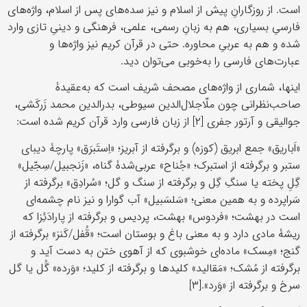
است. از روزگارانِ پیش از اسلام و نیز سده‌های پس از اسلام، واژه‌های
فارسیِ بسیاری، هم به زبانِ رسمی، علمی، فرهنگی و دینیِ تازی وارد
شده و هم به عربیِ محاوره. حتی در قرآن کریم نیز واژه‌ها و
عبارت‌های فارسی را به‌خوبی می‌توان دید.
اینها، شماری از واژه‌های مصحف شریف است که به‌عقیدۀ
صاحب‌نظرانی چون ملّاجلال‌الدین سیوطی، بدرالدین محمد زَرکَشی،
جوالیقی و آرتور جفری [۲] از زبان فارسی وارد قرآن کریم شده است:
«اَباریق» جمع ابریق (کوزه) و برگرفته از آبریز؛ «اِستَبرَق» پارچۀ دیبای
ستبر و برگرفته از استبرک؛ «جُناح» عربی‌شدۀ گناه، «زَنجبیل/سِجّیل»
گِلِ پخته یا سنگِ گِل و برگرفته از سنگ و گل؛ «سُرادِق» برگرفته از
سَراپرده و به همین معنی؛ «سَلسَبیل» آب گوارا و نیز نام چشمه‌ای
است در بهشت؛ «فردوس» بهشت، پردیس و برگرفته از پارادَئِزا که
ریشۀ مادی دارد و به معنی باغ و بوستان است؛ «قُفل/کَنز» برگرفته از
گنج؛ «مِسک» ماده‌ای خوشبوی که از آهوی ختن به دست آید و
برگرفته از مُشک؛ «مَقالید» کلیدها و برگرفته از کلید؛ «وَرده» گُل یا گل
سرخ و برگرفته از «وَرد».[۳]