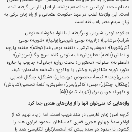
به نام محمد نورالدین عبدالمنعم نوشته، از اصل فارسی گرفته شده‌
است. این واژه‌ها اغلب در عهد حکومت عثمانی و از راه زبان ترکی به
زبانِ مردم مصر راه یافته است:
«بالاوه» نوعی شیرینی و برگرفته از باقلوا، «خوشاب» نوعی
شراب(خوشاب)؛ «زلابیه» نوعی شیرینی(زولبیا)؛ «شوربه» نوعی
آش(شوربا)؛ «طوشی» ترشی، «کفته» نوعی غذا(کوفته)؛ «بفته» پارچه
و قماش (بافته)؛ «طَربوش» فینه نوعی کلاه سرخ رنگ(سرپوش)؛
«اسطوانه» استوانه؛ «تَختروان» تخت روان؛ «جاروف» جاروب یا جارو؛
«کوز» کوزه؛ «شاکوش» چکش یا چاکوچ؛ «شَنطه» جامه‌دان؛ کیف
دستی(چنته= کیسۀ مخصوص درویشان)؛ «شنگل» چنگال قصابی
(چنگال، چنگل)؛ «بَس» کافی(بس)؛ «شوبش» کلمۀ تحسین(شاباش)
و «کهربا» جریان برق (کهربا، کاه‌رُبا)[۵]
واژه‌هایی که نمی‌توان آنها را از زبان‌های هندی جدا کرد
گرچه امروز زبان فارسی در هند غریب است، اما از یاد نبریم که از
اواخر سدۀ چهارم هجری قمری که سلطان محمود غزنوی هند را
گشود، تا حدود دو سده پیش که استعمارگران انگلیسی هند را