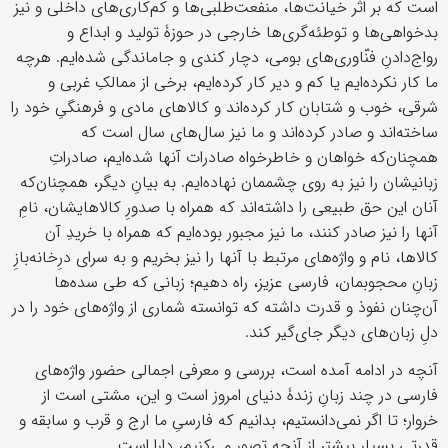
است که بر اثر خیانت‌ها، منفعت‌طلبی‌ها و کم‌کاری‌های داخلی و نیز
بدخواهی‌ها و توطئه‌گری‌ها خارجی در حوزۀ تولید و ابداع و
رواج‌دادنِ فنّاوری‌های بومی، دچار کندی و جاماندگی شده‌ایم. هرچه
ما کار نکرده‌ایم یا کم‌ و دیر کار کرده‌ایم، برخی از ممالکِ غربی و
شرقی، خوب و شتابان کار کرده‌اند و کالاهای مادی و فرهنگیِ خود را
ساخته‌اند و صادر کرده‌اند و ما نیز سال‌های سال است که
همچنان‌که خواهان و خاطرخواه صادرات آنها شده‌ایم، صادراتِ
زبانیشان را نیز به روی چشممان نهاده‌ایم. به بیانِ دیگر، همچنان‌که
آنان این حق طبیعی را داشته‌اند که همراه با صدورِ کالاهایشان، نامِ
آنها را نیز صادر کنند، ما نیز مجبور بوده‌ایم که همراه با خریدِ آن
کالاها، نام و واژه‌های مرتبط با آنها را نیز بخریم و به سرای درِخانه‌بازِ
زبانِ محجوبمان، فارسی عزیز، راه دهیم؛ زبانی که طی سده‌ها
آن‌چنان نفوذ و قدرت داشته که توانسته شماری از واژه‌های خود را در
دلِ زبان‌های دیگر جای‌گیر کند.
آنچه در ادامه آمده است، بررسی و معرفی اجمالی حضور واژه‌های
فارسی در چند زبانِ زندۀ دنیای امروز است و این، مشتی است از
خروار؛ تا اگر نمی‌دانستیم، بدانیم که فارسیِ ما ارج و قرب و سابقه‌ و
قدرتی بسیار بیشتر از آنچه تصور می‌کنیم، دارا است.