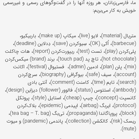
ما، فارسی‌زبانان، هر روزه آنها را در گفت‌وگوهای رسمی و غیررسمی
خویش به کار می‌بریم:
متریال (material)، لایو (live)، میکاپ (make up)، باربیکیو،
(barbecue)، اُکی (OK)، سِیوکردن (save)، دِدلاین (deadline)،
پلی‌کردن (play)، تست (test)، ریپورت‌کردن (report)، هات چاکلت
(hot chocolate)، تاچ پد (touch pad)، برند (brand) میکس‌کردن
(mix)، پلن (plan)، ادمین (admin)، فستیوال (festival)، اکانت
(account)، سیف (safe)، بیوگرافی (biography)، سرچ‌کردن
(search)، تایم (time)، کامنت (comment)، آنتی بادی
(antibody)، استتوس (status)، فالوور (follower) دیزاین (design)،
کانسپت (concept)، چیپ (cheap)، استایل (style)، پروتکل
(protocol)، ایربگ (airbag)، اپیدمی (epidemic)، بلاک‌کردن
(block)، پروپاگاندا (propaganda)، تی‌بگ (tea bag – T. bag)،
ریسک (risk)، کالکشن (collection)، پاندمی (pandemic) و میوت
(mute).