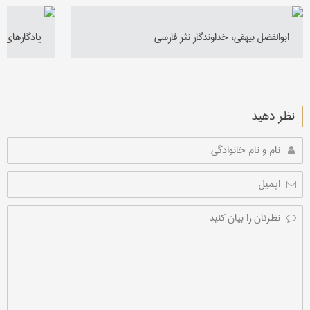
ابوالفضل بیهقی، خداوندگار نثر فارسی
یادگارهای ز
نظر دهید