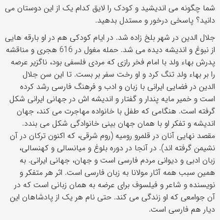
شما چگونه می اندیشید و کودک را لایق کدام یک از این دوستان می
دانید؟ پاسخی درخور و مستدل بدهید.
جلال الدین در شهر بلخ زاده شد. در ایام کودکی هم در او بارقه هایی
از نبوغ و اندیشه دیده می شد. حمله مغول در 616 هجری و مناقشه
پدرش بهاء ولد با امام فخر رازی که مردی فلسفی بود، ناگزیر عرصه
را بر بهاء ولد تنگ کرد و او رخت سفر بر بست. تا این سن جلال
الدین در فضایی ایرانی با زبان و ادب و فرهنگ فارسی رشد کرده
است و خمیر مایه پندار و گفتار و اندیشه اش در جهانی ایرانی شکل
گرفته است. هنگامی که طفل با خانواده مهاجرت می کند، جهان
اندیشه و تفکر او با همان جهان بینی خانوادگی شکل می بندد.
مقصد نهایی آنان در قلمرو رومیه (روم شرقی، که اکنون ترکان در آن
نشیمن گرفته اند). در آنجا در دوره بلوغ و میانسالی و کهنسالی،
زبان ادبی و دیوانی مردم فارسی است و جهان، جهانی ایرانی. به
همین سبب همه آثار مولانا به زبان فارسی است. اثر هر متفکر و
نویسنده و شاعر و فیلسوف برای عرضه به همان زبانی است که در
آن جوامعی که او زندگی می کند. حتی نام هر یک از پادشاهان این
دیار هم فارسی است.