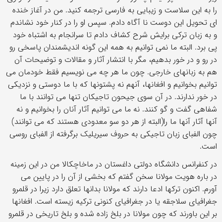
را به این سلاست و زیبایی به فارسی ترجمه کنید. من در آغاز خنده
ای تحویل این دوست نا آگاه دادم. سپس او را در کنار خود نشاندم
و به زبان ترکی برایش شرح کشاف دادم تا سرانجام به اشتباه خود
پی برد. البته ما نمی توانیم به همه این گونه اندیشمندان پاسخی رو
در رو و در خور بدهیم، مگر با انتشار آثار و مقالات و توضیحات آن
هم به زبانهای خارجی. چون ما هر چه می نویسیم فقط خودمان می
توانیم بخوانیم و افغانها، آنهم نه پشتونها که با ما دوستی و نزدیکی
در خور ندارند. در آن سوی جیحون تاجیکان تنها می توانند با ما
شفاهی گفت و گو کنند. نه ما می توانیم آثار آنان را بخوانیم و نه
آنها آثار آنها ما را(البته از هر دو سو معدودی هستند که می توانند)
چون الفبای زبان تاجیکی به حروف سیریلیک برگرفته از الفبای روسی
است.
در کنفرانس دانشگاه دولتی داغستان در ماخاچکالا من در این زمینه
در باره هویت مولانا سخن گفتم که بخشی از آن را در پایین می
آورم. اکنون ترکها ادعا دارند که مولانا بدانها تعلق دارد زیرا در قلمرو
جغرافیای سلاجقه یا در جغرافیای کنونی ترکیه زیسته است. افغانها
بر این باورند که چون مولانا در بلخ زاده شده و بلخ تاریخی در قلمرو