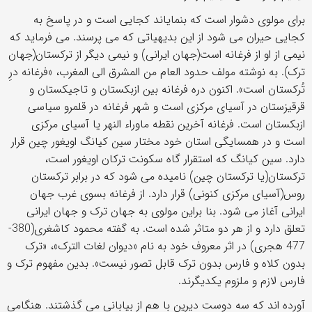
برای مولوی دشوار است که بنمایاند کجایی است و در پاسخ به
کجایی حیران می شود از این بدیهیاتی که می پرسند. می فرماید که
نیمی از او از فرغانه است(جهان ایرانی) و نیمی دیگر از ترکستان(جهان
ترک). به نوشته مولف حدود العام من المشرق الی المغرب، «فرغانه درِ
تُرکستان است». اکنون دره فرغانه بین ازبکستان و تاجیکستان و
قرقیزستان در آسیای مرکزی است و شهر فرغانه در قلمرو سیاسی
ازبکستان است. فرغانه آخرین نقطه ماوراء النهر یا آسیای مرکزی
است و در همسایگی استان خود مختار سین کیانگ اویغور چین قرار
دارد. سین کیانگ که استقرار گاه سکونت ترکان اویغور است،
ترکستان(یا ترکستان چین) نامیده می شود که در برابر ترکستان
روس(آسیای مرکزی کنونی) قرار دارد. از فرغانه بسوی غرب جهان
ایرانی آغاز می شود. بنا براین مولوی به جهان ترک و جهان ایرانی
تعلق دارد و از هر دو متاثر شده است. به گفته محمود کاشغری(380-
477 هجری) در اثر معروف خود به نام «دیوان لغات الترک»، «ترک
بدون کلاه و فارس بدون ترک قابل تصور نیست». بدین مفهوم ترک و
فارس لازم و ملزوم یکدیگرند.
آورده اند که سه دوست دیرین با هم از بیابانی می گذشتند. هنگامی