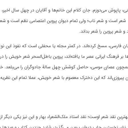
، پاپوش می‌دوزم. جان کلام این خانم‌ها و آقایان در چهل سال اخیر،‌ ت
شعر است و شعر ناب؛ ولی تمام دیوان پروین اعتصامی نظم است و شعر
شعر پروین را شعر بداند.
 زبان فارسی، مسخ کرده‌اند. در کمتر مجله یا محفلی است که نفوذ این ن
‌ها بر فرهنگ ایرانی عصر ما یافته‌اند، پروین باطل‌السحر شعر خویش را در ب
 همچون عصای موسی، حاصل کوشش چهل سالۀ جادوگران را می‌بلعد. خیل
ن پیروزی‌اند که این دخترک معصوم با شعر خویش، عملا تمام این نظریه‌ه
بهترین نقد شعر اوست؛ نقد استاد ملک‌الشعراء بهار و این نیز یکی دیگر از
شر نخستین چاپ دیوان پروین می‌گذرد، شاید چندین کتاب و صدها مق