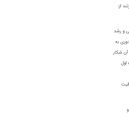
د از:
ی و رشد
وری به
 آن شکار
اول
اقیت
و