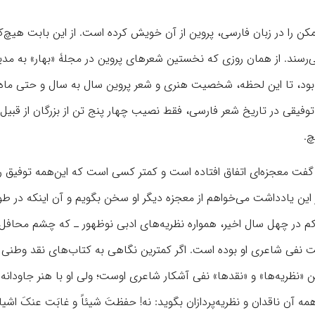
کن را در زبان فارسی، پروین از آن خویش کرده است. از این بابت هیچ‌کد
‌ر‌سند. از همان روزی که نخستین شعرهای پروین در مجلۀ «بهار» به مد
 بود، تا این لحظه، شخصیت هنری و شعر پروین سال به سال و حتی ماه 
صاعد هندسی بوده است و خواهد بود.۱ این چنین توفیقی در تاریخ شعر فارسی، فقط نصیب چهار پنج تن از بزرگان از
چ.
ن گفت معجزه‌ای اتفاق افتاده است و کمتر کسی است که این‌همه توفیق را
ر این یادداشت می‌خواهم از معجزه دیگر او سخن بگویم و آن اینکه در طو
 در چهل سال اخیر، همواره نظریه‌های ادبی نوظهور ـ که چشم محافل 
جهت نفی شاعری او بوده است. اگر کمترین نگاهی به کتاب‌های نقد وطنی 
ن «نظریه‌ها» و «نقدها» نفی آشکار شاعری اوست؛ ولی او با هنر جاودان
 آن ناقدان و نظریه‌پردازان بگوید: نه! حفظتَ شیئاً و غابَت عنکَ اشیاء