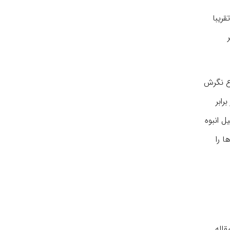
قریبا
وع نگرش
رابر
 انبوه
ا را
اله