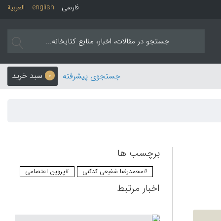
فارسی
english
العربیة
سبد خرید
جستجوی پیشرفته
0
برچسب ها
#محمدرضا شفیعی کدکنی
#پروین اعتصامی
اخبار مرتبط