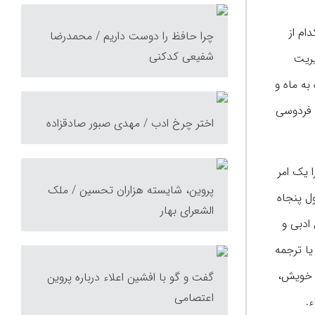
ام از
چرا حافظ را دوست داریم / محمدرضا
شفیعی کدکنی
یریت
به ماه و
 قبیل فردوسی
اختر چرخ ادب / مهدی صبور صادقزاده
 یک امر
پروین، شایسته هزاران تحسین / ملک
ل پنجاه
الشعرای بهار
ادبی و
یا ترجمه
ه خویش،
گفت و گو با افشین اعلاء درباره پروین
اعتصامی
.