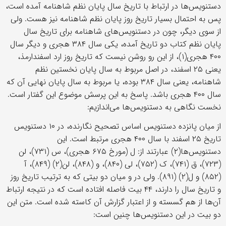
دستنویس‌ها در ارتباط با تاریخ سال پایان نظم شاهنامه آمده است،
پس به احتمال بسیار تاریخ روز پایان نظم شاهنامه نیز هست. ولی
از سوی دیگر، چون در دستنویس‌های شاهنامه برای تاریخ سال
پایان نظم کتاب دو تاریخ آمده، یکی سال ۳۸۴ هجری و دیگر سال
۴۰۰ هجری(۱)، از این رو روشن نیست که تاریخ روز ارد اسفندارمذ،
یعنی ۲۵ اسفند، در اصل مربوط به سال پایان نخستین نظم
شاهنامه، یعنی سال ۳۸۴ بوده، یا مربوط به سال پایان نهایی آن که
سال ۴۰۰ هجری باشد. پاسخ به این پرسش موضوع این گفتار است.
نخست نگاهی به دستنویس‌ها می‌اندازیم:
از میان پانزده دستنویس اساس تصحیح نگارنده، در ۱۰ دستنویس
تاریخ ۲۵ اسفند با سال ۴۰۰ هجری مرتبط است. این
دستنویس‌ها(۲) عبارتند از: ل (مورخ ۶۷۵ هجری)، س (۷۳۱)، لن
(۷۲۳)، ق (۷۴۱)، ک (۷۵۲)، لی (۸۴۰)، و (۸۴۸)، لن(۲) (۸۴۹)، آ
(۸۵۲) و ل(۲) (۸۹۱). ولی در و میان دو بیتی که به ترتیب تاریخ روز
و تاریخ سال را دارند، ۴۴ بیت فاصله افتاده است که در نتیجه ارتباط
آن‌ها از هم گسسته و از اعتبار گزارش آن کاسته شده است. متن این
دو بیت در این دستنویس‌ها چنین است: