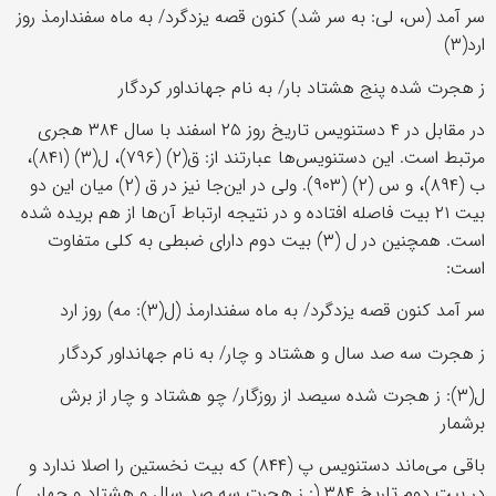
سر آمد (س، لی: به سر شد) کنون قصه یزدگرد/ به ماه سفندارمذ روز
ارد(۳)
ز هجرت شده پنج هشتاد بار/ به نام جهانداور کردگار
در مقابل در ۴ دستنویس تاریخ روز ۲۵ اسفند با سال ۳۸۴ هجری
مرتبط است. این دستنویس‌ها عبارتند از: ق(۲) (۷۹۶)، ل(۳) (۸۴۱)،
ب (۸۹۴)، و س (۲) (۹۰۳). ولی در این‌جا نیز در ق (۲) میان این دو
بیت ۲۱ بیت فاصله افتاده و در نتیجه ارتباط آن‌ها از هم بریده شده
است. همچنین در ل (۳) بیت دوم دارای ضبطی به کلی متفاوت
است:
سر آمد کنون قصه یزدگرد/ به ماه سفندارمذ (ل(۳): مه) روز ارد
ز هجرت سه صد سال و هشتاد و چار/ به نام جهانداور کردگار
ل(۳): ز هجرت شده سیصد از روزگار/ چو هشتاد و چار از برش
برشمار
باقی می‌ماند دستنویس پ (۸۴۴) که بیت نخستین را اصلا ندارد و
در بیت دوم تاریخ ۳۸۴ (: ز هجرت سه صد سال و هشتاد و چهار...)