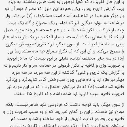
با این حال تقی‌زاده که گویا توجهی به لغت فرس نداشته، به ویژه
بیت گزارش تاریخ روز را، یکی هم به این دلیل که مصراع دوم آن دو
بار دیگر هم عینا در شاهنامه آمده است «مشکوک» (۷) می‌داند. ولی
در شاهنامه موارد دیگری نیز که تمامی یک مصراع و گاه یک بیت
چند بار در کتاب تکرار شده باشد باز هم هست، هر چند موارد اصیل
آن که کار قلم‌های بیگانه نیست، بسیار اندک و در یک اثر پنجاه هزار
بیتی اجتناب‌ناپذیر است. از سوی دیگر، ایراد تقی‌زاده پرسش دیگری
را مطرح می‌کند و آن این که آیا تکرار مصراع «به ماه سفندارمذ روز
ارد» در سه جای مختلف کتاب، دلیلی بر این نیست که ما در این‌جا
با ضرورت وزن و قافیه یا تکرار فرمولی در حماسه سر و کار داریم و نه
با گزارش یک تاریخ واقعی؟ گذشته از این سه مورد، در سه مورد
دیگر نیز واژه ارد با نام‌هایی چون سیاوخش گرد، شاپورگرد و یزدگرد
قافیه شده است (۸) که باز می‌توان احتمال داد که در این موارد نیز
ضرورت قافیه سبب کاربرد ارد شده باشد و نه تاریخ ۲۵ اسفند.
از سوی دیگر، باید توجه داشت که فردوسی تنها شاعر نیست، بلکه
مورخ نیز هست. از این رو گمان نمی‌رود که او به سبب ضرورت وزن و
قافیه برای وقایع کتاب، تاریخی از خود ساخته باشد و دست کم
می‌توان احتمال داد که آن یک موردی که شاعر از تاریخ روز پایان