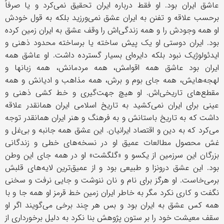
عاشق ایران بود. او فقط درباره ایران تحقیق نمی‌کرد و یا صرفاً
برحسب علاقه و تفنن به ایران عشق نمی‌ورزید بلکه به قول خودش
او همه وجودش را و همه زندگی‌اش را وقف عشق به ایران زمین کرده
بود. ایران دوستی او یک پیش ساخته یا برساخته محدود ذهنی و
ایدئولوژیک نبود بلکه دایره‌ای بسیار گسترده داشت. او عاشق همه
ایران بود عاشق همه اقوامش، همه مردمانش، همه زبانها و
لهجه‌هایش، همه جای بوم و برش، همه مذاهب و ادیانش و همه
مقطع‌های تاریخی‌اش. او هیچ جهت‌گیری و خط کشی ذهنی و
عینی برای ایران نمی‌کشید به تاریخ اسلامی ایران همانقدر علاقه
داشت که به تاریخ باستانش و به فرهنگ و هنر ایران همانقدر توجه
می‌کرد که به دین و اقتصاد ایرانیان. این عشق همه جانبه و بی‌غل و
غش محصول مطالعات عمیق او در نسخه‌های خطی و زندگانی
بزرگان این سرزمین از یکسو و «گلگشت» او در همه جای این وطن
بود. این عشق درونزا و طبیعی بود و از عمیق‌ترین لایه‌های قلبش
برمی‌خاست. او هرگز برای نام و نان ننوشت و جایی نرفت و سخنی
نگفت و کاری نکرد مگر به خاطر ایران زمین خط قرمز او همه جا و با
همه کس عشق به ایران بود و بس هر چند برخی می‌گویند اگر او
سقف معیشت خود را بر ستون پژوهش بنا نکرد به دلیل برخورداری از