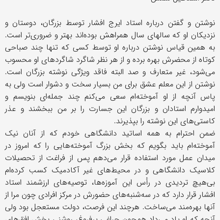
نوشتن و گفتن درباره استاد ایرج افشار توسط بزرگان، دوستان و
نزدیکان او که سالهای سال همراهش بوده‌اند بهتر و ضروری‌تر است.
به همین قیاس نوشتن درباره او توسط کسی که تنها چند صباحی
کوتاه از محضرش بهره برده و از هر نظر شاگرد شاگردهای او محسوب
می‌شود، غیر متعارف و صد البته فاقد ویژگی نوشته بزرگان است.
نوشتن از این معلم عشق برای من بسیار سخت و دشوار است ولی به
پاس آنچه از او آموخته‌ام سعی می‌کنم چند جمله‌ای بنویسم و
امیدوارم استادان و بزرگان این جسارت را بر من ببخشند و عذر
کاستی‌های این نوشته را بپذیرند.
ضمن احترام به همه اساتید دانشگاهی خودم که از آنان نیک
آموخته‌ام باید بگویم که بخش بزرگ آموخته‌هایی را که امروز در
میدان عمل مورد استفاده قرار می‌دهم پس از فراغت از تحصیلات
کلاسیک دانشگاهی و در محیط‌های غیر آکادمیک کسب کرده‌ام
بی‌هیچ تردیدی در رأس این آموزه‌ها، توصیه‌های ارزشمند استاد
افشار قرار دارد که در سه‌شنبه‌های حضورش در مرکز افرادی چون مرا از
آنها بهره‌مند می‌ساخت. هرچند این فرصت، دولت مستعجل بود ولی
آنچه که او یاد می‌داد همچون چراغی پرفروغ، روشنی بخش افق‌های