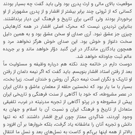
موقعیت بالای مالی و ارث پدری بود ولی باید گفت چه بسیار بودند
کسانی که از ثروتی چند برابر بیشتر از افشار و از پدری مشهورتر از او
برخوردار بودند ولی گامی برای تاریخ و فرهنگ این دیار برنداشتند.
بنابراین تردیدی نیست که محرک اصلی افشار در همه کارهایش
چیزی جز عشق نبود. آری صدای او سخن عشق بود و به همین دلیل
سخت دلنواز و خوش بود. این صدای خوش هرگز نخواهد مرد و
همچون یادگاری ماندگار در این گنبد دوّار خواهد ماند و بر جریده
عالم ثبت جاودانه خواهد شد.
دوست دارم در خاتمه چند نکته هم درباره وظیفه و مسئولیت ماً
بعد از رفتن استاد افشار بنویسم. باید گفت که اگر نیمه دلمان از رفتن
او تاریک و نگران است نیمه دیگر آن روشن و خندان است. زیرا بخت،
بسیار با ما یار بود که نخستین حلقه از معلمان عاشق و دانای ایران
در عصر مشروطه، که خود با آگاهی از سنت فرهنگی و تاریخی ایران
پیش از مشروطه و در پرتو آگاهی از تجربه مدرنیته در غرب، تلفیقی
متعادل از تاریخ و فرهنگ ایران و نسبت آن با اسلام و جهان به
وجود آوردند، شاگردی ممتاز چون ایرج افشار داشتند که نه تنها
دانش و تجربه آنان را عاشقانه یاد گرفت، بلکه خروارها بر آن افزود و
بالاتر از همه اینها بی‌کم و کاست به نسل‌های بعد و نسل ما انتقال