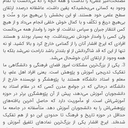
مصلحت‌آمیز علمی» را نداشت و همه آنچه را که می‌دانست با تمام
وجود به کسانی می‌بخشیدکه یقین داشت، عاشقانه درصدد ارتقای
سطح علمی خود هستند. او این بخشش را بی‌هیچ مزد و منّت و
بی‌هیچ دریغ و تکلّف و با کمال خوش خلقی انجام می‌داد و از هیچ‌
کس انتظار جبران و سپاس نداشت. او خود را وامدار همه می‌دانست
ولی کسی را وامدار خودش نمی‌پنداشت. چه بسیار بودند و هستند
افرادی که ایرج افشار آنان را از گمنامی خارج کرد و بالا کشید. او نه
تنها از این که قد شاگردانش از او بلندتر باشد ناراحت نمی‌شد بلکه با
همه وجود از ارتقای آنان خوشحال می‌شد.
3. یکی از بزرگ‌ترین مشکلات امروز فضای فرهنگی و دانشگاهی ما
تفکیک تدریجی آموزش و پژوهش است. یعنی افراد اهل علم، یا
معلم و استاد دانشگاه هستند یا پژوهشگر و نویسنده خارج از
دانشگاه، درحالی که در جوامع مدرن کسی که در مقام استاد به
دانشجویان آموزش می‌دهد، پیش از آن پژوهشگری برتر در حوزه
آموزشی‌اش است. او مأموریت دارد که حاصل آخرین یافته‌های
پژوهشی‌اش را به دانشجویان آموزش دهد. متأسفانه در جامعه ما
حداقل در حوزه تاریخ و فرهنگ تا حدودی این دو از هم تفکیک
شده‌اند. ایرج افشار یکی از بزرگ‌ترین نمادهای تلفیق آموزش و