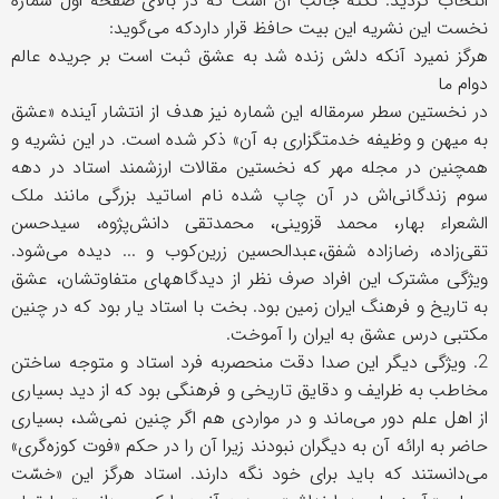
انتخاب گردید. نکته جالب آن است که در بالای صفحه اول شمارۀ
نخست این نشریه این بیت حافظ قرار داردکه می‌گوید:
هرگز نمیرد آنکه دلش زنده شد به عشق ثبت است بر جریده عالم
دوام ما
در نخستین سطر سرمقاله این شماره نیز هدف از انتشار آینده «عشق
به میهن و وظیفه خدمتگزاری به آن» ذکر شده است. در این نشریه و
همچنین در مجله مهر که نخستین مقالات ارزشمند استاد در دهه
سوم زندگانی‌اش در آن چاپ شده نام اساتید بزرگی مانند ملک
الشعراء بهار، محمد قزوینی، محمدتقی دانش‌پژوه، سیدحسن
تقی‌زاده، رضازاده شفق،عبدالحسین زرین‌کوب و ... دیده می‌شود.
ویژگی مشترک این افراد صرف نظر از دیدگاههای متفاوتشان، عشق
به تاریخ و فرهنگ ایران زمین بود. بخت با استاد یار بود که در چنین
مکتبی درس عشق به ایران را آموخت.
2. ویژگی دیگر این صدا دقت منحصربه فرد استاد و متوجه ساختن
مخاطب به ظرایف و دقایق تاریخی و فرهنگی بود که از دید بسیاری
از اهل علم دور می‌ماند و در مواردی هم اگر چنین نمی‌شد، بسیاری
حاضر به ارائه آن به دیگران نبودند زیرا آن را در حکم «فوت کوزه‌گری»
می‌دانستند که باید برای خود نگه دارند. استاد هرگز این «خسّت