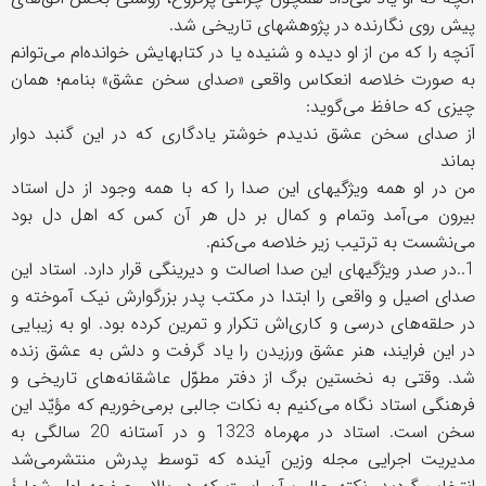
پیش روی نگارنده در پژوهشهای تاریخی شد.
آنچه را که من از او دیده و شنیده یا در کتابهایش خوانده‌ام می‌توانم
به صورت خلاصه انعکاس واقعی «صدای سخن عشق» بنامم؛ همان
چیزی که حافظ می‌گوید:
از صدای سخن عشق ندیدم خوشتر یادگاری که در این گنبد دوار
بماند
من در او همه ویژگیهای این صدا را که با همه وجود از دل استاد
بیرون می‌آمد وتمام و کمال بر دل هر آن کس که اهل دل بود
می‌نشست به ترتیب زیر خلاصه می‌کنم.
1..در صدر ویژگیهای این صدا اصالت و دیرینگی قرار دارد. استاد این
صدای اصیل و واقعی را ابتدا در مکتب پدر بزرگوارش نیک آموخته و
در حلقه‌های درسی و کاری‌اش تکرار و تمرین کرده بود. او به زیبایی
در این فرایند، هنر عشق ورزیدن را یاد گرفت و دلش به عشق زنده
شد. وقتی به نخستین برگ از دفتر مطوّل عاشقانه‌های تاریخی و
فرهنگی استاد نگاه می‌کنیم به نکات جالبی بر‌می‌خوریم که مؤیّد این
سخن است. استاد در مهرماه 1323 و در آستانه 20 سالگی به
مدیریت اجرایی مجله وزین آینده که توسط پدرش منتشرمی‌شد