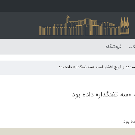
لات
فروشگاه
توده و ایرج افشار لقب «سه تفنگدار» داده بود
«سه تفنگدار» داده بود