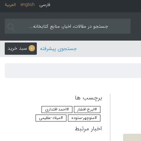
فارسی
english
العربیة
سبد خرید
جستجوی پیشرفته
0
برچسب ها
#ایرج-افشار
#احمد-اقتداری
#منوچهر-ستوده
#میلاد-عظیمی
اخبار مرتبط