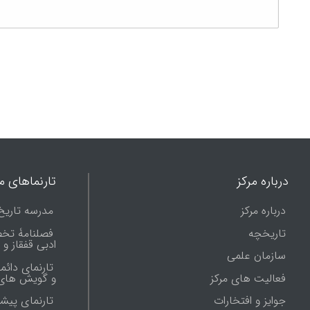
درباره مرکز
تارنماهای ما
درباره مرکز
مدرسه تاریخ
تاریخچه
فصلنامۀ تخ
ادبی قفقاز و
سازمان علمی
تارنمای دائم
فعالیت های مرکز
و گویش های 
جوایز و افتخارات
تارنماى پيش