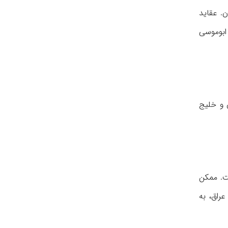
ن. عقاید
ابوموسی
ن و خلیج
ت. ممکن
راق، به