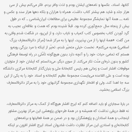
کتابها، اسناد، عکسها و نامه‌های ایشان بودم و لذت وافر بردم. فکر می‌کنم بیش از سی
هزار جلد و شاید هم بیشتر کتاب داشت، همراه با هزاران و بلکه دهها هزار سند و عکس و
نامه ــ همۀ آنها نمایشگر مجموعۀ عظیمی برای مطالعات ایران‌شناسی ـ که در طول
بیش از پنجاه سال جمع‌آوری کرده بود. قبلاً شنیده بودم که همت و علاقه‌ای عجیب به
گرد آوردن کتاب بخصوص کتب کمیاب و نایاب دارد. و از این‌رو، در شگفت شدم وقتی به
من گفت: «همۀ اینها را از من بپذیرید، اینها را به مرکز شما (مرکز دائرةالمعارف بزرگ
اسلامی) هدیه می‌کنم». نخست خیلی متحیّر شدم، تحیّر از اینکه با مرد بزرگی روبه‌رو
هستم که تمامی حیات خود را و آنچه دارد بدون هیچ‌گونه تأمّلی در راه توسعۀ فرهنگی
کشور و بدون ذره‌ای منّت نثار می‌کند. از سوی دیگر، می‌دانستم که ایشان خود از متولیان
موقوفات افشار است و زمانی هم رئیس کتابخانۀ ملی و بنیان‌گذار کتابخانۀ مرکزی دانشگاه
بوده است و علی القاعده می‌بایست مجموعۀ عظیم کتابخانه و اسناد خود را به یکی از این
سه جا اهدا کند، ولی او افتخار نگهداری مجموعۀ گرانبهای خود را به مرکز دائرةالمعارف
بزرگ اسلامی بخشید.
در بارۀ سجایای او باید اضافه کنم که ایرج افشار هیچ‌گاه از کمک به مرکز دائرةالمعارف،
نه فقط دریغی نداشت که همیشه و در همۀ طرحهای پژوهشی این مرکز بهترین مشاور
اینجانب و همۀ استادان و پژوهشگران بود و در ضمن بر همۀ فعالیتها و برنامه‌های
کتابخانه‌ای و اسنادی این مرکز نظارت داشت شادروان استاد ایرج افشار افزون بر اینکه