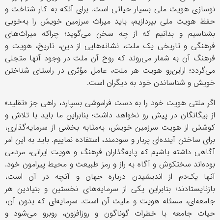
نوسازی هویت ملی بسیار حیاتی است. برای آنکه به کار شناخت و
حفظ هویت ملی بپردازیم، باید میراث سرزمین خویش را به‌خوبی
بشناسیم و بدانیم که از چه سخن می‌گوید؛ چراکه میراث‌های
فرهنگی و تاریخی یک ملت، نشانه‌هایی از دین، تاریخ، هویت و
فرهنگ آن به شمار می
روند که روح آن ملت در وجود آنها متجلی
می‌گردد؛ ازاین‌رو هویت هر ملت، عامل مؤثری در راستای شناختن
خویش و شناساندن خود به دیگران است.
اگر ملتی هویت خود را به دست فراموشی بسپارد، راهی جز «تقلید»
از بیگانگان در پیش رو نخواهد داشت؛ بنابراین ما باید با تلاش و
کوشش از هویت سرزمین خویش، به‌مثابه بخشی از سرمایه‌گذاری،
برای ساختن آینده‌ای پربار و سودمند، استفاده نماییم. باید به این امر
آگاهی داشته باشیم که پایه
گذاران فرهنگ و هویت ایرانی، مردمی
بوده‌اند سختکوش و آگاه به راز و رمز طبیعت و محیط پیرامون خود.
آنها یک‌دم از اندیشیدن درباره جهان و آنچه در آن است،
بازنایستادند؛ بنابراین یکی از سرمایه‌های نخستین و بنیادین هر
جامعه‌ای، مسئله هویت و ملیت آن است. سرمایه‌ای که بدون آن،
حیات جامعه با خطرات گوناگون و روزافزون، روبرو می‌شود و