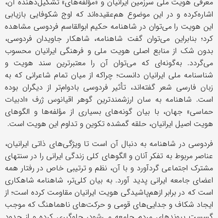
معرفی هویت ملی سرزمین ایرانیان و «مؤلفه‌های» تشکیل‌دهنده آن،
اشاره‌کرده‌ و در این موضوع هم‌عقیده‌اند که اوج شکوفایی بازیابی
این هویت را می‌توان در شاهنامه حکیم ابوالقاسم فردوسی مشاهده
کرد؛ بنابراین می‌توان گفت شاهنامه، شاهکار جاویدان فردوسی،
بدون شک از منابع اصلی هویت ملی و فرهنگی ایرانیان محسوب
می‌گردد. به‌گونه‌ای که می‌توان آن را معتبرترین سند هویت و
شناسنامه ملی ایرانیان دانست؛ چراکه از میان تمام شاعرانی که به
زبان فارسی شعر گفته‌اند، تأثیر فردوسی بادوام‌تر از دیگران بوده
است. شاهنامه به سان ارزشمندترین گوهر اقیانوس ژرف «ادبیات
حماسی» جهان، با بیان گونه‌های بسیاری از مؤلفه‌ها و الگوهای
هویت اصیل ایرانیان، حلقه گمشده تکوین و تداوم این هویت است.
فردوسی در شاهنامه به دنبال آن است تا ویژگی
های ذاتی ایرانیان،
عناصر مربوط به تفکر آنان و الگوهای کلی زندگی ایرانی را در سنتهای
مشترک اجتماعی گردآورد و با آن، نظم و ترتیبی خاص در رفتار همه
اعضای جامعه ایرانی پدید آورد. به بیان کلی‌تر، شاهنامه شاهکاری
است که در برابر ازهم‌پاشیدگی هویت ایرانیان مقاومت کرده است؛ از
ایجاد شکاف و جدایی‌های قومی و حرکت‌های ناهماهنگ که موجب
گسست پیوندهای مردم جامعه می‌شود، جلوگیری کرده و از حدود