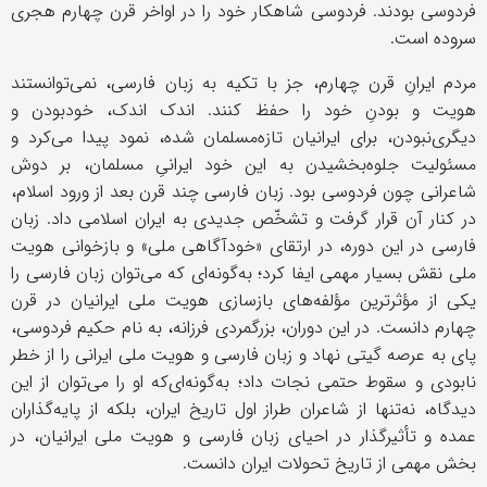
فردوسی بودند. فردوسی شاهکار خود را در اواخر قرن چهارم هجری
سروده است.
مردم ایرانِ قرن چهارم، جز با تکیه به زبان فارسی، نمی‌توانستند
هویت و بودنِ خود را حفظ کنند. اندک اندک، خودبودن و
دیگری‌نبودن، برای ایرانیان تازه‌مسلمان شده، نمود پیدا می‌کرد و
مسئولیت جلوه‌بخشیدن به این خود ایرانیِ مسلمان، بر دوش
شاعرانی چون فردوسی بود. زبان فارسی چند قرن بعد از ورود اسلام،
در کنار آن قرار گرفت و تشخّص جدیدی به ایران اسلامی داد. زبان
فارسی در این دوره، در ارتقای «خودآگاهی ملی» و بازخوانی هویت
ملی نقش بسیار مهمی ایفا کرد؛ به‌گونه‌ای که می‌توان زبان فارسی را
یکی از مؤثرترین مؤلفه‌های بازسازی هویت ملی ایرانیان در قرن
چهارم دانست. در این دوران، بزرگمردی فرزانه، به نام حکیم فردوسی،
پای به عرصه گیتی نهاد و زبان فارسی و هویت ملی ایرانی را از خطر
نابودی و سقوط حتمی نجات داد؛ به‌گونه‌ای‌که او را می‌توان از این
دیدگاه، نه‌تنها از شاعران طراز اول تاریخ ایران، بلکه از پایه‌گذاران
عمده و تأثیرگذار در احیای زبان فارسی و هویت ملی ایرانیان، در
بخش مهمی از تاریخ تحولات ایران دانست.