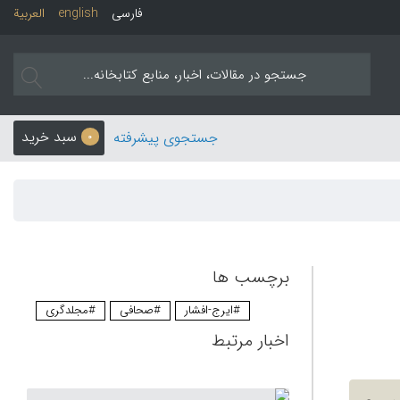
فارسی
english
العربیة
سبد خرید
جستجوی پیشرفته
0
برچسب ها
#ایرج-افشار
#صحافی
#مجلدگری
اخبار مرتبط