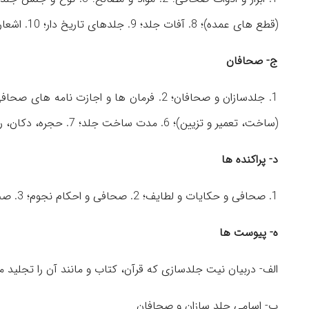
(قطع های عمده)؛ 8. آفات جلد؛ 9. جلدهای تاریخ دار؛ 10. اشعار تفننی دربارۀ جلد.
ج- صحافان
(ساخت، تعمیر و تزیین)؛ 6. مدت ساخت جلد؛ 7. حجره، دکان، راسته و بازار صحافان؛ 8. آداب صحافی؛ 9. شهرآشوب صحافان.
د- پراکنده ها
1. صحافی و حکایات و لطایف؛ 2. صحافی و احکام نجوم؛ 3. صحافی و وقف.
ه- پیوست ها
الف- دربیان نیت جلدسازی که قرآن، کتاب و مانند آن را تجلید م
ب- اسامی جلد سازان و صحافان