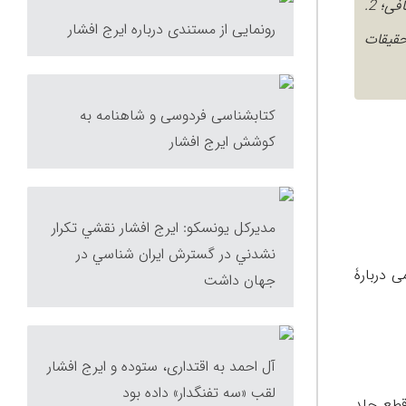
چکیده: این مقاله مشتمل بر پنج بخش و هر یک به چند قسمت و به ترتیب زیر می باشد: الف- کلیات 1. نگاه عمومی: از ورّاقی تا صحّافی؛ 2.
رونمایی از مستندی درباره ایرج افشار
ی ایرانیان با صحافی فرنگی؛ 4. متون و رسائل قدیمی دربارۀ جلد سازی و صحافی؛ 5. تحقیقات
کتابشناسی فردوسی و شاهنامه به
کوشش ایرج افشار
مديرکل يونسکو‌: ايرج افشار نقشي تکرار
نشدني در گسترش ايران شناسي در
حافی فرنگی؛ 4. متون و رسائل قدیمی دربارۀ
جهان داشت
آل احمد به اقتداری، ستوده و ایرج افشار
لقب «سه تفنگدار» داده بود
 2. مواد و مصالح؛ 3. نوع و جنس جلد؛ 4. اعمال جلدسازان؛ 5. متعلقات جلد؛ 6. انواع نقوش و طرح ها؛ 7. قطع جلد