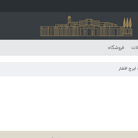
لات
فروشگاه
یرج افشار