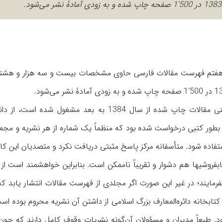
جلد هفتم فهرست مقالات فارسی حاوی مشخصات بیست و سه هزار و هشت
چون بخش علمی این دائره‌المعارف به گردآوری جلد هشتم یعنی مقالات چاپ شده از سال 1384 به بعد مشغو
ا بطور کتبی درخواست شده بود که منظماً یک شماره از هر نشریه و مج
 استفاده شود. متأسفانه مرکز پاسخ مثبتی دریافت نکرد و متصدیان این کار
ابفروشیها هم دشوار و تقریباً ناممکن است. بنابراین خواهشمند است از
مایند؛ در غیر این صورت اگر مجلدی از فهرست مقالات انتشار یابد که
ابخانه دائره‌المعارف بزرگ اسلامی از داشتن آن نشریه محروم بوده ا
. طبعاً مدیران و مسؤولان آن‌گونه نشریات وقوف کامل دارند که چون 