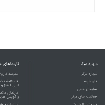
درباره مرکز
تارنماهای ما
درباره مرکز
مدرسه تاریخ
تاریخچه
فصلنامۀ تخ
ادبی قفقاز و
سازمان علمی
تارنمای دائم
فعالیت های مرکز
و گویش های 
جوایز و افتخارات
تارنماى پيش