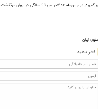
بزرگمهردر دوم مهرماه ۱۳۸۶در سن 95 سالگی در تهران درگذشت.
منبع: ایران
نظر دهید