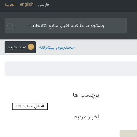
فارسی
english
العربیة
سبد خرید
جستجوی پیشرفته
0
برچسب ها
#جلیل-مجتهد-زاده
اخبار مرتبط