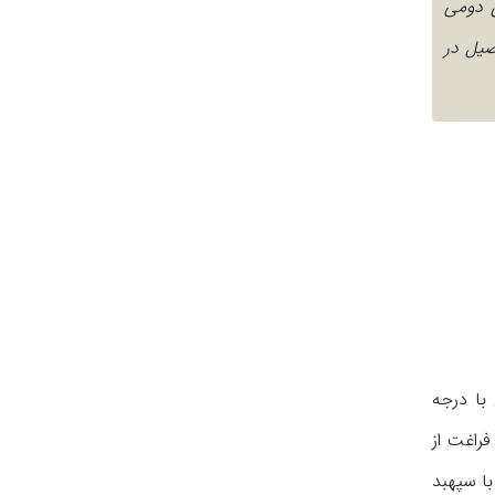
وان دومی
صیل در
فسری با درجه
راغت از
انتظامی قضات و بعداً رئیس اداره غله و نان شد. پس از کودتای ۲۸ مرداد با سپهبد