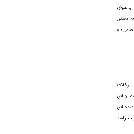
ه‌عنوان
ه دستور
ظامی» و
 برخلاف
م. و این
یده این
وم خواهد