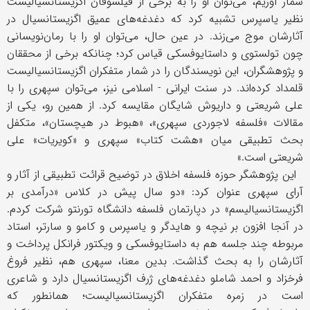
شمار آوریم، می‌توان او را به برخی از فیلسوفان اگزیستانسیالیست
نظیر یاسپرس تشبیه کرد که دغدغه‌های عمیق اگزیستانسیال در
آثارشان موج می‌زند. در عین حال، می‌توان او را با رمان‌نویسانی
چون تولستوی و داستایوفسکی قیاس کرد؛ چنانکه برخی از محققان
و پژوهشگران، این نویسندگان را در شمار متفکران اگزیستانسیالیست
قلمداد کرده‌اند. در سنت ایرانی - اسلامی نیز، می‌توان سپهری را با
علی شریعتی و داریوش شایگان مقایسه کرد. از همین رو، یکی از
مقالات «فلسفه لاجوردی سپهری»، «هبوط در هیچستان»، متکفل
بحث تطبیقی میان «هشت کتاب» سپهری و «کویریات» علی
شریعتی است.»
این پژوهشگر حوزه فلسفه اخلاق در توضیح قرائت تطبیقی از آثار و
آرای سپهری عنوان کرد: «دو سال پیش در کلاس «درآمدی بر
اگزیستانسیالیسم» در دپارتمان فلسفه دانشگاه تورنتو شرکت کردم.
در آنجا افزون بر نیچه و هایدگر و یاسپرس و کامو و سارتر، استاد
مربوطه چند جلسه هم به داستایوفسکی و ویکتور فرانکل پرداخت و
آثارشان را به بحث گذاشت. بدین معنا، سپهری هم، نظیر فروغ
فرخزاد و احمد شاملو دغدغه‌های ژرف اگزیستانسیال دارد و شاعری
است در زمره متفکران اگزیستانسیالیست؛ همانطور که