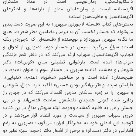
داستایوفسکی، رمان‌نویسی است در عداد متفکران
اگزیستانسیالیست و رمان‌هایش مملو از بارقه‌ها و اخگرهای
اگزیستانسیل و عافیت‌سوز است.»
بخش‌های کتاب «فلسفه لاجوردی سپهری» به این صورت دسته‌بندی
می‌شوند که جستار نخست آن به بررسی مضامین دفتر شعر «ما هیچ
ما نگاه» سپهری می‌پردازد و نویسنده از «فلسفه‌ای که لاجوردی رنگ
است» سراغ می‌گیرد. سپس در جستار دوم، تصویری از احوال و
تجارب اگزیستانسیال سهراب ارائه می‌کند که در دفتر شعر «زندگی
خواب‌ها» آمده است. بازخوانی تطبیقی میان «کویریات» دکتر
شریعتی و «هشت کتاب» سپهری در جستار سوم با عنوان «هبوط در
هیچستان» آمده است و بر مفاهیم «عشق»، «عدم»، «تنهایی»،
«آرامش سرد»، و «ترس‌انگیز بودن هستی» تأکید دارد. دباغ، شریعتی
و سپهری را در زمره سالکان مدرنی قلمداد می‌کند که در جهان راز
زدایی شده کنونی همچنان دلمشغول ساحت قدسی‌اند و در پی
جستن راهی به «اقلیم گمشده وجود». البته سروش دباغ در این کتاب
دوری سهراب سپهری از سیاست را مورد انتقاد قرار می‌دهد و در
توجیه این ادعای خود به «خبرنگار ایران» می‌گوید: «سپهری به رغم
اشاراتی در دفتر «مسافر» و برخی از اشعار دفتر «حجم سبز» نظیر «و