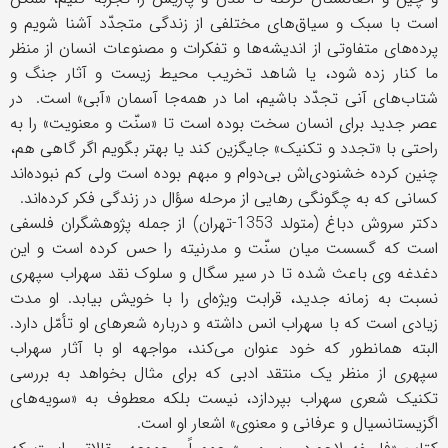
است با سبک و سیاق‌های مختلفی از زندگی متجدّد آشنا شویم و
پرده‌های متفاوتی از اندیشه‌ها و تفکرات و مصنوعات انسان از منظر
ما کنار زده شود، یا شاهد تخریب محیط زیست و آثار جنگ و
شتاب‌های آنی تجدّد باشیم، اما در همه‌جا آسمان «آبی» است. در
عصر جدید برای انسان سخت بوده است تا «سنّت و معنویت» را به
راحتی با «تجدد و تکنیک» جایگزین کند یا بهتر بگویم اگر گاهی هم،
چنین کرده‌ خشنودی‌اش بی‌دوام و مبهم بوده است ولی کم نبوده‌اند
کسانی که به چگونگی رهایی از مرحله سؤال در زندگی فکر کرده‌اند.
دکتر سروش دباغ (متولد 1353-تهران) از جمله پژوهشگران فلسفی
است که گسست میان سنّت و مدرنیته را حس کرده است و این
دغدغه وی باعث شده تا در سیر سگال و سلوک نقد سهراب سپهری
نسبت به زمانه جدید، قرابت ویژه‌ای را با خویش بیابد. او مدت
زیادی است که با سهراب انس داشته و درباره شعرهای او تأمّل دارد.
البته هما‌نطور که خود عنوان می‌کند، مواجهه او با آثار سهراب
سپهری از منظر یک منتقد ادبی که برای مثال بخواهد به بررسی
تکنیک شعری سهراب بپردازد، نیست بلکه معطوف به «سویه‌های
اگزیستانسیال و عرفانی و معنوی» اشعار او است.