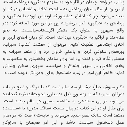
پیامی در راه»؛ چندان در آثار خود به مفهوم «دیگری» نپرداخته است.
از این رو، از منظر میزان پرداختن به مباحث اخلاقی، نقصانی در کار او
دیده می‌شود؛ چرا که اخلاق همانطور که لویناس آورده با «دیگری» و
پرداختن به «دیگری» آغاز می‌شود.» وی در این مورد اضافه کرد: «در
واقع سپهری به عنوان یک متفکر اگزیستانسیالیست، به نحو
نظام‌مند و فراگیر به «دیگری» نپرداخته است. اگر میان اخلاق فردی و
اخلاق اجتماعی تفکیک کنیم، می‌توان از «هشت کتاب» سهراب،
بهره‌های سلوکیِ فردی و باطنیِ فراوان برد و از منظر سهراب به
هستی نگاه کرد و لذت برد اما برای سامان بخشیدن به مناسبات و
روابطِ اخلاقی در سپهر اجتماع و سیاست، سپهری سخن چندانی
ندارد؛ ظاهراً این امور در زمره دلمشغولی‌های جدی‌اش نبوده است.»
دکتر سروش دباغ بیش از سه سال است که با درنگ و تتبع در باب
«عرفان مدرن» که به زعم وی ذیل «دینداری تجربت‌اندیش» گنجانده
می‌شود، در پی معنادهی به مفاهیم معنوی در عالم جدید است.
برای مثال او در این کتاب در بیان نسبت «سالک مدرن» با «سیاست»
معتقد است سالک عصر جدید می‌تواند و «بایسته» است که در مقام
عمل دلمشغول سیاست باشد و این امر هم‌عنان با سازوکار