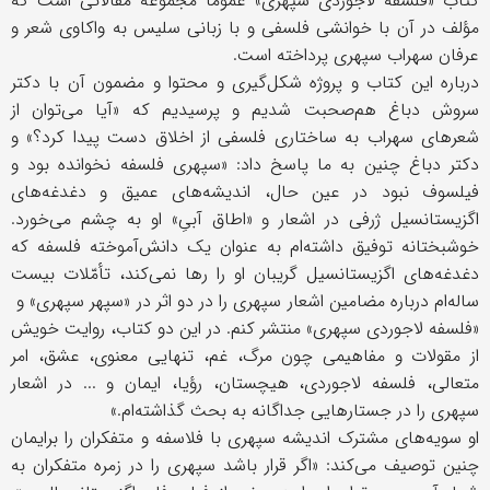
کتاب «فلسفه لاجوردی سپهری» عموماً مجموعه مقالاتی است که
مؤلف در آن با خوانشی فلسفی و با زبانی سلیس به واکاوی شعر و
عرفان سهراب سپهری پرداخته است.
درباره این کتاب و پروژه شکل‌گیری و محتوا و مضمون آن با دکتر
سروش دباغ هم‌صحبت شدیم و پرسیدیم ‌که «آیا می‌توان از
شعرهای سهراب به ساختاری فلسفی از اخلاق دست پیدا کرد؟» و
دکتر دباغ چنین به ما پاسخ داد: «سپهری فلسفه نخوانده بود و
فیلسوف نبود در عین حال، اندیشه‌های عمیق و دغدغه‌های
اگزیستانسیل ژرفی در اشعار و «اطاق آبیِ» او به چشم می‌خورد.
خوشبختانه توفیق داشته‌ام به عنوان یک دانش‌آموخته فلسفه که
دغدغه‌های اگزیستانسیل گریبان او را رها نمی‌کند، تأمّلات بیست
ساله‌ام درباره مضامین اشعار سپهری را در دو اثر در «سپهر سپهری» و
«فلسفه لاجوردی سپهری» منتشر کنم. در این دو کتاب، روایت خویش
از مقولات و مفاهیمی چون مرگ، غم، تنهایی معنوی، عشق، امر
متعالی، فلسفه لاجوردی، هیچستان، رؤیا، ایمان و ... در اشعار
سپهری را در جستارهایی جداگانه به بحث گذاشته‌ام.»
او سویه‌های مشترک اندیشه سپهری با فلاسفه و متفکران را برایمان
چنین توصیف می‌کند: «اگر قرار باشد سپهری را در زمره متفکران به