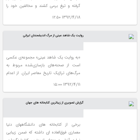
گرفته و تیغ برمی کشند و مخالفین خود را
حبس، تبعید یا سربه نیست می کنند. اما این
1392/4/18 ۱۲:۵۰
فقط روی داستان است. روی دیگر زنانی
هستند که گاه فرمان قتل و تبعید و زندان از
روایت یک شاهد عینی از مرگ اندیشمندان ایرانی
لابه لای سخنان و دل فریبی های آنان بیرون
می آید و صادر می شود. کسانی که صبح تا
شام رفتار معشوق و همسر خود را رصد می
«به روایت یک شاهد عینی» مجموعه‌ی عکسی
کنند بی این که مانع مردم فریبی آنان شوند. در
است از صحنه‌های بازسازی‌شده مربوط به
زیر مجموعه ای از عکس هایی را خواهید دید
مرگ‌های تراژیک تاریخ معاصر ایران. از اعدام
که متعلق به این دسته از زنان است.
جهانگیرخان صوراسرافیل و واقعه‌ی ۱۶ آذر
1392/4/11 ۱۵:۰۰
گرفته تا صحنه‌ی تصادف فروغ فرخزاد و مرگ
علی شریعتی.
گزارش تصویری از زیباترین کتابخانه های جهان
برخی از کتابخانه های دانشگاههای دنیا
معماری فوق‌العاده ای داشته که ضمن زیبایی