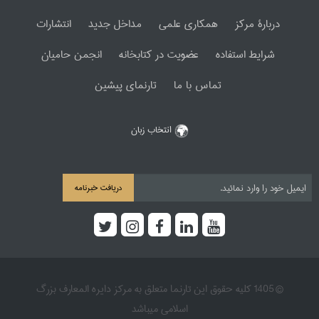
دربارۀ مرکز
همکاری علمی
مداخل جدید
انتشارات
شرایط استفاده
عضویت در کتابخانه
انجمن حامیان
تماس با ما
تارنمای پیشین
انتخاب زبان
دریافت خبرنامه
© 1405 کلیه حقوق این تارنما متعلق به مرکز دایره المعارف بزرگ
اسلامی میباشد