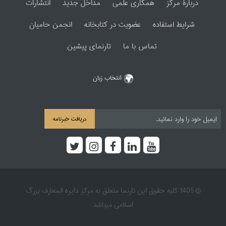
دربارۀ مرکز
همکاری علمی
مداخل جدید
انتشارات
شرایط استفاده
عضویت در کتابخانه
انجمن حامیان
تماس با ما
تارنمای پیشین
انتخاب زبان
دریافت خبرنامه
© 1405 کلیه حقوق این تارنما متعلق به مرکز دایره المعارف بزرگ
اسلامی میباشد