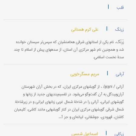
|
قلب
|
علی کرم همدانی
زرنگ
زَرَنْگ، نام یکی از استانهای شرقی هخامنشیان که سپس‌تر سیستان خوانده
شد و همچنین نام شهر مرکزی آن استان، از سده‏های پیش از اسلام تا چند
سدۀ نخست اسلامی.
|
مریم مسگرخویی
آرانی
آرانی / ârâni/ ، از گویشهای مرکزی ایران، که در بخش آران شهرستان
آران‌وبیدگل به آن گفت‌وگو می‌شود. در تقسیم‌بندیهای جدید از زبانها و
گویشهای ایرانی، آرانی را در شاخۀ شمال غربی زبانهای ایرانی و در زیرشاخۀ
شمال شرقی گویشهای مرکزی ایران در کنار گویشهایی مانند کاشی، کلیمیان
کاشان، قهرودی، جوشقانی، ابیانه‌ای و جز آ...
|
اسماعیل شمس
زرکلی