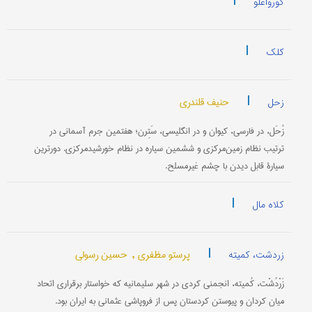
|
کورواغلو
|
کلک
|
حنیف قلندری
زحل
زُحَل، در فارسی، کیوان و در انگلیسی، سَتِرن؛ هفتمین جرم آسمانی در
ترتیب نظام زمین‌مرکزی و ششمین سیاره در نظام خورشیدمرکزی. دورترین
سیارۀ قابل دیدن با چشم غیرمسلح.
|
کلاه مال
|
پرستو مظفری ,
حسین رسولی
زردشت، کمیته
زَرْدُشْت، کُمیته، انجمنی کردی در شهر سلیمانیه که خواستار برقراری اتحاد
میان کردان و پیوستن کردستان پس از فروپاشی عثمانی به ایران بود.