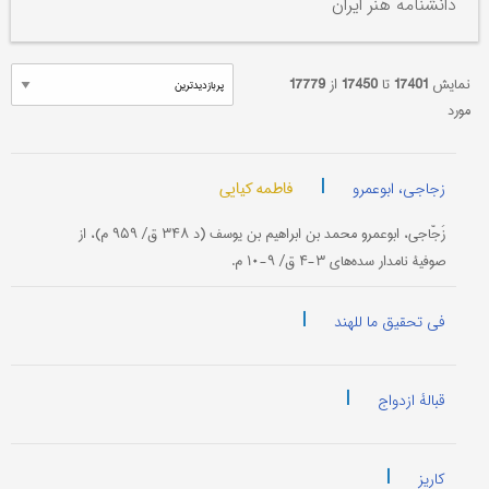
دانشنامه هنر ایران
نمایش
17401
تا
17450
از
17779
مورد
|
فاطمه کیایی
زجاجی، ابوعمرو
زَجّاجی، ابوعمرو محمد بن ابراهیم بن یوسف (د ۳۴۸ ق/ ۹۵۹ م)، از
صوفیۀ نامدار سده‌های ۳-۴ ق/ ۹-۱۰ م.
|
فی تحقیق ما للهند
|
قبالۀ ازدواج
|
کاریز