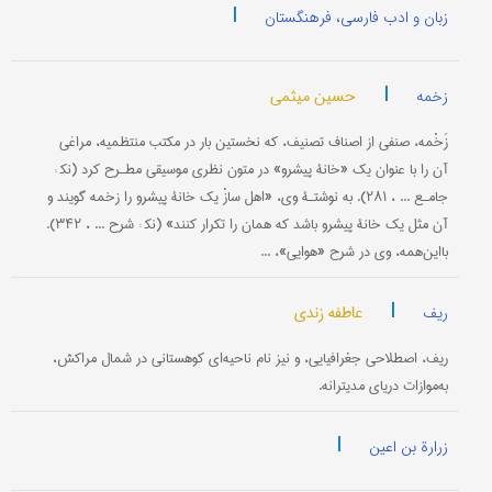
|
زبان و ادب فارسی، فرهنگستان
|
حسین میثمی
زخمه
زَخْمه، صنفی از اصناف تصنیف، که نخستین ‌بار در مکتب منتظمیه، مراغی
آن را با عنوان یک «خانۀ پیشرو» در متون نظری موسیقی مطـرح کرد (نک‍ :
جامـع ... ، ۲۸۱). به نوشتـۀ وی، «اهل سازْ یک خانۀ پیشرو را زخمه گویند و
آن مثل یک خانۀ پیشرو باشد که همان را تکرار کنند» (نک‍ : شرح ... ، ۳۴۲).
با‌این‌همه، وی در شرح «هوایی»، ...
|
عاطفه زندی
ریف
ریف، اصطلاحی جغرافیایی، و نیز نام ناحیه‌ای کوهستانی در شمال مراکش،
به‌موازات دریای مدیترانه.
|
زرارة بن اعین