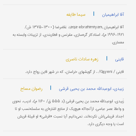
|
سیما طایفه
آقا ابراهیمیان
آقا ابراهیمیان \āqā ebrāhīmīyān\، غلامرضا (۱۳۰۰-۱۳۷۵ ش/
۱۹۲۱-۱۹۹۶ م)، استادکار گره‌سازی، مقرنس و قطاربندی، از تزیینات وابسته به
معماری.
|
زهره سادات ناصری
قاینی
قاینی / Gâyeni/ ، از گویشهای خراسان، که در شهر قاین رواج دارد.
|
رضوان مساح
زبیدی، ابوعبدالله محمد بن یحیی قرشی
زَبیدی، ابوعبدالله محمد بن یحیى قرشی (د ۵۵۵ ق/ ۱۱۶۰ م)، ادیب، نحوی
و واعظ عصر عباسی. ازآنجاکه هیچ‌یک از منابع اشاره‌ای به سلسله‌نسب او تا
اجداد قریشی‌اش نکرده‌اند، نمی‌دانیم آیا نسبت «قرشی» او قبیلۀ قریش
است یا وجه دیگری دارد.