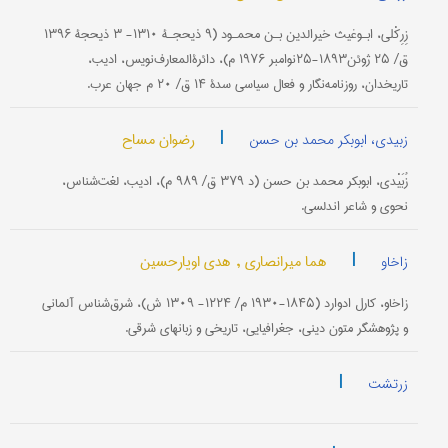
زِرِکْلی، ابـوغیث خیرالدین بـن محمـود (۹ ذیحجـۀ ۱۳۱۰- ۳ ذیحجۀ ۱۳۹۶
ق/ ۲۵ ژوئن۱۸۹۳-۲۵نوامبر ۱۹۷۶ م)، دائرةالمعارف‌نویس، ادیب،
تاریخدان، روزنامه‌نگار و فعال سیاسی سدۀ ۱۴ ق/ ۲۰ م جهان عرب.
|
رضوان مساح
زبیدی، ابوبکر محمد بن حسن
زُبَیْدی، ابوبکر محمد بن حسن (د ۳۷۹ ق/ ۹۸۹ م)، ادیب، لغت‌شناس،
نحوی و شاعر اندلسی.
|
هما میرانصاری ,
هدی اویارحسین
زاخاو
زاخاو، کارل ادوارد (۱۸۴۵-۱۹۳۰ م/ ۱۲۲۴- ۱۳۰۹ ش)، شرق‌شناس آلمانی
و پژوهشگر متون دینی، جغرافیایی، تاریخی و زبانهای شرقی.
|
زرتشت