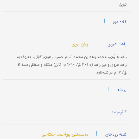
تبریز.
|
کلاه دوز
|
مهران نوری
زاهد هروی
زاهِدِ هِـرَوی، محمد زاهد بن محمد اسلم حسینی هروی کابلی، معروف به
زاهد هروی و میر زاهد (د ۱۱۰۱ ق/ ۱۶۹۰ م، کابل) متکلم و منطقی سدۀ ۱۱
ق/ ۱۷ م در شبه‌قاره.
|
زرقاله
|
کلثوم ننه
|
محمدتقی پوراحمد جکتاجی
قلعه رودخان