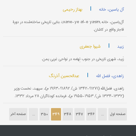
|
بهناز رحیمی
آل یاسین، خانه
آل‌یاسین، خانه \xāne-ye āl-e yāsīn\، بنایی تاریخی ساخته‌شده در دورۀ
قاجار واقع در کاشان.
|
شیوا جعفری
زبید
زَبید، شهری تاریخی در جنوب تِهامه در نواحی غربی یمن.
|
عبدالحسین آذرنگ
زاهدی، فضل الله
زاهِدی، فضل‌الله (۱۲۷۱؟-۱۳۴۲ ش/ ۱۸۹۲؟-۱۹۶۳ م)، سپهبد، نخست وزیر
(۱۳۳۲-۱۳۳۴ ش/ ۱۹۵۳-۱۹۵۵ م)، فرمانده کودتاگران ۲۸ مرداد ۱۳۳۲.
صفحه اول
...
346
347
348
349
350
...
صفحه آخر