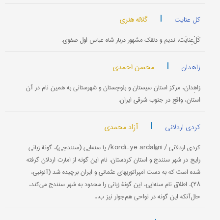
|
گلاله هنری
کل عنایت
کَلْ‌عِنایَت، ندیم و دلقک مشهور دربار شاه عباس اول صفوی.
|
محسن احمدی
زاهدان
زاهِدان، مرکز استان سیستان و بلوچستان و شهرستانی به همین نام در آن
استان، واقع در جنوب شرقی ایران.
|
آزاد محمدی
کردی اردلانی
كردی اردلانی / kordi-ye ardalâni/ یا سنه‌ایی (سنندجی)، گونۀ زبانی
رایج در شهر سنندج و استان کردستان. نام این گونه از امارت اردلان گرفته
شده است که به دست امپراتوریهای عثمانی و ایران برچیده شد (آنونبی،
۲۸). اطلاق نام سنه‌ایی، این گونۀ زبانی را محدود به شهر سنندج می‌کند،
حال‌آنکه این گونه در نواحی هم‌جوار نیز ب...