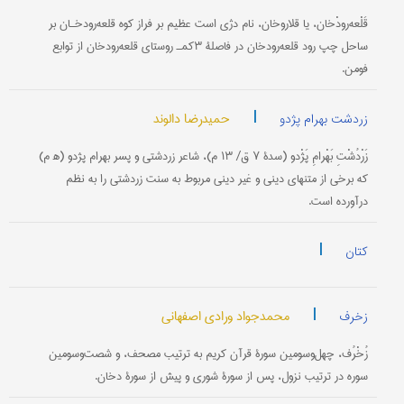
قَلْعه‌رودْخان، یا قلاروخان، نام دژی است عظیم بر فراز کوه قلعه‌رودخـان بر
ساحل چپ رود قلعه‌رودخان در فاصلۀ ۳کمـ روستای قلعه‌رودخان از توابع
فومن.
|
حمیدرضا دالوند
زردشت بهرام پژدو
زَرْدُشْتِ بَهْرامِ پَژْدو (سدۀ ۷ ق/ ۱۳ م)، شاعر زردشتی و پسر بهرام پژدو (ه‍ م)
که برخی از متنهای دینی و غیر دینی مربوط به سنت زردشتی را به نظم
درآورده است.
|
کتان
|
محمدجواد ورادی اصفهانی
زخرف
زُخْرُف، چهل‌وسومین سورۀ قرآن کریم به ترتیب مصحف، و شصت‌وسومین
سوره در ترتیب نزول، پس از سورۀ شورى و پیش از سورۀ دخان.