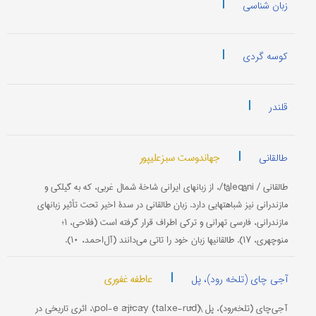
|
زبان شناسی
|
کوسه گردی
|
قلندر
|
جهاندوست سبزعلیپور
طالقانی
طالقانی / tâleqâni/، از زبانهای ایرانی شاخۀ شمال غربی، که به گیلکی و
مازندرانی نیز شباهتهایی دارد. زبان طالقانی در سدۀ اخیر تحت تأثیر زبانهای
مازندرانی، فارسی تهرانی و ترکی اطراف قرار گرفته است (فلاحی، ۱؛
منوچهری، ۱۷). طالقانیها زبان خود را تاتی می‌دانند (آل‌احمد، ۱۰).
|
عاطفه غفوری
آجی چای (تلخه رود)، پل
آجی‌چای (تلخه‌رود)، پل \pol-e ājīčāy (talxe-rūd)\، اثری تاریخی در