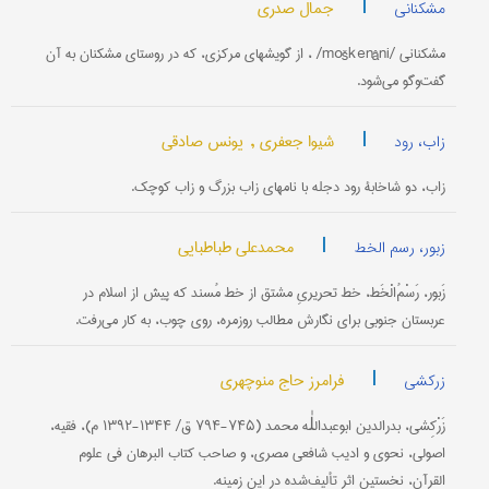
|
جمال صدری
مشکنانی
مشکنانی /moškenâni/ ، از گویشهای مرکزی، که در روستای مشکنان به آن
گفت‌وگو می‌شود.
|
شیوا جعفری ,
یونس صادقی
زاب، رود
زاب، دو شاخابۀ رود دجله با نامهای زاب بزرگ و زاب کوچک.
|
محمدعلی طباطبایی
زبور، رسم الخط
زَبور، رَسْمُ‌الْخَط، خط تحریریِ مشتق از خط مُسند که پیش از اسلام در
عربستان جنوبی برای نگارش مطالب روزمره، روی چوب، به کار می‌رفت.
|
فرامرز حاج منوچهری
زرکشی
زَرْکِشی، بدرالدين ابوعبداللٰه محمد (۷۴۵-۷۹۴ ق/ ۱۳۴۴-۱۳۹۲ م)، فقيه،
اصولی، نحوی و اديب شافعی مصری، و صاحب کتاب البرهان فی علوم
القرآن، نخستين اثر تأليف‌شده در اين زمينه.