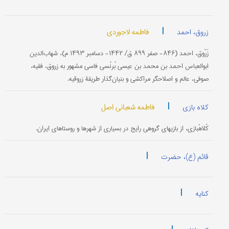
|
فاطمه لاجوردی
زروق، احمد
زَرّوق، احمد (۸۴۶- صفر ۸۹۹ ق/ ۱۴۴۲- دسامبر ۱۴۹۳ م)، شهاب‌الدین
ابوالعباس احمد بن محمد بن عیسى بُرنُسی فاسی مشهور به زروق، فقیه،
صوفی، عالم و اصلاحگر مراکشی و بنیان‌گذار طریقۀ زروقیه.
|
فاطمه شعبانی اصل
کلاه بازی
کُلاهْ‎بازی، از بازیهای گروهی رایج در بسیاری از شهرها و روستاهای ایران.
|
قائم (ع)، حضرت
|
کنایه