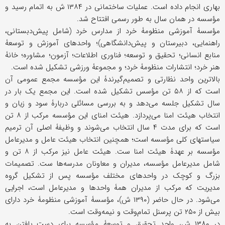
بهاری انجام داده است. عملیات ساختمانی در ۱۳۸۴ ش به اتمام رسید و
مؤسسه در همان سال به طور رسمی افتتاح شد.
مؤسسۀ آموزشی منظومۀ خرد از مدارس خرد (شامل پیش‌دبستانی،
راهنمایی، دبیرستان و پیش‌دانشگاهی)؛ واحدهای آموزش و توسعۀ
منابع انسانی؛ تحقیق و توسعه؛ فناوری اطلاعات؛ آزمون؛ مشاوره؛ خانۀ
هنر خرد؛ انتشارات منظومۀ خرد؛ و مجموعۀ ورزشی تشکیل شده است.
بالاترین واحد نظارتی و تصمیم‌گیرندۀ این مؤسسه مجمع عمومی آن
است که از ۵۸ تن مؤسس تشکیل شده است. این مجمع یک بار در
سال تشکیل جلسه می‌دهد و به بررسی مسائلی دربارۀ سود و زیان و
انتخاب هیئت امنا می‌پردازد. هیئت امنای این مؤسسه مرکب از ۸ تن
است که برای مدت ۴ سال انتخاب می‌شوند و وظیفۀ اصلی آن ترمیم
سیاستهای کلی مؤسسه است؛ همچنین انتخاب هیئت عامل و مدیرعامل
مؤسسه بر عهدۀ هیئت امنا ست. هیئت عامل نیز مرکب از ۸ تن و
شامل مدیرعامل مؤسسه، مدیران و معاونان مدرسه‌ها ست. تصمیمات
بزرگ و کوچک در واحدهای مختلف مؤسسه پس از تشکیل گروه
مدیریت که مرکب از مدیران همۀ واحدها و مدیرعامل است، اجرایی
می‌شود. در حال حاضر (۱۳۹۰ ش)، مؤسسۀ آموزشی منظومۀ خرد دارای
بیش از ۲۵۰ تن پرسنل تمام‌وقت و نیمه‌وقت است.
در ۱۳۸۰ ش، واحد تحقیق و توسعۀ مؤسسه برای دست یافتن به