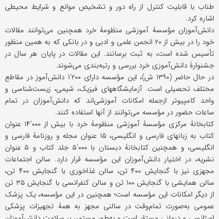
طناب با قابلیت کنترل از راه دور و تشخیص موانع و شرایط محیطی
اشاره کرد.
دانش‌آموزان مؤسسۀ آموزشی منظومۀ خرد همچنین می‌توانند مقالات
خود را در بیش از ۲۰ انجمن علمی و ادبی و در بانکی که به همین منظور
تأسیس شده است، به ثبت برسانند. این مقالات در پایان هر سال در
جشنوارۀ دانش‌آموزی خرد بررسی و رتبه‌بندی می‌شوند.
در حال حاضر (۱۳۹۰ ش)، این مؤسسه دارای ۲۰۰‘۱ دانش‌آموز در مقاطع
مختلف تحصیلی است. آزمایشگاههای فیزیک، شیمی، زیست‌شناسی و
واحد کامپیوتر ازجمله امکانات آموزشی‌اند که دانش‌آموزان در تمام
ساعات حضور در مؤسسه می‌توانند از آنها استفاده کنند.
کتابخانۀ مرکزی مؤسسۀ آموزشی منظومۀ خرد با بیش از ۰۰۰‘۱۴ عنوان
کتاب به زبانهای فارسی و انگلیسی، ۱۵ عنوان مجله و روزنامۀ فارسی و
انگلیسی، و همچنین کتابخانۀ دبستان با ۰۰۰‘۵ جلد کتاب و ۵ عنوان
نشریه، در اختیار دانش‌آموزان این مؤسسه قرار دارد. سالن اجتماعات
مجهزی نیز با گنجایش ۴۰۰ تن، سالن غذاخوری با گنجایش ۴۰۰ تن،
سالن همایشی با گنجایش ۱۰۰ تن و سالن کنفرانسی با گنجایش ۳۵ تن
از دیگر امکانات این مؤسسه است؛ همچنین در این مؤسسه، یک پزشک
عمومی به‌صورت تمام‌وقت در سالنی مجهز به همۀ تجهیزات پزشکی
اورژانسی و درمانی مستقر است و به‌طور مستمر، بر سلامت دانش‌آموزان