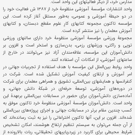
مدارس خرد، از دیگر فعالیتهای این واحد است.
واحد انتشارات مؤسسۀ آموزشی منظومۀ خرد از ۱۳۸۷ ش فعالیت خود را
در دو حیطۀ آموزشی و عمومی، به‌طور مستقل آغاز کرده است. این
مؤسسه تاکنون مجموعه کتابهای کارِ علوم مقطع دبستان، و کتابهای
آموزش معلمان را نیز منتشر کرده است.
مجموعۀ ورزشی مؤسسۀ آموزشی منظومۀ خرد دارای سالنهای ورزشی
توپی و راکتی، ورزشهای رزمی، بدن‌سازی و استخر است و افزون بر
دانش‌آموزان این مؤسسه، علاقه‌مندان آزاد نیز می‌توانند در خارج از
ساعتهای آموزشی، از امکانات آن استفاده کنند.
واحد روابط بین‌الملل این مؤسسه با هدف استفاده از تجربیات جهانی در
امر آموزش و ارتقای کیفیت آموزش تشکیل شده است. شرکت در
کنفرانسها و همایشهای بین‌المللی، تشویق و همراهی معلمان برای شرکت
در دوره‌های آموزشی، توسعۀ حرفه‌ای در شبکۀ دانش جهانی، و
آماده‌سازی دانش‌آموزان برای حضور در مسابقات بین‌المللی برعهدۀ این
واحد است. دانش‌آموزان مؤسسۀ آموزشی منظومۀ خرد تاکنون موفق به
کسب چندین مقام برتر در مسابقات جهانی و اجرای پروژه‌های بین‌المللی
شده‌اند. افزون بر این، آنها تاکنون اختراعاتی را نیز به ثبت رسانده‌اند که
از آن جمله می‌توان به سیستم تنظیم ارتفاع هوشمند، امکان تشخیص
شرایط محیطی برای کاربرد در زیردریاییهای تحقیقاتی، ربات بالارونده از