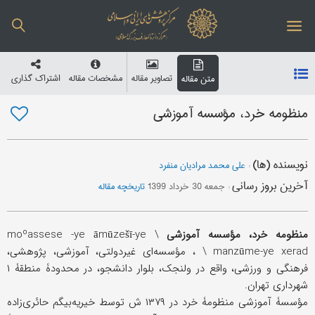
تصاویر مقاله
مشخصات مقاله
اشتراک گذاری
متن مقاله
منظومه خرد، مؤسسه آموزشی
نویسنده (ها)
:
علی محمد مرادیان منفرد
آخرین بروز رسانی
:
جمعه 30 خرداد 1399
تاریخچه مقاله
منظومۀ خرد، مؤسسۀ آموزشی
\ moºassese -ye āmūzešī-ye
manzūme-ye xerad \ ، مؤسسه‌ای غیردولتی، آموزشی، پژوهشی،
فرهنگی و ورزشی، واقع در ولنجک، بلوار دانشجو، در محدودۀ منطقۀ ۱
شهرداری تهران.
مؤسسۀ آموزشی منظومۀ خرد در ۱۳۷۹ ش توسط خیریه‌بیگم حائری‌زاده