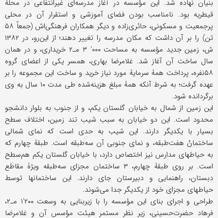
بنیان نهاده شد. این مؤسسه در آغاز مدرسه‌ای غیرانتفاعی در محلۀ
قیطریه بود. نامناسب بودن فضای آموزشی و استقرار آن در محلی
پرجمعیت و مسکونی، حائری‌زاده و دیگر همکاران فرهنگی‌اش (جمعاً ۵۸
تن) را بر آن داشت که مکان مدرسه را تغییر دهند؛ از این‌رو، در ۱۳۸۲
ش، زمین جدید مؤسسه به مساحت ۰۰۰‘ ۳ مـ۲ خریداری، و در همان
سال ساخت آن آغاز شد. غلامرضا بهاری، همسر یکی از اعضای گروه
۵۸نفره، پرداخت همۀ سرمایۀ مورد نیاز خرید و ساخت این مجموعه را بر
عهده گرفت؛ به شرط آنکه همۀ مبلغ هزینه‌شده طی مدت ۱۰ سال به وی
برگردانده شود.
این زمین از شمال به خیابان گلستان یکم، و از جنوب به بلوار دانشجو
محدود است. این دو خیابان به سبب شیب تند زمین، اختلاف سطح
بسیار با یکدیگر دارند. این شیب به حدی است که نمای شمالی
ساختمانْ هفت‌طبقه، و نمای جنوبی آن سه‌طبقه است. طبقۀ چهارم که
به حیاطهای مدارس نیز اختصاص دارد، با خیابان گلستان یکم هم‌سطح
است. بر روی طبقۀ چهارم، ۳ ساختمان مجزای سه‌طبقه ویژۀ مقاطع
دبستان، راهنمایی و دبیرستان جای دارند. این ساختمانها توسط
حیاطهای مجزای خود از یکدیگر جدا می‌شوند.
طراحی و اجرای بنای این مؤسسه را با زیربنایی به وسعت ۲۰۰‘۱ مـ۲،
فرهاد حضرت‌حسینی، زیر نظر مستمر هیئت مؤسس آن و غلامرضا