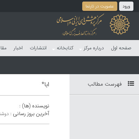
ورود
عضویت در تارنما
صفحه اول
درباره مرکز
کتابخانه
انتشارات
اخبار
مقا
فهرست مطالب
ابا*
نویسنده (ها)
:
آخرین بروز رسانی
:
دوشنبه 10 ت