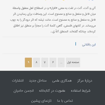
آلی و آلت، آلت در لغت به معنی «افزار» و در اصطلاح اهل معقول واسطۀ
میان فاعل و منفعل و صانع و مصنوع است. این وساطت برای رسانیدن اثر
فاعل به منفعل و صانع به مصنوع است، مانند تیشه که اثر درودگر را به چوب
می‌رساند. در کتابهای فلسفی، گاهی کلمۀ آلت را مجازاً بر منطق نیز اطلاق
کرده‌اند چنانکه گفته‌اند: المنطق آلةٌ ق...
|
ابن باقلانی
صفحه اول
...
6
7
8
9
دربارۀ مرکز
همکاری علمی
مداخل جدید
انتشارات
شرایط استفاده
عضویت در کتابخانه
انجمن حامیان
تماس با ما
تارنمای پیشین