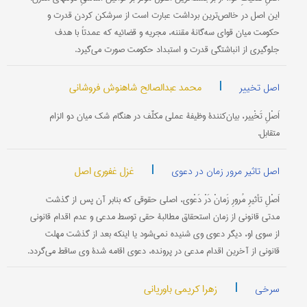
این اصل در خالص‌ترین برداشت عبارت است از سرشکن کردن قدرت و
حکومت میان قوای سه‌گانۀ مقننه، مجریه و قضائیه که عمدتاً با هدف
جلوگیری از انباشتگی قدرت و استبداد حکومت صورت می‌گیرد.
|
محمد عبدالصالح شاهنوش فروشانی
اصل تخییر
اَصْلِ تَخْییر، بیان‌کنندۀ وظیفۀ عملی مکلَّف در هنگام شک میان دو الزام
متقابل.
|
غزل غفوری اصل
اصل تاثیر مرور زمان در دعوی
اَصْلِ تأثیرِ مُرورِ زَمانْ دَرْ دَعْوی، اصلی حقوقی که بنابر آن پس از گذشت
مدتی قانونی از زمان استحقاق مطالبۀ حقی توسط مدعی و عدم اقدام قانونی
از سوی او، دیگر دعوی وی شنیده نمی‌شود یا اینکه بعد از گذشت مهلت
قانونی از آخرین اقدام مدعی در پرونده، دعوی اقامه شدۀ وی ساقط می‌گردد.
|
زهرا کریمی باوریانی
سرخی