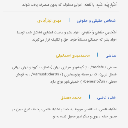
اَشْیاءِ پِیْدا شُدِه، یا لُقطه، اموالی مملوک که بدون متصرف یافت شوند.
|
مهدی نیازآبادی
اشخاص حقیقی و حقوقی
اَشْخاصِ حَقیقی وَ حُقوقی، افراد بشر و ماهیت اعتباری تشکیل شده توسط
افراد بشر که جملگی مستقلاً طرف حق و تکلیف قرار می‌گیرند.
|
محمدمهدی اسماعیلی
سدهی
سدهی / sedehi/ ، از گویشهای مرکزی ایران (متعلق به گروه زبانهای ایرانی
شمال غربی)، که در محلۀ ورنوسفادران (/ varnusfɒderɒn/ ، به گویش
محلی،/ benesfoʔun/ ) خمینی‌شهر رواج دارد.
|
محمد مصدق
اشتباه قاضی
اِشْتِباهِ قاضی، اصطلاحی مربوط به خطا و اشتباه قاضی برخلاف شرع مبین در
صدور حکم دعوی و دیگر امور محول شده به او.