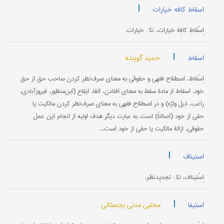
|
اسقاط کافه خیارات
اِسْقاطِ کافِۀ خیارات، نک‍ : خیارات.
|
حمید گوینده
اسقاط
اِسْقاط، اصطلاح فقهی و حقوقی به معنای صرف‌نظر کردن صاحب حق از حق
خود. اسقاط از مادۀ سقط به معنای افتادن، الغا، ایقاع (ابن‌منظور، فیروزآبادی،
راغب، ذیل واژه) و در اصطلاح فقهی به معنای صرف‌نظر کردن مالکیت یا
حقی از خود (اصالتاً) است. به عبارت دیگر هدف اولیه از انجام این عمل
حقوقی، ازالۀ مالکیت یا حقی از خود است...
|
استیناف
اِسْتیناف، نک‍ : تجدیِدنظر.
|
مجتبی مدنی بجستانی
استیفا