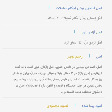
|
اصل امضایی بودن احکام معاملات
اَصْلِ اِمْضایی بودَنِ اَحْکامِ مُعامِلات، نک‍ : احکام.
|
اصل آزادی دریا
اَصْلِ آزادیِ دَرْیا، نک‍ : دریایِ آزاد.
|
رحیم نوبهار
اصل
اَصْل، اصلاحی بنیادین در دانش حقوق. اصل واژه‌ای عربی است و به گفته
ابن‌فارس (ذیل واژه) در ۳ معنای بنیاد و مبنای چیزها، مار (حیوان) و ابتدای
روز به کار‌ رفته است. اصل در فارسی معانی مانند بُن، پِی، بنیاد، ریشه، بیخ،
بخش زیرین هر چیز، خاستگاه و قاعده و قانون دارد ( لغت‌نامه). اصل در
دانشهای مختلف مانند فلسفه و ...
|
نصیبه محمودی
اشیاء پیدا شده