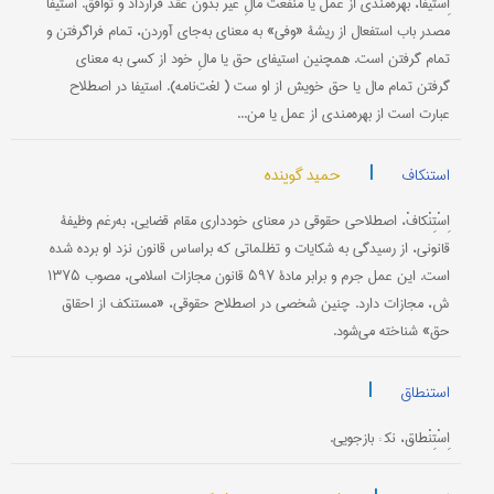
اِسْتیفا، بهره‌مندی از عمل یا منفعت مالِ غیر بدون عقد قرارداد و توافق. استیفا
مصدر باب استفعال از ریشۀ «وفی» به معنای به‌جای آوردن، تمام فراگرفتن و
تمام گرفتن است. همچنین استیفای حق یا مالِ خود از کسی به معنای
گرفتن تمام مال یا حق خویش از او ست ( لغت‌نامه). استیفا در اصطلاح
عبارت است از بهره‌مندی از عمل یا من...
|
حمید گوینده
استنکاف
اِسْتِنْکافْ، اصطلاحی حقوقی در معنای خودداری مقام قضایی، به‌‌رغم وظیفۀ
قانونی، از رسیدگی به شکایات و تظلماتی که براساس قانون نزد او برده شده
است. این عمل جرم و برابر مادۀ ۵۹۷ قانون مجازات اسلامی، مصوب ۱۳۷۵
ش، مجازات دارد. چنین شخصی در اصطلاح حقوقی، «مستنکف از احقاق
حق» شناخته می‌شود.
|
استنطاق
اِسْتِنْطاق، نک‍ : بازجویی.