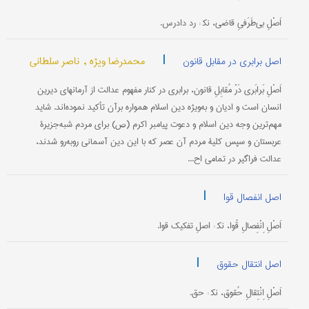
اَصْلِ بی‌طَرَفیِ قاضی، نک‍ : رد دادرس.
|
محمدرضا ویژه ,
ناصر سلطانی
اصل برابری در مقابل قانون
اَصْلِ بَرابَری دَرْ مُقابِلِ قانون، برابری در کنار مفهوم عدالت از آرمانهای دیرین
انسان است و ادیان و به‌ویژه دین اسلام همواره برآن تأکید نموده‌اند. شاید
مهم‌ترین وجه دین اسلام و دعوت پیامبر اکرم (ص) برای مردم شبه‌جزیرۀ
عربستان و سپس کلیۀ مردم آن عصر که با این دین آسمانی روبه‌رو شدند،
عدالت فراگیر در تمامی اح...
|
اصل انفصال قوا
اَصْلِ اِنْفِصالِ قُوا، نک‍ : اصلِ تفکیک قوا.
|
اصل انتقال حقوق
اَصْلِ اِنْتِقالِ حُقوق، نک‍ : حق.