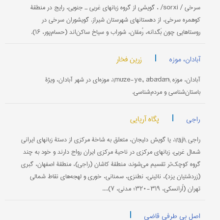
سرخی / sorxi/ ، گویشی از گروه زبانهای غربی ـ جنوبی، رایج در منطقۀ
کوهمره سرخی، از دهستانهای شهرستان شیراز. گویشوران سرخی در
روستاهایی چون بَگدانه، رُمقان، شوراب و سیاخ ساكن‌اند (حسام‌پور، ۱۶).
|
زرین فخار
آبادان، موزه
آبادان، موزه \mūze-ye, ābādān\، موزه‌ای در شهر آبادان، ویژۀ
باستان‌شناسی و مردم‌شناسی.
|
پگاه آریایی
راجی
راجی \râji\، یا گویش دلیجان، متعلق به شاخۀ مرکزی از دستۀ زبانهای ایرانی
شمال غربی. زبانهای مرکزی در ناحیۀ مرکزی ایران رواج دارند و خود به چند
گروه کوچک‌تر تقسیم می‌شوند: منطقۀ کاشان (راجی)، منطقۀ اصفهان، گبری
(زردشتیان یزد)، نائینی، نطنزی، سمنانی، خوری و لهجه‌های نقاط شمالی
تهران (اُرانسکی، ۳۱۹-۳۲۰؛ مدنی، ۷)....
|
اصل بی طرفی قاضی