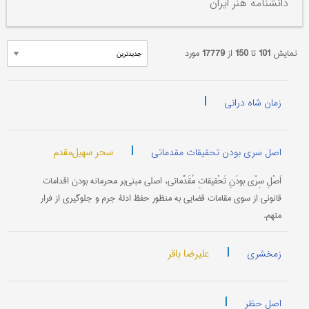
دانشنامه هنر ایران
نمایش
101
تا
150
از
17779
مورد
|
زمان شاه درانی
|
سحر سهیل‌مقدم
اصل سری بودن تحقیقات مقدماتی
اَصْلِ سِرّی بودَنِ تَحْقیقاتِ مُقَدَّماتی، اصلی مبنی‌بر محرمانه بودن اقدامات
قانونی از سوی مقامات قضایی به منظور حفظ ادلۀ جرم و جلوگیری از فرار
متهم.
|
علیرضا باقر
زمخشری
|
اصل حظر