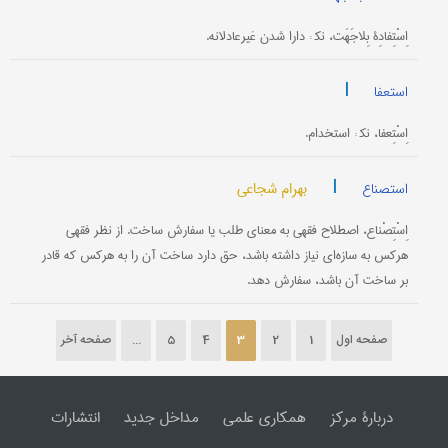
اِسْتِفادِۀ بِلاجَهَت، نک‍ : دارا شدن غیرعادلانه.
|
استعفا
اِسْتِعفا، نک‍ : استخدام.
|
بهرام شجاعی
استصناع
اِسْتِصْناع، اصطلاح فقهی به معنای طلب یا سفارش ساخت. از نظر فقهی
هرکس به سازه‌ای نیاز داشته باشد، حق دارد ساخت آن را به هرکس که قادر
بر ساخت آن باشد، سفارش دهد.
صفحه اول
1
2
3
4
5
...
صفحه آخر
دربارۀ مرکز
همکاری علمی
مداخل جدید
انتشارات