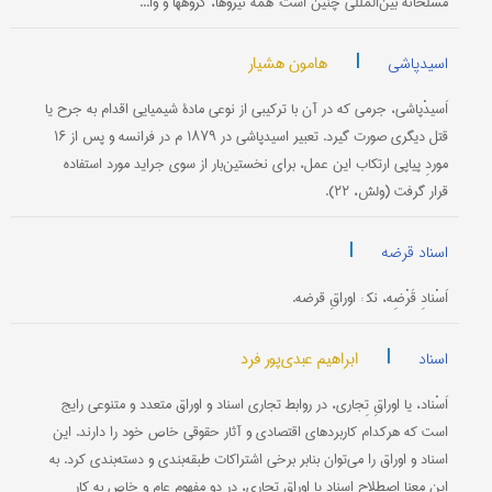
مسلحانۀ بین‌المللی چنین است: همۀ نیروها، گروهها و وا...
|
هامون هشیار
اسیدپاشی
اَسیدْپاشی، جرمی که در آن با ترکیبی از نوعی مادۀ شیمیایی اقدام به جرح یا
قتل دیگری صورت گیرد. تعبیر اسیدپاشی در ۱۸۷۹ م در فرانسه و پس از ۱۶
موردِ پیاپی ارتکاب این عمل، برای نخستین‌بار از سوی جراید مورد استفاده
قرار گرفت (ولش، ۲۲).
|
اسناد قرضه
اَسْنادِ قَرْضِه، نک‍ : اوراقِ قرضه.
|
ابراهیم عبدی‌پور فرد
اسناد
اَسْناد، یا اوراقِ تِجاری، در روابط تجاری اسناد و اوراق متعدد و متنوعی رایج
است که هرکدام کاربردهای اقتصادی و آثار حقوقی خاص خود را دارند. این
اسناد و اوراق را می‌توان بنابر برخی اشتراکات طبقه‌بندی و دسته‌بندی کرد. به
این معنا اصطلاح اسناد یا اوراق تجاری، در دو مفهوم عام و خاص به کار