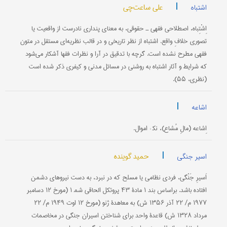
|
علی ساعت‌چی
اشتباه
اِشْتِباه، اصطلاحی فقهی ـ حقوقی، به معنای پنداری نادرست از واقعیت یا
تصوری خلافِ واقع. اشتباه از نظر تاریخی و در قالب نظریه‌ای مستقل در متون
فقهی مطرح نشده است. گرچه با تدقیق در آرا و نظرات فقها آشکار می‌شود
که شرایط و آثار اشتباه به روشنی در مسائل مدنی و کیفری ذکر شده است
(نظری، ۵۵).
|
اشاعه
اِشاعه (مالِ مُشاع)، نک‍ : اموال.
|
حمید گوینده
اسیر جنگی
اَسیرِ جَنْگی، فردی نظامی یا مسلح که در نبرد، به‌ دست نیروهای دشمن
افتاده باشد. براساس بند ۱ مادۀ ۴۳ پروتکل الحاقی شم‍ ۱ (مورخ ۱۲ دسامبر
۱۹۷۷ م/ ۲۲ آذر ۱۳۵۶ ش) به معاهدۀ ژنو (مورخ ۱۲ اوت ۱۹۴۹ م/ ۲۲
مرداد ۱۳۲۸ ش) قاعدۀ واحد برای شناختن اسیران جنگی در مخاصمات