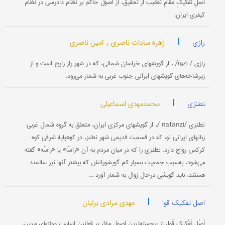
اصْلِ تَفْکیکِ مَقامِ تَعْقیبْ اَزْ تَحْقیق، از اصول حاکم بر نظام دادرسی در نظام
کیفری ایران.
|
زهره سادات ناصری ,
امین ناصری
رازی
رازی / râzi/ ، از گویشهای خراسان شمالی، که در شهر راز رایج است و از
زیرشاخه‌های گویشهای ایرانی جنوب غربی به شمار می‌رود.
|
محمدمهدی اسماعیلی
نطنزی
نطنزی /natanzi /، از گویشهای مرکزی ایران، متعلق به گروه شمال غربی
زبانهای ایرانی نو، که در قسمت قدیمی شهر نطنز، در کوهپایۀ شرقی کوه
کرکس رواج دارد. نطنزی را که در میان مردم به آن «راسّا» یا «راسّه» گفته
می‌شود، به‌سبب جمعیت بسیار کم گویشورانش که بیشتر آنها نیز سالمند
هستند، باید گویشی درحال زوال به شمار آورد ...
|
مهدی مرادی برلیان
اصل تفکیک قوا
اَصْلِ تَفْکیکِ قُوا، از برجسته‌ترین اصول مؤثر بر قوانین اساسیِ دولتهای مدرن.