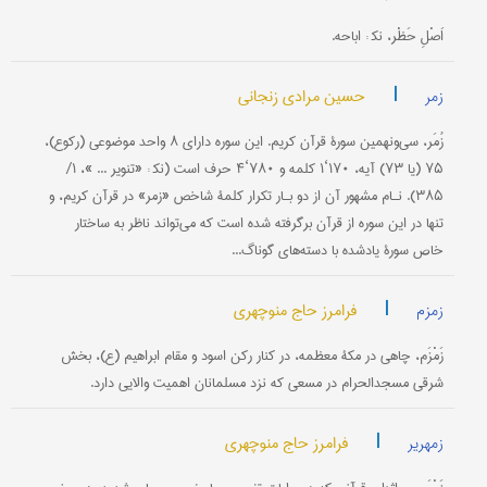
اَصْلِ حَظْر، نک‍ : اباحه.
|
حسین مرادی زنجانی
زمر
زُمَر، سی‌ونهمین سورۀ قرآن کریم. این سوره دارای ۸ واحد موضوعی (ركوع)،
۷۵ (یا ۷۳) آیه، ۱۷۰‘۱ كلمه و ۷۸۰‘۴ حرف است (نک‍ : «تنویر ... »، ۱/
۳۸۵). نـام مشهور آن از دو بـار تکرار كلمۀ شاخص «زمر‌» در قرآن‌ کریم، و
تنها در اين‌ سوره از قرآن برگرفته شده است که می‌تواند ناظر به ساختار
خاص سورۀ یادشده با دسته‌های گوناگ...
|
فرامرز حاج منوچهری
زمزم
زَمْزَم، چاهی در مکۀ معظمه، در کنار رکن اسود و مقام ابراهیم (ع)، بخش
شرقی مسجدالحرام در مسعى که نزد مسلمانان اهمیت والایی دارد.
|
فرامرز حاج منوچهری
زمهریر