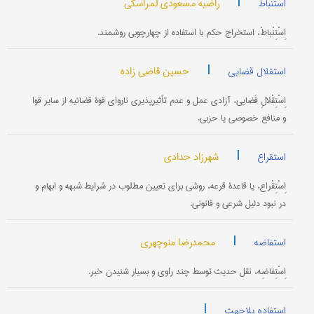
|
راضیه مسعودی لمراسکی
استنباط
اِسْتِنْباطْ، استخراج حکم با استفاده از چهارچوبی روشمند.
|
حسین قاضی زاده
استقلال قضایی
اِسْتِقْلالِ قَضایی، آزادی عمل و عدم تأثیرپذیری ناروای قوۀ قضائیه از سایر قوا
و منافع خصوصی یا حزبی.
|
شهرزاد حدادی
استقراع
اِسْتِقْراع، یا قاعدۀ قرعه، روشی برای تعیین مطلوب در شرایط شبهه و ابهام و
در نبود دلیل شرعی و قانونی.
|
محمدرضا منوچهری
استفاضه
اِسْتِفاضِه، نقل حدیث توسط چند راوی و بسیار شنیدن خبر.
|
استفاده بلاجهت