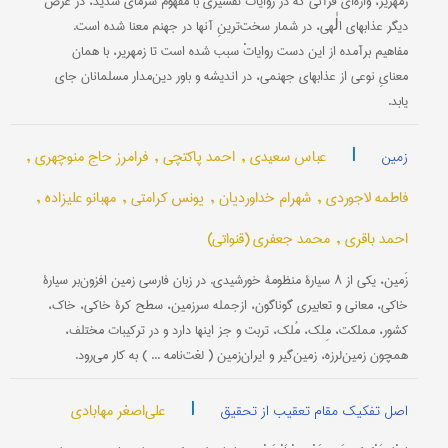
زَمْهَریر، واژه‌ای قرآنی که در روایات تفسیری با مفهوم سرمای شدید، در عرض
دیگر عذابهای الٰهی، در شمار سخت‌ترینِ آنها در جهنم معنا شده است.
مفاهیم برآمده از این دست روایاتْ سبب شده است تا زمهریر، با همان
معنایِ نوعی از عذابهای جهنمی، در اندیشه و باور دین‌مدار مسلمانان جای
یابد.
|
عباس سعیدی ,
احمد پاکتچی ,
فرامرز حاج منوچهری ,
زمین
فاطمه لاجوردی ,
شهرام خداوردیان ,
یونس کرامتی ,
مهبانو علیزاده ,
احمد باقری ,
محمد جعفری (قنواتی)
زَمین، یکی از ۸ سیارۀ منظومۀ خورشیدی. در زبان فارسی زمین افزون‌بر سیارۀ
خاکی، معانی و تعابیری گوناگون، ازجمله سرزمین، سطح کرۀ خاکی، خاک،
کشور، مملکت، مِلک، مُلک، تربت و جز اینها دارد و در ترکیبات مختلف،
همچون زمین‌لرزه، زمین‌گیر و ایران‌زمین ( لغت‌نامه ... ) به کار می‌رود.
|
علی‌اصغر مهابادی
اصل تفکیک مقام تعقیب از تحقیق