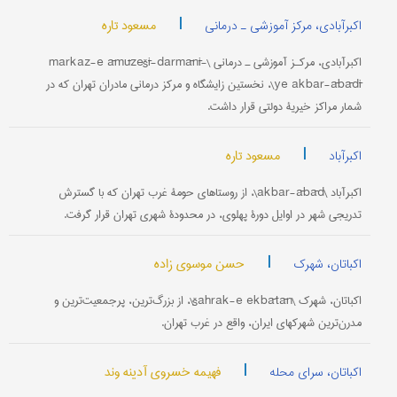
|
مسعود تاره
اکبرآبادی، مرکز آموزشی ـ درمانی
اکبرآبادی، مرکـز آموزشی ـ درمانی \markaz-e āmūzešī-darmānī-
ye akbar-ābādī\، نخستین زایشگاه و مرکز درمانی مادران تهران که در
شمار مراکز خیریۀ دولتی قرار داشت.
|
مسعود تاره
اکبرآباد
اکبرآباد \akbar-ābād\، از روستاهای حومۀ غرب تهران که با گسترش
تدریجی شهر در اوایل دورۀ پهلوی، در محدودۀ شهری تهران قرار گرفت.
|
حسن موسوی زاده
اکباتان، شهرک
اکباتان، شهرک \šahrak-e ekbātān\، از بزرگ‌ترین، پرجمعیت‌ترین و
مدرن‌ترین شهرکهای ایران، واقع در غرب تهران.
|
فهیمه خسروی آدینه وند
اکباتان، سرای محله