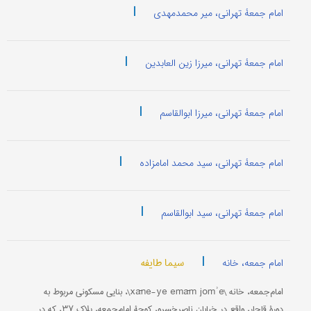
|
امام جمعۀ تهرانی، میر محمدمهدی
|
امام جمعۀ تهرانی، میرزا زین العابدین
|
امام جمعۀ تهرانی، میرزا ابوالقاسم
|
امام جمعۀ تهرانی، سید محمد امامزاده
|
امام جمعۀ تهرانی، سید ابوالقاسم
|
سیما طایفه
امام جمعه، خانه
امام‌جمعه، خانه \xāne-ye emām jomʾe\، بنایی مسکونی مربوط به
دورۀ قاجار، واقع در خیابان ناصرخسرو، کوچۀ امام‌جمعه، پلاک ۳۷، که در