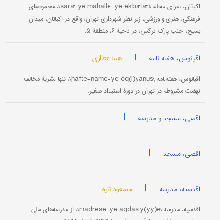
اکباتان، سرای محله \sarā-ye mahalle-ye ekbātān\، مجموعه‌ای
فرهنگی، هنری و ورزشی، زیر نظر شهرداری تهران، واقع در اکباتان، میدان
بسیج، جنب پارک نرگس، در ناحیۀ ۶، منطقۀ ۵.
|
هما عطاری
اقیانوس، هفته نامه
اقیانوس، هفته‌نامه \hafte-nāme-ye oq(i)yānūs\، تنها نشریۀ مخالف
نهضت مشروطه در تهران در دورۀ استبداد صغیر.
|
اقصی، مسجد و مدرسه
|
اقصی، مسجد
|
مسعود تاره
اقدسیه، مدرسه
اقدسیه، مدرسه \madrese-ye aqdasiy(yy)e\، از مدرسه‌های ملی