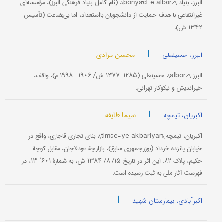
البرز، بنیاد \bonyād-e alborz\، (نام کامل: بنیاد فرهنگی البرز)، مؤسسه‌ای
غیرانتفاعی با هدف حمایت از دانشجویان با‌استعداد، اما بی‌بضاعت (تأسیس:
۱۳۴۲ ش).
|
محسن مرادی
البرز، حسینعلی
البرز \alborz\، حسینعلی (۱۲۸۵-۱۳۷۷ ش/ ۱۹۰۶- ۱۹۹۸ م)، واقف،
خیراندیش و نیکوکار تهرانی.
|
سیما طایفه
اکبریان، تیمچه
اکبریان، تیمچه \tīmče-ye akbariyān\، بنای تجاری قاجاری، واقع در
خیابان پانزده خرداد (بوزرجمهری سابق)، بازارچۀ عودلاجان، مقابل کوچۀ
حکیم، پلاک ۸۲. این اثر در تاریخ ۱۵/ ۸/ ۱۳۸۴ ش، به شمارۀ ۶۰۱‘ ۱۳، در
فهرست آثار ملی به ثبت رسیده است.
|
اکبرآبادی، بیمارستان شهید