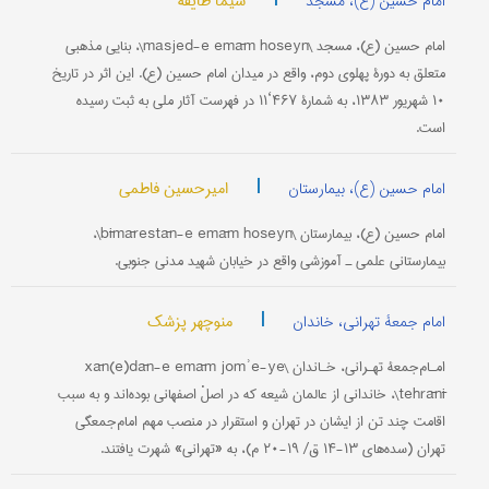
سیما طایفه
امام حسین (ع)، مسجد
امام حسین (ع)، مسجد \masjed-e emām hoseyn\، بنایی مذهبی
متعلق به دورۀ پهلوی دوم، واقع در میدان امام حسین (ع). این اثر در تاریخ
۱۰ شهریور ۱۳۸۳، به شمارۀ ۴۶۷‘۱۱ در فهرست آثار ملی به ثبت رسیده
است.
|
امیرحسین فاطمی
امام حسین (ع)، بیمارستان
امام حسین (ع)، بیمارستان \bīmārestān-e emām hoseyn\،
بیمارستانی علمی ـ آموزشی واقع در خیابان شهید مدنی جنوبی.
|
منوچهر پزشک
امام جمعۀ تهرانی، خاندان
امـام‌جمعۀ تهـرانی، خـاندان \xān(e)dān-e emām jomʾe-ye
tehrānī\، خاندانی از عالمان شیعه که در اصلْ اصفهانی بوده‌اند و به سبب
اقامت چند تن از ایشان در تهران و استقرار در منصب مهم امام‌جمعگی
تهران (سده‌های ۱۳-۱۴ ق/ ۱۹-۲۰ م)، به «تهرانی» شهرت یافتند.