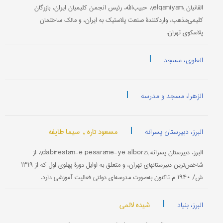
القانیان \elqāniyān\، حبیب‌الله، رئیس انجمن کلیمیان ایران، بازرگان
کلیمی‌مذهب، واردکنندۀ صنعت پلاستیک به ایران، و مالک ساختمان
پلاسکوی تهران.
|
العلوی، مسجد
|
الزهرا، مسجد و مدرسه
|
مسعود تاره ,
سیما طایفه
البرز، دبیرستان پسرانه
البرز، دبیرستان پسرانه \dabīrestān-e pesarāne-ye alborz\، از
شاخص‌ترین دبیرستانهای تهران، و متعلق به اوایل دورۀ پهلوی اول که از ۱۳۱۹
ش/ ۱۹۴۰ م تاکنون به‌صورت مدرسه‌ای دولتی فعالیت آموزشی دارد.
|
شیده لالمی
البرز، بنیاد