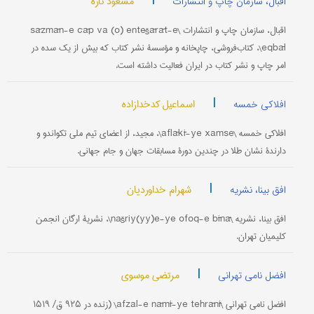
|
مسعود تاره
اقبال، سازمان چاپ و انتشارات
اقبال، سازمان چاپ و انتشارات \sāzmān-e čāp va (o) entešārāt-e
eqbāl\، کتاب‌فروشی، چاپخانه و مؤسسۀ نشر کتاب که بیش از یک سده در
امر چاپ و نشر کتاب در ایران فعالیت داشته است.
|
اسماعیل کدخدازاده
افلاکی خمسه
افلاکی خمسه \aflākī-ye xamse\، مجید، از اعضای تیم ملی تکواندو و
دارندۀ نشان طلا در چندین دورۀ مسابقات جهان و جام جهانی.
|
شهرام خداوردیان
افق بینا، نشریه
افق بینا، نشریه \našriy(yy)e-ye ofoq-e bīnā\، نشریۀ ارگان انجمن
کلیمیان تهران.
|
مرتضی موسوی
افضل نامی تهرانی
افضل نامی تهرانی \afzal-e nāmī-ye tehrānī\ (زنده در ۹۲۵ ق/ ۱۵۱۹