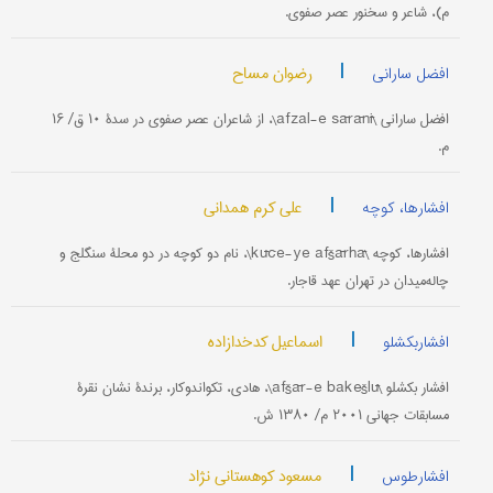
م)، شاعر و سخنور عصر صفوی.
|
رضوان مساح
افضل سارانی
افضل سارانی \afzal-e sārānī\، از شاعران عصر صفوی در سدۀ ۱۰ ق/ ۱۶
م.
|
علی کرم همدانی
افشارها، کوچه
افشارها، کوچه \kūče-ye afšārhā\، نام دو کوچه در دو محلۀ سنگلج و
چاله‌میدان در تهران عهد قاجار.
|
اسماعیل کدخدازاده
افشاربکشلو
افشار بکشلو \afšār-e bakešlū\، هادی، تکواندوکار، برندۀ نشان نقرۀ
مسابقات جهانی ۲۰۰۱ م/ ۱۳۸۰ ش.
|
مسعود کوهستانی نژاد
افشارطوس