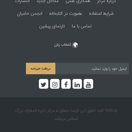
دربارۀ مرکز
همکاری علمی
مداخل جدید
انتشارات
شرایط استفاده
عضویت در کتابخانه
انجمن حامیان
تماس با ما
تارنمای پیشین
انتخاب زبان
دریافت خبرنامه
© 1405 کلیه حقوق این تارنما متعلق به مرکز دایره المعارف بزرگ
اسلامی میباشد