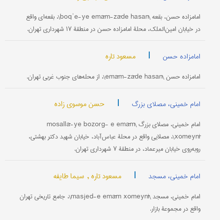
امامزاده حسن، بقعه \boqʾe-ye emām-zāde hasan\، بقعه‌ای واقع
در خیابان امین‌الملک، محلۀ امامزاده حسن در منطقۀ ۱۷ شهرداری تهران.
|
مسعود تاره
امامزاده حسن
امامزاده حسن \emām-zāde hasan\، از محله‌های جنوب غربی تهران.
|
حسن موسوی زاده
امام خمینی، مصلای بزرگ
امام خمینی، مصلای بزرگ \mosallā-ye bozorg- e emām
xomeynī\، مصلایی واقع در محلۀ عباس‌آباد، خیابان شهید دکتر بهشتی،
روبه‌روی خیابان میرعماد، در منطقۀ ۷ شهرداری تهران.
|
مسعود تاره ,
سیما طایفه
امام خمینی، مسجد
امام خمینی، مسجد \masjed-e emām xomeynī\، جامع تاریخی تهران
واقع در مجموعۀ بازار.