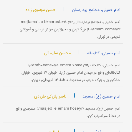
|
حسن موسوی زاده
امام خمینی، مجتمع بیمارستان
امام خمینی، مجتمع بیمارستانی \mojtamaʾ-e bīmārestānī-ye
emām xomeynī\، از بزرگ‌ترین و مجهزترین مراکز درمانی و آموزشی
قدیمی در تهران.
|
محسن سلیمانی
امام خمینی، کتابخانه
امام خمینی، کتابخانه \ketāb-xāne-ye emām xomeynī\،
کتابخانه‌ای واقع در میدان امام حسین (ع)، خیابان ۱۷ شهریور، خیابان
خشکبارچی، پارک خیام، در محدودۀ منطقۀ ۱۳ شهرداری تهران.
|
ناصر پازوکی طرودی
امام حسین (ع)، مسجد
امام حسین (ع)، مسجد \masjed-e emām hoseyn\، مسجدی واقع
در محلۀ سر‌آسیاب کن.
|