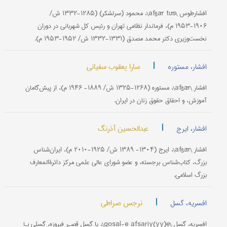
افشار‌طوس \afšār tūs\، محمود (سرلشکر) (۱۲۸۵-۱۳۳۲ ش/
۱۹۰۶-۱۹۵۳ م)، فرماندار نظامی تهران و رئیس کل شهربانی در دوران
نخست‌وزیری دکتر محمد مصدق (۱۳۳۱-۱۳۳۲ ش/ ۱۹۵۲-۱۹۵۳ م).
|
سارا یعقوب سفیانی
افشار، مستوره
افشار \afšār\، مستوره (۱۲۶۸-۱۳۲۵ ش/ ۱۸۸۹- ۱۹۴۶ م)، از پیش‌گامان
آموزش، و احقاق حقوق زنان در ایران.
|
عبدالحسین آذرنگ
افشار، ایرج
افشار \afšār\، ایرج (۱۳۰۴- ۱۳۸۹ ش/ ۱۹۲۵-۲۰۱۰ م)، ایران‌شناس
بزرگ، کتاب‌شناس برجسته، و عضو شورای عالی علمی مرکز دائرةالمعارف
بزرگ اسلامی.
|
نرجس صراطی
افسریه، گسل
افسریه، گسل \gosal-e afsariy(yy)e\، یا گسل قصـر فیروزه، گسلی بـا