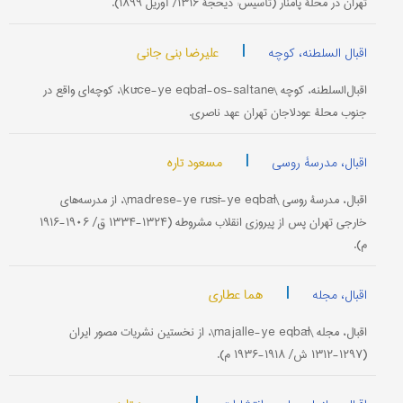
تهران در محلۀ پامنار (تأسیس: ذیحجۀ ۱۳۱۶/ آوریل ۱۸۹۹).
|
علیرضا بنی جانی
اقبال السلطنه، کوچه
اقبال‌السلطنه، کوچه \kūče-ye eqbāl-os-saltane\، کوچه‌ای واقع در
جنوب محلۀ عودلاجان تهران عهد ناصری.
|
مسعود تاره
اقبال، مدرسۀ روسی
اقبال، مدرسۀ روسی \madrese-ye rūsī-ye eqbāl\، از مدرسه‌های
خارجی تهران پس از پیروزی انقلاب مشروطه (۱۳۲۴-۱۳۳۴ ق/ ۱۹۰۶-۱۹۱۶
م).
|
هما عطاری
اقبال، مجله
اقبال، مجله \majalle-ye eqbāl\، از نخستین نشریات مصور ایران
(۱۲۹۷-۱۳۱۲ ش/ ۱۹۱۸-۱۹۳۶ م).