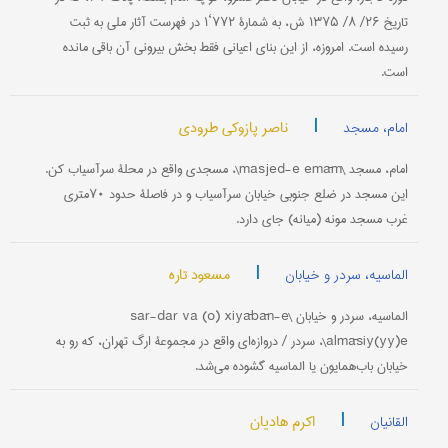
تاریخ ۲۶/ ۸/ ۱۳۷۵ ش، به شمارۀ ۷۷۲‘۱ در فهرست آثار ملی به ثبت
رسیده است. امروزه، از این بنای اعیانی فقط بخش بیرونی آن باقی مانده
است.
|
ناصر پازوکی طرودی
امام، مسجد
امام، مسجد \masjed-e emām\، مسجدی واقع در محلۀ سرآسیاب کن.
این مسجد در ضلع جنوبی خیابان سرآسیاب و در فاصلۀ حدود ۷۰متری
غرب مسجد مونه (میانه) جای دارد.
|
مسعود تاره
الماسیه، سردر و خیابان
الماسیه، سردر و خیابان \sar-dar va (o) xiyābān-e
almāsiy(yy)e\، سردر / دروازه‌ای واقع در مجموعۀ ارگ تهران، که رو به
خیابان باب‌همایون یا الماسیه گشوده می‌شد.
|
اکرم هادیان
القانیان