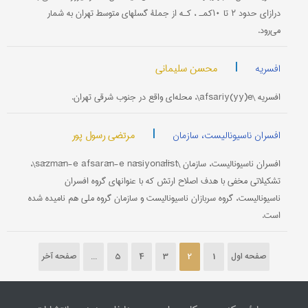
درازای حدود ۲ تا ۱۰کمـ ، کـه از جملۀ گسلهای متوسط تهران به شمار
می‌رود.
|
محسن سلیمانی
افسریه
افسریه \afsariy(yy)e\، محله‌ای واقع در جنوب شرقی تهران.
|
مرتضی رسول پور
افسران ناسیونالیست، سازمان
افسران ناسیونالیست، سازمان \sāzmān-e afsarān-e nāsiyonālīst\،
تشکیلاتی مخفی با هدف اصلاح ارتش که با عنوانهای گروه افسران
ناسیونالیست، گروه سربازان ناسیونالیست و سازمان گروه ملی هم نامیده شده
است.
صفحه اول
1
2
3
4
5
...
صفحه آخر