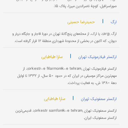
صوراسرافیل، کوچۀ ناصرالدین میرزا، پلاک ۱۵.
|
حمیدرضا حسینی
ارگ
ارگ \arg\، یا ارک، از محله‌های پنج‌گانۀ تهران در دورۀ قاجار و جایگاه دربار و
دیوان، که اکنون در بخشی از محدودۀ شهرداری منطقۀ ۱۲ قرار گرفته است.
|
سارا طباطبایی
ارکستر فیلارمونیک تهران
ارکستر فیلارمونیک تهران \orkestr-e fīlarmonīk-e tehrān\، از
مهم‌ترین مراکز موسیقی در ایران که در حدود ۵۰ سال، از ۱۳۳۲ تا اوایل
دهۀ ۱۳۸۰ ش، به فعالیت پرداخت.
|
سارا طباطبایی
ارکستر سمفونیک تهران
ارکستر سمفونیک تهران \orkestr samfonīk-e tehrān\، قدیمی‌ترین
ارکستر سمفونیک ایران.