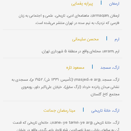
|
پیرایه یغمایی
ارمغان
ارمغان \armaqān\، ماهنامه‌ای ادبی‌، تاریخی‌، علمی‌ و اجتماعی به‌ زبان‌
فارسی كه‌ نزدیك به‌ نیم‌ سده‌ در تهران منتشر می‌شده‌ است‌.
|
محسن سلیمانی
ارم
ارم \eram\، محله‌ای واقع در منطقۀ ۵ شهرداری تهران.
|
مسعود تاره
ارگ، مسجد
ارگ، مسجد \masjed-e arg\ (تأسیس: ۱۳۳۱ ش/ ۱۹۵۲ م)، مسجدی به
نشانی میدان پانزده خرداد (ارگ سابق)، خیابان علی‌اکبر داور، روبه‌روی
مجتمع کاخ گلستان.
|
مینا رمضان جماعت
ارگ، خانۀ تاریخی
ارگ، خانۀ تاریخی \xāne-ye tārīxī-ye arg\، خانه‌ای تاریخی که قدمت
آن به سالهای پایانی دورۀ ناصرالدین شاه قاجار بازمی‌گردد، واقع در خیابان