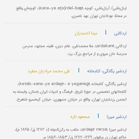
اردل‌باشی/ آردل‌باشی، کوچه \kūče-ye ā(a)rdel-bāšī\، کوچه‌ای واقع
در محلۀ عودلاجان تهران عهد ناصری.
|
مینا احمدیان
اردکانی
اردکانی \ardakānī\، ملا محمدتقی، عالم دینی، فقیه، مجتهد، مدرس
مدرسۀ خان مروی و از مراجع بزرگ یزد.
|
علی محمد مرادیان منفرد
اردشیر یگانگی، کتابخانه
اردشیر یگانگی، کتابخانه \ketāb-xāne-ye ardešīr- e yegānegī\،
کتابخانه‎ای تخصصی در حوزۀ تاریخ، فرهنگ و ادبیات ایران باستان، وابسته به
انجمن زردشتیان تهران، واقع در خیابان جمهوری، خیابان کیخسرو شاهرخ.
|
مسعود تاره
اردشیر میرزا
اردشیر میرزا \ardešīr mīrzā\، ملقب به رکن‌الدوله (د ۱۲۸۲ ق/ ۱۸۶۵ م)،
حاکم تهران در سالهای ۱۲۶۹-۱۲۷۲ ق/ ۱۸۵۳-۱۸۵۶ م.