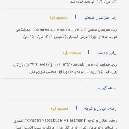
۱۳۱۱ ش/ ۱۹۳۲ م، بنیاد نهاده شد.
|
مسعود تاره
ارت، هنرستان صنعتی
ارت، هنرستان صنعتی \honarestān-e sanʾatī-ye ort\، آموزشگاهی
فنی ـ حرفه‌ای ویژۀ آموزش کلیمیان (تأسیس: ۱۳۲۹ ش/ ۱۹۵۰ م).
|
مسعود تاره
ارباب جمشید
ارباب‌جمشید \arbāb-jamšīd\ (۱۲۶۷-۱۳۵۱ ق/ ۱۸۵۱-۱۹۳۲ م)، بازرگان،
زمین‌دار، نیکوکار زردشتی و نمایندۀ دورۀ اول مجلس شورای ملی.
|
ارامنه، گورستان
|
مسعود تاره
ارامنه، خیابان و کوچه
ارامنه، خیابان و کوچه \xiyābān va(o) kūče-ye arāmane\، شماری
از خیابانها و کوچه‌های تهران که در گذر زمان، هریک به سبب اقامت ارمنیان