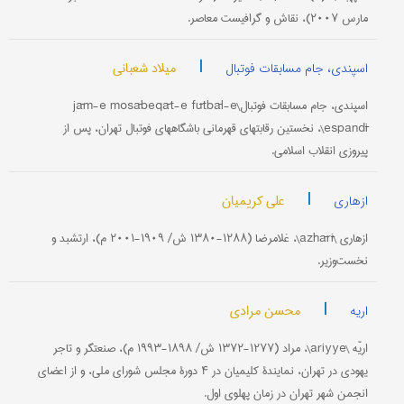
مارس ۲۰۰۷)، نقاش و گرافیست معاصر.
|
میلاد شعبانی
اسپندی، جام مسابقات فوتبال
اسپندی، جام مسابقات فوتبال\jām-e mosābeqāt-e fūtbāl-e
espandī\، نخستین رقابتهای قهرمانی باشگاههای فوتبال تهران، پس از
پیروزی انقلاب اسلامی.
|
علی کریمیان
ازهاری
ازهاری \azhārī\، غلامرضا (۱۲۸۸-۱۳۸۰ ش/ ۱۹۰۹-۲۰۰۱ م)، ارتشبد و
نخست‌وزیر.
|
محسن مرادی
اریه
اریّه \ariyye\، مراد (۱۲۷۷-۱۳۷۲ ش/ ۱۸۹۸-۱۹۹۳ م)، صنعتگر و تاجر
یهودی در تهران، نمایندۀ کلیمیان در ۴ دورۀ مجلس شورای ملی، و از اعضای
انجمن شهر تهران در زمان پهلوی اول.