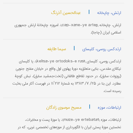
|
عبدالحسین آذرنگ
ارتش، چاپخانه
ارتش، چاپخانه \čāp-xāne-ye arteš\، امروزه: چاپخانۀ ارتش جمهوری
اسلامی ایران (چاجا).
|
سیما طایفه
ارتدکس روسی، کلیسای
ارتدکس روسی، کلیسای \kelīsā-ye ortodoks-e rūsī\، یا کلیسای
نیکلای مقدس، بنایی متعلق‌به دورۀ پهلوی اول واقع در خیابان مفتح جنوبی
(روزولت سابق)، در حدود تقاطع طالقانی (تخت‌جمشید سابق)، نبش کوچۀ
عطارد. این بنا در ۲۵/ ۷/ ۱۳۸۳ به شمارۀ ۲۱۲‘۱۱ در فهرست آثار ملی به‌ثبت
رسیده است.
|
مسیح موسوی زادگان
ارتباطات، موزه
ارتباطات، موزه \mūze-ye ertebātāt\، یا موزۀ پست و مخابرات،
نخستین موزۀ پستی ایران با الگوبرداری از موزه‌های تخصصی غربی، که در