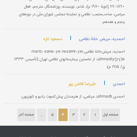
۱۸۹۰-۲۲ ژانویۀ ۱۹۷۰ م)، شاعر، نویسنده، روزنامه‌نگار، مترجم، فعال
سیاسی، صاحب‌منصب نظامی و نمایندۀ مجلس شورای ملی در دوره‌های
پنجم و هفدهم.
|
مسعود تاره
احمدیه، مریض خانۀ نظامی
احمدیه، مریض‌خانۀ نظامی \marīz-xāne-ye nezāmī-ye
ahmadiy(yy)e\، از نخستین بیمارستانهای نظامی تهران (تأسیس: ۱۳۳۳
ق/ ۱۹۱۵ م).
|
علیرضا فائض پور
احمدی
احمدی \ahmadī\، مرتضى، از هنرمندان پیش‌کسوت رادیو و تلویزیون.
صفحه اول
1
2
3
4
5
...
صفحه آخر