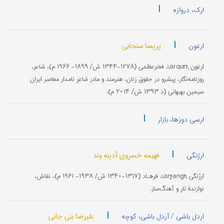
|
ارک، دروازه
|
پریسا سنجابی
ارغون
ارغون \arqūn\، فخرعظمى (۱۲۷۸-۱۳۴۴ ش/ ۱۸۹۹- ۱۹۶۶ م)، شاعر،
روزنامه‌نگار، پیشرو در حقوق زنان، هنرمند و مادر شاعر نامدار معاصر ایران
سیمین بهبهانی (د ۱۳۹۳ ش/ ۲۰۱۴ م).
|
ارسی دوزها، بازار
|
فهیمه خسروی آدینه وند
ارژنگی
ارژنگی \aržangī\، فرهـاد (۱۳۱۷-۱۳۴۰ ش/ ۱۹۳۸- ۱۹۶۱ م)، نقاش،
نوازندۀ تار و آهنگ‌ساز.
|
علیرضا بنی جانی
اردل باشی / آردل باشی، کوچه