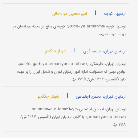
|
امیرحسین مرادخانی
ارمنیها، کوچه
ارمنیها، کوچه \kūče-ye armanīhā\، کوچه‌ای واقع در محلۀ عودلاجان در
تهرانِ عهد ناصری.
|
شهناز جنگجو
ارمنیان تهران، خلیفه گری
ارمنیان تهران، خلیفه‌گری \xalīfe-garī-ye armaniyān-e tehrān\،
نهادی دینی که مسئولیت ادارۀ امور ارمنیان تهران و شمال ایران را بر عهده
دارد (تأسیس: ۱۳۲۴ ش/ ۱۹۴۵ م).
|
شهناز جنگجو
ارمنیان تهران، انجمن اجتماعی
ارمنیان تهران، انجمن اجتماعی \anjoman-e ejtemāʾī-ye
armaniyān-e tehrān\، یا کلوپ ارمنیان تهران (تأسیس: ۱۲۹۷ ش/
۱۹۱۸ م).