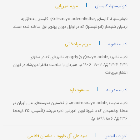
|
مریم میرزایی
ادونتیستها، کلیسای
ادونتیستهـا، کلیسای \kelīsā-ye adventīsthā\، کلیسایی متعلق به
ارمنیان شنبه‌دار (ادونتیستها) که در اوایل دوران پهلوی اول ساخته شده است.
|
مریم مرادخانی
ادب، نشریه
ادب، نشریه \našriy(yy)e-ye adab\، نشریه‌ای که در سالهای
۱۳۲۱-۱۳۲۴ ق/ ۱۹۰۳-۱۹۰۶ م، هم‌زمان با سلطنت مظفرالدین‌شاه در تهران
انتشار می‌یافت.
|
مسعود تاره
ادب، مدرسه
ادب، مدرسه \madrese-ye adab\، از نخستین مدرسه‌های ملی تهران در
محلۀ چاله‌‌میدان که با شیوۀ نوین آموزشی اداره می‌شد (تأسیس: ۲۵ ذیحجۀ
۱۳۱۶ ق/ ۶ مۀ ۱۸۹۹ م).
|
سید علی آل داوود ,
ساسان فاطمی
اخوت، انجمن