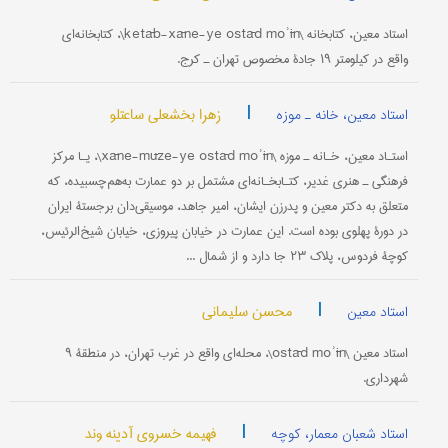
استاد معین، کتابخانه \ketāb-xāne-ye ostād moʾīn\، کتابخانه‌ای
واقع در کیلومتر ۱۹ جادۀ مخصوص تهران ـ کرج.
|
زهرا بخشعلی ساعتلو
استاد معین، خانه ـ موزه
استـاد معین، خـانه ـ موزه \xāne-mūze-ye ostād moʾīn\، یـا مرکز
فرهنگی ـ هنری غدیر، کتـابخـانه‌ای مشتمل بر دو عمارت به‌هم‌چسبیده، که
متعلق به دکتر معین و پدرزن ایشان، امیر جاهد، موسیقی‌دان برجستۀ ایران
در دورۀ پهلوی بوده است. این عمارت در خیابان پیروزی، خیابان شیخ‌الرئیس،
کوچۀ فردوس، پلاک ۲۳ جا دارد و از شمال ...
|
محسن سلیمانی
استاد معین
استاد معین \ostād moʾīn\، محله‌ای واقع در غرب تهران، در منطقۀ ۹
شهرداری.
|
فهیمه خسروی آدینه وند
استاد شعبان معمار، کوچه