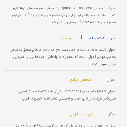
اخوت، انجمن \anjoman-e oxovvat\، نخستین مجمع سازمان‌یافته‌ای
که با عنوان «انجمن» در ایران اواخر دورۀ ناصرالدین شاه پدید آمد و در ایام
مظفرالدین شاه تشکیلات آن رسمی و علنی شد.
|
صبا مدنی
اخوان ثالث، خانه
اخوان ثالث، خانه \xāne-ye axavān-e sāles\، خانه‌ای متعلق به شاعر
معاصر، مهدی اخوان ثالث، که به‌همراه خانواده‌اش، دو دهۀ پایانی عمرش را
در آن سپری کرد.
|
محسن مرادی
اخوان
اخوان \axavān\، جعفر (۱۲۸۹-۱۳۶۲ ش/ ۱۹۱۰-۱۹۸۳ م)، کارآفرین،
بنیان‌‌گذار شرکت بازرگانی جیپ و نخستین تولیدکنندۀ خودرو در ایران.
|
فرزانه جمالزایی
اخگر
اخگر \axgar\، احـمـد (۲ شـوال ۱۳۰۷ ق-۲ بهمـن ۱۳۴۸ ش/ ۲۲ مۀ