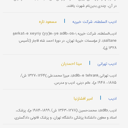
در آن، چندی بدین‌نام شهرت یافتند.
|
مسعود تاره
ادیب السلطنه، شرکت خیریه
ادیب‌السلطنه، شرکت خیریه \šerkat-e xeyriy (yy)e-ye adīb-os-
saltane\، از مؤسسات خیریۀ تهران، در دورۀ احمد شاه قاجار (تأسیس:
۱۳۲۸ ق).
|
مینا احمدیان
ادیب تهرانی
ادیب تهرانی \adīb-e tehrānī\، میرزا محمدعلی )۱۲۶۴-۱۳۲۷ ش/
۱۸۸۵- ۱۹۴۸ م)، عالم دینی، ادیب و مدرس.
|
امیر افشارنیا
ادیب
ادیب \adīb\، محمدحسین (۱۲۷۸-۱۳۶۳ ش/ ۱۸۹۹-۱۹۸۴ م)، پزشک،
استاد و معاون دانشکدۀ پزشکی دانشگاه تهران، و پزشک قانونی دادگستری.