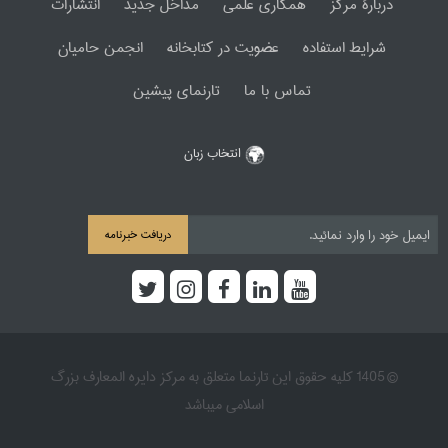
دربارۀ مرکز
همکاری علمی
مداخل جدید
انتشارات
شرایط استفاده
عضویت در کتابخانه
انجمن حامیان
تماس با ما
تارنمای پیشین
انتخاب زبان
دریافت خبرنامه
© 1405 کلیه حقوق این تارنما متعلق به مرکز دایره المعارف بزرگ
اسلامی میباشد