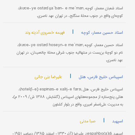
استاد شعبان معمار، کوچه \kūče-ye ostād šaʾbān- e meʾmār\،
کوچه‌ای واقع در جنوب محلۀ سنگلج، در تهران عهد ناصری.
|
فهیمه خسروی آدینه وند
استاد حسین معمار، کوچه
استاد حسین معمار، کوچه \kūče-ye ostād hoseyn-e meʾmār\،
نام دو کوچۀ بن‌بست در منتهاالیه جنوب شرقی محلۀ چاله‌میدان، در تهران
عهد ناصری.
|
علیرضا بنی جانی
اسپیناس خلیج فارس، هتل
اسپیناس خلیج ‌فارس، هتل \hotel(l-e) espīnās-e xalīj-e fārs\،
هتلی پنج‌ستاره از مجموعه‌هتلهای اسپیناس (گشایش: ۱۳۸۸ ش/ ۲۰۰۹ م)،
به مدیریت علی‌اصغر امیری، واقع در بلوار کشاورز.
|
صبا مدنی
اسپهبد
اسپهبد \espahbo(a)d\، علیرضا (آذر۱۳۳۰- اسفند ۱۳۸۵/ دسامبر ۱۹۵۱-