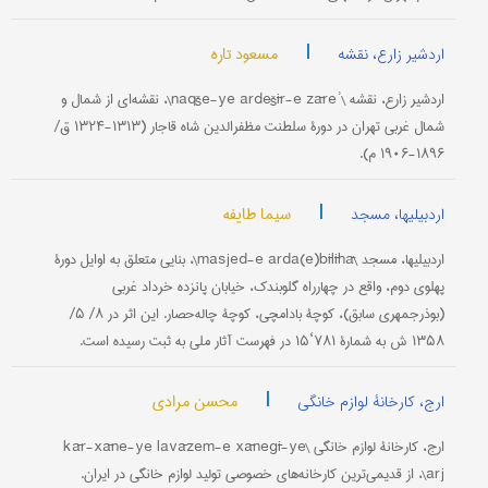
|
مسعود تاره
اردشیر زارع، نقشه
اردشیر زارع، نقشه \naqše-ye ardešīr-e zāreʾ\، نقشه‌ای از شمال و
شمال غربی تهران در دورۀ سلطنت مظفرالدین شاه قاجار (۱۳۱۳-۱۳۲۴ ق/
۱۸۹۶-۱۹۰۶ م).
|
سیما طایفه
اردبیلیها، مسجد
اردبیلیها، مسجد \masjed-e arda(e)bīlīhā\، بنایی متعلق به اوایل دورۀ
پهلوی دوم، واقع در چهارراه گلوبندک، خیابان پانزده خرداد غربی
(بوذرجمهری سابق)، کوچۀ بادامچی، کوچۀ چاله‌حصار. این اثر در ۸/ ۵/
۱۳۵۸ ش به شمارۀ ۷۸۱‘۱۵ در فهرست آثار ملی به ثبت رسیده است.
|
محسن مرادی
ارج، کارخانۀ لوازم خانگی
ارج، کارخانۀ لوازم خانگی \kār-xāne-ye lavāzem-e xānegī-ye
arj\، از قدیمی‌ترین کارخانه‌های خصوصی تولید لوازم خانگی در ایران.