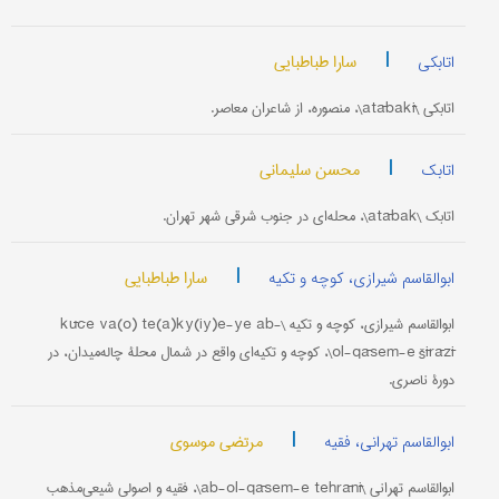
|
سارا طباطبایی
اتابکی
اتابکی \atābakī\، منصوره، از شاعران معاصر.
|
محسن سلیمانی
اتابک
اتابک \atābak\، محله‌ای در جنوب شرقی شهر تهران.
|
سارا طباطبایی
ابوالقاسم شیرازی، کوچه و تکیه
ابوالقاسم شیرازی، کوچه و تکیه \kūče va(o) te(a)ky(iy)e-ye ab-
ol-qāsem-e šīrāzī\، کوچه و تکیه‌ای واقع در شمال محلۀ چاله‌میدان، در
دورۀ ناصری.
|
مرتضی موسوی
ابوالقاسم تهرانی، فقیه
ابوالقاسم تهرانی \ab-ol-qāsem-e tehrānī\، فقیه و اصولی شیعی‌مذهب