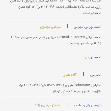
خدابنده (سل‍ ۹۸۵-۹۹۶ ق/ ۱۵۷۷- ۱۵۸۸ م)، شاعر پارسی‌گوی، و پدر امین‌
رازی، صاحب تذکرۀ هفت‌اقلیم (تألیف: ۹۹۶-۱۰۰۲ ق)، که گویا همان
احمدکور است.
|
مرتضی موسوی
احمد تهرانی، دیوانی
احمد تهرانی \ahmad-e tehrānī\، دیوانی و شاعر عصر صفوی در سدۀ ۱۰
ق/ ۱۶ م، متخلص به قانعی.
|
احمد تهرانی
|
گلاله هنری
احترامی
احترامی \ehterāmī\، منوچهر (۱۳۲۰-۱۳۸۷ ش/ ۱۹۴۱- ۲۰۰۹ م)،
طنزپرداز، شاعر و نویسندۀ داستان کودکان.
|
حسن موسوی زاده
اتوبوس رانی، سامانه