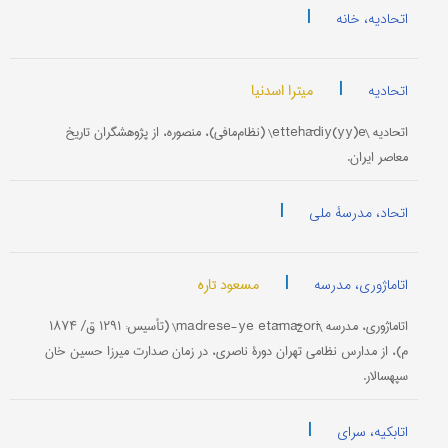
|
اتحادیه، خانه
|
میترا اسدنیا
اتحادیه
اتحادیه \ettehādiy(yy)e\ (نظام‌مافی)، منصوره، از پژوهشگران تاریخ
معاصر ایران.
|
اتحاد، مدرسۀ ملی
|
مسعود تاره
اتاماژوری، مدرسه
اتاماژوری، مدرسه \madrese-ye etāmāžorī\ (تأسیس: ۱۲۹۱ ق/ ۱۸۷۴
م)، از مدارس نظامی تهران دورۀ ناصری، در زمان صدارت میرزا حسین خان
سپهسالار.
|
اتابکیه، سرای