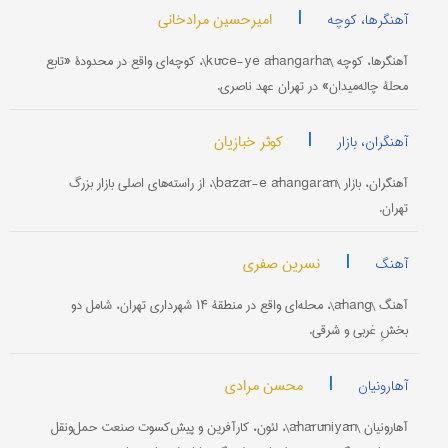
|
امیرحسین مرادخانی
آهنگرها، کوچه
آهنگرها، کوچه \kūče-ye āhangarhā\، کوچه‌ای واقع در محدودۀ «تابع
محلۀ چاله‌میدان» در تهران عهد ناصری.
|
کوثر خبازیان
آهنگران، بازار
آهنگران، بازار \bāzār-e āhangarān\، از راسته‌های اصلی بازار بزرگ
تهران.
|
نسرین صفری
آهنگ
آهنگ \āhang\، محله‌ای واقع در منطقۀ ۱۴ شهرداری تهران، شامل دو
بخشِ غربی و شرقی.
|
محسن مرادی
آهارونیان
آهارونیان \āhārūniyān\، لئون، کارآفرین و پیش‌کسوت صنعت حمل‌و‌نقل