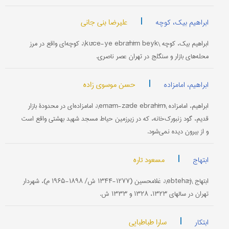
|
علیرضا بنی جانی
ابراهیم بیک، کوچه
ابراهیم بیک، کوچه \kūče-ye ebrāhīm beyk\، کوچه‌ای واقع در مرز
محله‌های بازار و سنگلج در تهران عصر ناصری.
|
حسن موسوی زاده
ابراهیم، امامزاده
ابراهیم، امامزاده \emām-zāde ebrāhīm\، امامزاده‌ای در محدودۀ بازار
قدیم، گود زنبورک‌خانه، که در زیرزمین حیاط مسجد شهید بهشتی واقع است
و از بیرون دیده نمی‌شود.
|
مسعود تاره
ابتهاج
ابتهاج \ebtehāj\، غلامحسین (۱۲۷۷-۱۳۴۴ ش/ ۱۸۹۸-۱۹۶۵ م)، شهردار
تهران در سالهای ۱۳۲۳، ۱۳۲۸ و ۱۳۳۳ ش.
|
سارا طباطبایی
ابتکار