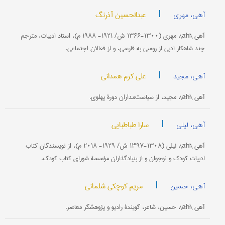
|
عبدالحسین آذرنگ
آهی، مهری
آهی \āhī\، مهری (۱۳۰۰-۱۳۶۶ ش/ ۱۹۲۱- ۱۹۸۸ م)، استاد ادبیات، مترجم
چند شاهکار ادبی از روسی به فارسی، و از فعالان اجتماعی.
|
علی کرم همدانی
آهی، مجید
آهی \āhī\، مجید، از سیاست‌مداران دورۀ پهلوی.
|
سارا طباطبایی
آهی، لیلی
آهی \āhī\، لیلی (۱۳۰۸-۱۳۹۷ ش/ ۱۹۲۹- ۲۰۱۸ م)، از نویسندگان کتاب
ادبیات کودک و نوجوان و از بنیادگذاران مؤسسۀ شورای کتاب کودک.
|
مریم کوچکی شلمانی
آهی، حسین
آهی \āhī\، حسین، شاعر، گویندۀ رادیو و پژوهشگر معاصر.