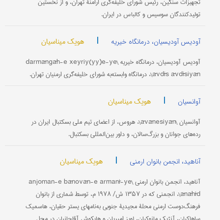
تجهیزات سنگین، رئیس شورای خلیفه‌گری ارامنۀ تهران، و از نخستین
تولیدکنندگان سوسیس و کالباس در ایران.
|
هویک میناسیان
آودیس آودیسیان، درمانگاه خیریه
آودیس آودیسیان، درمانگاه خیریه \darmāngāh-e xeyriy(yy)e-ye
āvdīs āvdīsiyān\، درمانگاه وابسته‌به شورای خلیفه‌گری ارمنیان تهران.
|
هویک میناسیان
آوانسیان
آوانسیان \āvānesiyān\، هروس، از اعضای تیم ملی بسکتبال ایران در
رده‌های جوانان و بزرگ‌سالان، و داور بین‌المللی بسکتبال.
|
هویک میناسیان
آناهید، انجمن بانوان ارمنی
آناهید، انجمن بانوان ارمنی \anjoman-e bānovān-e armanī-ye
ānāhīd\، انجمنی که در ۱۳۵۷ ش/ ۱۹۷۸ م، توسط شماری از بانوان
فرهنگ‌دوست ارمنی محلۀ مجیدیۀ جنوبی به‌نامهای یستر حقیان، هاسمیک
ساهاکیان، آنژیک مانوکیان، لویز امیریان و هایکوش آقاجانیان در محل