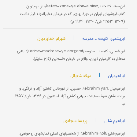
ابن‌سینا، کتابخانه \ketāb-xāne-ye ebn-e sīnā\، از مهم‌ترین
کتاب‌فروشیهای تهران در دورۀ پهلوی که در میدان مخبرالدوله قرار داشت
(۱۳۰۹-۱۳۵۳ ش/ ۱۹۳۰-۱۹۷۴ م).
|
شهرام خداوردیان
ابریشمی، کنیسه ـ مدرسه
ابریشمـی، کنیسه ـ مدرسه \kanīse-madrese-ye abrīšamī\، بنایی
متعلق به کلیمیان تهران، واقع در خیابان فلسطین (کاخ سابق).
|
میلاد شعبانی
ابراهیمیان
ابراهیمیان \ebrāhīmiyān\، حسین، از قهرمانان کشتی آزاد و فرنگی، و
برندۀ نشان نقرۀ مسابقات جهانیِ کشتی آزادِ استانبول در ۱۳۳۶ ش/ ۱۹۵۷
م.
|
پریسا سجادی
ابراهیم شلی
ابراهیم‌شلی \ebrāhīm-šolī\، از شخصیتهای اصلی نمایشهای روحوضی.