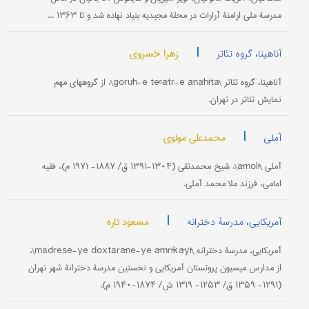
مدرسۀ ملی ارامنۀ آرارات در محلۀ مجیدیه بنیاد نهاده شد و تا ۱۳۶۳ ...
|
زهرا خسروی
آناهیتا، گروه تئاتر
آناهیتا، گروه تئاتر \gorūh-e teºātr-e ānāhītā\، از گروههای مهم
نمایش تئاتر در تهران.
|
محمدعلی مولوی
آملی
آملی \āmolī\، شیخ محمدتقی (۱۳۰۴-۱۳۹۱ ق/ ۱۸۸۷- ۱۹۷۱ م)، فقیه
امامی، فرزند ملا محمد آملی.
|
مسعود تاره
آمریکایی، مدرسۀ دخترانه
آمریکایی، مدرسۀ دخترانه \madrese-ye doxtarāne-ye āmrīkāyī\،
از مدارس میسیون پروتستان آمریکایی و نخستین مدرسۀ دخترانۀ شهر تهران
(۱۲۹۱- ۱۳۵۹ ق/ ۱۲۵۳- ۱۳۱۹ ش/ ۱۸۷۴-۱۹۴۰ م).