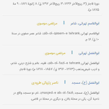
دورۀ قاجار (۳ ربیع‌الآخر ۱۲۳۶-۳ ربیع‌الآخر ۱۲۹۲ ق/ ۸ ژانویۀ ۱۸۲۱- ۹ مۀ
۱۸۷۵ م).
|
مرتضی موسوی
ابوالقاسم تهرانی، شاعر
ابوالقاسم تهرانی \ab-ol-qāsem-e tehrānī\، شاعر عصر صفوی در سدۀ
۱۰ ق/ ۱۶ م.
|
مرتضی موسوی
ابوالفضل تهرانی
ابوالفضل تهرانی \ab-ol-fazl-e tehrānī\، فقیه، عالم و شارح دینی، شاعر،
و ادیب شیعی‌مذهب (۱۲۷۳- ۱۳۱۶ ق/ ۱۸۵۷- ۱۸۹۸ م) دورۀ قاجار.
|
ناصر پازوکی طرودی
ابوالفضل (ع)، مسجد
ابوالفضل (ع)، مسجد \masjed-e ab-ol-fazl\، نام دو مسجد واقع در
ناحیۀ کَن، یکی در محلۀ بالان، و دیگری در محلۀ درِ قاضی.