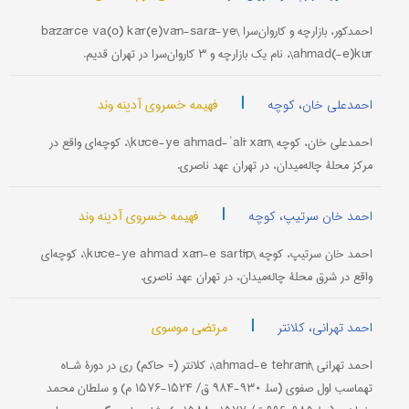
احمدکور، بازارچه و کاروان‌سرا \bāzārče va(o) kār(e)vān-sarā-ye
ahmad(-e)kūr\، نام یک بازارچه و ۳ کاروان‌سرا در تهران قدیم.
|
فهیمه خسروی آدینه وند
احمدعلی خان، کوچه
احمدعلی خان، کوچه \kūče-ye ahmad-ʾalī xān\، کوچه‌ای واقع در
مرکز محلۀ چاله‌میدان، در تهران عهد ناصری.
|
فهیمه خسروی آدینه وند
احمد خان سرتیپ، کوچه
احمد ‌خان سرتیپ، کوچه \kūče-ye ahmad xān-e sartīp\، کوچه‌ای
واقع در شرق محلۀ چاله‌میدان، در تهران عهد ناصری.
|
مرتضی موسوی
احمد تهرانی، کلانتر
احمد تهرانی \ahmad-e tehrānī\، کلانتر (= حاکم) ری در دورۀ شـاه
‌تهماسب اول صفوی (سل‍ ۹۳۰-۹۸۴ ق/ ۱۵۲۴-۱۵۷۶ م) و سلطان محمد