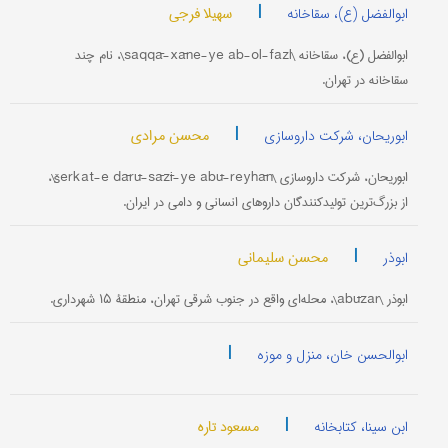
|
سهیلا فرجی
ابوالفضل (ع)، سقاخانه
ابوالفضل (ع)، سقاخانه \saqqā-xāne-ye ab-ol-fazl\، نام چند
سقاخانه در تهران.
|
محسن مرادی
ابوریحان، شرکت داروسازی
ابوریحان، شرکت داروسازی \šerkat-e dārū-sāzī-ye abū-reyhān\،
از بزرگ‌ترین تولیدکنندگان داروهای انسانی و دامی در ایران.
|
محسن سلیمانی
ابوذر
ابوذر \abūzar\، محله‌ای واقع در جنوب شرقی تهران، منطقۀ ۱۵ شهرداری.
|
ابوالحسن خان، منزل و موزه
|
مسعود تاره
ابن سینا، کتابخانه