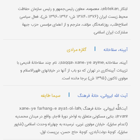
ابتکار \ebtekār\، معصومه، معاون رئیس‌جمهور و رئیس سازمان حفاظت
محیط زیست ایران (۱۳۷۶-۱۳۸۴ ش؛ ۱۳۹۲-۱۳۹۶ ش)، فعال سیاسی
اصلاح‌طلب، روزنامه‌نگار، مؤلف، مترجم و از اعضای مؤسس حزب جبهۀ
مشارکت ایران اسلامی.
|
گلاره مرادی
آیینه، سقاخانه
آیینه، سقاخانه \saqqā-xāne-ye āyīne\، نام چند سقاخانۀ قدیمی با
تزیینات آیینه‌کاری در تهران که دو باب از آنها در خیابانهای ظهیرالاسلام و
مولوی تاکنون (۱۳۹۵ ش) برجا مانده‌ است.
|
سیما طایفه
آیت الله ایروانی، خانۀ فرهنگ
آیت‌اللّٰه ایروانی، خانۀ فرهنگ \xāne-ye farhang-e āyat-ol-lāh
īrvānī\، بنایی مسکونی متعلق به اواخر دورۀ قاجار، واقع در میدان محمدیه
(اعدام سابق)، خیابان مولوی غربی، نرسیده به چهارراه وحدت اسلامی (شاپور
سابق)، کوچۀ دولت‌آبادی، کوچۀ حاج حسن، بن‌بست اول.