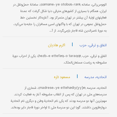
اتوبوس‌رانی، سامانه \sāmāne-ye otobūs-rānī\، سامانۀ حمل‌و‌نقل در
ایران، همگام با بسیاری از کشورهای مترقی دنیا شکل گرفت که عمدۀ
فعالیتهای اولیۀ آن بیشتر در تهران متمرکز بود. آغازبه‌کار نخستین خط
حمل‌و‌نقل عمومی در تهران که با واگنهای اسبی مسافران را جابه‌جا می‌کرد،
به دورۀ ناصرالدین شاه قاجار بازمی‌گردد. از‌ آ...
|
اکرم هادیان
اتفاق و ترقی، حزب
اتفاق و ترقی، حزب \hezb-e ettefāq-o taraqqī\، یکی از احزاب دورۀ
مشروطه به ریاست مستعان‌الملک.
|
مسعود تاره
اتحادیه، مدرسه
اتحادیه، مدرسه \madrese-ye ettehādiy(yy)e\، شماری از
مدرسه‌های ملی در تهران که پس از انقلاب مشروطه آغاز به فعالیت کردند.
مهم‌ترین آنها دو مدرسه بودند که یکی نام اتحادیۀ وطن و دیگری نام اتحادیۀ
دروازه‌قزوین داشتند. گویا این دو مدرسۀ ملی تا اواخر دورۀ قاجار دایر بوده‌اند.