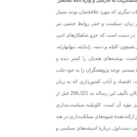
ت به فارسی و واژه‎ نامۀ مختصر
ات دیگری که مورد علاقۀشان بوده، بسیار
ر زبان، سیاست و حتی روابط جنسی نیز
یت در دست است که جزو شاهکارهای ادبی
ری همچون
کلیله و دمنه
،
راماینَه
،
مهابهارتَه،
ست، نوشته‌های هندیان را کمتر دیده و
دۀ بیستم، توجه پژوهشگران را به خود جلب
، اقتصاد و آداب کشورداری که به زبان
سنسکریت در پانزده کتاب نوشته شده است. تاریخِ احتمالیِ تألیف این رساله به‌ 321ـ296 قبل از
ز مؤید آن است. کاوتیلیه سیاست‌مداری
رائه‌دهندۀ شیوه‌های مملکت‌داری در هند
ی دست‌اول دربارۀ اندیشه‌های سیاسی و