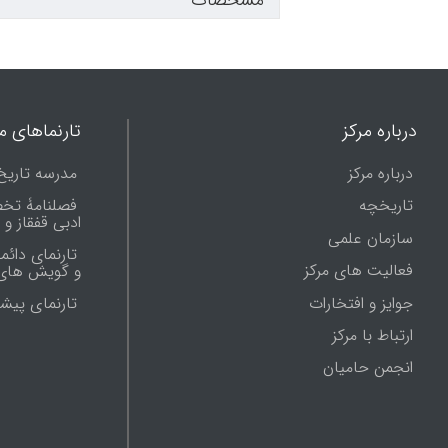
مشخصات
درباره مرکز
تارنماهای ما
درباره مرکز
مدرسه تاریخ
تاریخچه
فصلنامۀ تخ
ادبی قفقاز و
سازمان علمی
تارنمای دائم
فعالیت های مرکز
و گویش های 
جوایز و افتخارات
تارنماى پيش
ارتباط با مرکز
انجمن حامیان