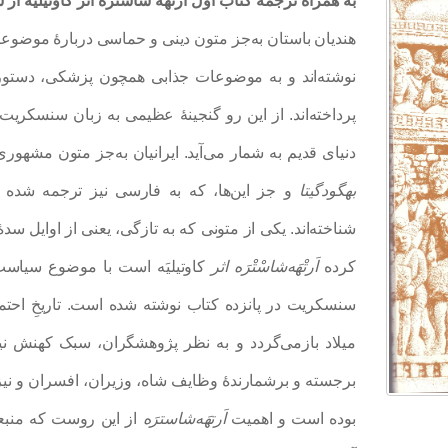
به همراه ترجمۀ کتاب اول ارتهه شاستره اثر کاوتیلیه از سنسکری
هندیان باستان به‌جز متون دینی و حماسی دربارۀ موضوع
نوشته‌اند و به موضوعات جذابی همچون پزشکی، دستو
پرداخته‌اند. از این رو گنجینۀ عظیمی به زبان سنسکر
دنیای قدیم به شمار می‌آید. ایرانیان به‌جز متون مشهو
بهگودگیتا
و
جز این‌ها، که به فارسی نیز ترجمه شده ا
شناخته‌اند. یکی از متونی که به تازگی، یعنی از اوایل س
کرده
اَرتْهَه‌شاسْتْرَه اثر
کاوتیلیَه است با موضوع سیاست
میلاد بازمی‌گردد و به نظر پژوهشگران، سبک کهنش نی
برجسته و برشمارندۀ وظایف شاه، وزیران، افسران و نیز ا
بوده است و اهمیت
اَرتهَه‌شاسترَه
از این ‌روست که منبع