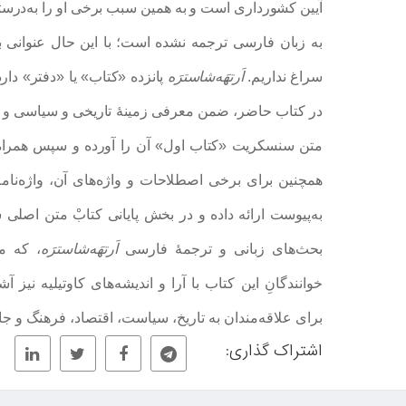
آیین کشورداری است و به همین سبب برخی او را به‌درستی نی
به زبان فارسی ترجمه نشده است؛ با این حال عنوانی برا
سراغ نداریم.
اَرتهَه‌شاسترَه
پانزده «کتاب» یا «دفتر» دا
در کتاب حاضر، ضمن معرفی زمینۀ تاریخی و سیاسی و
متن سنسکریت «کتاب اول» آن را آورده‌ و سپس همراه ب
همچنین برای برخی اصطلاحات و واژه‌های آن، واژه‌نامه
به‌پیوست ارائه داده‌ و در بخش پایانی کتابْ متن اصلی
بحث‌های زبانی و ترجمۀ فارسی
اَرتهَه‌شاسترَه
، که م
خوانندگانِ این کتاب با آرا و اندیشه‌های کاوتیلیه نیز 
برای علاقه‌مندان به تاریخ، سیاست، اقتصاد، فرهنگ و 
اشتراک گذاری: