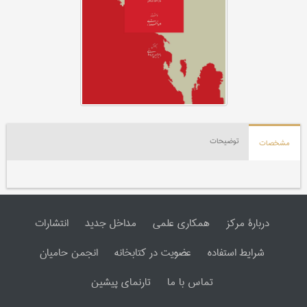
توضیحات
مشخصات
دربارۀ مرکز
همکاری علمی
مداخل جدید
انتشارات
شرایط استفاده
عضویت در کتابخانه
انجمن حامیان
تماس با ما
تارنمای پیشین