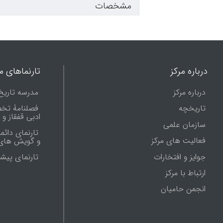
مشخصات
درباره مرکز
تارنماهای ما
درباره مرکز
مدرسه تاریخ
تاریخچه
فصلنامۀ تخ
ادبی قفقاز و
سازمان علمی
تارنمای دائم
فعالیت های مرکز
و گویش های 
جوایز و افتخارات
تارنماى پيش
ارتباط با مرکز
انجمن حامیان