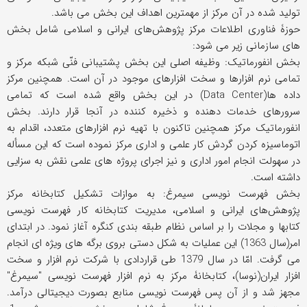
تولید شده در آن مرکز از مهمترین اهداف این بخش می باشد.
حوزۀ فناوری اطلاعات مرکز پژوهش‌های ایرانی و اسلامی شامل بخش
های سازمانی زیر می شود:
بخش انفورماتیک: وظیفه اصلی این بخش پشتیبانی فنّی شبکه مرکز و
تمامی نرم افزارها و سخت افزارهای موجود در آن است. همچنین مرکز
داده ها(Data Center) در این بخش واقع شده است که تمامی
سرورهای خدمات دهنده و ذخیره کننده در آنجا قرار دارند. بخش
انفورماتیک مرکز همچنین تاکنون با تهیه نرم افزارهای متعدد، اقدام به
اتوماسیزه کردن گردش کار علمی و اداری مرکز نموده است که این مسأله
در سهولت انجام امور اداری و نیز اجرای پروژه های علمی نقش به سزایی
داشته است.
بخش فهرست نویسی سیمرغ: به موازات تشکیل کتابخانه مرکز
پژوهش‌های ایرانی و اسلامی، مدیریت کتابخانه کار فهرست نویسی
کتابها و مجلات را بر اساس نظام طبقه بندی کنگره آغاز نمود. در ابتدای
امر(سال 1363) این عملیات به شکل دستی بروی برگه های ویژه ای انجام
می گرفت. امّا در سال 1379 طی قراردادی با شرکت نرم افزار و سخت
افزار ایران(نوسا)، کتابخانۀ مرکز به نرم افزار فهرست نویسی "سیمرغ"
مجهز شد و از آن پس فهرست نویسی منابع بصورت دیجیتالی درآمد.