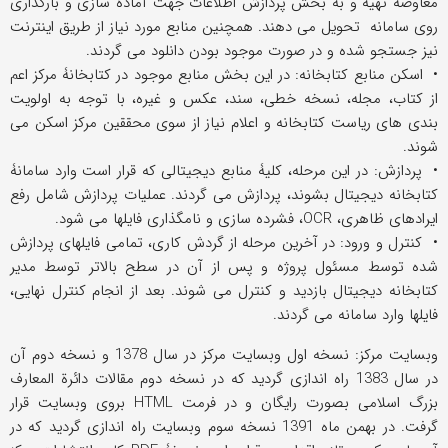
معاوضه تهیه و به بخش پردازش اطلاعات جهت آماده سازی و بارگذاری
روی سامانه تحویل می دهند. همچنین منابع مورد نیاز از طریق اینترنت
نیز جستجو شده و در صورت موجود بودن دانلود می گردند.
• اسکن منابع کتابخانه: در این بخش منابع موجود در کتابخانۀ مرکز اعم
از کتاب، مجله، نسخه خطی، سند، عکس و غیره، با توجه به اولویت
بندی های ریاست کتابخانه و اعلام نیاز از سوی محققین مرکز اسکن می
شوند.
• پردازش: در این مرحله، کلیۀ منابع دیجیتالی که قرار است وارد سامانۀ
کتابخانه دیجیتال بشوند، پردازش می گردند. عملیات پردازش شامل رفع
ایرادهای ظاهری، OCR، فشرده سازی و نامگذاری فایلها می شود.
• کنترل و ورود: در آخرین مرحله از گردش کاری، تمامی فایلهای پردازش
شده توسط مسئول پروژه و پس از آن در سطح بالاتر توسط مدیر
کتابخانه دیجیتال بازدید و کنترل می شوند. بعد از انجام کنترل نهایی،
فایلها وارد سامانه می گردند.
وبسایت مرکز: نسخه اول وبسایت مرکز در سال 1378 و نسخه دوم آن
در سال 1383 راه اندازی گردید که در نسخه دوم مقالات دائرة المعارف
بزرگ اسلامی بصورت رایگان و در فرمت HTML بروی وبسایت قرار
گرفت. در بهمن ماه 1391 نسخه سوم وبسایت راه اندازی گردید که در