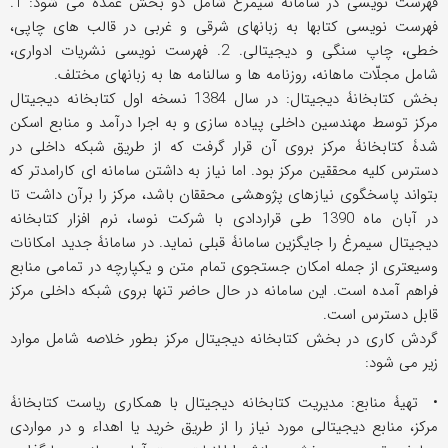
فهرست نویسی در سامانۀ سیمرغ شامل دو بخش عمده می شود: 1.
فهرست نویسی کتابها به زبانهای شرقی و غربی در قالب های چاپی،
خطی، چاپ سنگی و دیجیتالی. 2. فهرست نویسی نشریات ادواری،
شامل مجلّات ماهانه، روزنامه ها و سالنامه ها به زبانهای مختلف.
بخش کتابخانۀ دیجیتال: در سال 1384 نسخه اول کتابخانه دیجیتال
مرکز توسط مهندسین داخلی پیاده سازی و به اجرا درآمد و منابع اسکن
شدۀ کتابخانۀ مرکز بروی آن قرار گرفت که از طریق شبکه داخلی در
دسترس کلیه محققین مرکز بود. اما نیاز به داشتن سامانه ای کارامدتر که
بتواند پاسخگوی نیازهای پژوهشی محققان باشد، مرکز را برآن داشت تا
در آبان ماه 1390 طی قراردادی با شرکت نوسا، نرم افزار کتابخانه
دیجیتال سیمرغ را جایگزین سامانۀ قبلی نماید. در سامانۀ جدید امکانات
وسیعتری از جمله امکان جستجوی تمام متن و یکپارچه در تمامی منابع
فراهم آمده است. این سامانه در حال حاضر تنها بروی شبکه داخلی مرکز
قابل دسترس است.
گردش کاری در بخش کتابخانه دیجیتال مرکز بطور خلاصه شامل موارد
زیر می شود:
• تهیۀ منابع: مدیریت کتابخانه دیجیتال با همکاری ریاست کتابخانۀ
مرکز، منابع دیجیتالی مورد نیاز را از طریق خرید یا اهداء و در مواردی