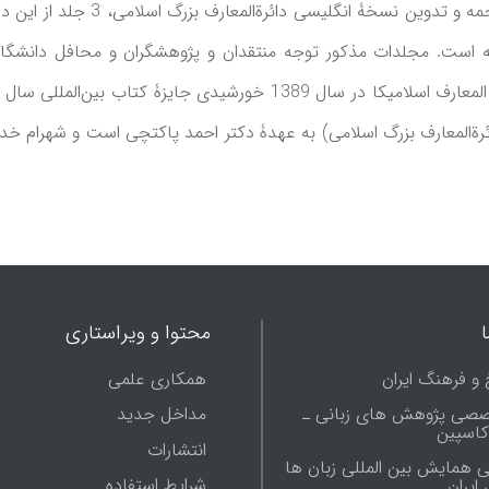
ه است. مجلدات مذکور توجه منتقدان و پژوهشگران و محافل دانشگاهی
توجهی روبرو شده است. شایان ذکر است که دائرة المعارف اسلامیکا در سا
ائرة‌المعارف بزرگ اسلامی) به عهدۀ دکتر احمد پاکتچی است و شهرام خد
محتوا و ویراستاری
 و فرهنگ ایران
همکاری علمی
صصی پژوهش های زبانی ـ
مداخل جدید
 کاسپین
انتشارات
ی همایش بین المللی زبان ها
شرایط استفاده
ایران