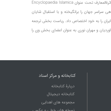
گشت. با گذشت بیش از هشت سال آغاز طرح ترجمه و تدوین نسخۀ انگلیسی دائرة‌المعارف بزرگ اسلامی، 3 جلد از این دائرة‌المعارف تحت عنوان Encyclopaedia Islamica
 سراسر جهان را برانگیخته و با استقبال شایان
ل 1389 خورشیدی جایزۀ کتاب بین‌المللی سال ایران را به خود اختصاص داد. ریاست بخش ترجمه
اوردیان و مهران نوری به عنوان اعضای بخش وی را
کتابخانه و مرکز اسناد
دربارۀ کتابخانه
کتابخانه دیجیتال
مجموعه های اهدایی
نسخه های خطی و عکسی