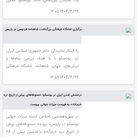
یک سازمان بین‌المللی مانند یونسکو، ممکن
است چنین تصوری را در ذهن همگان ایجاد
1404/4/29 ۱۴:۰۵
کند که ما بدنبال بازگو کردن خاطرات تاریخی،
به یادآوردن میراث فرهنگی، به یادآوردن
برگزاری شامگاه فرهنگی بزرگداشت شاهنامه فردوسی در پاریس
اسطوره‌های باستانی و آثار کهن، درباره ایران و
توران هستیم؛ بی‌شک جایگاه والای شاهنامه
بعنوان یک متن درسی در نه تنها فرهنگ
به ابتکار نمایندگی دائم جمهوری اسلامی ایران
فارسی‌زبانان بلکه در کل جهان جایگاهی یگانه
نزد یونسکو با با هدف بررسی پیام‌ها و
است.
ارزش‌های جهانی شاهنامه، شامگاه فرهنگی
بزرگداشت شاهنامه فردوسی با حضور سفرای
1404/4/29 ۱۳:۵۹
سه کشور فارسی‌زبان نزد یونسکو، استادان
برجسته ادبیات فارسی و علاقه‌مندان به
درخشش تمدن ایران در یونسکو؛ «محوطه‌های پیش از تاریخ دره
فرهنگ و زبان پارسی برگزار شد.
خرم‌آباد» به فهرست میراث جهانی پیوست
در چهل‌وهفتمین اجلاس کمیته میراث جهانی
یونسکو در پاریس، پرونده «محوطه‌های پیش
از تاریخ دره خرم‌آباد» با قدمتی بیش از ۶۵