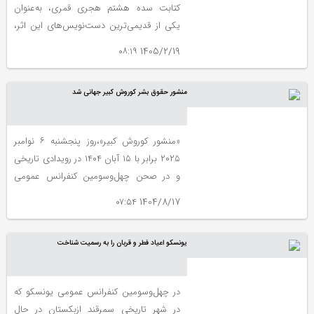
کتابت سده هشتم هجری قمری، به‌عنوان
یکی از قدیمی‌ترین دست‌نویس‌های این اثر،
در فهرست حافظه جهانی یونسکو به ثبت
1405/2/19 ۰۸:۱۹
رسیده است.
منشور حقوق بشر کوروش کبیر جهانی شد
«منشور کوروش کبیر»،روز پنجشنبه ۶ نوامبر
۲۰۲۵ برابر با ۱۵ آبان ۱۴۰۴ در رویدادی تاریخی
و در صحن چهل‌وسومین کنفرانس عمومی
یونسکو در سمرقند به‌عنوان یکی از نخستین
1404/8/17 ۰۷:۵۴
منشورهای حقوق بشر جهان که بر احترام به
تنوع فرهنگی تأکید دارد، به رسمیت شناخته
یونسکو اعیاد فطر و قربان را به رسمیت شناخت
شد و از سوی کشورهای عضو یونسکو مورد
تأیید قرار گرفت
در چهل‌وسومین کنفرانس عمومی یونسکو که
در شهر تاریخی سمرقند ازبکستان در حال