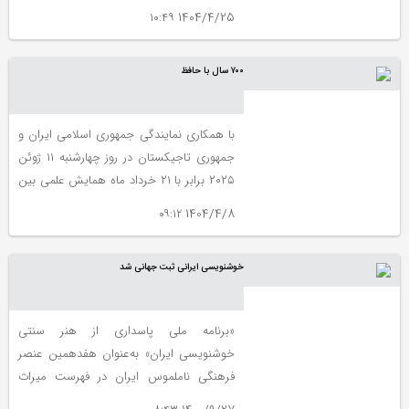
هزار سال، به‌عنوان بیست‌ونهمین اثر ثبت‌شده
1404/4/25 ۱۰:۴۹
جهانی از ایران به تصویب رسید؛ افتخاری دیگر
برای تمدن‌سازترین سرزمین تاریخ.
۷۰۰ سال با حافظ
با همکاری نمايندگی جمهوری اسلامی ايران و
جمهوری تاجيکستان در روز چهارشنبه ۱۱ ژوئن
۲۰۲۵ برابر با ۲۱ خرداد ماه همايش علمی بين
المللی "۷۰۰ سال با حافظ" در مقر سازمان
1404/4/8 ۰۹:۱۲
آموزشی، علمی و فرهنگی ملل متحد ـ
يونسکو ـ در پاريس برگزار شد.
خوشنویسی ایرانی ثبت جهانی شد
«برنامه ملی پاسداری از هنر سنتی
خوشنویسی ایران» به‌عنوان هفدهمین عنصر
فرهنگی ناملموس ایران در فهرست میراث
جهانی یونسکو ثبت شد. با ثبت هنر