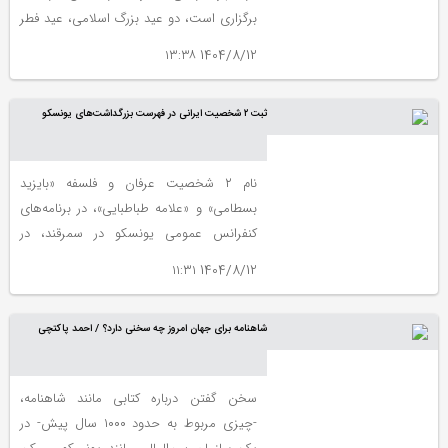
برگزاری است، دو عید بزرگ اسلامی، عید فطر
و عید قربان، توسط سازمان آموزشی، علمی و
1404/8/12 ۱۳:۳۸
فرهنگی ملل متحد -یونسکو-، به رسمیت
شناخته شد.
ثبت ۲ شخصیت ایرانی در فهرست بزرگداشت‌های یونسکو
نام ۲ شخصیت عرفان و فلسفه «بایزید
بسطامی» و «علامه طباطبایی»، در برنامه‌های
کنفرانس عمومی یونسکو در سمرقند، در
فهرست بزرگداشت‌های یونسکو برای دوره
1404/8/12 ۱۱:۳۱
۲۰۲۶–۲۰۲۷ به ثبت رسیدند.
شاهنامه برای جهان امروز چه سخنی دارد؟ / احمد پاکتچی
سخن گفتن درباره کتابی مانند شاهنامه،
-چیزی مربوط به حدود ۱۰۰۰ سال پیش- در