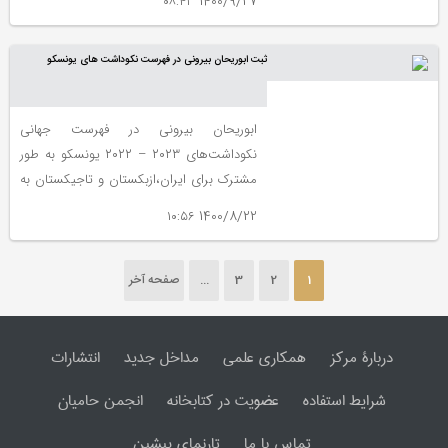
1400/9/27 ۰۸:۴۳
خوشنویسی تعداد پرونده‌های ایران در میراث
ناملموس جهانی به عدد ۱۷ رسید.
ثبت ابوریحان بیرونی در فهرست نکوداشت های یونسکو
ابوریحان بیرونی در فهرست جهانی
نکوداشت‌های ۲۰۲۳ – ۲۰۲۲ یونسکو به طور
مشترک برای ایران،ازبکستان و تاجیکستان به
ثبت رسید.
1400/8/22 ۱۰:۵۶
1
2
3
...
صفحه آخر
دربارۀ مرکز
همکاری علمی
مداخل جدید
انتشارات
شرایط استفاده
عضویت در کتابخانه
انجمن حامیان
تماس با ما
تارنمای پیشین