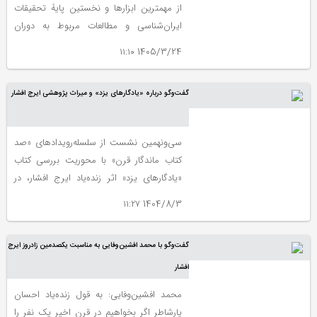
از مهمترین ابزارها و نخستین پایۀ تحقیقات
ایران‌‎شناسی و مطالعات مربوط به دوران
اسلامی است.
1405/3/24 ۱۱:۱۰
گفت‌وگو درباره «یادگارهای یزد» و میراث پژوهشی ایرج افشار
سی‌ونهمین نشست از سلسله‌رویدادهای «صد
کتاب ماندگار قرن» با محوریت بررسی کتاب
«یادگارهای یزد» اثر زنده‌یاد ایرج افشار، در
سالن انقلاب شهرداری منطقه سه یزد برگزار
1404/8/3 ۱۱:۲۷
شد.
گفت‌وگو با محمد افشین‌وفایی به مناسبت یکصدمین زادروز ایرج
افشار
محمد افشین‌وفایی: به قول زنده‌یاد احسان
یارشاطر اگر بخواهیم در قرن اخیر یک نفر را