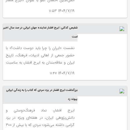
اکمل‌الدین احسان اغلو با عنوان «ایرج افشار
کما رأیته» (ایرج افشار آنگونه که من دیدم) را
1404/7/19 ۱۱:۵۳
منتشر کرده است.
شفیعی کدکنی: ایرج افشار نماینده جهان ایرانی در صد سال اخیر
است
نشست «ایران را چرا باید دوست داشت؟» با
حضور جمعی از اهالی ادبیات، فرهنگ، تاریخ
ایران و علاقه‌مندان به ایرج افشار، به مناسبت
صدمین سالروز ایرج افشار در بنیاد موقوفات
1404/7/19 ۱۱:۴۷
ایرج افشار برگزار شد.
بزرگداشت ایرج افشار در یزد؛ مردی که کتاب را به زندگی ایرانی
پیوند زد
ایرج افشار، نماد فرهنگ‌دوستی و
دانش‌پژوهی ایران، در هفته‌ای ویژه در یزد
گرامی داشته می‌شود؛ مردی که با بیش از ۳۰۰