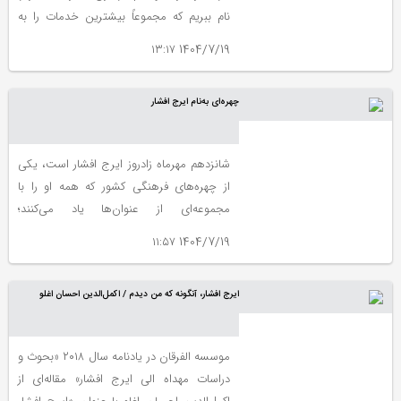
نام ببریم که مجموعاً بیشترین خدمات را به
عالم ایرانشناسی کرده او ایرج افشار است.
1404/7/19 ۱۳:۱۷
هرچند به نظر من خود یارشاطر را هم می‌شود
در کنار افشار نام برد. شوق خدمت به ایران در
چهره‌ای به‌نام ایرج افشار
تار و پودش تنیده شده بود. میهن‌دوستیِ
پرشور اما دور از تعصب سراسر وجود ایرج
افشار را گرفته بود.
شانزدهم مهرماه زادروز ایرج افشار است، یکی
از چهره‎‌های فرهنگی کشور که همه او را با
مجموعه‌‏ای از عنوان‌ها یاد می‏‌کنند؛
کتاب‌شناس، فهرست‌نگار، سفرنامه‌‎نویس،
1404/7/19 ۱۱:۵۷
ادیب و محقق.
ایرج افشار، آنگونه که من دیدم / اکمل‌الدین احسان اغلو
موسسه الفرقان در یادنامه‌ سال ۲۰۱۸ «بحوث و
دراسات مهداه الی ایرج افشار» مقاله‌ای از