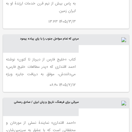
به پاس بیش از نیم قرن خدمات ارزندۀ او به
ایران زمین.
1405/3/3 ۱۳:۴۳
مردی که تمام سواحل جنوب را با پای پیاده پیمود
کتاب «خلیج فارس از دیرباز تا کنون» نوشته
احمد اقتداری که «پدر مطالعات خلیج فارس»
می‌دانندش، موفق به دریافت جایزه ویژه
یونسکو در ایران شد.
1405/2/12 ۰۸:۴۰
میراثی برای فرهنگ، تاریخ و زبان ایران / صادق رحمانی
«احمد اقتداری» نمایندۀ نسلی از مورخان و
محققانی است که با عشق به سرزمین‌شان،