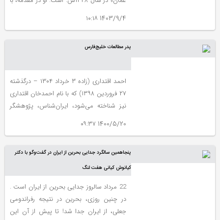
‌عمان» در سال ۱۳۴۸ش. است. او در مقدمه، با
پرداختن به روش پژوهش چندوجهی میدانی،
1403/9/4 ۱۰:۱۸
کتابخانه‌ای، موزه‌ای و باستان‌شناسی‌؛ به‌ معرفی
محتوای اثر ماندگارش این‌چنین پرداخته است
پدر مطالعات خلیج‌فارس
احمد اقتداری (زاده ۳ خرداد ۱۳۰۴ – درگذشته
۲۷ فروردین ۱۳۹۸) كه با نام احمدخان اقتداری
نیز شناخته می‌شود، ایران‌شناس، پژوهشگر
خلیج‌فارس و جغرافیای تاریخی و فرهنگی
1400/5/20 ۰۹:۳۷
مناطق جنوبی ایران، رییس دفتر مطالعات
خلیج‌فارس در مركز دائرة‌المعارف بزرگ اسلامی
پنجاهمین سالگرد جدایی بحرین از ایران در گفت‌وگو با دكتر
و استاد دانشگاه ایرانی بود
كیانوش كیانی هفت لنگ
22 مرداد سالروز جدایی بحرین از ایران است .
در چنین روزی، بحرین در نتیجه رفراندومی
جعلی، از ایران جدا شد! تا پیش از آن این