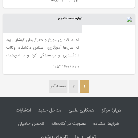
1400/3/12 ۰۸:۵۹
پژوهش های ایرانی و اسلامی) منتشر شد.
درباره احمد اقتداری
احمد اقتداری مورخ و جغرافی‌دان کوشایی بود
که سال‌ها آموزگاری، استادی دانشگاه، وکالت
دادگستری و نویسندگی کرد و با این‌همه،
عمده شهرتش به علت پژوهش درباره خلیج
1400/1/30 ۱۱:۵۲
فارس بود.
1
2
صفحه آخر
دربارۀ مرکز
همکاری علمی
مداخل جدید
انتشارات
شرایط استفاده
عضویت در کتابخانه
انجمن حامیان
تماس با ما
تارنمای پیشین