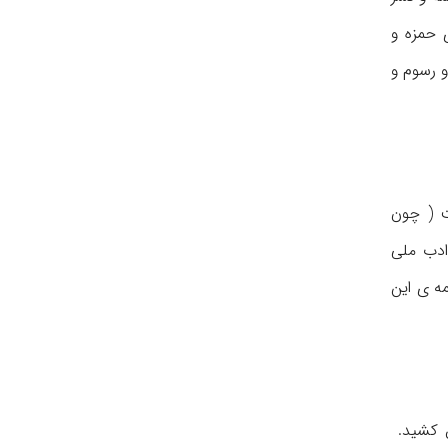
 حمزه و
 رسوم و
ت ( چون
 ادب ملی
ه ی این
ش كشید.