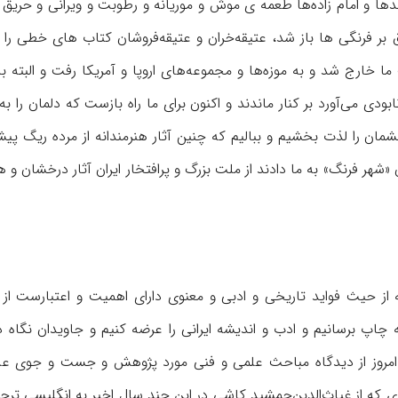
ا و امام زاده‌ها طعمه ی موش و موریانه و رطوبت و ویرانی و حریق 
 بر فرنگی ها باز شد، عتیقه‌خران و عتیقه‌فروشان کتاب های خطی را 
خارج شد و به موزه‌ها و مجموعه‌های اروپا و آمریكا رفت و البته باز
ودی می‌آورد بر كنار ماندند و اكنون برای ما راه بازست كه دلمان را 
مان را لذت بخشیم و ببالیم كه چنین آثار هنرمندانه از مرده ریگ پیش
هر فرنگ» به ما دادند از ملت بزرگ و پرافتخار ایران آثار درخشان و ه
كه از حیث فواید تاریخی و ادبی و معنوی دارای اهمیت و اعتبارست از
ه چاپ برسانیم و ادب و اندیشه ایرانی را عرضه کنیم و جاویدان نگاه د
و امروز از دیدگاه مباحث علمی و فنی مورد پژوهش و جست و جوی عل
ری كه از غیاث‌الدین‌جمشید كاشی در این چند سال اخیر به انگلیسی ترج