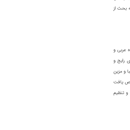
ه بحث از
 عربی و
 رایج و
 و مزین
خاص یافت
و تنظیم