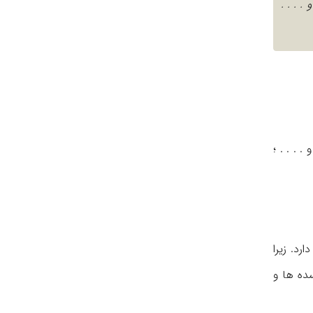
 . . .
. . . ؛
رد. زیرا
سده ها و