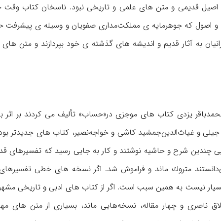
 اصیل قدیمی و متن های علمی و تاریخی نبود. ناسخان كتاب وقت خو
فقه و اصول كه جوهرمایه ی مملكت‌مداری صفویان و وسیله ی پیشرفت 
نیان به آثار قدیم و اندیشه های گذشته ی خود بپردازند و متن های ك
مدباقر یزدی كتاب های موجزی در«حساب» تألیف می كردند بر اثر بی
 جیلی و غیاث‌الدین‌جمشید كاشی و خواجه‌نصیر، كتاب های جدیدتر بود
ی چندین شرح و حاشیه نوشتند و كار به جایی رسید كه تفسیرهای قدیم
‌دانستند متروك ماند و فراموش شد. اگر نسخه های خطی تفسیرهای
 بسیار نیست به همین سبب است. اگر از کتاب های ادبی و تاریخی مشه
خلاق ناصری و چهار مقاله، نسخه‌هایی ماند، بسیاری از متن های مه