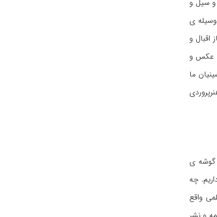
و سیل و
وسیله ی
 اقبال و
به عكس و
ینیان ما
نرپروردی
 گوشه ی
اریم. چه
می واقع
مه و نشر