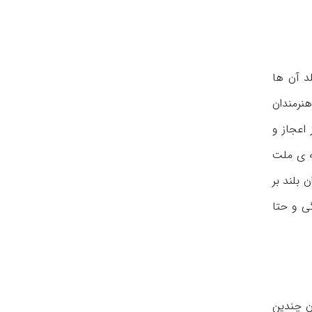
د آن ها
نرمندان
اعجاز و
ه ی ملت
 بلند بر
گی و حتا
ان چندین