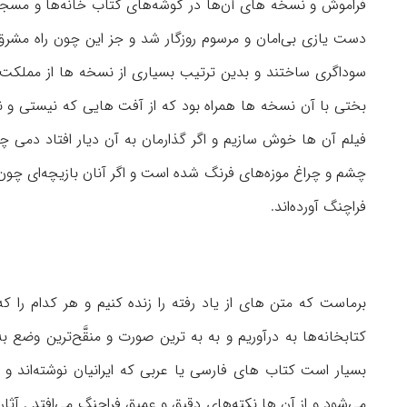
فراموش و نسخه های آن‌ها در گوشه‌های كتاب خانه‌ها و مسجده
دست یازی بی‌امان و مرسوم روزگار شد و جز این چون راه مشرق
سوداگری ساختند و بدین ترتیب بسیاری از نسخه ها از مملكت ما 
بختی با آن نسخه ها همراه بود كه از آفت هایی كه نیستی ‌و ناب
فیلم آن ها خوش سازیم و اگر گذارمان به آن دیار افتاد دمی چش
چشم و چراغ موزه‌های فرنگ شده است و اگر آنان بازیچه‌ای چون «ش
فراچنگ آورده‌اند.
برماست كه متن های از یاد رفته را زنده كنیم و هر كدام را 
كتابخانه‌ها به درآوریم و به به ترین صورت و منقَّح‌ترین وضع ب
بسیار است كتاب های فارسی یا عربی كه ایرانیان نوشته‌اند 
می‌شود و از آن ها نكته‌های دقیق و عمیق فراچنگ می‌افتد . آثا